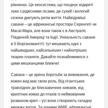
рівнинах. Це екосистема, що поєднує відкриті
луки з рідкісними лісами, де сухий і вологий
сезони диктують ритм життя. Найвідоміші
савани – це африканські простори Серенгеті чи
Масаї-Мара, але вони також є в Австралії,
Південній Америці та Індії. Унікальність савани
в її біорізноманітті: тут мешкають одні з
найшвидших, найсильніших і найхитріших
тварин планети. Давайте познайомимося з
цими мешканцями ближче!
Савана – це арена боротьби за виживання, де
кожен вид має свою роль. Від гігантських
травоїдних до блискавичних хижаків, від
крихітних комах до птахів із неймовірним
розмахом крил – усі вони створюють складну
мережу життя. За даними WWF, африканські