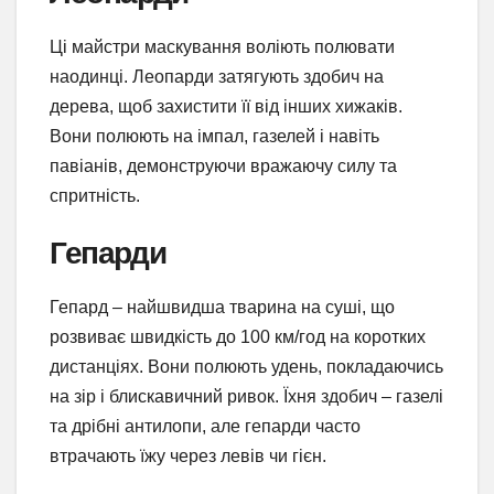
Ці майстри маскування воліють полювати
наодинці. Леопарди затягують здобич на
дерева, щоб захистити її від інших хижаків.
Вони полюють на імпал, газелей і навіть
павіанів, демонструючи вражаючу силу та
спритність.
Гепарди
Гепард – найшвидша тварина на суші, що
розвиває швидкість до 100 км/год на коротких
дистанціях. Вони полюють удень, покладаючись
на зір і блискавичний ривок. Їхня здобич – газелі
та дрібні антилопи, але гепарди часто
втрачають їжу через левів чи гієн.