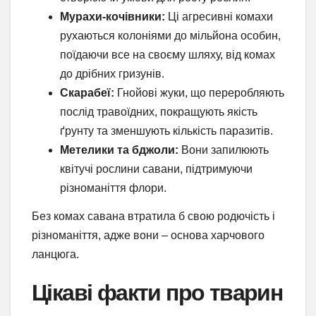
Мурахи-кочівники:
Ці агресивні комахи
рухаються колоніями до мільйона особин,
поїдаючи все на своєму шляху, від комах
до дрібних гризунів.
Скарабеї:
Гнойові жуки, що переробляють
послід травоїдних, покращують якість
ґрунту та зменшують кількість паразитів.
Метелики та бджоли:
Вони запилюють
квітучі рослини савани, підтримуючи
різноманіття флори.
Без комах савана втратила б свою родючість і
різноманіття, адже вони – основа харчового
ланцюга.
Цікаві факти про тварин