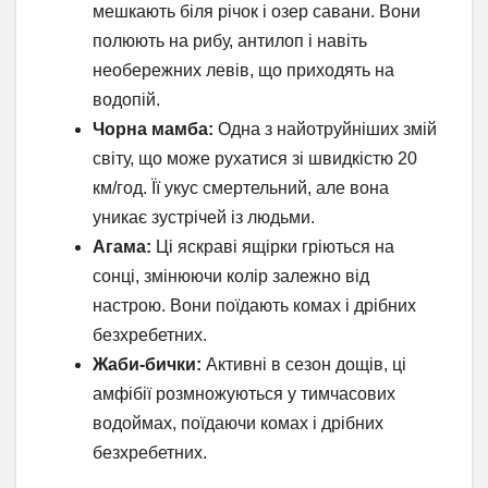
мешкають біля річок і озер савани. Вони
полюють на рибу, антилоп і навіть
необережних левів, що приходять на
водопій.
Чорна мамба:
Одна з найотруйніших змій
світу, що може рухатися зі швидкістю 20
км/год. Її укус смертельний, але вона
уникає зустрічей із людьми.
Агама:
Ці яскраві ящірки гріються на
сонці, змінюючи колір залежно від
настрою. Вони поїдають комах і дрібних
безхребетних.
Жаби-бички:
Активні в сезон дощів, ці
амфібії розмножуються у тимчасових
водоймах, поїдаючи комах і дрібних
безхребетних.