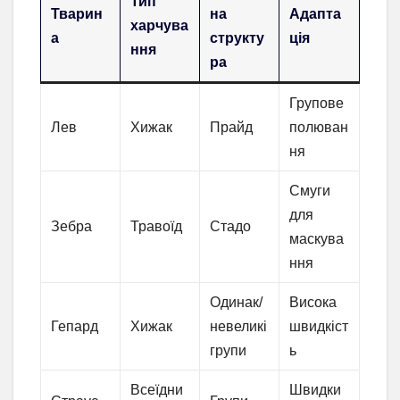
Тип
Тварин
на
Адапта
харчува
а
структу
ція
ння
ра
Групове
Лев
Хижак
Прайд
полюван
ня
Смуги
для
Зебра
Травоїд
Стадо
маскува
ння
Одинак/
Висока
Гепард
Хижак
невеликі
швидкіст
групи
ь
Всеїдни
Швидки