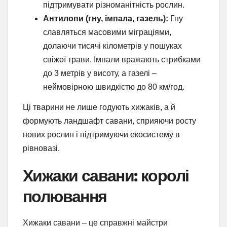
підтримувати різноманітність рослин.
Антилопи (гну, імпала, газель):
Гну
славляться масовими міграціями,
долаючи тисячі кілометрів у пошуках
свіжої трави. Імпали вражають стрибками
до 3 метрів у висоту, а газелі –
неймовірною швидкістю до 80 км/год.
Ці тварини не лише годують хижаків, а й
формують ландшафт савани, сприяючи росту
нових рослин і підтримуючи екосистему в
рівновазі.
Хижаки савани: королі
полювання
Хижаки савани – це справжні майстри