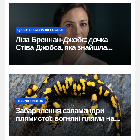
ЦІКАВІ ТА ВИЗНАЧНІ ПОСТАТІ
Ліза Бреннан-Джобс: дочка
Стіва Джобса, яка знайшла
власний голос
ТВАРИННИЦТВО
Забарвлення саламандри
плямистої: вогняні плями на
чорному тлі