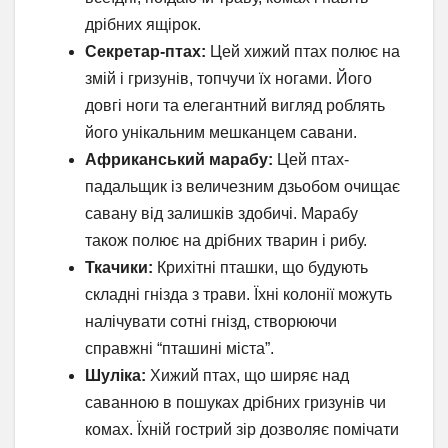
дрібних ящірок.
Секретар-птах:
Цей хижий птах полює на
змій і гризунів, топчучи їх ногами. Його
довгі ноги та елегантний вигляд роблять
його унікальним мешканцем савани.
Африканський марабу:
Цей птах-
падальщик із величезним дзьобом очищає
савану від залишків здобичі. Марабу
також полює на дрібних тварин і рибу.
Ткачики:
Крихітні пташки, що будують
складні гнізда з трави. Їхні колонії можуть
налічувати сотні гнізд, створюючи
справжні “пташині міста”.
Шуліка:
Хижий птах, що ширяє над
саванною в пошуках дрібних гризунів чи
комах. Їхній гострий зір дозволяє помічати