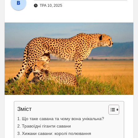
ТРА 10, 2025
Зміст
Що таке савана та чому вона унікальна?
Травоїдні гіганти савани
Хижаки савани: королі полювання