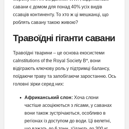
савани є домом для понад 40% усіх видів
ссавців континенту. То хто ж ці мешканці, що
роблять савану такою живою?
Травоїдні гіганти савани
Травоїдні тварини – це основа екосистеми
саInstitutions of the Royal Society B*, вони
відіграють ключову роль у підтримці балансу,
поїдаючи траву та запобігаючи заростанню. Ось
головні зірки серед них:
Африканський слон:
Хоча слони
частіше асоціюються з лісами, у саванах
вони також зустрічаються, особливо в
регіонах із доступом до води. Ці велетні,
що важать до 6 тонн, з’їдають до 300 кг