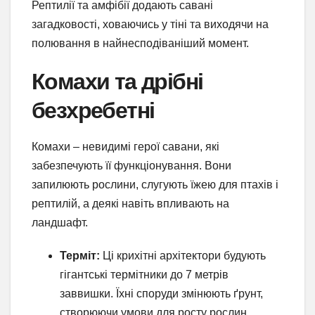
Рептилії та амфібії додають савані
загадковості, ховаючись у тіні та виходячи на
полювання в найнесподіваніший момент.
Комахи та дрібні
безхребетні
Комахи – невидимі герої савани, які
забезпечують її функціонування. Вони
запилюють рослини, слугують їжею для птахів і
рептилій, а деякі навіть впливають на
ландшафт.
Терміт:
Ці крихітні архітектори будують
гігантські термітники до 7 метрів
заввишки. Їхні споруди змінюють ґрунт,
створюючи умови для росту рослин.