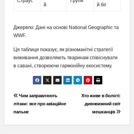
Страус
Групи
й
й біг
Джерело: Дані на основі National Geographic та
WWF.
Ця таблиця показує, як різноманітні стратегії
виживання дозволяють тваринам співіснувати
в савані, створюючи гармонійну екосистему.
Навігація
Чим заправляють
Хто живе в болоті:
літаки: все про авіаційне
дивовижний світ
записів
пальне
мешканців