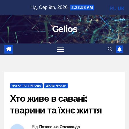
Перейти
Нд. Сер 9th, 2026
2:23:59 AM
RU
UK
до
вмісту
Gelios
НАУКА ТА ПРИРОДА
ЦІКАВІ ФАКТИ
Хто живе в савані:
тварини та їхнє життя
Від
Потапенко Олександр