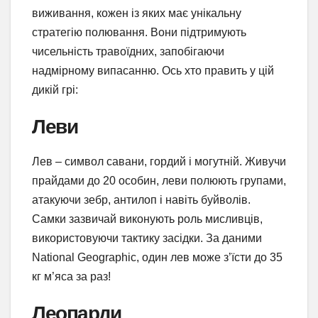
виживання, кожен із яких має унікальну
стратегію полювання. Вони підтримують
чисельність травоїдних, запобігаючи
надмірному випасанню. Ось хто править у цій
дикій грі:
Леви
Лев – символ савани, гордий і могутній. Живучи
прайдами до 20 особин, леви полюють групами,
атакуючи зебр, антилоп і навіть буйволів.
Самки зазвичай виконують роль мисливців,
використовуючи тактику засідки. За даними
National Geographic, один лев може з’їсти до 35
кг м’яса за раз!
Леопарди