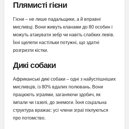
Плямисті гієни
Гієни – не лише падальщики, а й вправні
мисливці. Вони живуть кланами до 80 особин і
можуть атакувати зебр чи навіть слабких левів.
Їхні щелепи настільки потужні, що здатні
розгризти кістки.
Дикі собаки
Африканські дикі собаки – одні з найуспішніших
мисливців, із 80% вдалих полювань. Вони
працюють зграями, заганяючи здобич, як
імпали чи газелі, до знемоги. Їхня соціальна
структура вражає: усі члени зграї піклуються
про потомство.