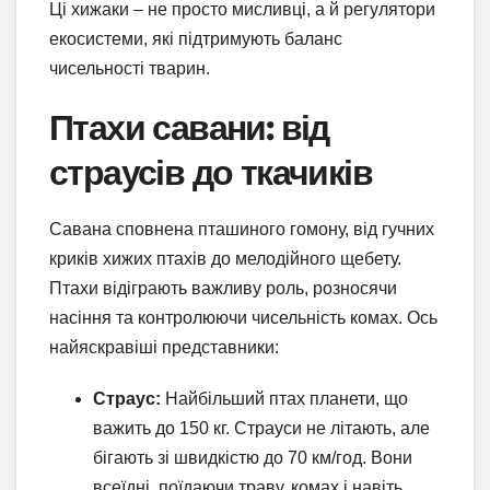
Ці хижаки – не просто мисливці, а й регулятори
екосистеми, які підтримують баланс
чисельності тварин.
Птахи савани: від
страусів до ткачиків
Савана сповнена пташиного гомону, від гучних
криків хижих птахів до мелодійного щебету.
Птахи відіграють важливу роль, розносячи
насіння та контролюючи чисельність комах. Ось
найяскравіші представники:
Страус:
Найбільший птах планети, що
важить до 150 кг. Страуси не літають, але
бігають зі швидкістю до 70 км/год. Вони
всеїдні, поїдаючи траву, комах і навіть