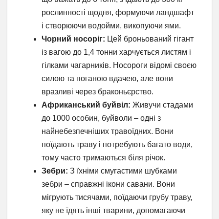
рослинності щодня, формуючи ландшафт
і створюючи водойми, викопуючи ями.
Чорний носоріг:
Цей броньований гігант
із вагою до 1,4 тонни харчується листям і
гілками чагарників. Носороги відомі своєю
силою та поганою вдачею, але вони
вразливі через браконьєрство.
Африканський буйвіл:
Живучи стадами
до 1000 особин, буйволи – одні з
найнебезпечніших травоїдних. Вони
поїдають траву і потребують багато води,
тому часто тримаються біля річок.
Зебри:
З їхніми смугастими шубками
зебри – справжні ікони савани. Вони
мігрують тисячами, поїдаючи грубу траву,
яку не їдять інші тварини, допомагаючи