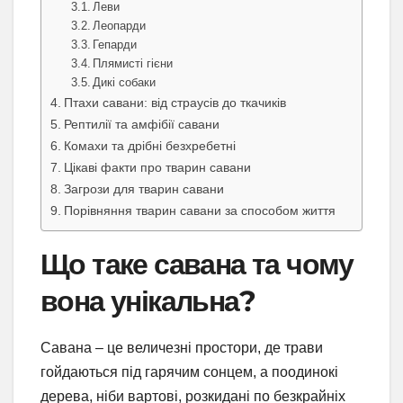
Леви
Леопарди
Гепарди
Плямисті гієни
Дикі собаки
Птахи савани: від страусів до ткачиків
Рептилії та амфібії савани
Комахи та дрібні безхребетні
Цікаві факти про тварин савани
Загрози для тварин савани
Порівняння тварин савани за способом життя
Що таке савана та чому
вона унікальна?
Савана – це величезні простори, де трави
гойдаються під гарячим сонцем, а поодинокі
дерева, ніби вартові, розкидані по безкрайніх