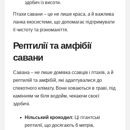
здобич із висоти.
Птахи савани – це не лише краса, а й важлива
ланка екосистеми, що допомагає підтримувати
її чистоту та різноманіття.
Рептилії та амфібії
савани
Савана – не лише домівка ссавців і птахів, а й
рептилій та амфібій, які адаптувалися до
спекотного клімату. Вони ховаються в траві, під
камінням чи біля водойм, чекаючи своєї
здобичі.
Нільський крокодил:
Ці гігантські
рептилії, що досягають 6 метрів,