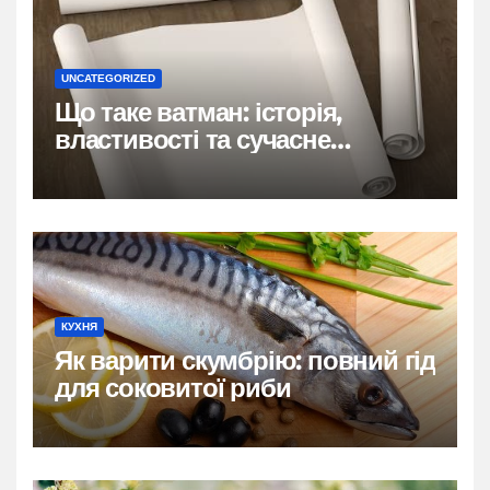
UNCATEGORIZED
Що таке ватман: історія,
властивості та сучасне
застосування
КУХНЯ
Як варити скумбрію: повний гід
для соковитої риби