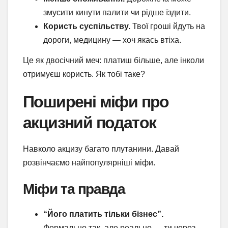
змусити кинути палити чи рідше їздити.
Користь суспільству.
Твої гроші йдуть на
дороги, медицину — хоч якась втіха.
Це як двосічний меч: платиш більше, але інколи
отримуєш користь. Як тобі таке?
Поширені міфи про
акцизний податок
Навколо акцизу багато плутанини. Давай
розвінчаємо найпопулярніші міфи.
Міфи та правда
“Його платить тільки бізнес”.
Формально так, але реально — ти через