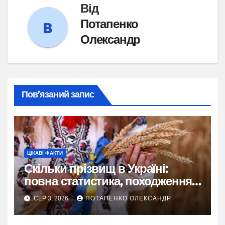
Від
Потапенко
Олександр
Пов’язаний запис
ЦІКАВІ ФАКТИ
Скільки прізвищ в Україні:
повна статистика, походження
та живі історії
СЕР 3, 2026
ПОТАПЕНКО ОЛЕКСАНДР