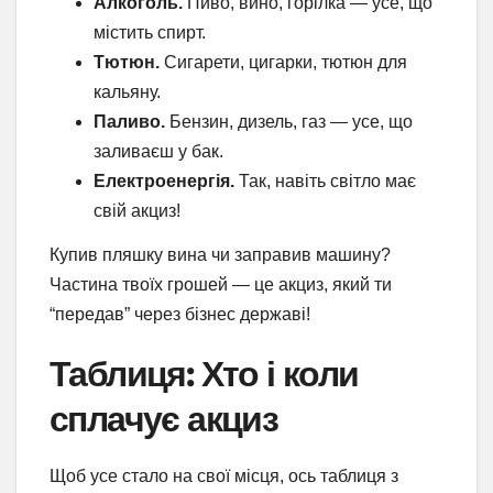
Алкоголь.
Пиво, вино, горілка — усе, що
містить спирт.
Тютюн.
Сигарети, цигарки, тютюн для
кальяну.
Паливо.
Бензин, дизель, газ — усе, що
заливаєш у бак.
Електроенергія.
Так, навіть світло має
свій акциз!
Купив пляшку вина чи заправив машину?
Частина твоїх грошей — це акциз, який ти
“передав” через бізнес державі!
Таблиця: Хто і коли
сплачує акциз
Щоб усе стало на свої місця, ось таблиця з