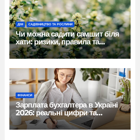
ДІМ
САДІВНИЦТВО ТА РОСЛИНИ
Чи можна садити самшит біля
хати: ризики, правила та
практичні рішення
ФІНАНСИ
Зарплата бухгалтера в Україні
2026: реальні цифри та
нюанси