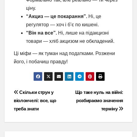
ціну.
“Акциз — це покарання”.
Ні, це
регулятор — хоч і б’є по кишені.
“Він на все”.
Ні, лише на підакцизні
товари — хліб акцизом не обкладений.
Ці міфи — як туман над податками. Розжени
його, і побачиш правду!
Навігація
Скільки струн у
Що таке нуль на війні:
віолончелі: все, що
розбираємо значення
записів
треба знати
терміну