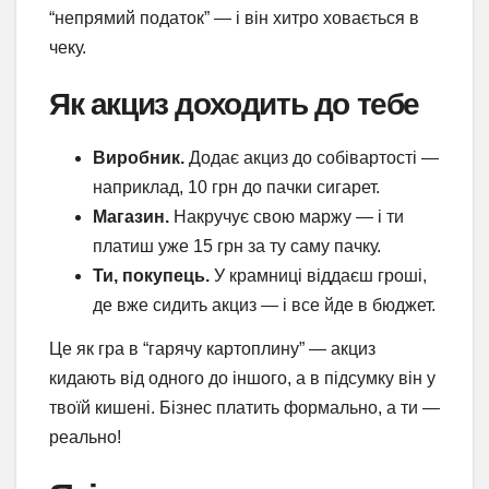
“непрямий податок” — і він хитро ховається в
чеку.
Як акциз доходить до тебе
Виробник.
Додає акциз до собівартості —
наприклад, 10 грн до пачки сигарет.
Магазин.
Накручує свою маржу — і ти
платиш уже 15 грн за ту саму пачку.
Ти, покупець.
У крамниці віддаєш гроші,
де вже сидить акциз — і все йде в бюджет.
Це як гра в “гарячу картоплину” — акциз
кидають від одного до іншого, а в підсумку він у
твоїй кишені. Бізнес платить формально, а ти —
реально!