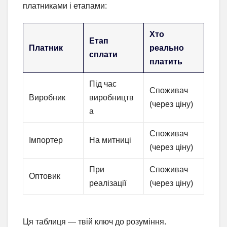
платниками і етапами:
Хто
Етап
Платник
реально
сплати
платить
Під час
Споживач
Виробник
виробництв
(через ціну)
а
Споживач
Імпортер
На митниці
(через ціну)
При
Споживач
Оптовик
реалізації
(через ціну)
Ця таблиця — твій ключ до розуміння.