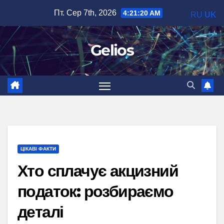
Перейти
Пт. Сер 7th, 2026
4:21:21 AM
RU
UK
до
вмісту
Gelios
ЦІКАВІ ФАКТИ
Хто сплачує акцизний
податок: розбираємо
деталі