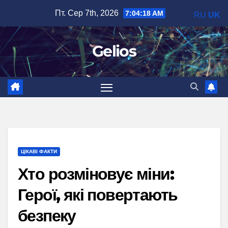
Перейти
Пт. Сер 7th, 2026
7:04:19 AM
RU
UK
до
вмісту
Gelios
ЦІКАВІ ФАКТИ
Хто розміновує міни:
Герої, які повертають
безпеку