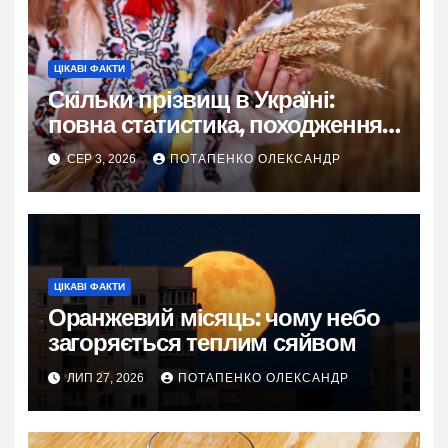
ЦІКАВІ ФАКТИ
Скільки прізвищ в Україні:
повна статистика, походження
та живі історії
СЕР 3, 2026
ПОТАПЕНКО ОЛЕКСАНДР
ЦІКАВІ ФАКТИ
Оранжевий місяць: чому небо
загоряється теплим сяйвом
ЛИП 27, 2026
ПОТАПЕНКО ОЛЕКСАНДР