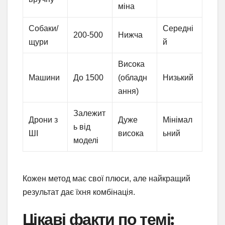
міна
Собаки/
Середні
200-500
Нижча
щури
й
Висока
Машини
До 1500
(обладн
Низький
ання)
Залежит
Дрони з
Дуже
Мінімал
ь від
ШІ
висока
ьний
моделі
Кожен метод має свої плюси, але найкращий
результат дає їхня комбінація.
Цікаві факти по темі: