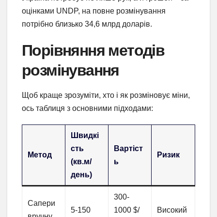
оцінками UNDP, на повне розмінування
потрібно близько 34,6 млрд доларів.
Порівняння методів
розмінування
Щоб краще зрозуміти, хто і як розміновує міни,
ось таблиця з основними підходами:
Швидкі
сть
Вартіст
Метод
Ризик
(кв.м/
ь
день)
300-
Сапери
5-150
1000 $/
Високий
вручну