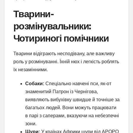
Тварини-
розмінувальники:
Чотириногі помічники
Тварини відіграють несподівану, але важливу
роль у розмінуванні. Їхній нюх і легкість роблять
їх незамінними.
Собаки:
Спеціально навчені пси, як-от
знаменитий Патрон із Чернігова,
виявляють вибухівку швидше й точніше за
багатьох людей. Вони можуть працювати
в парі з саперами, вказуючи на небезпечні
зони.
Щури:
У країнах Африки щури від APOPO