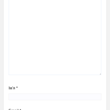
Ім'я
*