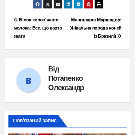
Навігація
Білок коров’ячого
Мангаларга Маршадор:
молока: Все, що варто
Унікальна порода коней
записів
знати
із Бразилії
Від
Потапенко
Олександр
Пов’язаний запис