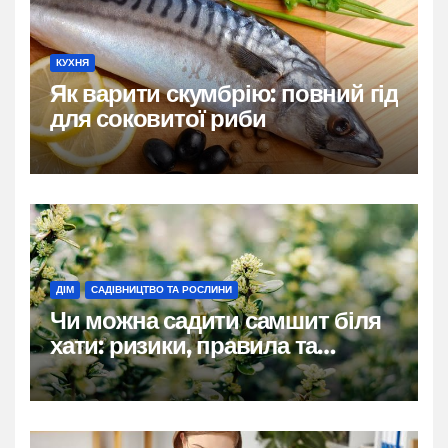
КУХНЯ
Як варити скумбрію: повний гід
для соковитої риби
ДІМ
САДІВНИЦТВО ТА РОСЛИНИ
Чи можна садити самшит біля
хати: ризики, правила та
практичні рішення