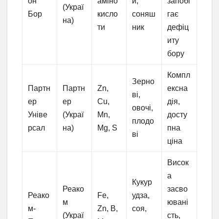
он
аміно
и,
запобі
(Украї
Бор
кисло
соняш
гає
на)
ти
ник
дефіц
иту
бору
Компл
Зерно
Партн
Партн
Zn,
ексна
ві,
ер
ер
Cu,
дія,
овочі,
Уніве
(Украї
Mn,
досту
плодо
рсал
на)
Mg, S
пна
ві
ціна
Висок
а
Кукур
Реако
засво
Реако
Fe,
удза,
м
ювані
м-
Zn, B,
соя,
(Украї
сть,