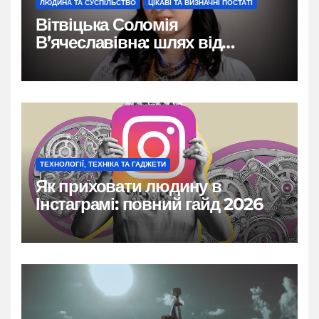
ЛЮДИНА ТА СУСПІЛЬСТВО
ЦІКАВІ ТА ВИЗНАЧНІ ПОСТАТІ
Вітвіцька Соломія
В’ячеславівна: шлях від
бродівських коренів до
обличчя ТСН
ТЕХНОЛОГІЇ, ТЕХНІКА ТА ГАДЖЕТИ
Як приховати людину в
Інстаграмі: повний гайд 2026