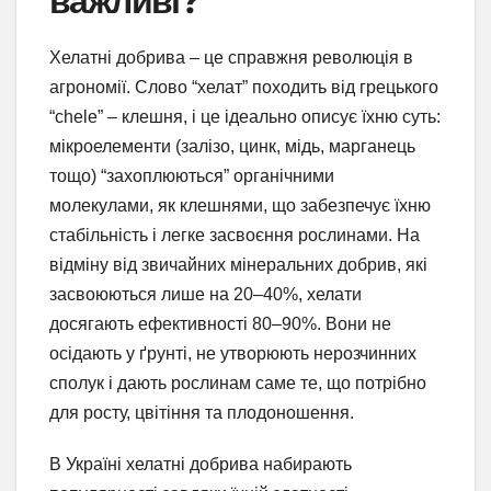
важливі?
Хелатні добрива – це справжня революція в
агрономії. Слово “хелат” походить від грецького
“chele” – клешня, і це ідеально описує їхню суть:
мікроелементи (залізо, цинк, мідь, марганець
тощо) “захоплюються” органічними
молекулами, як клешнями, що забезпечує їхню
стабільність і легке засвоєння рослинами. На
відміну від звичайних мінеральних добрив, які
засвоюються лише на 20–40%, хелати
досягають ефективності 80–90%. Вони не
осідають у ґрунті, не утворюють нерозчинних
сполук і дають рослинам саме те, що потрібно
для росту, цвітіння та плодоношення.
В Україні хелатні добрива набирають