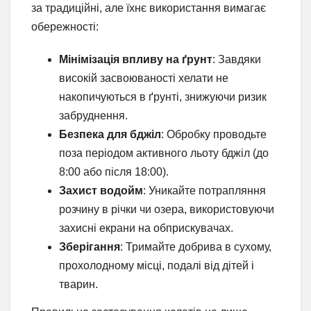
за традиційні, але їхнє використання вимагає
обережності:
Мінімізація впливу на ґрунт
: Завдяки
високій засвоюваності хелати не
накопичуються в ґрунті, знижуючи ризик
забруднення.
Безпека для бджіл
: Обробку проводьте
поза періодом активного льоту бджіл (до
8:00 або після 18:00).
Захист водойм
: Уникайте потрапляння
розчину в річки чи озера, використовуючи
захисні екрани на обприскувачах.
Зберігання
: Тримайте добрива в сухому,
прохолодному місці, подалі від дітей і
тварин.