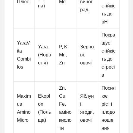
Плюс
Mo
виног
на)
стійкіс
рад
ть до
pH
Покра
YaraV
щує
Yara
P, K,
Зерно
ita
стійкіс
(Норв
Mn,
ві,
Combi
ть до
егія)
Zn
овочі
fos
стресі
в
Zn,
Посил
Maxim
Ekopl
Cu,
Яблун
ює
us
on
Fe,
і,
ріст і
Amino
(Поль
аміно
ягоди,
плодо
Micro
ща)
кисло
овочі
ноше
ти
ння