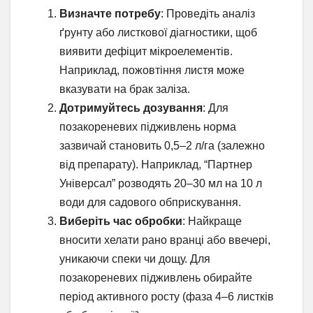
Визначте потребу
: Проведіть аналіз
ґрунту або листкової діагностики, щоб
виявити дефіцит мікроелементів.
Наприклад, пожовтіння листя може
вказувати на брак заліза.
Дотримуйтесь дозування
: Для
позакореневих підживлень норма
зазвичай становить 0,5–2 л/га (залежно
від препарату). Наприклад, “Партнер
Універсал” розводять 20–30 мл на 10 л
води для садового обприскування.
Виберіть час обробки
: Найкраще
вносити хелати рано вранці або ввечері,
уникаючи спеки чи дощу. Для
позакореневих підживлень обирайте
період активного росту (фаза 4–6 листків