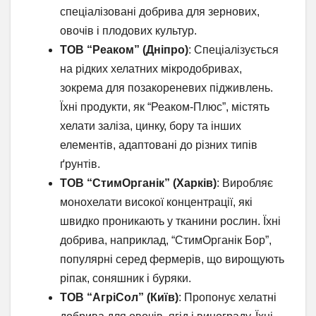
спеціалізовані добрива для зернових,
овочів і плодових культур.
ТОВ “Реаком” (Дніпро)
: Спеціалізується
на рідких хелатних мікродобривах,
зокрема для позакореневих підживлень.
Їхні продукти, як “Реаком-Плюс”, містять
хелати заліза, цинку, бору та інших
елементів, адаптовані до різних типів
ґрунтів.
ТОВ “СтимОрганік” (Харків)
: Виробляє
монохелати високої концентрації, які
швидко проникають у тканини рослин. Їхні
добрива, наприклад, “СтимОрганік Бор”,
популярні серед фермерів, що вирощують
ріпак, соняшник і буряки.
ТОВ “АгріСол” (Київ)
: Пропонує хелатні