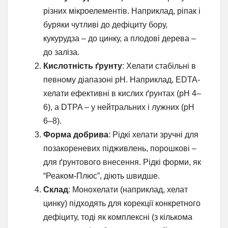
різних мікроелементів. Наприклад, ріпак і
буряки чутливі до дефіциту бору,
кукурудза – до цинку, а плодові дерева –
до заліза.
Кислотність ґрунту
: Хелати стабільні в
певному діапазоні pH. Наприклад, EDTA-
хелати ефективні в кислих ґрунтах (pH 4–
6), а DTPA – у нейтральних і лужних (pH
6–8).
Форма добрива
: Рідкі хелати зручні для
позакореневих підживлень, порошкові –
для ґрунтового внесення. Рідкі форми, як
“Реаком-Плюс”, діють швидше.
Склад
: Монохелати (наприклад, хелат
цинку) підходять для корекції конкретного
дефіциту, тоді як комплексні (з кількома