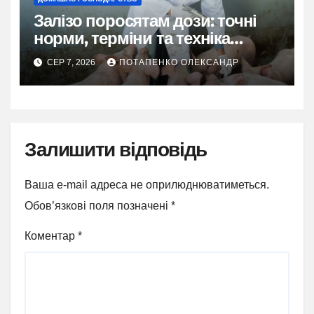
Залізо поросятам дози: точні
норми, терміни та техніка
введення
СЕР 7, 2026
ПОТАПЕНКО ОЛЕКСАНДР
Залишити відповідь
Ваша e-mail адреса не оприлюднюватиметься.
Обов’язкові поля позначені
*
Коментар
*