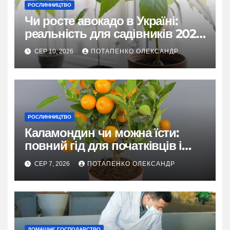
РОСЛИННИЦТВО
Чи росте авокадо в Україні:
реальність для садівників 2026
року
СЕР 10, 2026
ПОТАПЕНКО ОЛЕКСАНДР
РОСЛИННИЦТВО
Каламондин чи можна їсти:
повний гід для початківців і
досвідчених
СЕР 7, 2026
ПОТАПЕНКО ОЛЕКСАНДР
ДОМАШНЄ ГОСПОДАРСТВО