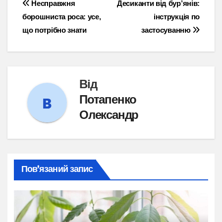
Навігація
Несправжня
Десиканти від бур’янів:
борошниста роса: усе,
інструкція по
записів
що потрібно знати
застосуванню
Від
Потапенко
Олександр
Пов’язаний запис