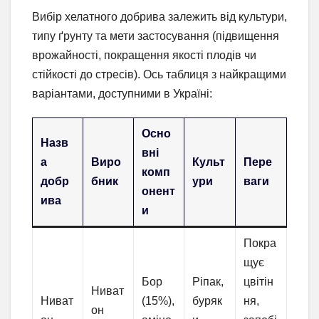
Вибір хелатного добрива залежить від культури,
типу ґрунту та мети застосування (підвищення
врожайності, покращення якості плодів чи
стійкості до стресів). Ось таблиця з найкращими
варіантами, доступними в Україні:
Осно
Назв
вні
а
Виро
Культ
Пере
комп
добр
бник
ури
ваги
онент
ива
и
Покра
щує
Бор
Ріпак,
цвітін
Ниват
Ниват
(15%),
буряк
ня,
он