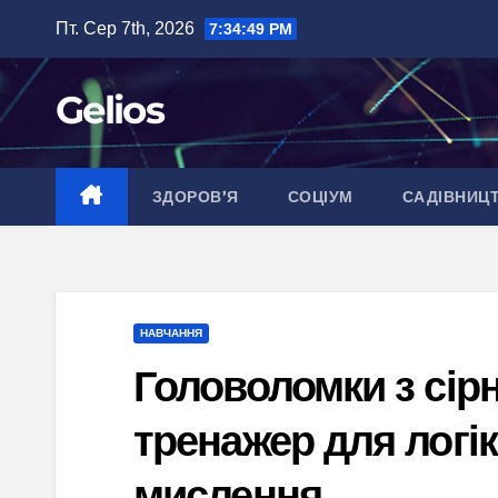
Перейти
Пт. Сер 7th, 2026
7:34:50 PM
до
вмісту
Gelios
ЗДОРОВ’Я
СОЦІУМ
САДІВНИЦ
НАВЧАННЯ
Головоломки з сір
тренажер для логі
мислення