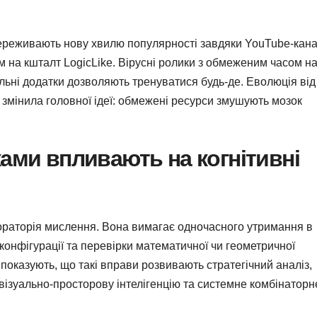
 переживають нову хвилю популярності завдяки YouTube-кан
 на кшталт LogicLike. Вірусні ролики з обмеженим часом н
ільні додатки дозволяють тренуватися будь-де. Еволюція від
змінила головної ідеї: обмежені ресурси змушують мозок
ками впливають на когнітивні
ораторія мислення. Вона вимагає одночасного утримання в
ї конфігурації та перевірки математичної чи геометричної
 показують, що такі вправи розвивають стратегічний аналіз,
візуально-просторову інтелігенцію та системне комбінаторн