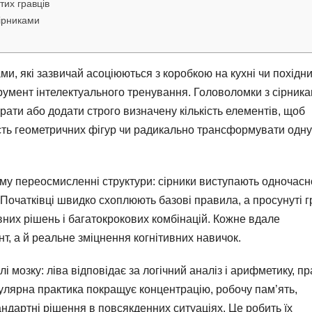
тих гравців
сірниками
ми, які зазвичай асоціюються з коробкою на кухні чи похідн
умент інтелектуального тренування. Головоломки з сірник
брати або додати строго визначену кількість елементів, щоб
ість геометричних фігур чи радикально трансформувати одну
кому переосмисленні структури: сірники виступають одночасн
 Початківці швидко схоплюють базові правила, а просунуті г
них рішень і багатокрокових комбінацій. Кожне вдале
, а й реальне зміцнення когнітивних навичок.
і мозку: ліва відповідає за логічний аналіз і арифметику, п
гулярна практика покращує концентрацію, робочу пам’ять,
андартні рішення в повсякденних ситуаціях. Це робить їх