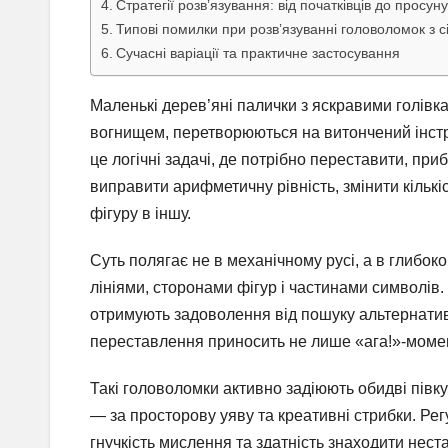
Стратегії розв’язування: від початківців до просуну
Типові помилки при розв’язуванні головоломок з 
Сучасні варіації та практичне застосування
Маленькі дерев’яні палички з яскравими голівка
вогнищем, перетворюються на витончений інстр
це логічні задачі, де потрібно переставити, при
виправити арифметичну рівність, змінити кільк
фігуру в іншу.
Суть полягає не в механічному русі, а в глибо
лініями, сторонами фігур і частинами символів.
отримують задоволення від пошуку альтернатив
переставлення приносить не лише «ага!»-момент
Такі головоломки активно задіюють обидві півкул
— за просторову уяву та креативні стрибки. Ре
гнучкість мислення та здатність знаходити нест