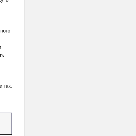
у: 6
вного
и
ть
и так,