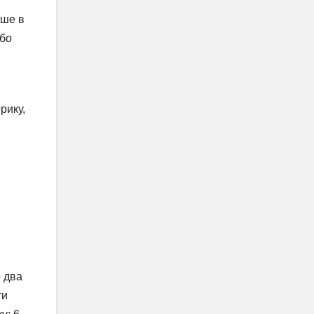
ише в
або
рику,
 два
ти