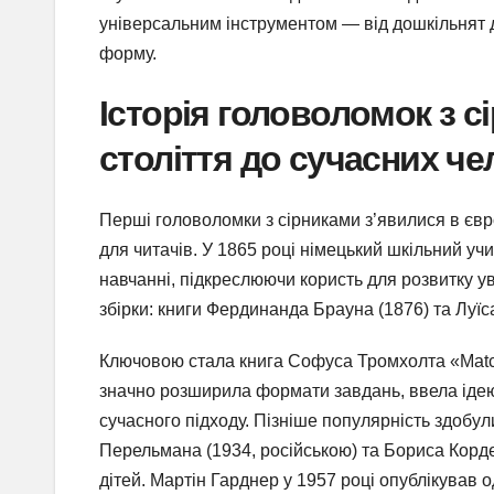
універсальним інструментом — від дошкільнят д
форму.
Історія головоломок з с
століття до сучасних че
Перші головоломки з сірниками з’явилися в євро
для читачів. У 1865 році німецький шкільний у
навчанні, підкреслюючи користь для розвитку ув
збірки: книги Фердинанда Брауна (1876) та Луїс
Ключовою стала книга Софуса Тромхолта «Matchs
значно розширила формати завдань, ввела ідею
сучасного підходу. Пізніше популярність здобу
Перельмана (1934, російською) та Бориса Корде
дітей. Мартін Гарднер у 1957 році опублікував о