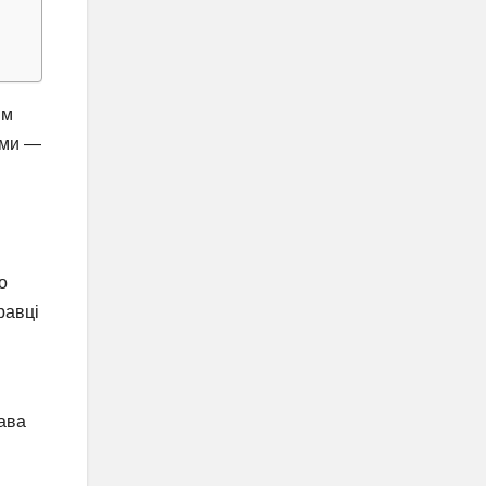
им
ами —
о
равці
рава