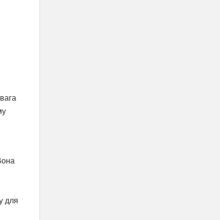
звага
му
Вона
у для