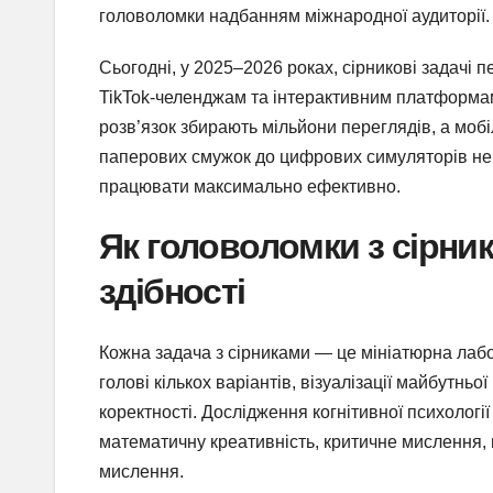
головоломки надбанням міжнародної аудиторії.
Сьогодні, у 2025–2026 роках, сірникові задачі
TikTok-челенджам та інтерактивним платформам
розв’язок збирають мільйони переглядів, а моб
паперових смужок до цифрових симуляторів не 
працювати максимально ефективно.
Як головоломки з сірни
здібності
Кожна задача з сірниками — це мініатюрна лаб
голові кількох варіантів, візуалізації майбутньо
коректності. Дослідження когнітивної психології
математичну креативність, критичне мислення, 
мислення.