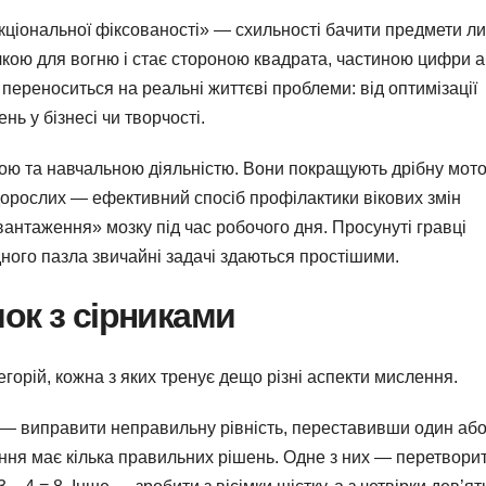
ціональної фіксованості» — схильності бачити предмети л
ичкою для вогню і стає стороною квадрата, частиною цифри 
переноситься на реальні життєві проблеми: від оптимізації
ь у бізнесі чи творчості.
ою та навчальною діяльністю. Вони покращують дрібну мото
дорослих — ефективний спосіб профілактики вікових змін
вантаження» мозку під час робочого дня. Просунуті гравці
дного пазла звичайні задачі здаються простішими.
ок з сірниками
горій, кожна з яких тренує дещо різні аспекти мислення.
 виправити неправильну рівність, переставивши один або
дання має кілька правильних рішень. Одне з них — перетвори