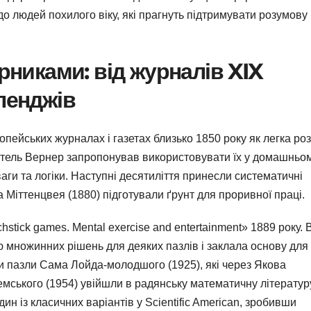
о людей похилого віку, які прагнуть підтримувати розумову
ірниками: від журналів XIX
ленджів
пейських журналах і газетах близько 1850 року як легка ро
читель Вернер запропонував використовувати їх у домашньо
аги та логіки. Наступні десятиліття принесли систематичні
а Міттенцвея (1880) підготували ґрунт для проривної праці.
tick games. Mental exercise and entertainment» 1889 року. 
 множинних рішень для деяких пазлів і заклала основу для
ли пазли Сама Лойда-молодшого (1925), які через Якова
мського (1954) увійшли в радянську математичну літератур
дин із класичних варіантів у Scientific American, зробивши