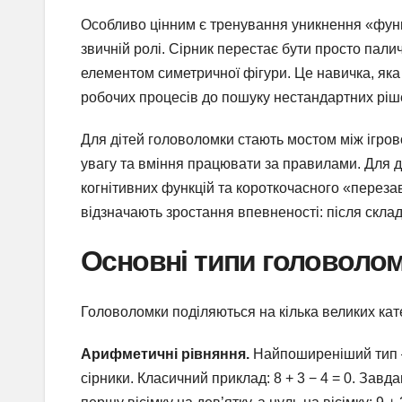
Особливо цінним є тренування уникнення «функ
звичній ролі. Сірник перестає бути просто пал
елементом симетричної фігури. Це навичка, яка 
робочих процесів до пошуку нестандартних рішен
Для дітей головоломки стають мостом між ігров
увагу та вміння працювати за правилами. Для 
когнітивних функцій та короткочасного «переза
відзначають зростання впевненості: після скла
Основні типи головолом
Головоломки поділяються на кілька великих кате
Арифметичні рівняння.
Найпоширеніший тип —
сірники. Класичний приклад: 8 + 3 − 4 = 0. Зав