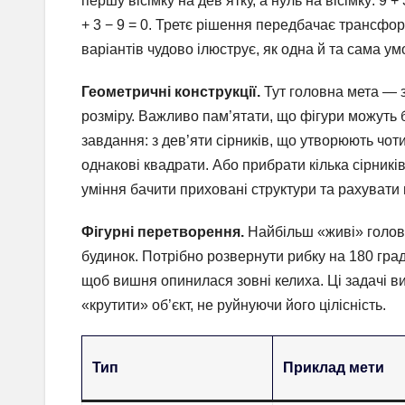
першу вісімку на дев’ятку, а нуль на вісімку: 9 + 
+ 3 − 9 = 0. Третє рішення передбачає трансформ
варіантів чудово ілюструє, як одна й та сама ум
Геометричні конструкції.
Тут головна мета — з
розміру. Важливо пам’ятати, що фігури можуть 
завдання: з дев’яти сірників, що утворюють чо
однакові квадрати. Або прибрати кілька сірникі
уміння бачити приховані структури та рахувати
Фігурні перетворення.
Найбільш «живі» головол
будинок. Потрібно розвернути рибку на 180 град
щоб вишня опинилася зовні келиха. Ці задачі в
«крутити» об’єкт, не руйнуючи його цілісність.
Тип
Приклад мети