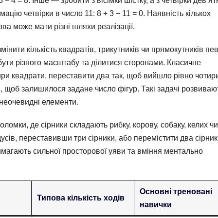
3 − 4 = 8. Інше — зробити з вісімки шістку, а з четвірки дев’ятк
ацію четвірки в число 11: 8 + 3 − 11 = 0. Наявність кількох
ова може мати різні шляхи реалізації.
мінити кількість квадратів, трикутників чи прямокутників пе
бути різного масштабу та ділитися сторонами. Класичне
тири квадрати, переставити два так, щоб вийшло рівно чотир
в, щоб залишилося задане число фігур. Такі задачі розвиваю
 неочевидні елементи.
омки, де сірники складають рибку, корову, собаку, келих чи
усів, переставивши три сірники, або перемістити два сірник
имагають сильної просторової уяви та вміння ментально
Основні треновані
Типова кількість ходів
навички