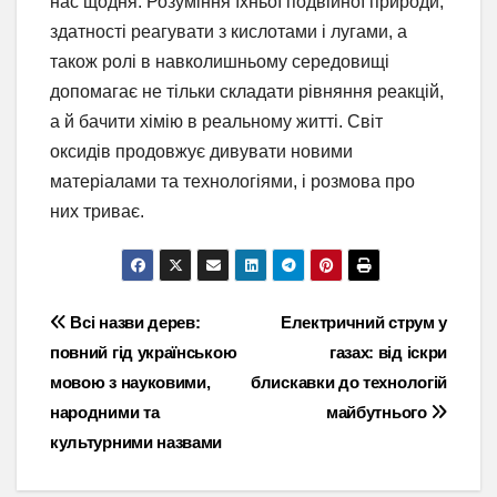
нас щодня. Розуміння їхньої подвійної природи,
здатності реагувати з кислотами і лугами, а
також ролі в навколишньому середовищі
допомагає не тільки складати рівняння реакцій,
а й бачити хімію в реальному житті. Світ
оксидів продовжує дивувати новими
матеріалами та технологіями, і розмова про
них триває.
Навігація
Всі назви дерев:
Електричний струм у
повний гід українською
газах: від іскри
записів
мовою з науковими,
блискавки до технологій
народними та
майбутнього
культурними назвами