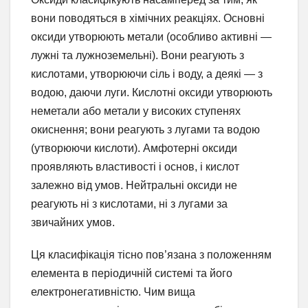
вони поводяться в хімічних реакціях. Основні
оксиди утворюють метали (особливо активні —
лужні та лужноземельні). Вони реагують з
кислотами, утворюючи сіль і воду, а деякі — з
водою, даючи луги. Кислотні оксиди утворюють
неметали або метали у високих ступенях
окиснення; вони реагують з лугами та водою
(утворюючи кислоти). Амфотерні оксиди
проявляють властивості і основ, і кислот
залежно від умов. Нейтральні оксиди не
реагують ні з кислотами, ні з лугами за
звичайних умов.
Ця класифікація тісно пов’язана з положенням
елемента в періодичній системі та його
електронегативністю. Чим вища