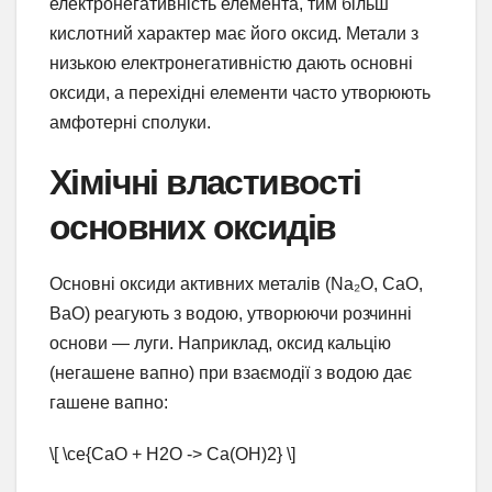
електронегативність елемента, тим більш
кислотний характер має його оксид. Метали з
низькою електронегативністю дають основні
оксиди, а перехідні елементи часто утворюють
амфотерні сполуки.
Хімічні властивості
основних оксидів
Основні оксиди активних металів (Na₂O, CaO,
BaO) реагують з водою, утворюючи розчинні
основи — луги. Наприклад, оксид кальцію
(негашене вапно) при взаємодії з водою дає
гашене вапно:
\[ \ce{CaO + H2O -> Ca(OH)2} \]