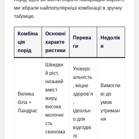
ми зібрали найпопулярніші комбінації в зручну
таблицю.
Комбіна
Основні
Перева
Недолік
ція
характе
ги
и
порід
ристики
Швидки
Універс
й ріст,
альність
низький
, міцне
Вимогли
вміст
Велика
здоров’я
ві до
жиру,
біла +
,
умов
висока
Ландрас
ідеальн
утриман
молочні
о для
ня
сть
відгодів
свинома
лі