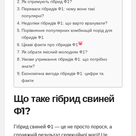
Як отримують гібрид Ф1?
Переваги гібридів Ф1: чому вони такі
популярні?
Недоліки гібридів Ф1: що варто врахувати?
Порівняння популярних комбінацій порід для
гібридів Ф1
Цікаві факти про гібридів Ф1
Як обрати якісний молодняк Ф1?
Умови утримання гібридів Ф1: що потрібно
знати?
Економічна вигода гібридів Ф1: цифри та
факти
Що таке гібрид свиней
Ф1?
Гібрид свиней Ф1 — це не просто порося, а
справжній результат селекційної магії! Це