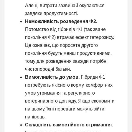
Але ці витрати зазвичай окупаються
завдяки продуктивності.
Неможливість розведення Ф2.
Потомство від гібридів Ф1 (так зване
покоління Ф2) втрачає ефект гетерозису.
Це означає, що поросята другого
покоління будуть менш продуктивними,
тому для розведення завжди потрібні
чистопородні батьки.
Вимогливість до умов.
Гібриди Ф1
потребують якісного корму, комфортних
умов утримання та регулярного
ветеринарного догляду. Якщо економити
на цьому, їхні переваги можуть зійти
нанівець.
Складність самостійного отримання.