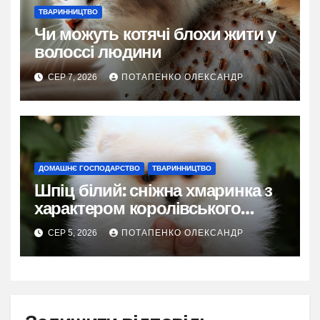
ТВАРИННИЦТВО
Чи можуть котячі блохи жити у
волоссі людини
СЕР 7, 2026
ПОТАПЕНКО ОЛЕКСАНДР
ДОМАШНЄ ГОСПОДАРСТВО
ТВАРИННИЦТВО
Шпіц білий: сніжна хмаринка з
характером королівського
фаворита
СЕР 5, 2026
ПОТАПЕНКО ОЛЕКСАНДР