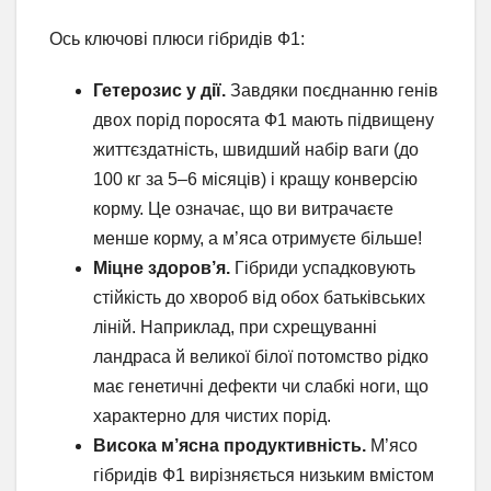
Ось ключові плюси гібридів Ф1:
Гетерозис у дії.
Завдяки поєднанню генів
двох порід поросята Ф1 мають підвищену
життєздатність, швидший набір ваги (до
100 кг за 5–6 місяців) і кращу конверсію
корму. Це означає, що ви витрачаєте
менше корму, а м’яса отримуєте більше!
Міцне здоров’я.
Гібриди успадковують
стійкість до хвороб від обох батьківських
ліній. Наприклад, при схрещуванні
ландраса й великої білої потомство рідко
має генетичні дефекти чи слабкі ноги, що
характерно для чистих порід.
Висока м’ясна продуктивність.
М’ясо
гібридів Ф1 вирізняється низьким вмістом