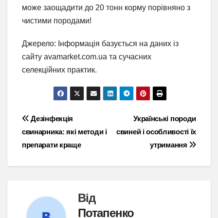
може заощадити до 20 тонн корму порівняно з
чистими породами!
Джерело: Інформація базується на даних із
сайту avamarket.com.ua та сучасних
селекційних практик.
Навігація
Дезінфекція
Українські породи
свинарника: які методи і
свиней і особливості їх
записів
препарати краще
утримання
Від
Потапенко