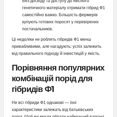
Без досвіду та доступу до якісного
генетичного матеріалу отримати гібрид Ф1
самостійно важко. Більшість фермерів
купують готових поросят у перевірених
постачальників.
Ці недоліки не роблять гібридів Ф1 менш
привабливими, але нагадують: успіх залежить
від правильного підходу й інвестицій у якість.
Порівняння популярних
комбінацій порід для
гібридів Ф1
Не всі гібриди Ф1 однакові — їхні
характеристики залежать від батьківських
порід. Щоб ви могли обрати найкращий варіант,