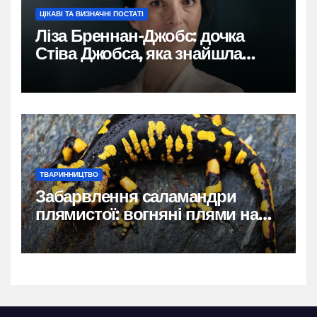
ЦІКАВІ ТА ВИЗНАЧНІ ПОСТАТІ
Ліза Бреннан-Джобс: дочка
Стіва Джобса, яка знайшла
власний голос
ТВАРИННИЦТВО
Забарвлення саламандри
плямистої: вогняні плями на
чорному тлі