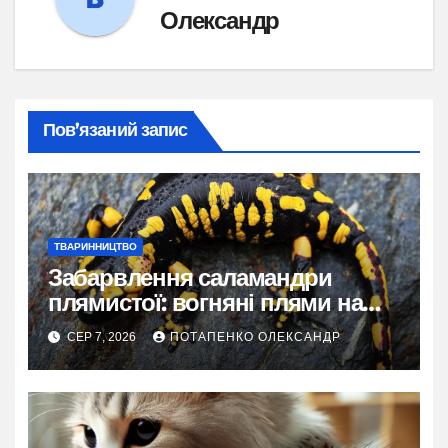
Олександр
Пов’язаний запис
ТВАРИННИЦТВО
Забарвлення саламандри
плямистої: вогняні плями на
чорному тлі
СЕР 7, 2026
ПОТАПЕНКО ОЛЕКСАНДР