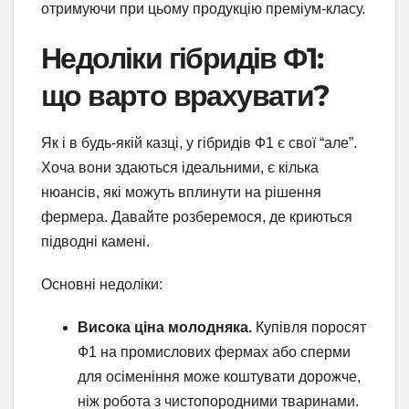
отримуючи при цьому продукцію преміум-класу.
Недоліки гібридів Ф1:
що варто врахувати?
Як і в будь-якій казці, у гібридів Ф1 є свої “але”.
Хоча вони здаються ідеальними, є кілька
нюансів, які можуть вплинути на рішення
фермера. Давайте розберемося, де криються
підводні камені.
Основні недоліки:
Висока ціна молодняка.
Купівля поросят
Ф1 на промислових фермах або сперми
для осіменіння може коштувати дорожче,
ніж робота з чистопородними тваринами.