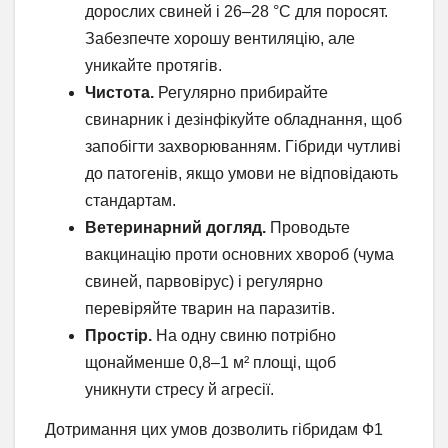
дорослих свиней і 26–28 °C для поросят.
Забезпечте хорошу вентиляцію, але
уникайте протягів.
Чистота.
Регулярно прибирайте
свинарник і дезінфікуйте обладнання, щоб
запобігти захворюванням. Гібриди чутливі
до патогенів, якщо умови не відповідають
стандартам.
Ветеринарний догляд.
Проводьте
вакцинацію проти основних хвороб (чума
свиней, парвовірус) і регулярно
перевіряйте тварин на паразитів.
Простір.
На одну свиню потрібно
щонайменше 0,8–1 м² площі, щоб
уникнути стресу й агресії.
Дотримання цих умов дозволить гібридам Ф1