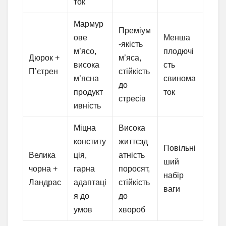
ток
Мармур
Преміум
ове
Менша
-якість
м’ясо,
плодючі
Дюрок +
м’яса,
висока
сть
П’єтрен
стійкість
м’ясна
свинома
до
продукт
ток
стресів
ивність
Міцна
Висока
конститу
життєзд
Повільні
Велика
ція,
атність
ший
чорна +
гарна
поросят,
набір
Ландрас
адаптаці
стійкість
ваги
я до
до
умов
хвороб