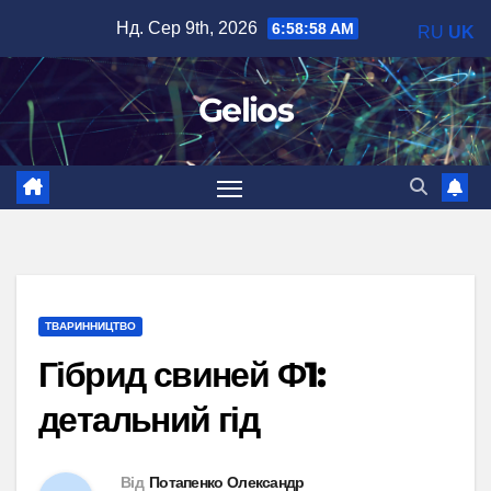
Перейти
Нд. Сер 9th, 2026
6:58:59 AM
RU
UK
до
вмісту
Gelios
ТВАРИННИЦТВО
Гібрид свиней Ф1:
детальний гід
Від
Потапенко Олександр