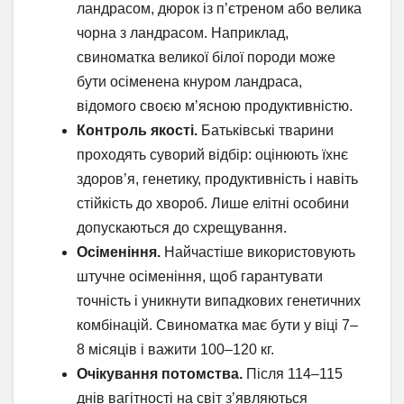
ландрасом, дюрок із п’єтреном або велика
чорна з ландрасом. Наприклад,
свиноматка великої білої породи може
бути осіменена кнуром ландраса,
відомого своєю м’ясною продуктивністю.
Контроль якості.
Батьківські тварини
проходять суворий відбір: оцінюють їхнє
здоров’я, генетику, продуктивність і навіть
стійкість до хвороб. Лише елітні особини
допускаються до схрещування.
Осіменіння.
Найчастіше використовують
штучне осіменіння, щоб гарантувати
точність і уникнути випадкових генетичних
комбінацій. Свиноматка має бути у віці 7–
8 місяців і важити 100–120 кг.
Очікування потомства.
Після 114–115
днів вагітності на світ з’являються