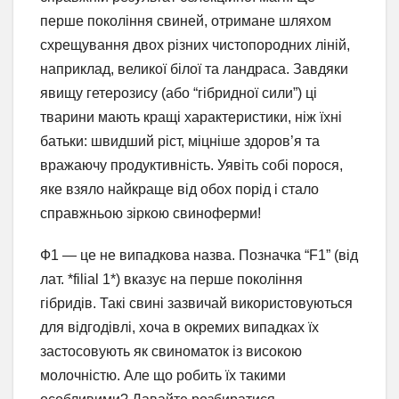
перше покоління свиней, отримане шляхом
схрещування двох різних чистопородних ліній,
наприклад, великої білої та ландраса. Завдяки
явищу гетерозису (або “гібридної сили”) ці
тварини мають кращі характеристики, ніж їхні
батьки: швидший ріст, міцніше здоров’я та
вражаючу продуктивність. Уявіть собі порося,
яке взяло найкраще від обох порід і стало
справжньою зіркою свиноферми!
Ф1 — це не випадкова назва. Позначка “F1” (від
лат. *filial 1*) вказує на перше покоління
гібридів. Такі свині зазвичай використовуються
для відгодівлі, хоча в окремих випадках їх
застосовують як свиноматок із високою
молочністю. Але що робить їх такими