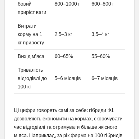
бовий
800–1000 г
600–800 г
приріст ваги
Витрати
корму на 1
2,5–3 кг
3,5–4 кг
кг приросту
Вихід м’яса
60–65%
55–60%
Тривалість
відгодівлі до
5–6 місяців
6–7 місяців
100 кг
Ці цифри говорять самі за себе: гібриди Ф1
дозволяють економити на кормах, скорочувати
час відгодівлі та отримувати більше якісного
м’яса. Наприклад, за рік ферма на 100 гібридів