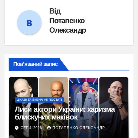
Від
Потапенко
Олександр
Пов’язаний запис
ЦІКАВІ ТА ВИЗНАЧНІ ПОСТАТІ
Лиси актори України: харизма
блискучих маківок
СЕР 4, 2026
ПОТАПЕНКО ОЛЕКСАНДР