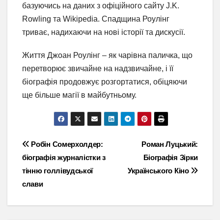
базуючись на даних з офіційного сайту J.K.
Rowling та Wikipedia. Спадщина Роулінг
триває, надихаючи на нові історії та дискусії.
Життя Джоан Роулінг – як чарівна паличка, що
перетворює звичайне на надзвичайне, і її
біографія продовжує розгортатися, обіцяючи
ще більше магії в майбутньому.
Навігація
Робін Сомерхолдер:
Роман Луцький:
біографія журналістки з
Біографія Зірки
записів
тінню голлівудської
Українського Кіно
слави