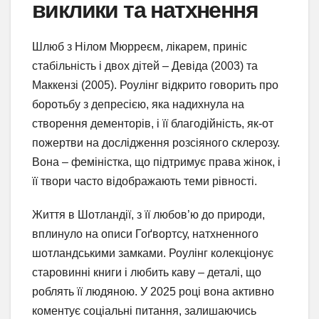
виклики та натхнення
Шлюб з Нілом Мюрреєм, лікарем, приніс
стабільність і двох дітей – Девіда (2003) та
Маккензі (2005). Роулінг відкрито говорить про
боротьбу з депресією, яка надихнула на
створення дементорів, і її благодійність, як-от
пожертви на дослідження розсіяного склерозу.
Вона – феміністка, що підтримує права жінок, і
її твори часто відображають теми рівності.
Життя в Шотландії, з її любов’ю до природи,
вплинуло на описи Гоґвортсу, натхненного
шотландськими замками. Роулінг колекціонує
старовинні книги і любить каву – деталі, що
роблять її людяною. У 2025 році вона активно
коментує соціальні питання, залишаючись