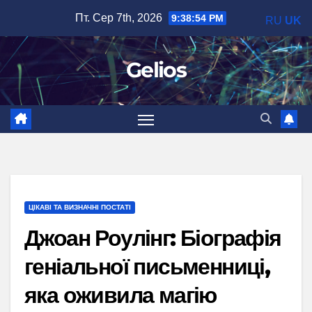
Перейти
Пт. Сер 7th, 2026
9:38:55 PM
RU
UK
до
вмісту
Gelios
ЦІКАВІ ТА ВИЗНАЧНІ ПОСТАТІ
Джоан Роулінг: Біографія
геніальної письменниці,
яка оживила магію