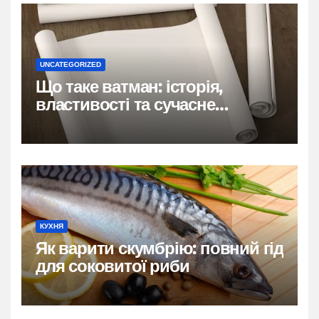
UNCATEGORIZED
Що таке ватман: історія,
властивості та сучасне
застосування
КУХНЯ
Як варити скумбрію: повний гід
для соковитої риби