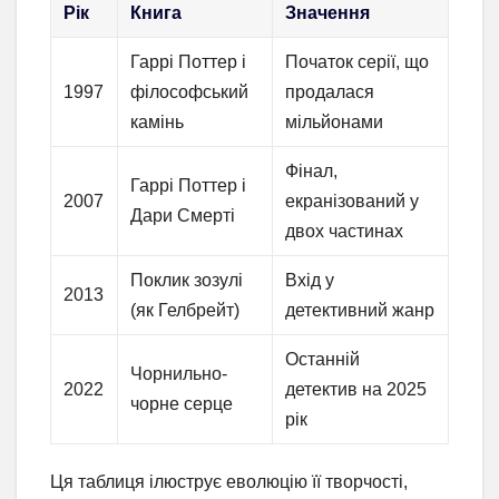
Рік
Книга
Значення
Гаррі Поттер і
Початок серії, що
1997
філософський
продалася
камінь
мільйонами
Фінал,
Гаррі Поттер і
2007
екранізований у
Дари Смерті
двох частинах
Поклик зозулі
Вхід у
2013
(як Гелбрейт)
детективний жанр
Останній
Чорнильно-
2022
детектив на 2025
чорне серце
рік
Ця таблиця ілюструє еволюцію її творчості,