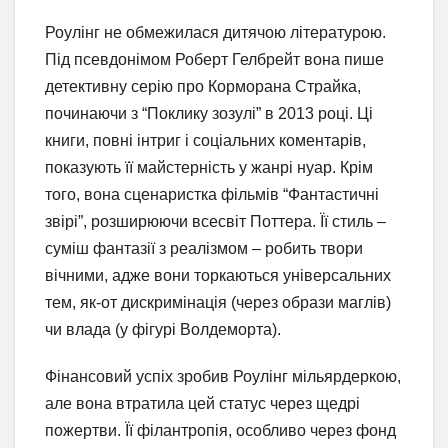
Роулінг не обмежилася дитячою літературою.
Під псевдонімом Роберт Гелбрейт вона пише
детективну серію про Корморана Страйка,
починаючи з “Поклику зозулі” в 2013 році. Ці
книги, повні інтриг і соціальних коментарів,
показують її майстерність у жанрі нуар. Крім
того, вона сценаристка фільмів “Фантастичні
звірі”, розширюючи всесвіт Поттера. Її стиль –
суміш фантазії з реалізмом – робить твори
вічними, адже вони торкаються універсальних
тем, як-от дискримінація (через образи маглів)
чи влада (у фігурі Волдеморта).
Фінансовий успіх зробив Роулінг мільярдеркою,
але вона втратила цей статус через щедрі
пожертви. Її філантропія, особливо через фонд