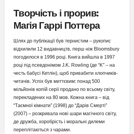
Творчість і прорив:
Магія Гаррі Поттера
Шлях до публікації був тернистим – рукопис
відхилили 12 видавництв, перш ніж Bloomsbury
погодилося в 1996 році. Книга вийшла в 1997
році під псевдонімом J.K. Rowling (де “K” – на
честь бабусі Кетлін), щоб привабити хлопчиків-
читачів. Успіх був миттєвим: понад 500
мільйонів копій серії продано по всьому світу,
перекладених на 80 мов. Кожна книга – від
“Таємної кімнати” (1998) до “Дарів Смерті”
(2007) – розкривала нові шари магічного світу,
де дружба, хоробрість і моральні дилеми
переплітаються з чарами.