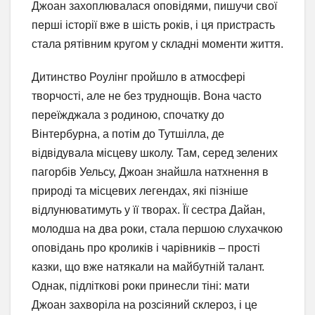
Джоан захоплювалася оповідями, пишучи свої
перші історії вже в шість років, і ця пристрасть
стала рятівним кругом у складні моменти життя.
Дитинство Роулінг пройшло в атмосфері
творчості, але не без труднощів. Вона часто
переїжджала з родиною, спочатку до
Вінтербурна, а потім до Тутшілла, де
відвідувала місцеву школу. Там, серед зелених
пагорбів Уельсу, Джоан знайшла натхнення в
природі та місцевих легендах, які пізніше
відлунюватимуть у її творах. Її сестра Дайан,
молодша на два роки, стала першою слухачкою
оповідань про кроликів і чарівників – прості
казки, що вже натякали на майбутній талант.
Однак, підліткові роки принесли тіні: мати
Джоан захворіла на розсіяний склероз, і це