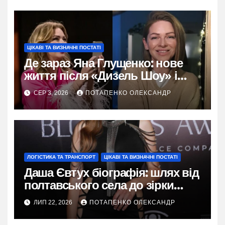
ЦІКАВІ ТА ВИЗНАЧНІ ПОСТАТІ
Де зараз Яна Глущенко: нове
життя після «Дизель Шоу» і
розлучення
СЕР 3, 2026
ПОТАПЕНКО ОЛЕКСАНДР
ЛОГІСТИКА ТА ТРАНСПОРТ
ЦІКАВІ ТА ВИЗНАЧНІ ПОСТАТІ
Даша Євтух біографія: шлях від
полтавського села до зірки
TikTok
ЛИП 22, 2026
ПОТАПЕНКО ОЛЕКСАНДР