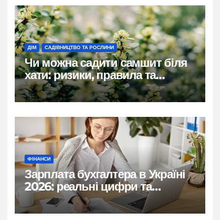
ДІМ
САДІВНИЦТВО ТА РОСЛИНИ
Чи можна садити самшит біля
хати: ризики, правила та
практичні рішення
ФІНАНСИ
Зарплата бухгалтера в Україні
2026: реальні цифри та
нюанси