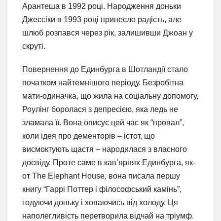
Арантеша в 1992 році. Народження доньки
Джессіки в 1993 році принесло радість, але
шлюб розпався через рік, залишивши Джоан у
скруті.
Повернення до Единбурга в Шотландії стало
початком найтемнішого періоду. Безробітна
мати-одиначка, що жила на соціальну допомогу,
Роулінг боролася з депресією, яка ледь не
зламала її. Вона описує цей час як “провал”,
коли ідея про дементорів – істот, що
висмоктують щастя – народилася з власного
досвіду. Проте саме в кав’ярнях Единбурга, як-
от The Elephant House, вона писала першу
книгу “Гаррі Поттер і філософський камінь”,
годуючи доньку і ховаючись від холоду. Ця
наполегливість перетворила відчай на тріумф.