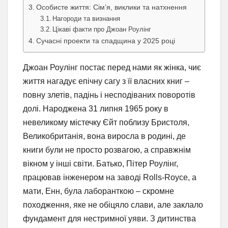
Особисте життя: Сім’я, виклики та натхнення
Нагороди та визнання
Цікаві факти про Джоан Роулінг
Сучасні проекти та спадщина у 2025 році
Джоан Роулінг постає перед нами як жінка, чиє
життя нагадує епічну сагу з її власних книг –
повну злетів, падінь і несподіваних поворотів
долі. Народжена 31 липня 1965 року в
невеликому містечку Єйт поблизу Бристоля,
Великобританія, вона виросла в родині, де
книги були не просто розвагою, а справжнім
вікном у інші світи. Батько, Пітер Роулінг,
працював інженером на заводі Rolls-Royce, а
мати, Енн, була лаборанткою – скромне
походження, яке не обіцяло слави, але заклало
фундамент для нестримної уяви. З дитинства