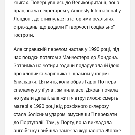
книгах. Повернувшись до Великобританії, вона
працювала секретарем у Amnesty International у
Лондоні, де стикнулася з історіями реальних
страждань, що додали її творчості соціальної
гостроти.
Але справжній перелом настав у 1990 році, під
час поїздки потягом з Манчестера до Лондона.
Затримка на чотири години подарувала їй ідею
про хлопчика-чарівника з шрамом у формі
блискавки. Ця мить, коли образ Гаррі Поттера
спалахнув у її уяві, змінила все. Джоан почала
нотувати деталі, але життя втрутилося: смерть
матері в 1990 році від розсіяного склерозу
стала болісним ударом, змусивши її переїхати
до Португалії. Там, у Порту, вона викладала
англійську і вийшла заміж за журналіста Жорже