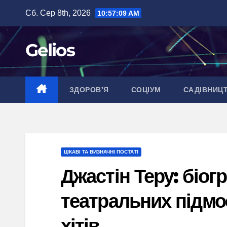
Перейти
Сб. Сер 8th, 2026
10:57:10 AM
до
вмісту
Gelios
ЗДОРОВ’Я
СОЦІУМ
САДІВНИЦ
ЦІКАВІ ТА ВИЗНАЧНІ ПОСТАТІ
Джастін Теру: біог
театральних підмо
хітів