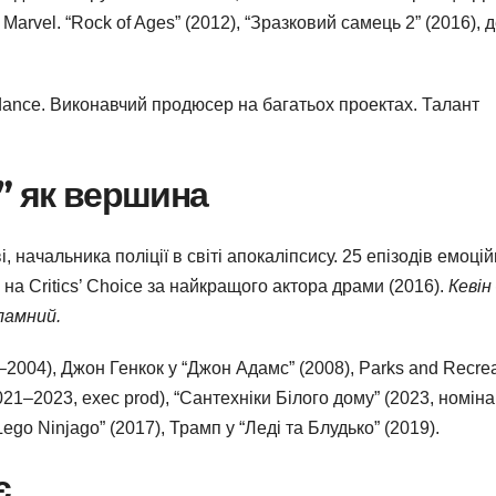
Marvel. “Rock of Ages” (2012), “Зразковий самець 2” (2016), д
dance. Виконавчий продюсер на багатьох проектах. Талант
” як вершина
 начальника поліції в світі апокаліпсису. 25 епізодів емоці
 на Critics’ Choice за найкращого актора драми (2016).
Кевін
ламний.
2004), Джон Генкок у “Джон Адамс” (2008), Parks and Recrea
021–2023, exec prod), “Сантехніки Білого дому” (2023, номіна
Lego Ninjago” (2017), Трамп у “Леді та Блудько” (2019).
є