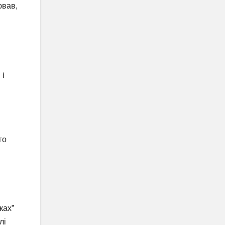
ював,
 і
го
ках”
лі