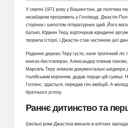
У серпні 1971 року у Вашингтоні, де політика пер
незабаром прогримить у Голлівуді. Джастін Пол
сторінок і шепотом літературних ідей. Його мати
батько, Юджин Теру, відточував юридичні аргум
творила історії, і Джастін став частиною цієї дин
Родинне дерево Теру густе, наче тропічний ліс 
книгах-бестселерах, Александер плекав поезію,
Марсель Теру знімали документальні шедеври д
італійським корінням, додав перцю цій суміші. Н
Голлінс, здається, передав ген амбіцій. А мол
братнього успіху.
Раннє дитинство та перш
Шкільні роки Джастіна минали в елітних заклада