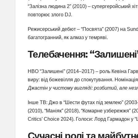
“Залізна людина 2” (2010) – супергеройський хіт 
повторює злого DJ.
Режисерський дебют – “Посвята” (2007) на Sun
багатогранний, як алмаз у темряві.
Телебачення: “Залишені
HBO “Залишені” (2014–2017) – роль Кевіна Гарві,
виру: від божевілля до спокутування. Номінація
Джастін у чистому вигляді: розбитий, але нез
Інше ТВ: Джо в “Шести футах під землею” (2003–
(2010), “Маніяк” (2018), “Комарне узбережжя” (2
Critics’ Choice 2024). Голоси: Лорд Гармадон у “
Сучасні ролі та майбутн