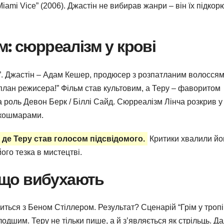
Miami Vice” (2006). Джастін не вибирав жанри – він їх підкор
: сюрреалізм у крові
”. Джастін – Адам Кешер, продюсер з розпатланим волоссям
 план режисера!” Фільм став культовим, а Теру – фаворитом
а роль Девон Берк / Біллі Сайд. Сюрреалізм Лінча розкрив у
з кошмарами.
, де Теру став голосом підсвідомого.
Критики хвалили йо
його тезка в мистецтві.
, що вибухають
ться з Беном Стіллером. Результат? Сценарій “Грім у тропі
одшим. Теру не тільки пише, а й з’являється як стрільць. Да