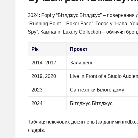
2024: Рорі у “Бітлджус Бітлджус” – повернення до
“Running Point”, “Poker Face”. Голос у “Haha, Yo
Spy”. Кампанія Luxury Collection – обличчя брен
Рік
Проект
2014–2017
Залишені
2019, 2020
Live in Front of a Studio Audie
2023
Сантехніки Білого дому
2024
Бітлджус Бітлджус
Таблиця ключових досягнень (за даними imdb.co
лідерів.