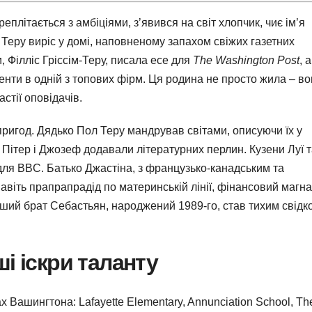
еплітається з амбіціями, з’явився на світ хлопчик, чиє ім’я
 Теру виріс у домі, наповненому запахом свіжих газетних
, Філліс Гріссім-Теру, писала есе для
The Washington Post
, а
енти в одній з топових фірм. Ця родина не просто жила – в
астії оповідачів.
пригод. Дядько Пол Теру мандрував світами, описуючи їх у
 Пітер і Джозеф додавали літературних перлин. Кузени Луї 
ля BBC. Батько Джастіна, з французько-канадським та
авіть прапрапрадід по материнській лінії, фінансовий магнат
одший брат Себастьян, народжений 1989-го, став тихим свідк
і іскри таланту
х Вашингтона: Lafayette Elementary, Annunciation School, Th