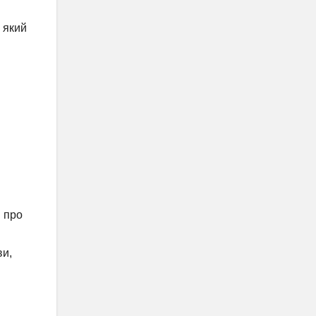
 який
и про
ви,