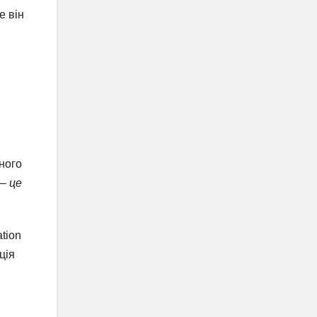
е він
йного
 – це
tion
ція