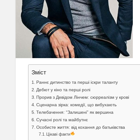
Зміст
Раннє дитинство та перші іскри таланту
Дебют у кіно та перші ролі
Прорив з Девідом Лінчем: сюрреалізм у крові
Сценарна зірка: комедії, що вибухають
Телебачення: “Залишені” як вершина
Сучасні ролі та майбутнє
Особисте життя: від кохання до батьківства
Цікаві факти