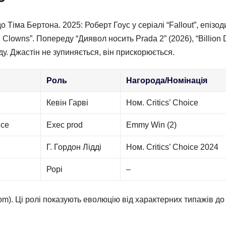
 Тіма Бертона. 2025: Роберт Гоус у серіалі “Fallout”, епізод
u Clowns”. Попереду “Диявол носить Prada 2” (2026), “Billion 
ду. Джастін не зупиняється, він прискорюється.
Роль
Нагорода/Номінація
Кевін Гарві
Ном. Critics’ Choice
nce
Exec prod
Emmy Win (2)
Г. Гордон Лідді
Ном. Critics’ Choice 2024
Рорі
–
m). Ці ролі показують еволюцію від характерних типажів до