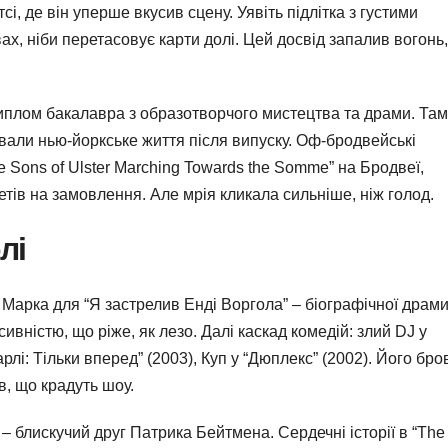
сі, де він уперше вкусив сцену. Уявіть підлітка з густими
х, ніби перетасовує карти долі. Цей досвід запалив вогонь,
иплом бакалавра з образотворчого мистецтва та драми. Там
ували нью-йоркське життя після випуску. Оф-бродвейські
e Sons of Ulster Marching Towards the Somme” на Бродвеї,
тів на замовлення. Але мрія кликала сильніше, ніж голод.
лі
 Марка для “Я застрелив Енді Воргола” – біографічної драм
ивністю, що ріже, як лезо. Далі каскад комедій: злий DJ у
лі: Тільки вперед” (2003), Куп у “Дюплекс” (2002). Його бро
в, що крадуть шоу.
– блискучий друг Патрика Бейтмена. Сердечні історії в “The