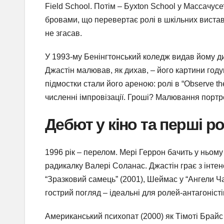
Field School. Потім – Буxton School у Массачусет
бровами, що перевертає ролі в шкільних вистава
не згасав.
У 1993-му Бенінгтонський коледж видав йому д
Джастін малював, як дихав, – його картини год
підмостки стали його ареною: ролі в “Observe th
численні імпровізації. Гроші? Малювання портре
Дебют у кіно та перші ро
1996 рік – перелом. Мері Геррон бачить у ньому
радикалку Валері Соланас. Джастін грає з інтенс
“Зразковий самець” (2001), Шеймас у “Ангели Чар
гострий погляд – ідеальні для ролей-антагоністі
Американський психопат (2000) як Тімоті Брайс 