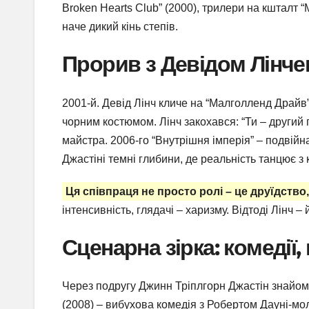
Broken Hearts Club” (2000), трилери на кшталт “
наче дикий кінь степів.
Прорив з Девідом Лінчем
2001-й. Девід Лінч кличе на “Малголленд Драйв
чорним костюмом. Лінч закохався: “Ти – другий
майстра. 2006-го “Внутрішня імперія” – подвійн
Джастіні темні глибини, де реальність танцює 
Ця співпраця не просто ролі – це друїдство
інтенсивність, глядачі – харизму. Відтоді Лінч – 
Сценарна зірка: комедії
Через подругу Джинн Тріплгорн Джастін знайоми
(2008) – вибухова комедія з Робертом Дауні-мол