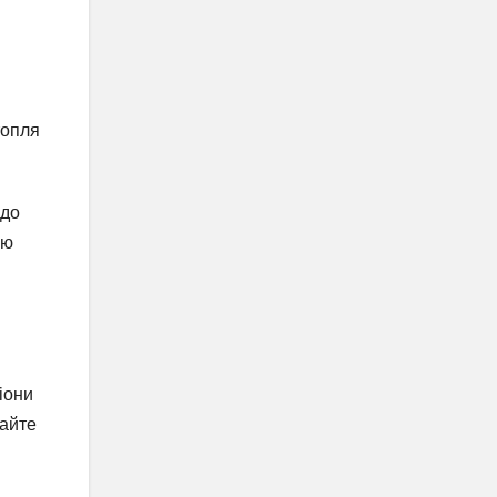
топля
 до
ою
іони
вайте