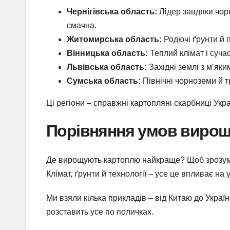
Чернігівська область:
Лідер завдяки чорн
смачна.
Житомирська область:
Родючі ґрунти й 
Вінницька область:
Теплий клімат і сучас
Львівська область:
Західні землі з м’як
Сумська область:
Північні чорноземи й 
Ці регіони – справжні картопляні скарбниці Укр
Порівняння умов вирощ
Де вирощують картоплю найкраще? Щоб зрозуміти
Клімат, ґрунти й технології – усе це впливає на у
Ми взяли кілька прикладів – від Китаю до Україн
розставить усе по поличках.