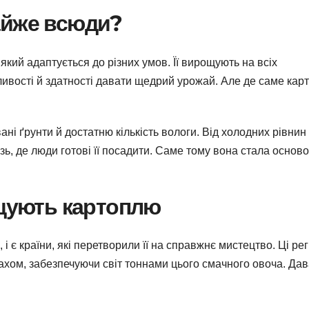
айже всюди?
який адаптується до різних умов. Її вирощують на всіх
ливості й здатності давати щедрий урожай. Але де саме кар
ні ґрунти й достатню кількість вологи. Від холодних рівнин
ізь, де люди готові її посадити. Саме тому вона стала основ
ощують картоплю
і є країни, які перетворили її на справжнє мистецтво. Ці рег
махом, забезпечуючи світ тоннами цього смачного овоча. Да