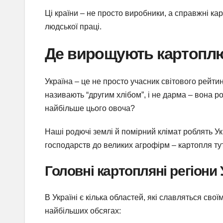
Ці країни – не просто виробники, а справжні карт
людської праці.
Де вирощують картоплю 
Україна – це не просто учасник світового рейти
називають “другим хлібом”, і не дарма – вона р
найбільше цього овоча?
Наші родючі землі й помірний клімат роблять У
господарств до великих агрофірм – картопля ту
Головні картопляні регіони 
В Україні є кілька областей, які славляться с
найбільших обсягах: