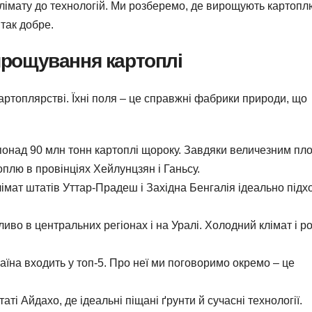
д клімату до технологій. Ми розберемо, де вирощують картопл
так добре.
вирощування картоплі
 картоплярстві. Їхні поля – це справжні фабрики природи, що
понад 90 млн тонн картоплі щороку. Завдяки величезним п
оплю в провінціях Хейлунцзян і Ганьсу.
лімат штатів Уттар-Прадеш і Західна Бенгалія ідеально підх
иво в центральних регіонах і на Уралі. Холодний клімат і р
їна входить у топ-5. Про неї ми поговоримо окремо – це
аті Айдахо, де ідеальні піщані ґрунти й сучасні технології.