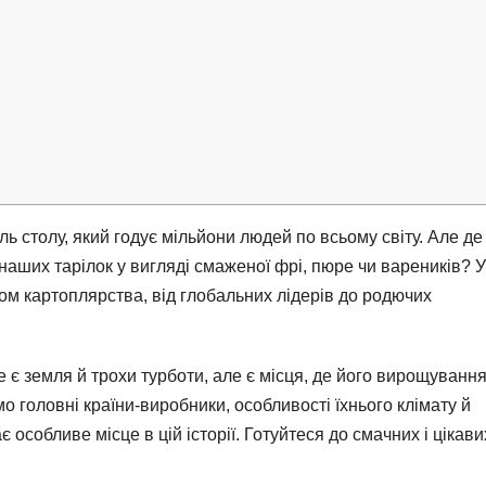
ль столу, який годує мільйони людей по всьому світу. Але де
ших тарілок у вигляді смаженої фрі, пюре чи вареників? У
ом картоплярства, від глобальних лідерів до родючих
 є земля й трохи турботи, але є місця, де його вирощуванн
 головні країни-виробники, особливості їхнього клімату й
є особливе місце в цій історії. Готуйтеся до смачних і цікави