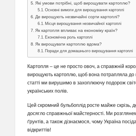
Які умови потрібні, щоб вирощувати картоплю?
Основні вимоги для вирощування картоплі
Де вирощують незвичайні сорти картоплі?
Місця вирощування незвичайної картоплі
Як картопля впливає на економіку країн?
Економічна роль картоплі
Як вирощувати картоплю вдома?
Поради для домашнього вирощування картоплі
Картопля – це не просто овоч, а справжній коро
вирощують картоплю, щоб вона потрапляла до на
статті ми вирушимо в захоплюючу подорож світ
українських полів.
Цей скромний бульбоплід росте майже скрізь, де
досягло справжньої майстерності. Ми розглянемо
ґрунтів, а також дізнаємося, чому Україна посіда
відкриттів!