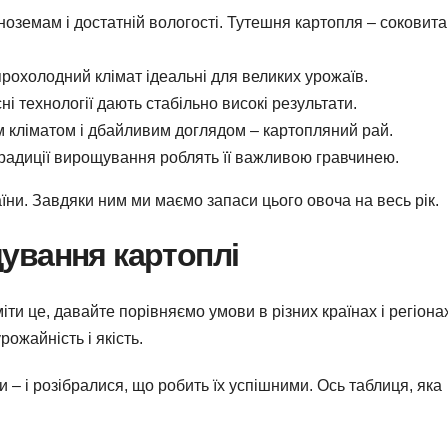
оземам і достатній вологості. Тутешня картопля – соковита
прохолодний клімат ідеальні для великих урожаїв.
ні технології дають стабільно високі результати.
им кліматом і дбайливим доглядом – картопляний рай.
традиції вирощування роблять її важливою гравчинею.
аїни. Завдяки ним ми маємо запаси цього овоча на весь рік.
ування картоплі
 це, давайте порівняємо умови в різних країнах і регіона
рожайність і якість.
и – і розібралися, що робить їх успішними. Ось таблиця, яка