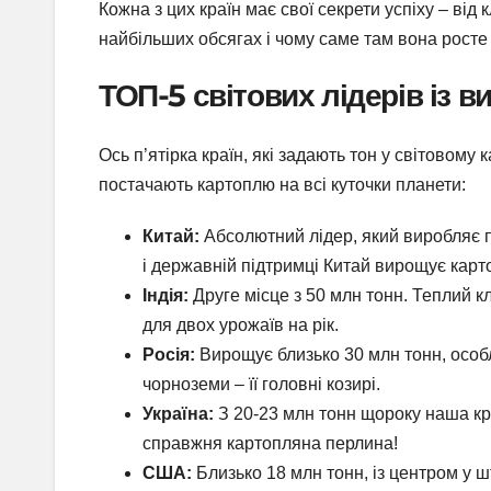
Кожна з цих країн має свої секрети успіху – ві
найбільших обсягах і чому саме там вона росте 
ТОП-5 світових лідерів із 
Ось п’ятірка країн, які задають тон у світовому
постачають картоплю на всі куточки планети:
Китай:
Абсолютний лідер, який виробляє 
і державній підтримці Китай вирощує карт
Індія:
Друге місце з 50 млн тонн. Теплий к
для двох урожаїв на рік.
Росія:
Вирощує близько 30 млн тонн, особл
чорноземи – її головні козирі.
Україна:
З 20-23 млн тонн щороку наша кра
справжня картопляна перлина!
США:
Близько 18 млн тонн, із центром у шт