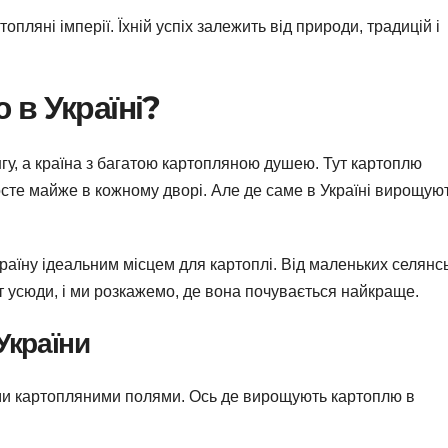
опляні імперії. Їхній успіх залежить від природи, традицій і
в Україні?
нгу, а країна з багатою картопляною душею. Тут картоплю
осте майже в кожному дворі. Але де саме в Україні вирощую
країну ідеальним місцем для картоплі. Від маленьких селянс
т усюди, і ми розкажемо, де вона почувається найкраще.
України
воїми картопляними полями. Ось де вирощують картоплю в