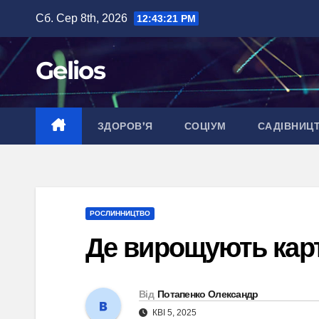
Перейти
Сб. Сер 8th, 2026
12:43:22 PM
до
вмісту
Gelios
ЗДОРОВ’Я
СОЦІУМ
САДІВНИЦ
РОСЛИННИЦТВО
Де вирощують карто
Від
Потапенко Олександр
КВІ 5, 2025