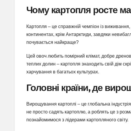
Чому картопля росте м
Картопля – це справжній чемпіон із виживання, 
континентах, крім Антарктиди, завдяки невибаг
почувається найкраще?
Цей овоч любить помірний клімат, добре дренова
теплих долин – картопля знаходить свій дім скр
харчування в багатьох культурах.
Головні країни, де вир
Вирощування картоплі – це глобальна індустрія, 
не просто садять картоплю, а роблять це з роз
познайомимося з лідерами картопляного світу.