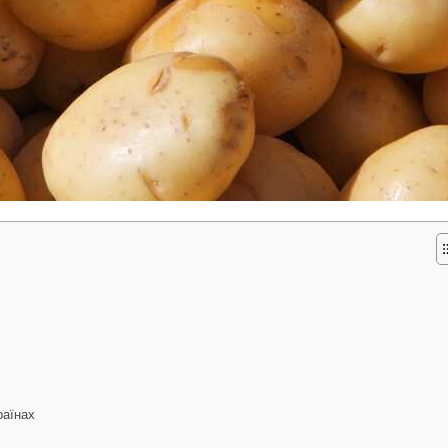
раїнах