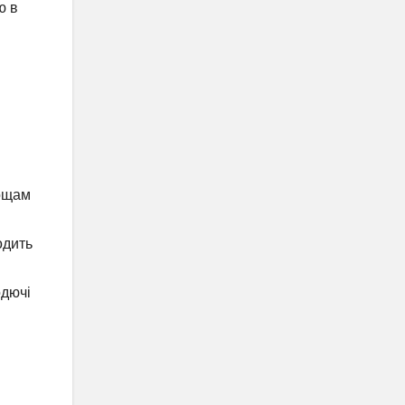
ю в
лощам
одить
одючі