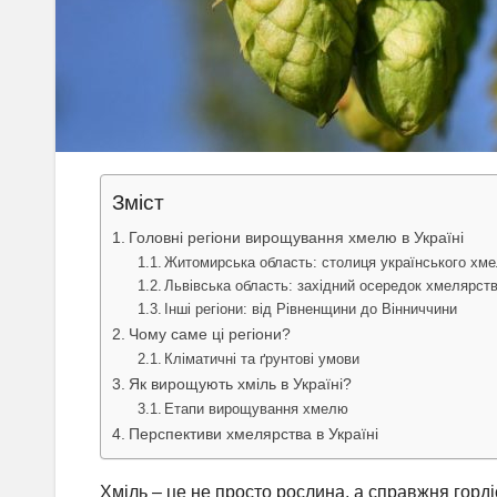
Зміст
Головні регіони вирощування хмелю в Україні
Житомирська область: столиця українського хм
Львівська область: західний осередок хмелярст
Інші регіони: від Рівненщини до Вінниччини
Чому саме ці регіони?
Кліматичні та ґрунтові умови
Як вирощують хміль в Україні?
Етапи вирощування хмелю
Перспективи хмелярства в Україні
Хміль – це не просто рослина, а справжня гордіс