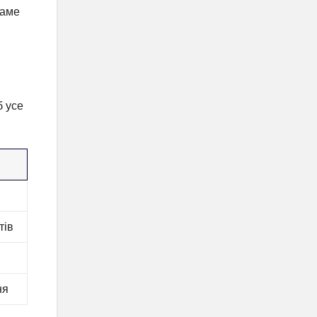
саме
б усе
тів
ня