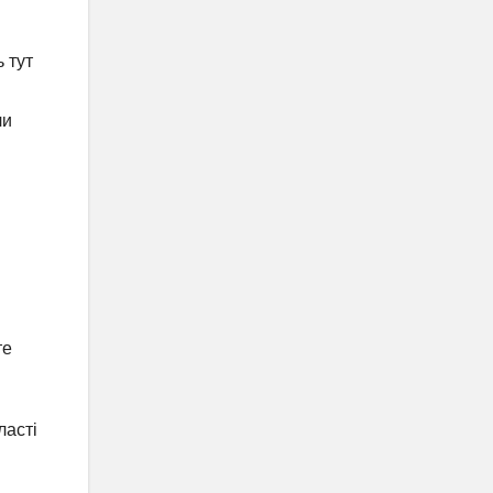
ь тут
чи
те
ласті