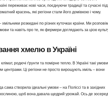
їні переживає нові часи, поєднуючи традиції та сучасні під
оматний красень, які регіони стали його домівкою і чому.
– хмільники розкидані по різних куточках країни. Ми розпові
мови та навіть про те, як фермери доглядають за цією куль
вання хмелю в Україні
лімат, родючі ґрунти та помірне тепло. В Україні такі умови
ми центрами. Ці регіони не просто вирощують хміль – вони
а сама створила ідеальні умови – на Поліссі та в західних
а рослиною, щоб вона давала щедрий урожай. Ось де зосере