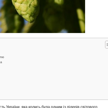
елю
ва
ть України, яка колись була одним із лідерів світового