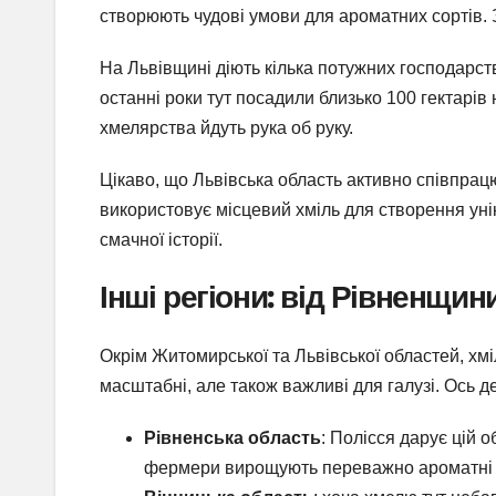
створюють чудові умови для ароматних сортів. 
На Львівщині діють кілька потужних господарств,
останні роки тут посадили близько 100 гектарів
хмелярства йдуть рука об руку.
Цікаво, що Львівська область активно співпра
використовує місцевий хміль для створення унік
смачної історії.
Інші регіони: від Рівненщи
Окрім Житомирської та Львівської областей, хмі
масштабні, але також важливі для галузі. Ось 
Рівненська область
: Полісся дарує цій о
фермери вирощують переважно ароматні с