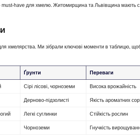
і – must-have для хмелю. Житомирщина та Львівщина мають 
ви
 для хмелярства. Ми зібрали ключові моменти в таблицю, що
Ґрунти
Переваги
й
Сірі лісові, чорноземи
Висока врожайність
Дерново-підзолисті
Якість ароматних сор
логий
Легкі суглинки
Стійкість рослин
Чорноземи
Гнучкість вирощуван