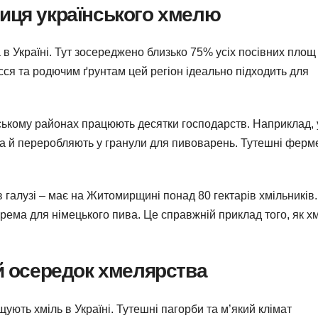
иця українського хмелю
 Україні. Тут зосереджено близько 75% усіх посівних площ 
сся та родючим ґрунтам цей регіон ідеально підходить для
ькому районах працюють десятки господарств. Наприклад, у
, а й переробляють у гранули для пивоварень. Тутешні ферм
в галузі – має на Житомирщині понад 80 гектарів хмільників.
рема для німецького пива. Це справжній приклад того, як хм
ий осередок хмелярства
ють хміль в Україні. Тутешні пагорби та м’який клімат