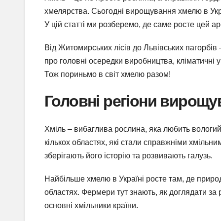
хмелярства. Сьогодні вирощування хмелю в Укра
У цій статті ми розберемо, де саме росте цей ар
Від Житомирських лісів до Львівських пагорбів 
про головні осередки виробництва, кліматичні у
Тож пориньмо в світ хмелю разом!
Головні регіони вирощу
Хміль – вибаглива рослина, яка любить вологий к
кількох областях, які стали справжніми хмільни
зберігають його історію та розвивають галузь.
Найбільше хмелю в Україні росте там, де природ
областях. Фермери тут знають, як доглядати з
основні хмільники країни.