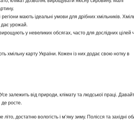
гато, клімат дозволяє вирощувати якісну сировину. Малі
ртину.
ці регіони мають ідеальні умови для дрібних хмільників. Хміл
 дає урожай.
 вирощують у невеликих обсягах, часто для дослідних цілей 
ь хмільну карту України. Кожен із них додає свою нотку в
се залежить від природи, клімату та людської праці. Давай
 де росте.
літо, достатню вологість і м’яку зиму. Полісся та західні об