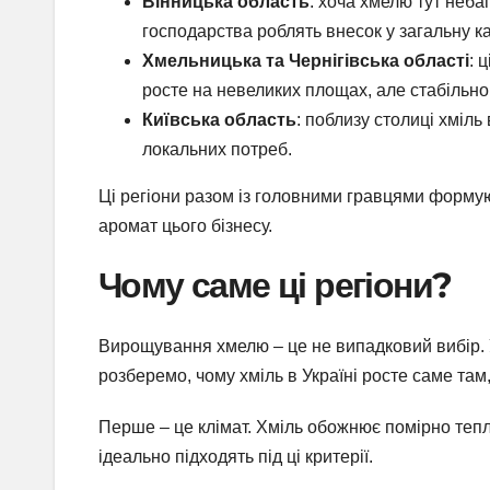
Вінницька область
: хоча хмелю тут неба
господарства роблять внесок у загальну ка
Хмельницька та Чернігівська області
: 
росте на невеликих площах, але стабільно
Київська область
: поблизу столиці хміль
локальних потреб.
Ці регіони разом із головними гравцями формуют
аромат цього бізнесу.
Чому саме ці регіони?
Вирощування хмелю – це не випадковий вибір. У
розберемо, чому хміль в Україні росте саме там,
Перше – це клімат. Хміль обожнює помірно тепле 
ідеально підходять під ці критерії.