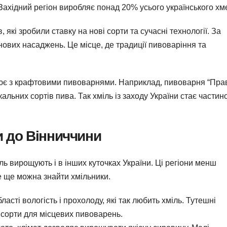
Західний регіон виробляє понад 20% усього українського хм
 які зробили ставку на нові сорти та сучасні технології. За
 нових насаджень. Це місце, де традиції пивоваріння та
цює з крафтовими пивоварнями. Наприклад, пивоварня “Пра
альних сортів пива. Так хміль із заходу України стає частин
ни до Вінниччини
ль вирощують і в інших куточках України. Ці регіони менш
де ще можна знайти хмільники.
бласті вологість і прохолоду, які так любить хміль. Тутешні
орти для місцевих пивоварень.