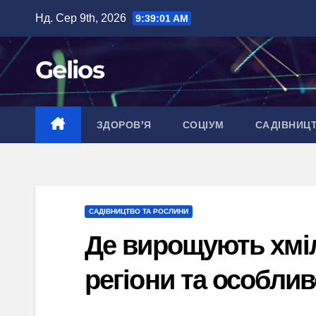
Перейти
Нд. Сер 9th, 2026
9:39:02 AM
до
вмісту
Gelios
ЗДОРОВ’Я
СОЦІУМ
САДІВНИЦ
САДІВНИЦТВО ТА РОСЛИНИ
Де вирощують хміл
регіони та особлив