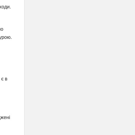
ходи.
мо
турою.
 є в
джені