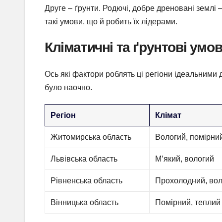
Друге – ґрунти. Родючі, добре дреновані земл
такі умови, що й робить їх лідерами.
Кліматичні та ґрунтові умо
Ось які фактори роблять ці регіони ідеальними
було наочно.
Регіон
Клімат
Житомирська область
Вологий, помірни
Львівська область
М’який, вологий
Рівненська область
Прохолодний, во
Вінницька область
Помірний, теплий