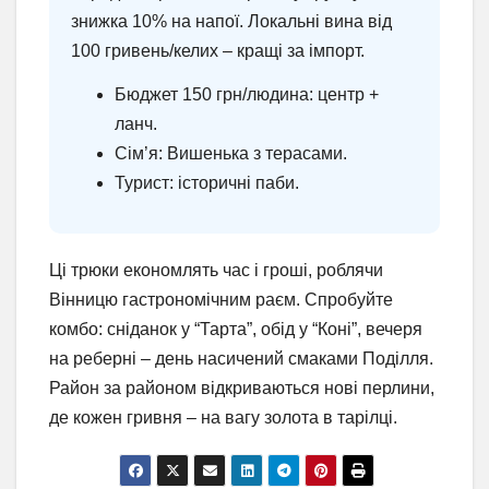
знижка 10% на напої. Локальні вина від
100 гривень/келих – кращі за імпорт.
Бюджет 150 грн/людина: центр +
ланч.
Сім’я: Вишенька з терасами.
Турист: історичні паби.
Ці трюки економлять час і гроші, роблячи
Вінницю гастрономічним раєм. Спробуйте
комбо: сніданок у “Тарта”, обід у “Коні”, вечеря
на реберні – день насичений смаками Поділля.
Район за районом відкриваються нові перлини,
де кожен гривня – на вагу золота в тарілці.