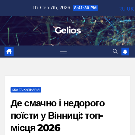
Перейти
Пт. Сер 7th, 2026
8:41:31 PM
RU
UK
до
вмісту
Gelios
ЇЖА ТА КУЛІНАРІЯ
Де смачно і недорого
поїсти у Вінниці: топ-
місця 2026