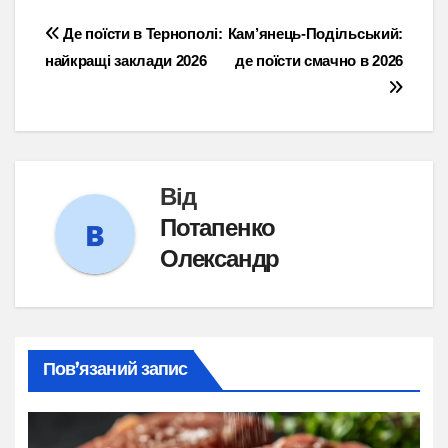
Навігація
Де поїсти в Тернополі:
Кам’янець-Подільський:
найкращі заклади 2026
де поїсти смачно в 2026
записів
Від
Потапенко
Олександр
Пов’язаний запис