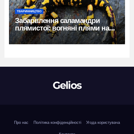
ТВАРИННИЦТВО
Забарвлення саламандри
плямистої: вогняні плями на
чорному тлі
Gelios
Про нас
Політика конфіденційності
Угода користувача