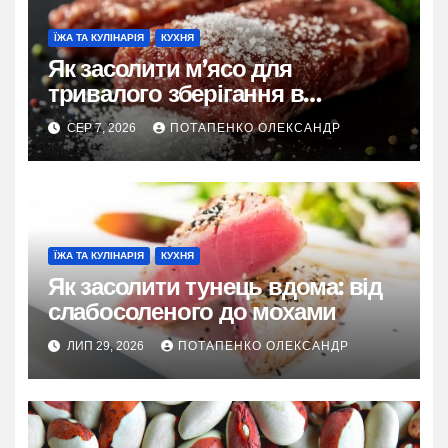
ЇЖА ТА КУЛІНАРІЯ
КУХНЯ
Як засолити м’ясо для
тривалого зберігання в
домашніх умовах
СЕР 7, 2026
ПОТАПЕНКО ОЛЕКСАНДР
ЇЖА ТА КУЛІНАРІЯ
КУХНЯ
Як засолити тунець вдома: від
слабосоленого до мохами
ЛИП 29, 2026
ПОТАПЕНКО ОЛЕКСАНДР