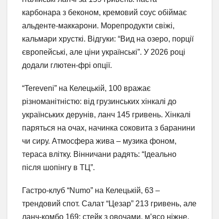
карбонара з беконом, кремовий соус обіймає
альденте-маккарони. Морепродукти свіжі,
кальмари хрусткі. Відгуки: “Вид на озеро, порції
європейські, але ціни українські”. У 2026 році
додали глютен-фрі опції.
“Tereveni” на Келецькій, 100 вражає
різноманітністю: від грузинських хінкалі до
українських дерунів, ланч 145 гривень. Хінкалі
паряться на очах, начинка соковита з баранини
чи сиру. Атмосфера жива – музика фоном,
тераса влітку. Вінничани радять: “Ідеально
після шопінгу в ТЦ”.
Гастро-клуб “Numo” на Келецькій, 63 –
трендовий спот. Салат “Цезар” 213 гривень, але
ланч-комбо 169: стейк з овочами, м’ясо ніжне,