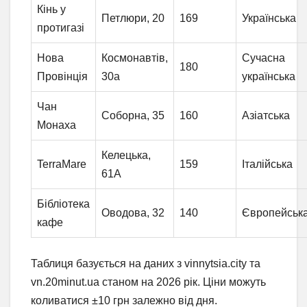
Кінь у
Петлюри, 20
169
Українська
протигазі
Нова
Космонавтів,
Сучасна
180
Провінція
30а
українська
Чан
Соборна, 35
160
Азіатська
Монаха
Келецька,
TerraMare
159
Італійська
61А
Бібліотека
Оводова, 32
140
Європейськ
кафе
Таблиця базується на даних з vinnytsia.city та
vn.20minut.ua станом на 2026 рік. Ціни можуть
коливатися ±10 грн залежно від дня.