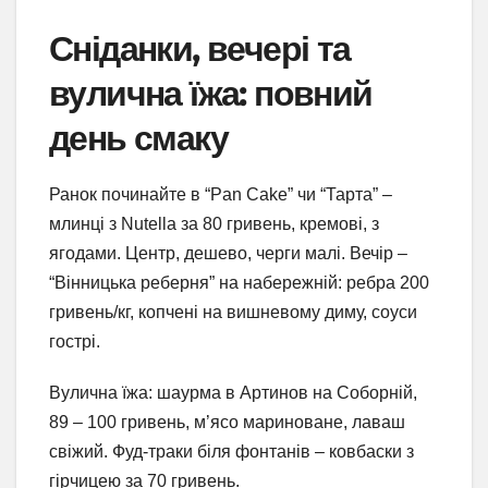
Сніданки, вечері та
вулична їжа: повний
день смаку
Ранок починайте в “Pan Cake” чи “Тарта” –
млинці з Nutella за 80 гривень, кремові, з
ягодами. Центр, дешево, черги малі. Вечір –
“Вінницька реберня” на набережній: ребра 200
гривень/кг, копчені на вишневому диму, соуси
гострі.
Вулична їжа: шаурма в Артинов на Соборній,
89 – 100 гривень, м’ясо мариноване, лаваш
свіжий. Фуд-траки біля фонтанів – ковбаски з
гірчицею за 70 гривень.