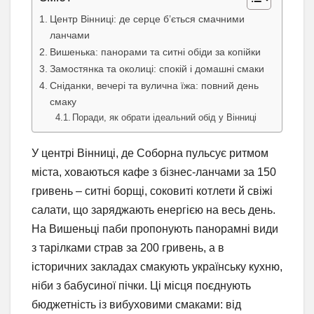
Центр Вінниці: де серце б’ється смачними
ланчами
Вишенька: панорами та ситні обіди за копійки
Замостянка та околиці: спокій і домашні смаки
Сніданки, вечері та вулична їжа: повний день
смаку
Поради, як обрати ідеальний обід у Вінниці
У центрі Вінниці, де Соборна пульсує ритмом
міста, ховаються кафе з бізнес-ланчами за 150
гривень – ситні борщі, соковиті котлети й свіжі
салати, що заряджають енергією на весь день.
На Вишеньці паби пропонують панорамні види
з тарілками страв за 200 гривень, а в
історичних закладах смакують українську кухню,
ніби з бабусиної пічки. Ці місця поєднують
бюджетність із вибуховими смаками: від