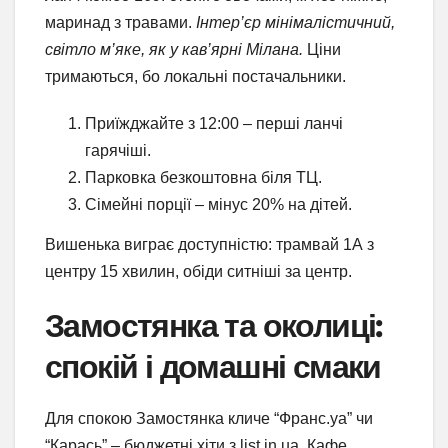
маринад з травами.
Інтер’єр мінімалістичний,
світло м’яке, як у кав’ярні Мілана.
Ціни
тримаються, бо локальні постачальники.
Приїжджайте з 12:00 – перші ланчі
гарячіші.
Парковка безкоштовна біля ТЦ.
Сімейні порції – мінус 20% на дітей.
Вишенька виграє доступністю: трамвай 1А з
центру 15 хвилин, обіди ситніші за центр.
Замостянка та околиці:
спокій і домашні смаки
Для спокою Замостянка кличе “Франс.уа” чи
“Карась” – бюджетні хіти з list.in.ua. Кафе