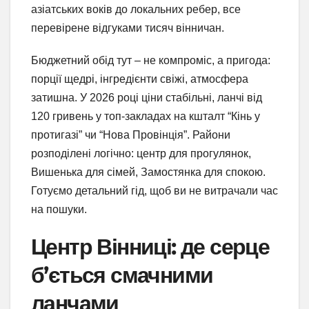
азіатських воків до локальних ребер, все
перевірене відгуками тисяч вінничан.
Бюджетний обід тут – не компроміс, а пригода:
порції щедрі, інгредієнти свіжі, атмосфера
затишна. У 2026 році ціни стабільні, ланчі від
120 гривень у топ-закладах на кшталт “Кінь у
протигазі” чи “Нова Провінція”. Райони
розподілені логічно: центр для прогулянок,
Вишенька для сімей, Замостянка для спокою.
Готуємо детальний гід, щоб ви не витрачали час
на пошуки.
Центр Вінниці: де серце
б’ється смачними
ланчами