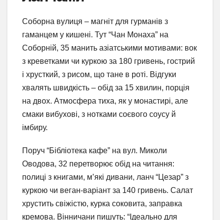
Соборна вулиця – магніт для гурманів з
гаманцем у кишені. Тут “Чан Монаха” на
Соборній, 35 манить азіатськими мотивами: вок
з креветками чи куркою за 180 гривень, гострий
і хрусткий, з рисом, що тане в роті. Відгуки
хвалять швидкість – обід за 15 хвилин, порція
на двох. Атмосфера тиха, як у монастирі, але
смаки вибухові, з нотками соєвого соусу й
імбиру.
Поруч “Бібліотека кафе” на вул. Миколи
Оводова, 32 перетворює обід на читання:
полиці з книгами, м’які дивани, ланч “Цезар” з
куркою чи веган-варіант за 140 гривень. Салат
хрустить свіжістю, курка соковита, заправка
кремова. Вінничани пишуть: “Ідеально для