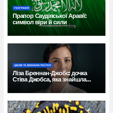
ГЕОГРАФІЯ
Прапор Саудівської Аравії:
символ віри й сили
ЦІКАВІ ТА ВИЗНАЧНІ ПОСТАТІ
Ліза Бреннан-Джобс: дочка
Стіва Джобса, яка знайшла
власний голос