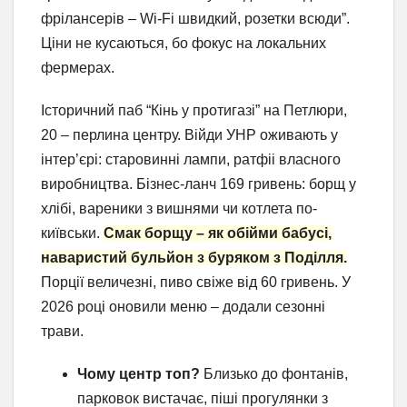
фрілансерів – Wi-Fi швидкий, розетки всюди”.
Ціни не кусаються, бо фокус на локальних
фермерах.
Історичний паб “Кінь у протигазі” на Петлюри,
20 – перлина центру. Війди УНР оживають у
інтер’єрі: старовинні лампи, ратфіі власного
виробництва. Бізнес-ланч 169 гривень: борщ у
хлібі, вареники з вишнями чи котлета по-
київськи.
Смак борщу – як обійми бабусі,
наваристий бульйон з буряком з Поділля.
Порції величезні, пиво свіже від 60 гривень. У
2026 році оновили меню – додали сезонні
трави.
Чому центр топ?
Близько до фонтанів,
парковок вистачає, піші прогулянки з