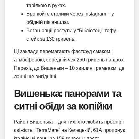
тарілкою в руках.
Бронюйте столики через Instagram – у
обідній пік аншлаг.
Веган-опції ростуть: у “Бібліотеці” тофу-
стейк за 130 гривень.
Ці заклади перемагають фастфуд смаком і
атмосферою, середній чек 250 гривень на двох.
Перехід до Вишеньки – 10 хвилин трамваєм, де
ланчі ще вигідніші.
Вишенька: панорами та
ситні обіди за копійки
Район Вишенька – для тих, хто любить простір і
свіжість. “TerraMare” на Келецькій, 61А пропонує
італійські ланчі за 159 гривень: паста