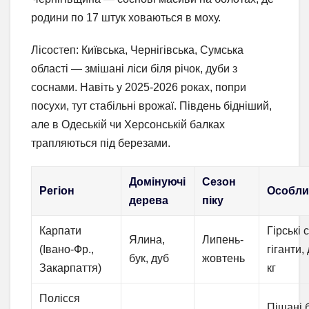
родини по 17 штук ховаються в моху.
Лісостеп: Київська, Чернігівська, Сумська
області — змішані ліси біля річок, дуби з
соснами. Навіть у 2025-2026 роках, попри
посухи, тут стабільні врожаї. Південь бідніший,
але в Одеській чи Херсонській балках
трапляються під березами.
Домінуючі
Сезон
Регіон
Особли
дерева
піку
Карпати
Гірські 
Ялина,
Липень-
(Івано-Фр.,
гіганти,
бук, дуб
жовтень
Закарпаття)
кг
Полісся
Піщані б