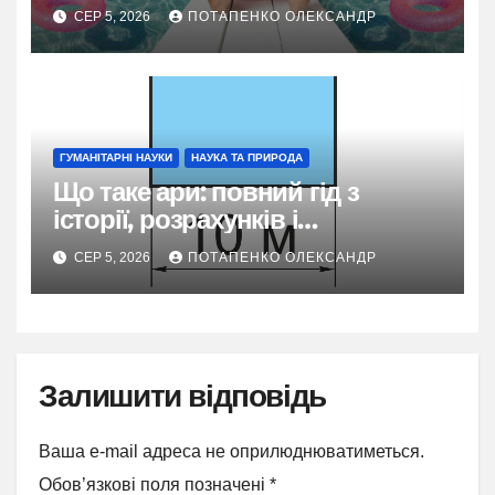
СЕР 5, 2026
ПОТАПЕНКО ОЛЕКСАНДР
ГУМАНІТАРНІ НАУКИ
НАУКА ТА ПРИРОДА
Що таке ари: повний гід з
історії, розрахунків і
практичного застосування
СЕР 5, 2026
ПОТАПЕНКО ОЛЕКСАНДР
Залишити відповідь
Ваша e-mail адреса не оприлюднюватиметься.
Обов’язкові поля позначені
*