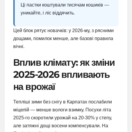
Ці пастки коштували тисячам кошиків —
уникайте, і ліс віддячить.
Цей блок рятує новачків: у 2026-му, з рясними
дощами, помилок менше, але базові правила
вічні.
Вплив клімату: як зміни
2025-2026 впливають
на врожаї
Тепліші зими без снігу в Карпатах послабили
міцелій — менше вологи взимку. Посухи літа
2025-го скоротили урожай на 20-30% у степу,
але затяжні дощі восени компенсували. На