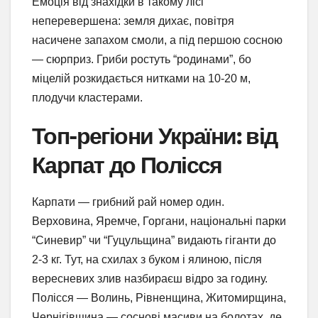
Емоція від знахідки в такому лісі
неперевершена: земля дихає, повітря
насичене запахом смоли, а під першою сосною
— сюрприз. Гриби ростуть “родинами”, бо
міцелій розкидається нитками на 10-20 м,
плодучи кластерами.
Топ-регіони України: від
Карпат до Полісся
Карпати — грибний рай номер один.
Верховина, Яремче, Горгани, національні парки
“Синевир” чи “Гуцульщина” видають гіганти до
2-3 кг. Тут, на схилах з буком і ялиною, після
вересневих злив назбираєш відро за годину.
Полісся — Волинь, Рівненщина, Житомирщина,
Чернігівщина — соснові масиви на болотах, де