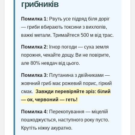
грибників
Помилка 1:
Рвуть усе підряд біля доріг
— гриби вбирають токсини з вихлопів,
важкі метали. Тримайтеся 500 м від трас.
Помилка 2:
Ігнор погоди — суха земля
порожня, чекайте дощу. Ви не повірите,
але 80% невдач від цього.
Помилка 3:
Плутанина з двійниками —
жовчний гриб має рожевий порис, гіркий
смак.
Завжди перевіряйте зріз: білий
— ок, червоний — геть!
Помилка 4:
Перекопування — міцелій
пошкоджується, наступного року пусто.
Крутіть ніжку акуратно.