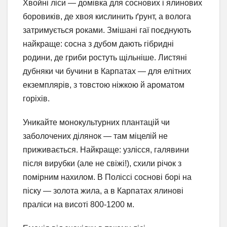
Хвойні ліси — домівка для соснових і ялинових
боровиків, де хвоя кислинить ґрунт, а волога
затримується роками. Змішані гаї поєднують
найкраще: сосна з дубом дають гібридні
родини, де гриби ростуть щільніше. Листяні
дубняки чи бучини в Карпатах — для елітних
екземплярів, з товстою ніжкою й ароматом
горіхів.
Уникайте монокультурних плантацій чи
заболочених ділянок — там міцелій не
приживається. Найкраще: узлісся, галявини
після вирубки (але не свіжі!), схили річок з
помірним нахилом. В Поліссі соснові борі на
піску — золота жила, а в Карпатах ялинові
праліси на висоті 800-1200 м.