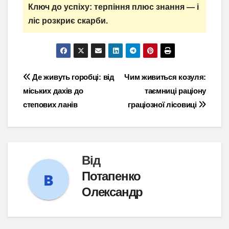
Ключ до успіху: терпіння плюс знання — і
ліс розкриє скарби.
Навігація
Де живуть горобці: від
Чим живиться козуля:
міських дахів до
таємниці раціону
записів
степових ланів
граціозної лісовиці
Від
Потапенко
Олександр