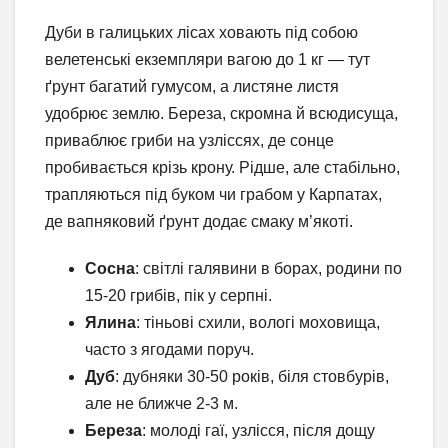
Дуби в галицьких лісах ховають під собою
велетенські екземпляри вагою до 1 кг — тут
ґрунт багатий гумусом, а листяне листя
удобрює землю. Береза, скромна й всюдисуща,
приваблює гриби на узліссях, де сонце
пробивається крізь крону. Рідше, але стабільно,
трапляються під буком чи грабом у Карпатах,
де вапняковий ґрунт додає смаку м’якоті.
Сосна
: світлі галявини в борах, родини по
15-20 грибів, пік у серпні.
Ялина
: тіньові схили, вологі моховища,
часто з ягодами поруч.
Дуб
: дубняки 30-50 років, біля стовбурів,
але не ближче 2-3 м.
Береза
: молоді гаї, узлісся, після дощу