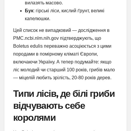
вилазять масово.
Бук
: гірські ліси, кислий ґрунт, великі
капелюшки.
Цей список не випадковий — дослідження в
PMC.ncbi.nlm.nih.gov підтверджують, що
Boletus edulis переважно асоціюється з цими
породами в помірному кліматі Європи,
включаючи Україну. А тепер подумайте: якщо
ліс молодий чи старший 100 років, грибів мало
— міцелій любить зрілість, 20-80 років дерев.
Типи лісів, де білі гриби
відчувають себе
королями