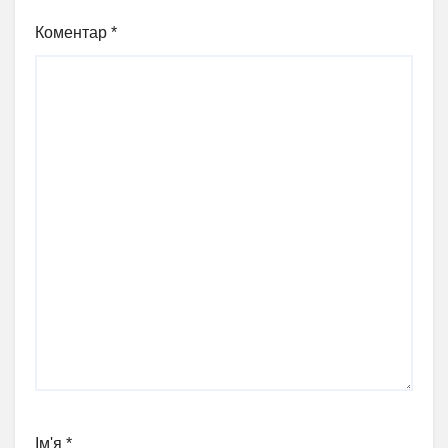
Коментар
*
Ім'я
*