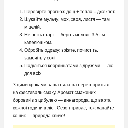
Перевірте прогноз: дощ + тепло = джекпот.
Шукайте мульчу: мох, хвоя, листя — там
міцелій.
Не рвіть старі — беріть молоді, 3-5 см
капелюшком.
Обробіть одразу: зріжте, почистіть,
замочіть у солі.
Поділіться координатами з друзями — ліс
для всіх!
З цими кроками ваша вилазка перетвориться
на фестиваль смаку. Аромат смажених
боровиків з цибулею — винагорода, що варта
кожної години в лісі. Сезон триває, тож хапайте
кошик — природа кличе!