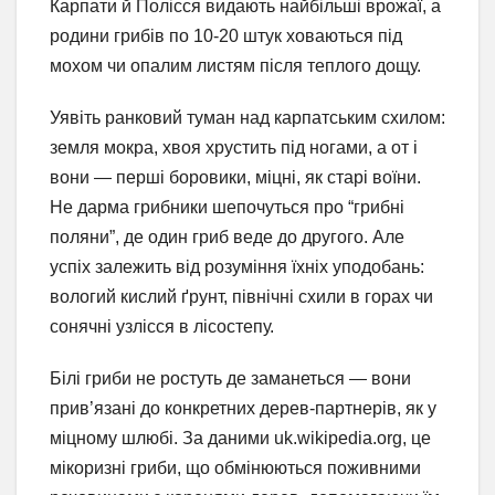
Карпати й Полісся видають найбільші врожаї, а
родини грибів по 10-20 штук ховаються під
мохом чи опалим листям після теплого дощу.
Уявіть ранковий туман над карпатським схилом:
земля мокра, хвоя хрустить під ногами, а от і
вони — перші боровики, міцні, як старі воїни.
Не дарма грибники шепочуться про “грибні
поляни”, де один гриб веде до другого. Але
успіх залежить від розуміння їхніх уподобань:
вологий кислий ґрунт, північні схили в горах чи
сонячні узлісся в лісостепу.
Білі гриби не ростуть де заманеться — вони
прив’язані до конкретних дерев-партнерів, як у
міцному шлюбі. За даними uk.wikipedia.org, це
мікоризні гриби, що обмінюються поживними