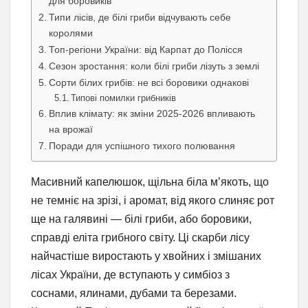
для боровиків
Типи лісів, де білі гриби відчувають себе
королями
Топ-регіони України: від Карпат до Полісся
Сезон зростання: коли білі гриби лізуть з землі
Сорти білих грибів: не всі боровики однакові
Типові помилки грибників
Вплив клімату: як зміни 2025-2026 впливають
на врожаї
Поради для успішного тихого полювання
Масивний капелюшок, щільна біла м’якоть, що
не темніє на зрізі, і аромат, від якого слиняє рот
ще на галявині — білі гриби, або боровики,
справді еліта грибного світу. Ці скарби лісу
найчастіше виростають у хвойних і змішаних
лісах України, де вступають у симбіоз з
соснами, ялинами, дубами та березами.