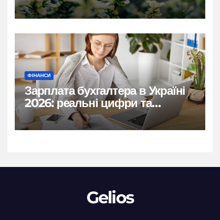
практичні рішення
ФІНАНСИ
Зарплата бухгалтера в Україні
2026: реальні цифри та
нюанси
Gelios