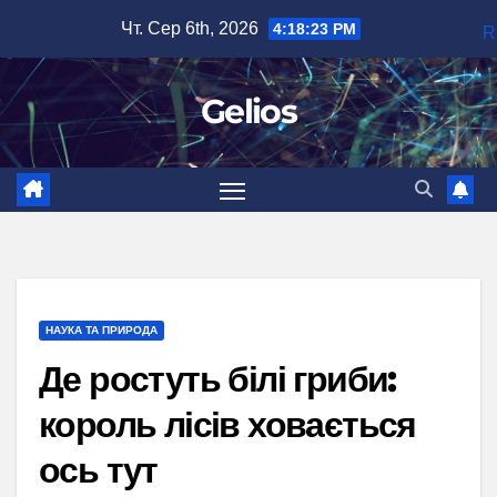
Перейти
Чт. Сер 6th, 2026
4:18:25 PM
R
до
вмісту
Gelios
НАУКА ТА ПРИРОДА
Де ростуть білі гриби:
король лісів ховається
ось тут