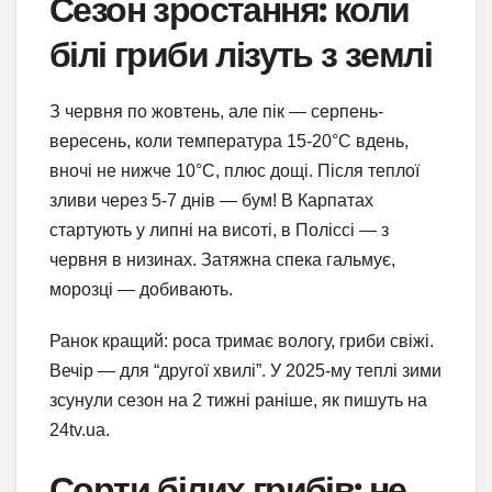
Сезон зростання: коли
білі гриби лізуть з землі
З червня по жовтень, але пік — серпень-
вересень, коли температура 15-20°C вдень,
вночі не нижче 10°C, плюс дощі. Після теплої
зливи через 5-7 днів — бум! В Карпатах
стартують у липні на висоті, в Поліссі — з
червня в низинах. Затяжна спека гальмує,
морозці — добивають.
Ранок кращий: роса тримає вологу, гриби свіжі.
Вечір — для “другої хвилі”. У 2025-му теплі зими
зсунули сезон на 2 тижні раніше, як пишуть на
24tv.ua.
Сорти білих грибів: не