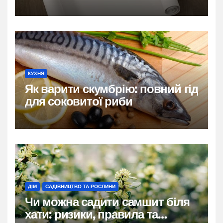
застосування
КУХНЯ
Як варити скумбрію: повний гід
для соковитої риби
ДІМ
САДІВНИЦТВО ТА РОСЛИНИ
Чи можна садити самшит біля
хати: ризики, правила та