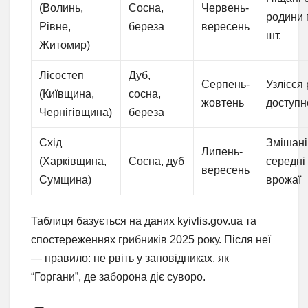
(Волинь,
Сосна,
Червень-
родини 
Рівне,
береза
вересень
шт.
Житомир)
Лісостеп
Дуб,
Серпень-
Узлісся 
(Київщина,
сосна,
жовтень
доступн
Чернігівщина)
береза
Схід
Змішані 
Липень-
(Харківщина,
Сосна, дуб
середні
вересень
Сумщина)
врожаї
Таблиця базується на даних kyivlis.gov.ua та
спостереженнях грибників 2025 року. Після неї
— правило: не рвіть у заповідниках, як
“Горгани”, де заборона діє суворо.