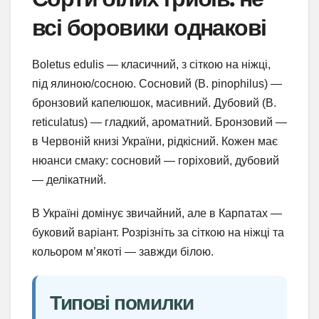
всі боровики однакові
Boletus edulis — класичний, з сіткою на ніжці,
під ялиною/сосною. Сосновий (B. pinophilus) —
бронзовий капелюшок, масивний. Дубовий (B.
reticulatus) — гладкий, ароматний. Бронзовий —
в Червоній книзі України, рідкісний. Кожен має
нюанси смаку: сосновий — горіховий, дубовий
— делікатний.
В Україні домінує звичайний, але в Карпатах —
буковий варіант. Розрізніть за сіткою на ніжці та
кольором м’якоті — завжди білою.
Типові помилки