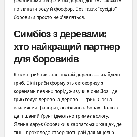
речовинами з коренями дерев, допомагаючи їм
поглинати воду й фосфор. Без таких “сусідів”
боровики просто не з’являться.
Симбіоз з деревами:
хто найкращий партнер
для боровиків
Кожен грибник знає: шукай дерево — знайдеш
гриб. Білі гриби формують ектокоризу з
коренями певних порід, живучи в симбіозі, де
гриб годує дерево, а дерево — гриб. Сосна —
класичний фаворит, особливо в борах Полісся,
де піщаний ґрунт ідеально тримає вологу.
Ялина дарує боровики в карпатських хащах, де
тінь і прохолода створюють рай для міцелію.