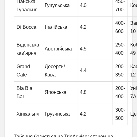
Панська
450-
Гуцульська
4.0
Ко
Гуральня
700
400-
За
Di Bocca
Італійська
4.2
600
10
Віденська
250-
Ко
Австрійська
4.5
кав’ярня
400
49
Grand
Десерти/
200-
Ка
4.4
Cafe
Кава
350
12
Bla Bla
200-
Ун
Японська
4.8
Bar
400
7А
300-
Хінкальня
Грузинська
4.2
Це
500
Таблиця базується на TripAdvisor станом на