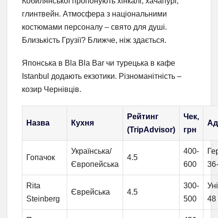
Кобилянської пропонують хінкалі, хачапурі,
глинтвейн. Атмосфера з національними
костюмами персоналу – свято для душі.
Близькість Грузії? Ближче, ніж здається.
Японська в Bla Bla Bar чи турецька в кафе
Istanbul додають екзотики. Різноманітність –
козир Чернівців.
Рейтинг
Чек,
Назва
Кухня
Ад
(TripAdvisor)
грн
Українська/
400-
Ге
Гопачок
4.5
Європейська
600
36
Rita
300-
Ун
Єврейська
4.5
Steinberg
500
48