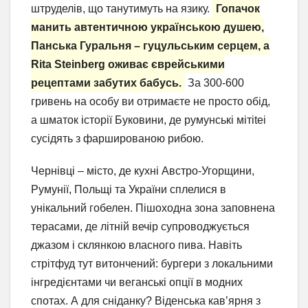
штруделів, що танутимуть на язику.
Гопачок
манить автентичною українською душею,
Панська Гуральня – гуцульським серцем, а
Rita Steinberg оживає єврейськими
рецептами забутих бабусь.
За 300-600
гривень на особу ви отримаєте не просто обід,
а шматок історії Буковини, де румунські мітitei
сусідять з фаршированою рибою.
Чернівці – місто, де кухні Австро-Угорщини,
Румунії, Польщі та України сплелися в
унікальний гобелен. Пішоходна зона заповнена
терасами, де літній вечір супроводжується
джазом і склянкою власного пива. Навіть
стрітфуд тут витончений: бургери з локальними
інгредієнтами чи веганські опції в модних
спотах. А для сніданку? Віденська кав’ярня з