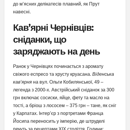
до м’ясних делікатесів плавний, як Прут
навесні.
Кав’ярні Чернівців:
сніданки, що
заряджають на день
Ранок у Чернівцях починається з аромату
свіжого еспресо та хрусту круасана.
Віденська
кав’ярня
на вул. Ольги Кобилянської, 49 –
легенда з 2000-х. Австрійський сніданок за 300
грн включає сосиски, яйце, фету та масло на
тості, а бріош з лососем – 375 грн – тане, як сніг
у Карпатах. Інтер’єр з портретами Франца
Йосипа переносить у імперію, де штруделі
печуть за рецептами XIX століття. Години: