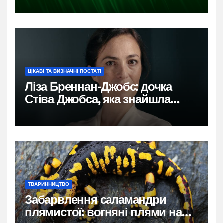
ЦІКАВІ ТА ВИЗНАЧНІ ПОСТАТІ
Ліза Бреннан-Джобс: дочка
Стіва Джобса, яка знайшла
власний голос
ТВАРИННИЦТВО
Забарвлення саламандри
плямистої: вогняні плями на