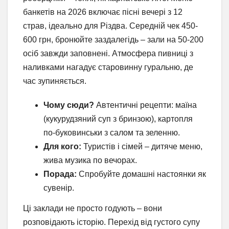
банкетів на 2026 включає пісні вечері з 12
страв, ідеально для Різдва. Середній чек 450-
600 грн, бронюйте заздалегідь – зали на 50-200
осіб завжди заповнені. Атмосфера пивниці з
наливками нагадує старовинну гуральню, де
час зупиняється.
Чому сюди?
Автентичні рецепти: маїна
(кукурудзяний суп з бринзою), картопля
по-буковинськи з салом та зеленню.
Для кого:
Туристів і сімей – дитяче меню,
жива музика по вечорах.
Порада:
Спробуйте домашні настоянки як
сувенір.
Ці заклади не просто годують – вони
розповідають історію. Перехід від густого супу