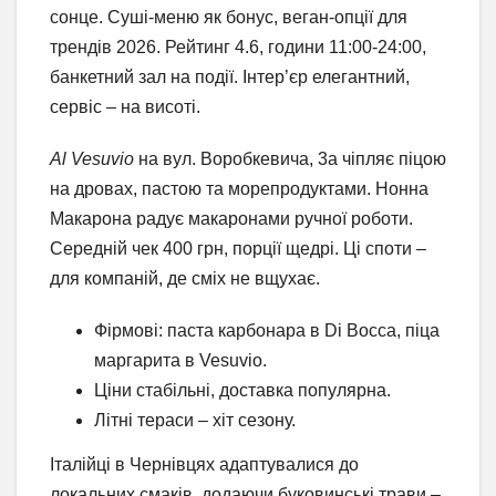
сонце. Суші-меню як бонус, веган-опції для
трендів 2026. Рейтинг 4.6, години 11:00-24:00,
банкетний зал на події. Інтер’єр елегантний,
сервіс – на висоті.
Al Vesuvio
на вул. Воробкевича, 3а чіпляє піцою
на дровах, пастою та морепродуктами. Нонна
Макарона радує макаронами ручної роботи.
Середній чек 400 грн, порції щедрі. Ці споти –
для компаній, де сміх не вщухає.
Фірмові: паста карбонара в Di Bocca, піца
маргарита в Vesuvio.
Ціни стабільні, доставка популярна.
Літні тераси – хіт сезону.
Італійці в Чернівцях адаптувалися до
локальних смаків, додаючи буковинські трави –