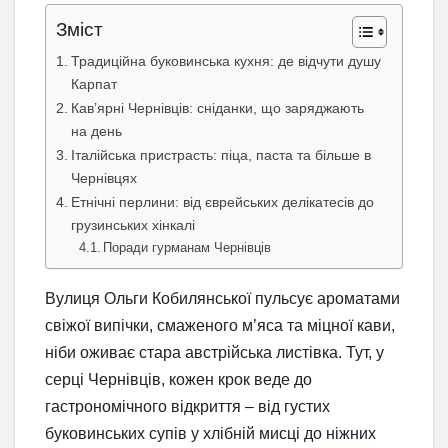
Зміст
Традиційна буковинська кухня: де відчути душу
Карпат
Кав’ярні Чернівців: сніданки, що заряджають
на день
Італійська пристрасть: піца, паста та більше в
Чернівцях
Етнічні перлини: від єврейських делікатесів до
грузинських хінкалі
Поради гурманам Чернівців
Вулиця Ольги Кобилянської пульсує ароматами
свіжої випічки, смаженого м’яса та міцної кави,
ніби оживає стара австрійська листівка. Тут, у
серці Чернівців, кожен крок веде до
гастрономічного відкриття – від густих
буковинських супів у хлібній мисці до ніжних