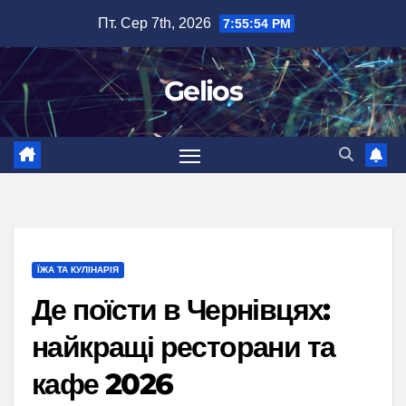
Перейти
Пт. Сер 7th, 2026
7:55:56 PM
до
вмісту
Gelios
ЇЖА ТА КУЛІНАРІЯ
Де поїсти в Чернівцях:
найкращі ресторани та
кафе 2026