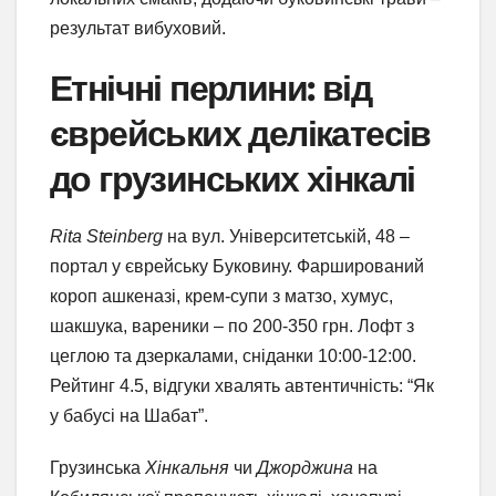
результат вибуховий.
Етнічні перлини: від
єврейських делікатесів
до грузинських хінкалі
Rita Steinberg
на вул. Університетській, 48 –
портал у єврейську Буковину. Фарширований
короп ашкеназі, крем-супи з матзо, хумус,
шакшука, вареники – по 200-350 грн. Лофт з
цеглою та дзеркалами, сніданки 10:00-12:00.
Рейтинг 4.5, відгуки хвалять автентичність: “Як
у бабусі на Шабат”.
Грузинська
Хінкальня
чи
Джорджина
на