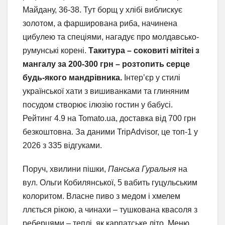
Майдану, 36-38. Тут борщ у хлібі виблискує
золотом, а фарширована риба, начинена
цибулею та спеціями, нагадує про молдавсько-
румунські корені.
Такитура – соковиті мітitei з
мангалу за 200-300 грн – розтопить серце
будь-якого мандрівника.
Інтер’єр у стилі
української хати з вишиванками та глиняним
посудом створює ілюзію гостин у бабусі.
Рейтинг 4.9 на Tomato.ua, доставка від 700 грн
безкоштовна. За даними TripAdvisor, це топ-1 у
2026 з 335 відгуками.
Поруч, хвилини пішки,
Панська Гуральня
на
вул. Ольги Кобилянської, 5 вабить гуцульським
колоритом. Власне пиво з медом і хмелем
ллється рікою, а чинахи – тушкована квасоля з
реберцями – теплі, як карпатське літо. Меню