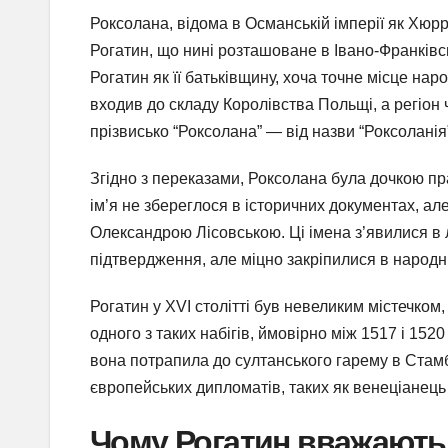
Роксолана, відома в Османській імперії як Хюр
Рогатин, що нині розташоване в Івано-Франківсь
Рогатин як її батьківщину, хоча точне місце на
входив до складу Королівства Польщі, а регіон
прізвисько “Роксолана” — від назви “Роксоланія”
Згідно з переказами, Роксолана була дочкою пр
ім’я не збереглося в історичних документах, але
Олександрою Лісовською. Ці імена з’явилися в л
підтвердження, але міцно закріпилися в народні
Рогатин у XVI столітті був невеликим містечком,
одного з таких набігів, ймовірно між 1517 і 152
вона потрапила до султанського гарему в Стамб
європейських дипломатів, таких як венеціанець П
Чому Рогатин вважають