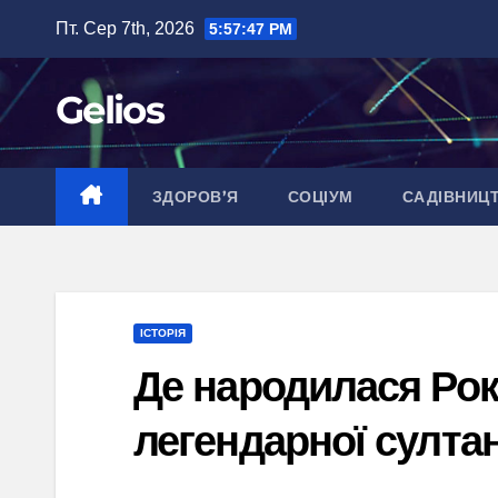
Перейти
Пт. Сер 7th, 2026
5:57:48 PM
до
вмісту
Gelios
ЗДОРОВ’Я
СОЦІУМ
САДІВНИЦ
ІСТОРІЯ
Де народилася Рок
легендарної султа