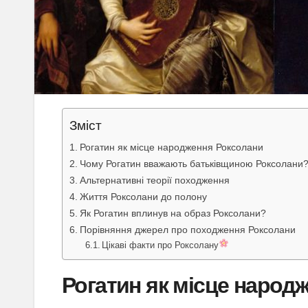
Зміст
Рогатин як місце народження Роксолани
Чому Рогатин вважають батьківщиною Роксолани
Альтернативні теорії походження
Життя Роксолани до полону
Як Рогатин вплинув на образ Роксолани?
Порівняння джерел про походження Роксолани
Цікаві факти про Роксолану
Рогатин як місце народ