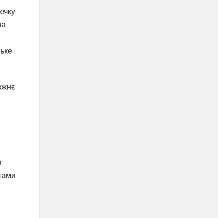
ечку
на
ське
вжнє
о
ітами