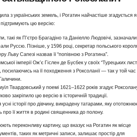
ила з українських земель, і Рогатин найчастіше згадується я
і підтримують цю версію:
ли, такі як П’єтро Брагадіно та Даніелло Людовічі, зазначали
али Руссю. Пізніше, у 1596 році, секретар польського корол
у Льву Сапезі назвав її “попівною з Рогатина”.
ської імперії Ож’є Гіслен де Бусбек у своїх “Турецьких лист
посилаючись на її походження з Роксоланії — так у той час
 Галичини.
муїл Твардовський у поемі 1621–1622 років згадує Роксолан
ково закріпило цю версію в історичній традиції.
я усні історії про дівчину, викрадену татарами, яку ототожнюю
 про її життя в родині священника до полону.
юють переконливу картину, що вказує на Рогатин як місце
ентів, таких як метричні записи, залишає простір для