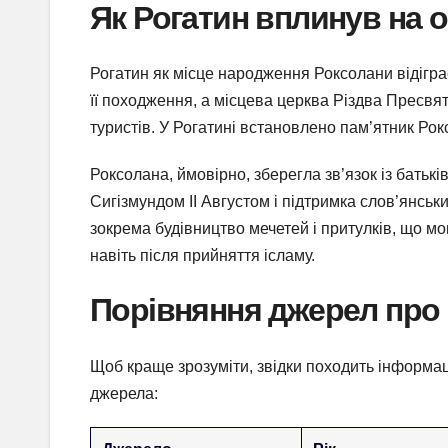
Як Рогатин вплинув на 
Рогатин як місце народження Роксолани відіграє
її походження, а місцева церква Різдва Пресвят
туристів. У Рогатині встановлено пам’ятник Рокс
Роксолана, ймовірно, зберегла зв’язок із батьк
Сигізмундом II Августом і підтримка слов’янськ
зокрема будівництво мечетей і притулків, що мо
навіть після прийняття ісламу.
Порівняння джерел про
Щоб краще зрозуміти, звідки походить інформа
джерела: