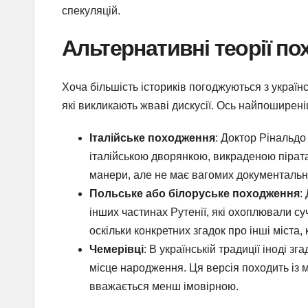
спекуляцій.
Альтернативні теорії п
Хоча більшість істориків погоджуються з украї
які викликають жваві дискусії. Ось найпоширеніш
Італійське походження
: Доктор Рінальд
італійською дворянкою, викраденою піратам
манери, але не має вагомих документальни
Польське або білоруське походження
:
інших частинах Рутенії, які охоплювали су
оскільки конкретних згадок про інші міста,
Чемерівці
: В українській традиції іноді 
місце народження. Ця версія походить із м
вважається менш імовірною.