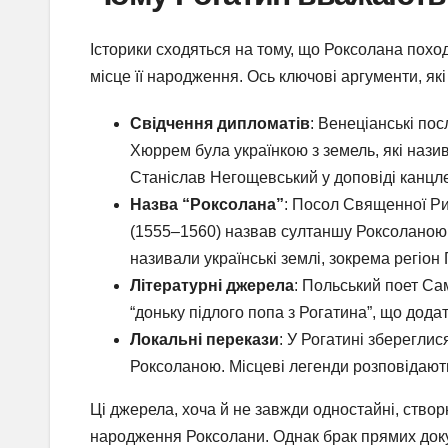
Історики сходяться на тому, що Роксолана поход
місце її народження. Ось ключові аргументи, як
Свідчення дипломатів
: Венеціанські пос
Хюррем була українкою з земель, які назив
Станіслав Негощевський у доповіді канцлер
Назва “Роксолана”
: Посол Священної Рим
(1555–1560) назвав султаншу Роксоланою, 
називали українські землі, зокрема регіон
Літературні джерела
: Польський поет Са
“доньку підлого попа з Рогатина”, що додат
Локальні перекази
: У Рогатині збереглис
Роксоланою. Місцеві легенди розповідають
Ці джерела, хоча й не завжди одностайні, створ
народження Роксолани. Однак брак прямих докум