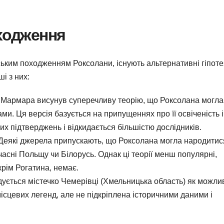
оходження
нським походженням Роксолани, існують альтернативні гіпоте
і з них:
о Мармара висунув суперечливу теорію, що Роксолана могла
и. Ця версія базується на припущеннях про її освіченість і
х підтверджень і відкидається більшістю дослідників.
 Деякі джерела припускають, що Роксолана могла народитис
часні Польщу чи Білорусь. Однак ці теорії менш популярні,
 крім Рогатина, немає.
згадується містечко Чемерівці (Хмельницька область) як можли
ісцевих легенд, але не підкріплена історичними даними і