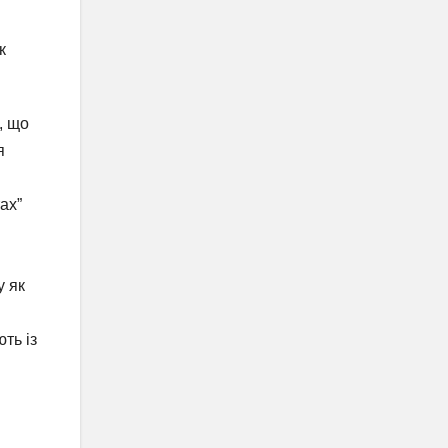
к
, що
я
ах”
у як
ть із