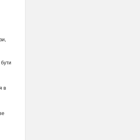
зи,
 бути
я в
ве