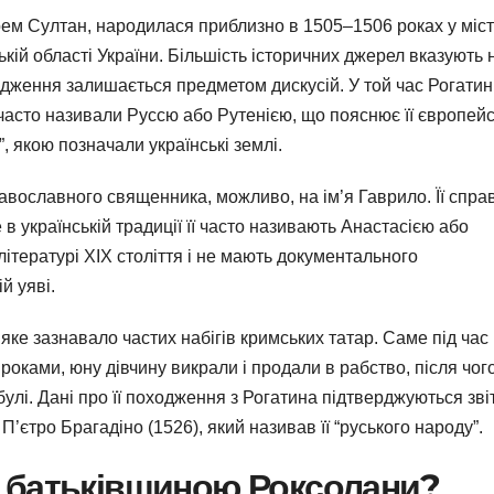
рем Султан, народилася приблизно в 1505–1506 роках у міст
кій області України. Більшість історичних джерел вказують 
родження залишається предметом дискусій. У той час Рогатин
 часто називали Руссю або Рутенією, що пояснює її європей
, якою позначали українські землі.
авославного священника, можливо, на ім’я Гаврило. Її спра
 в українській традиції її часто називають Анастасією або
ітературі XIX століття і не мають документального
й уяві.
 яке зазнавало частих набігів кримських татар. Саме під час
0 роками, юну дівчину викрали і продали в рабство, після чог
улі. Дані про її походження з Рогатина підтверджуються зв
’єтро Брагадіно (1526), який називав її “руського народу”.
 батьківщиною Роксолани?