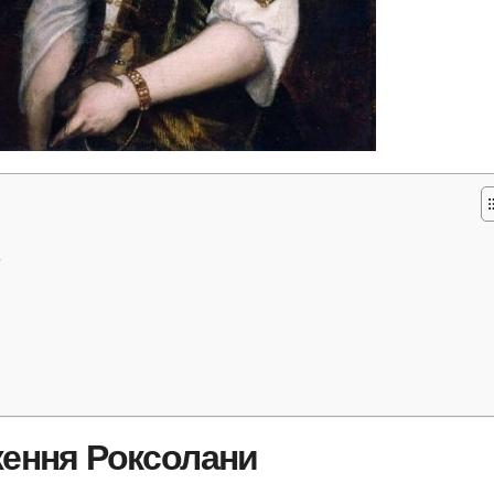
?
ження Роксолани