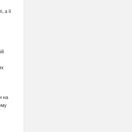
 а її
ій
их
і
и на
ему