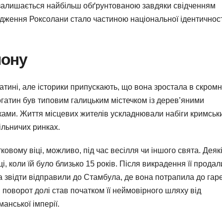
н залишається найбільш обґрунтованою завдяки свідченням
ходження Роксолани стало частиною національної ідентичності,
лону
тині, але історики припускають, що вона зростала в скромн
гатин був типовим галицьким містечком із дерев’яними
ами. Життя місцевих жителів ускладнювали набіги кримськ
ільничих ринках.
ковому віці, можливо, під час весілля чи іншого свята. Деяк
, коли їй було близько 15 років. Після викрадення її продал
 а звідти відправили до Стамбула, де вона потрапила до гар
оворот долі став початком її неймовірного шляху від
анської імперії.