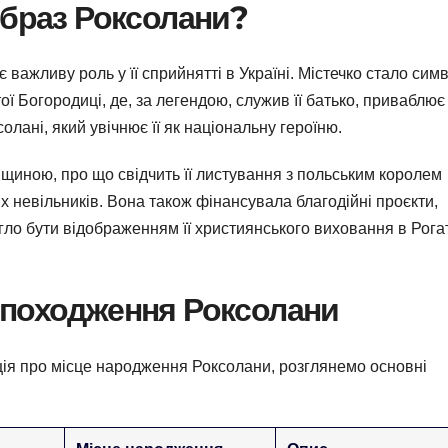
образ Роксолани?
 важливу роль у її сприйнятті в Україні. Містечко стало си
ої Богородиці, де, за легендою, служив її батько, приваблює
олані, який увічнює її як національну героїню.
івщиною, про що свідчить її листування з польським королем
их невільників. Вона також фінансувала благодійні проєкти,
гло бути відображенням її християнського виховання в Рогат
 походження Роксолани
ція про місце народження Роксолани, розглянемо основні