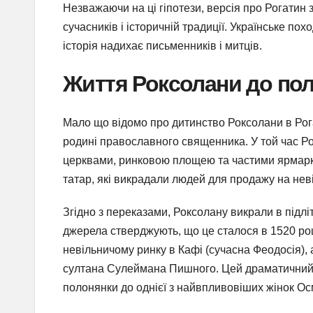
Незважаючи на ці гіпотези, версія про Рогати
сучасників і історичній традиції. Українське по
історія надихає письменників і митців.
Життя Роксолани до по
Мало що відомо про дитинство Роксолани в Рога
родині православного священника. У той час Ро
церквами, ринковою площею та частими ярмарк
татар, які викрадали людей для продажу на нев
Згідно з переказами, Роксолану викрали в підліт
джерела стверджують, що це сталося в 1520 році
невільничому ринку в Кафі (сучасна Феодосія),
султана Сулеймана Пишного. Цей драматичний п
полонянки до однієї з найвпливовіших жінок Осм