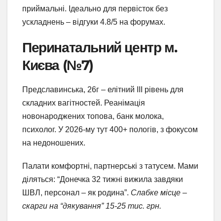
приймальні. Ідеально для первісток без
ускладнень – відгуки 4.8/5 на форумах.
Перинатальний центр м.
Києва (№7)
Предславинська, 26г – елітний III рівень для
складних вагітностей. Реанімація
новонароджених топова, банк молока,
психолог. У 2026-му тут 400+ пологів, з фокусом
на недоношених.
Палати комфортні, партнерські з татусем. Мами
діляться: “Донечка 32 тижні вижила завдяки
ШВЛ, персонал – як родина”.
Слабке місце –
скарги на “дякування” 15-25 тис. грн.