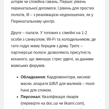
шторм чи спокійна гавань. Перше: рівень
перинатальної допомоги. I рівень для простих
пологів, III – з реанімацією недоношених, як у
Перинатальному центрі.
Друге – палати. У топових є сімейні на 1-2
особи з санвузлом, Wi-Fi та холодильником, де
тато годує маму борщем з дому. Третє –
партнерські пологи: дозволяють присутність
коханого, що зменшує стрес удвічі, за даними
мамських форумів.
Обладнання:
Кардіомонітори, кисневі
маски, апарати ШВЛ для малюків – must-
have для спокою.
Персонал:
Кваліфікація лікарів
(перевірте на doc.ua чи likarni.com),