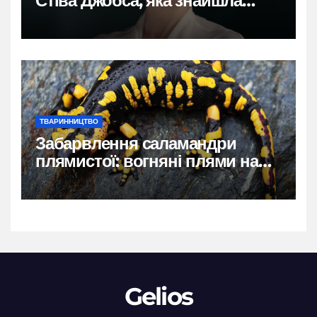
Стіва Джобса, яка знайшла
власний голос
ТВАРИННИЦТВО
Забарвлення саламандри
плямистої: вогняні плями на
чорному тлі
Gelios