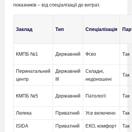
показників – від спеціалізації до витрат.
Заклад
Тип
Спеціалізація
Пар
КМПБ №1
Державний
Фізіо
Так
Перинатальний
Державний
Складні,
Так
центр
III
недоношені
КМПБ №5
Державний
Патології
Так
Лелека
Приватний
Усе включено
Так
ISIDA
Приватний
ЕКО, комфорт
Так