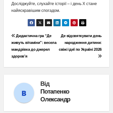
Досліджуйте, слухайте історії – і день X стане
найяскравішим спогадом.
Навігація
Дидактична гра “Де
Де відсвяткувати день
живуть вітаміни”: весела
народження дитини:
записів
мандрівка до джерел
свіжі ідеї по Україні 2026
здоров’я
Від
Потапенко
Олександр