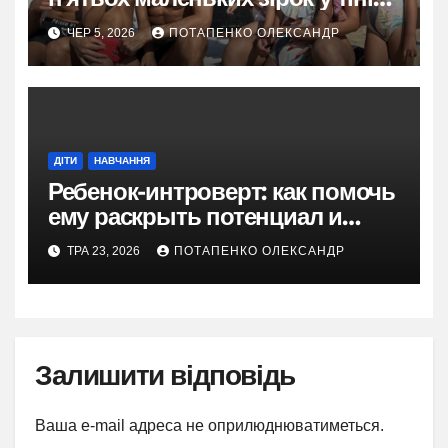
легенди
ЧЕР 5, 2026
ПОТАПЕНКО ОЛЕКСАНДР
ДІТИ
НАВЧАННЯ
Ребенок-интроверт: как помочь
ему раскрыть потенциал и
найти друзей
ТРА 23, 2026
ПОТАПЕНКО ОЛЕКСАНДР
Залишити відповідь
Ваша e-mail адреса не оприлюднюватиметься.