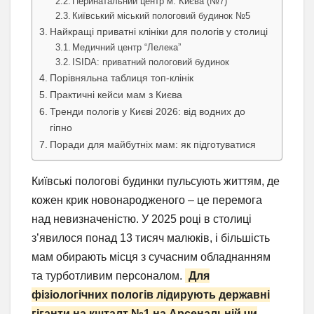
Перинатальний центр м. Києва (№7)
Київський міський пологовий будинок №5
Найкращі приватні клініки для пологів у столиці
Медичний центр “Лелека”
ISIDA: приватний пологовий будинок
Порівняльна таблиця топ-клінік
Практичні кейси мам з Києва
Тренди пологів у Києві 2026: від водних до
гіпно
Поради для майбутніх мам: як підготуватися
Київські пологові будинки пульсують життям, де
кожен крик новонародженого – це перемога
над невизначеністю. У 2025 році в столиці
з’явилося понад 13 тисяч малюків, і більшість
мам обирають місця з сучасним обладнанням
та турботливим персоналом.
Для
фізіологічних пологів лідирують державні
гіганти на кшталт №1 на Арсенальній чи