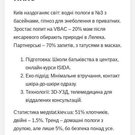
Київ наздоганяє світ: водні пологи в №3 з
басейнами, гіпноз для знеболення в приватних.
Зростає попит на VBAC – 20% мам після
кесаревого обирають природні в Лелека.
Партнерські – 70% запитів, з татусями в масках.
Підготовка: Школи батьківства в центрах,
онлайн-курси ISIDA.
Еко-підхід: Мінімальне втручання, контакт
шкіра-до-шкіри одразу.
Технології: 3D-УЗД, телемедицина для
віддалених консультацій.
Статистика медstat.kiev.ua: 51% хлопчиків,
двійні – 1,5%. Тренд – домашні пологи з
доулою, але лише 5%, бо безпека понад усе.