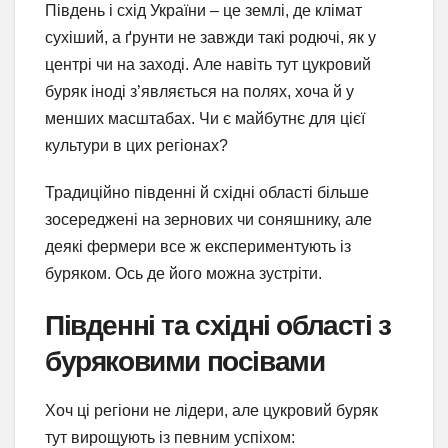
Південь і схід України – це землі, де клімат
сухіший, а ґрунти не завжди такі родючі, як у
центрі чи на заході. Але навіть тут цукровий
буряк іноді з’являється на полях, хоча й у
менших масштабах. Чи є майбутнє для цієї
культури в цих регіонах?
Традиційно південні й східні області більше
зосереджені на зернових чи соняшнику, але
деякі фермери все ж експериментують із
буряком. Ось де його можна зустріти.
Південні та східні області з
буряковими посівами
Хоч ці регіони не лідери, але цукровий буряк
тут вирощують із певним успіхом: