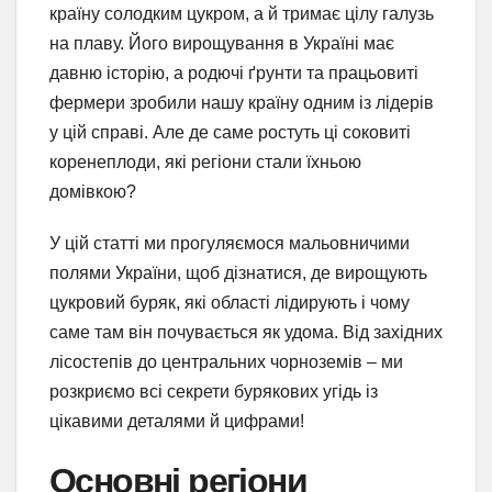
країну солодким цукром, а й тримає цілу галузь
на плаву. Його вирощування в Україні має
давню історію, а родючі ґрунти та працьовиті
фермери зробили нашу країну одним із лідерів
у цій справі. Але де саме ростуть ці соковиті
коренеплоди, які регіони стали їхньою
домівкою?
У цій статті ми прогуляємося мальовничими
полями України, щоб дізнатися, де вирощують
цукровий буряк, які області лідирують і чому
саме там він почувається як удома. Від західних
лісостепів до центральних чорноземів – ми
розкриємо всі секрети бурякових угідь із
цікавими деталями й цифрами!
Основні регіони