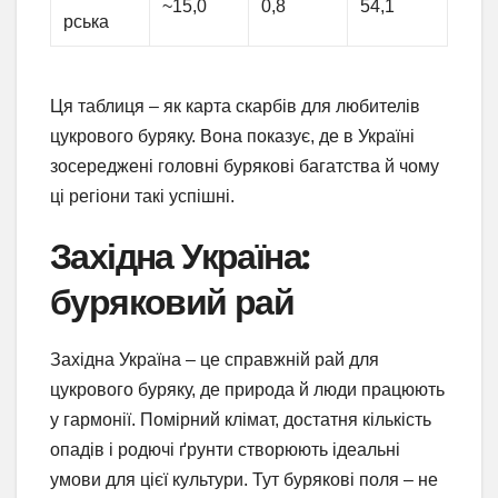
~15,0
0,8
54,1
рська
Ця таблиця – як карта скарбів для любителів
цукрового буряку. Вона показує, де в Україні
зосереджені головні бурякові багатства й чому
ці регіони такі успішні.
Західна Україна:
буряковий рай
Західна Україна – це справжній рай для
цукрового буряку, де природа й люди працюють
у гармонії. Помірний клімат, достатня кількість
опадів і родючі ґрунти створюють ідеальні
умови для цієї культури. Тут бурякові поля – не