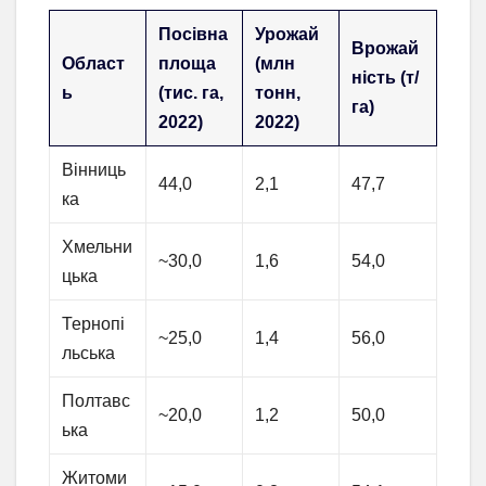
Посівна
Урожай
Врожай
Област
площа
(млн
ність (т/
ь
(тис. га,
тонн,
га)
2022)
2022)
Вінниць
44,0
2,1
47,7
ка
Хмельни
~30,0
1,6
54,0
цька
Тернопі
~25,0
1,4
56,0
льська
Полтавс
~20,0
1,2
50,0
ька
Житоми