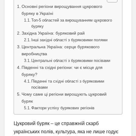
Основні регіони вирощування цукрового
буряку в Україні
Топ-5 областей за вирощуванням цукрового
буряку
Західна Україна: буряковий рай
Інші західні області з буряковими полями
Центральна Україна: серце бурякового
виробництва
Центральні області з буряковими посівами
Південні та східні регіони: чи є місце для
буряку?
Південні та східні області з буряковими
посівами
Чому саме ці регіони вирощують цукровий
буряк
Фактори успіху бурякових регіонів
Цукровий буряк – це справжній скарб
українських полів, культура, яка не лише годує