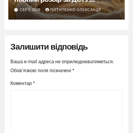
3768:2019
СЕР 5, 2026
ПОТАПЕНКО ОЛЕКСАНДР
Залишити відповідь
Ваша e-mail адреса не оприлюднюватиметься.
Обов’язкові поля позначені
*
Коментар
*