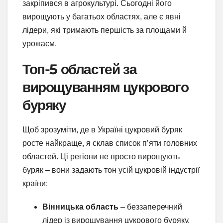
закріпився в агрокультурі. Сьогодні його
вирощують у багатьох областях, але є явні
лідери, які тримають першість за площами й
урожаєм.
Топ-5 областей за
вирощуванням цукрового
буряку
Щоб зрозуміти, де в Україні цукровий буряк
росте найкраще, я склав список п’яти головних
областей. Ці регіони не просто вирощують
буряк – вони задають тон усій цукровій індустрії
країни:
Вінницька область
– беззаперечний
лідер із вирощування цукрового буряку.