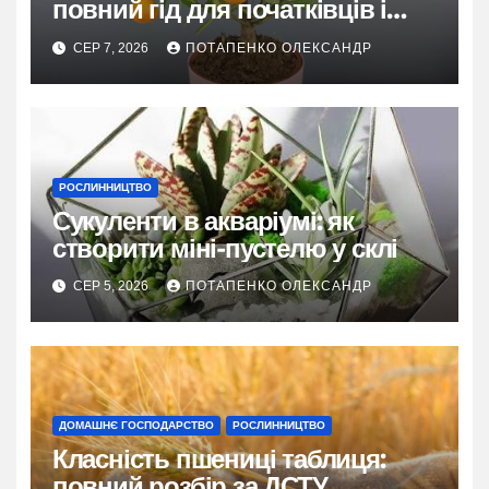
повний гід для початківців і
досвідчених
СЕР 7, 2026
ПОТАПЕНКО ОЛЕКСАНДР
РОСЛИННИЦТВО
Сукуленти в акваріумі: як
створити міні-пустелю у склі
СЕР 5, 2026
ПОТАПЕНКО ОЛЕКСАНДР
ДОМАШНЄ ГОСПОДАРСТВО
РОСЛИННИЦТВО
Класність пшениці таблиця:
повний розбір за ДСТУ