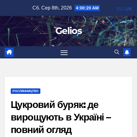
Перейти
Сб. Сер 8th, 2026
4:00:21 AM
RU
UK
до
вмісту
Gelios
РОСЛИННИЦТВО
Цукровий буряк: де
вирощують в Україні –
повний огляд