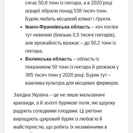
сягає 50,8 тонн із гектара, а в 2020 році
аграрії зібрали понад 538 тисяч тонн.
Буряк любить місцевий клімат і ґрунти.
Івано-Франківська область
– хоч посіви
тут невеликі (близько 0,5 тисячі гектарів),
але врожайність вражає – до 50,2 тонн із
гектара.
Волинська область
– область із
показником 50 тонн із гектара й урожаєм у
385 тисяч тонн у 2020 році. Буряк тут –
важлива культура для місцевих фермерів.
Західна Україна – це не лише мальовничі
краєвиди, а й золоті бурякові поля, які щороку
радують солодкими плодами. Ці регіони
вирощують цукровий буряк із любов’ю й
майстерністю, що робить їх незамінними в