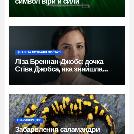
символ віри й сили
ЦІКАВІ ТА ВИЗНАЧНІ ПОСТАТІ
Ліза Бреннан-Джобс: дочка
Стіва Джобса, яка знайшла
власний голос
ТВАРИННИЦТВО
Забарвлення саламандри