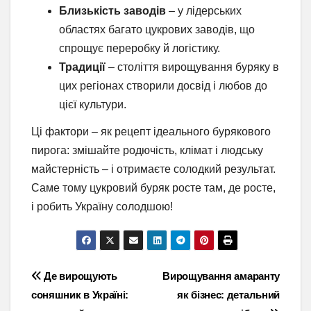
Близькість заводів
– у лідерських
областях багато цукрових заводів, що
спрощує переробку й логістику.
Традиції
– століття вирощування буряку в
цих регіонах створили досвід і любов до
цієї культури.
Ці фактори – як рецепт ідеального бурякового
пирога: змішайте родючість, клімат і людську
майстерність – і отримаєте солодкий результат.
Саме тому цукровий буряк росте там, де росте,
і робить Україну солодшою!
Навігація
Де вирощують
Вирощування амаранту
соняшник в Україні:
як бізнес: детальний
записів