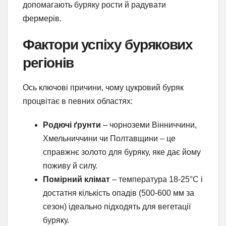
допомагають буряку рости й радувати
фермерів.
Фактори успіху бурякових
регіонів
Ось ключові причини, чому цукровий буряк
процвітає в певних областях:
Родючі ґрунти
– чорноземи Вінниччини,
Хмельниччини чи Полтавщини – це
справжнє золото для буряку, яке дає йому
поживу й силу.
Помірний клімат
– температура 18-25°C і
достатня кількість опадів (500-600 мм за
сезон) ідеально підходять для вегетації
буряку.