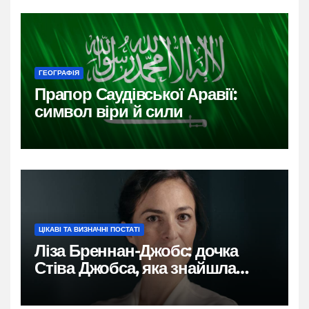
ГЕОГРАФІЯ
Прапор Саудівської Аравії:
символ віри й сили
ЦІКАВІ ТА ВИЗНАЧНІ ПОСТАТІ
Ліза Бреннан-Джобс: дочка
Стіва Джобса, яка знайшла
власний голос