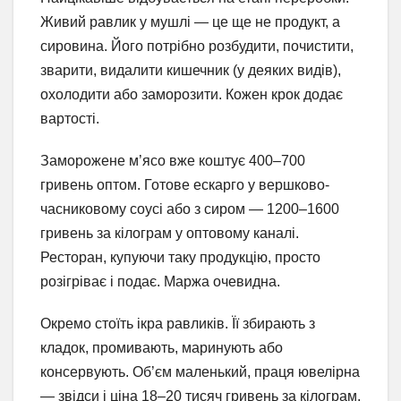
Живий равлик у мушлі — це ще не продукт, а
сировина. Його потрібно розбудити, почистити,
зварити, видалити кишечник (у деяких видів),
охолодити або заморозити. Кожен крок додає
вартості.
Заморожене м’ясо вже коштує 400–700
гривень оптом. Готове ескарго у вершково-
часниковому соусі або з сиром — 1200–1600
гривень за кілограм у оптовому каналі.
Ресторан, купуючи таку продукцію, просто
розігріває і подає. Маржа очевидна.
Окремо стоїть ікра равликів. Її збирають з
кладок, промивають, маринують або
консервують. Об’єм маленький, праця ювелірна
— звідси і ціна 18–20 тисяч гривень за кілограм.