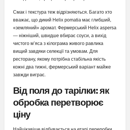
Смак і текстура теж відрізняються. Багато хто
вважає, що дикий Helix pomatia має глибший,
«земляний» аромат. Фермерський Helix aspersa
— ніжніший, швидше вбирає соуси, а вихід
чистого м’яса з кілограма живого равлика
вищий завдяки селекції та умовам. Для
ресторану, якому потрібна стабільна якість
кожні два тижні, фермерський варіант майже
завжди виграє.
Від поля до тарілки: як
обробка перетворює
ціну
Найцікавіше відбувається на етапі переробки.