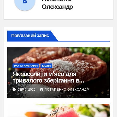
Олександр
Пов’язаний запис
ЇЖА ТА КУЛІНАРІЯ
КУХНЯ
Як засолити м’ясо для
тривалого зберігання в
домашніх умовах
СЕР 7, 2026
ПОТАПЕНКО ОЛЕКСАНДР