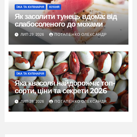
ЇЖА ТА КУЛІНАРІЯ
КУХНЯ
Як засолити тунець вдома: від
слабосоленого до мохами
ЛИП 29, 2026
ПОТАПЕНКО ОЛЕКСАНДР
ЇЖА ТА КУЛІНАРІЯ
Яка квасоля найдорожча: топ-
сорти, ціни та секрети 2026
ЛИП 28, 2026
ПОТАПЕНКО ОЛЕКСАНДР