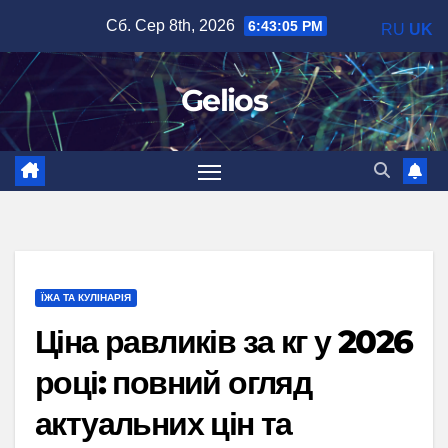
Перейти
Сб. Сер 8th, 2026
6:43:06 PM
RU
UK
до
вмісту
Gelios
ЇЖА ТА КУЛІНАРІЯ
Ціна равликів за кг у 2026
році: повний огляд
актуальних цін та