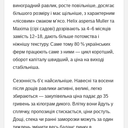
виноградний равлик, росте повільніше, досягає
більшого розміру і має щільніше, з характерним
«лісовим» смаком м’ясо. Helix aspersa Muller та
Maxima (сірі садові) дозрівають за 4–6 місяців
замість 12–18, дають більше потомства і
ніжнішу текстуру. Саме тому 80 % українських
ферм працюють саме з ними — цикл коротший,
оборот капіталу швидший, а ціна на виході
стабільніша.
Сезонність б’є найсильніше. Навесні та восени
після дощів равлики активні, великі, легко
збираються — закупівельна ціна падає до 35
гривень за кілограм дикого. Влітку вони йдуть у
сплячку, пропозиція стискається, ціни ростуть.
Дощі, спека чи ранні заморозки можуть за один
тиждень змінити весь баланс ринку в