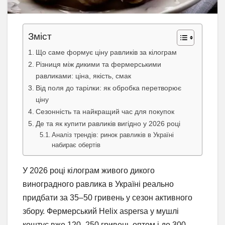
Зміст
Що саме формує ціну равликів за кілограм
Різниця між дикими та фермерськими
равликами: ціна, якість, смак
Від поля до тарілки: як обробка перетворює
ціну
Сезонність та найкращий час для покупок
Де та як купити равликів вигідно у 2026 році
Аналіз трендів: ринок равликів в Україні
набирає обертів
У 2026 році кілограм живого дикого
виноградного равлика в Україні реально
придбати за 35–50 гривень у сезон активного
збору. Фермерський Helix aspersa у мушлі
коштує вже 120–250 гривень оптом і до 300–