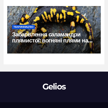
ТВАРИННИЦТВО
Забарвлення саламандри
плямистої: вогняні плями на
чорному тлі
Gelios