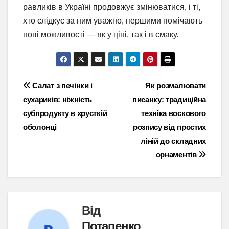
равликів в Україні продовжує змінюватися, і ті,
хто слідкує за ним уважно, першими помічають
нові можливості — як у ціні, так і в смаку.
Навігація
Салат з печінки і
Як розмалювати
сухариків: ніжність
писанку: традиційна
записів
субпродукту в хрусткій
техніка воскового
оболонці
розпису від простих
ліній до складних
орнаментів
Від
Потапенко