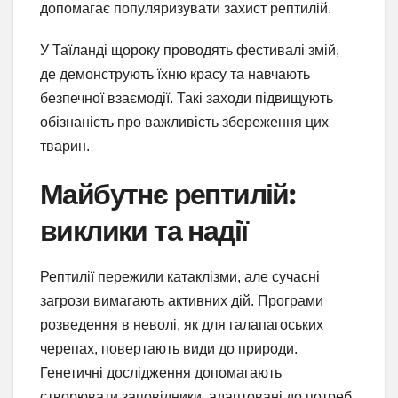
допомагає популяризувати захист рептилій.
У Таїланді щороку проводять фестивалі змій,
де демонструють їхню красу та навчають
безпечної взаємодії. Такі заходи підвищують
обізнаність про важливість збереження цих
тварин.
Майбутнє рептилій:
виклики та надії
Рептилії пережили катаклізми, але сучасні
загрози вимагають активних дій. Програми
розведення в неволі, як для галапагоських
черепах, повертають види до природи.
Генетичні дослідження допомагають
створювати заповідники, адаптовані до потреб