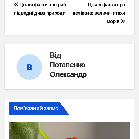
Навігація
Цікаві факти про риб:
Цікаві факти про
підводні дива природи
пелікана: величні птахи
записів
морів
Від
Потапенко
Олександр
Пов’язаний запис