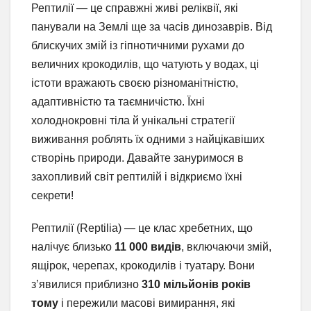
Рептилії — це справжні живі реліквії, які
панували на Землі ще за часів динозаврів. Від
блискучих змій із гіпнотичними рухами до
величних крокодилів, що чатують у водах, ці
істоти вражають своєю різноманітністю,
адаптивністю та таємничістю. Їхні
холоднокровні тіла й унікальні стратегії
виживання роблять їх одними з найцікавіших
створінь природи. Давайте зануримося в
захопливий світ рептилій і відкриємо їхні
секрети!
Рептилії (Reptilia) — це клас хребетних, що
налічує близько
11 000 видів
, включаючи змій,
ящірок, черепах, крокодилів і туатару. Вони
з’явилися приблизно
310 мільйонів років
тому
і пережили масові вимирання, які