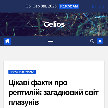
Перейти
Сб. Сер 8th, 2026
8:16:53 AM
RU
UK
до
вмісту
Gelios
НАУКА ТА ПРИРОДА
Цікаві факти про
рептилій: загадковий світ
плазунів