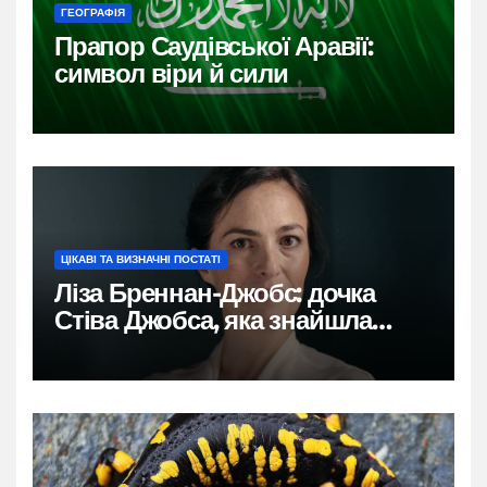
ГЕОГРАФІЯ
Прапор Саудівської Аравії:
символ віри й сили
ЦІКАВІ ТА ВИЗНАЧНІ ПОСТАТІ
Ліза Бреннан-Джобс: дочка
Стіва Джобса, яка знайшла
власний голос