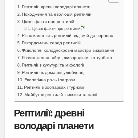
Рептилії: древні володарі планети
Походження та еволюція рептилій
Цікаві факти про рептилій
Цікаві факти про рептилій
Різноманітність рептилій: від змій до черепах
Рекордсмени серед рептилій
Фізіологія: холоднокровні майстри виживання
Розмноження: яйця, живородіння та турбота
Рептилії в культурі та міфології
Рептилії як домашні улюбленці
Екологічна роль і загрози
Рептилії в зоопарках і туризмі
Майбутнє рептилій: виклики та надії
Рептилії: древні
володарі планети