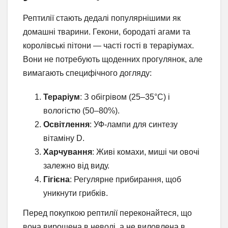
Рептилії стають дедалі популярнішими як
домашні тварини. Гекони, бородаті агами та
королівські пітони — часті гості в тераріумах.
Вони не потребують щоденних прогулянок, але
вимагають специфічного догляду:
Тераріум
: З обігрівом (25–35°C) і
вологістю (50–80%).
Освітлення
: УФ-лампи для синтезу
вітаміну D.
Харчування
: Живі комахи, миші чи овочі
залежно від виду.
Гігієна
: Регулярне прибирання, щоб
уникнути грибків.
Перед покупкою рептилії переконайтеся, що
вона вирощена в неволі, а не виловлена в