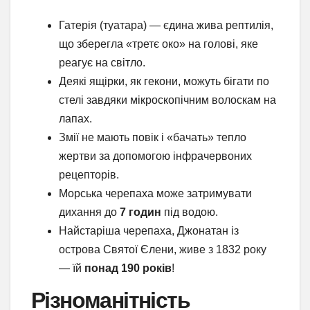
Гатерія (туатара) — єдина жива рептилія,
що зберегла «третє око» на голові, яке
реагує на світло.
Деякі ящірки, як гекони, можуть бігати по
стелі завдяки мікроскопічним волоскам на
лапах.
Змії не мають повік і «бачать» тепло
жертви за допомогою інфрачервоних
рецепторів.
Морська черепаха може затримувати
дихання до
7 годин
під водою.
Найстаріша черепаха, Джонатан із
острова Святої Єлени, живе з 1832 року
— їй
понад 190 років
!
Різноманітність