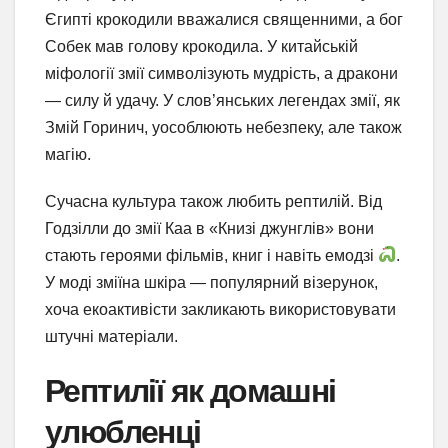
Єгипті крокодили вважалися священними, а бог
Собек мав голову крокодила. У китайській
міфології змії символізують мудрість, а дракони
— силу й удачу. У слов’янських легендах змії, як
Змій Горинич, уособлюють небезпеку, але також
магію.
Сучасна культура також любить рептилій. Від
Годзілли до змії Каа в «Книзі джунглів» вони
стають героями фільмів, книг і навіть емодзі
.
У моді зміїна шкіра — популярний візерунок,
хоча екоактивісти закликають використовувати
штучні матеріали.
Рептилії як домашні
улюбленці