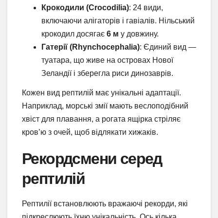
Крокодили (Crocodilia)
: 24 види,
включаючи алігаторів і гавіалів. Нільський
крокодил досягає
6 м
у довжину.
Гатерії (Rhynchocephalia)
: Єдиний вид —
туатара, що живе на островах Нової
Зеландії і зберегла риси динозаврів.
Кожен вид рептилій має унікальні адаптації.
Наприклад, морські змії мають веслоподібний
хвіст для плавання, а рогата ящірка стріляє
кров’ю з очей, щоб відлякати хижаків.
Рекордсмени серед
рептилій
Рептилії встановлюють вражаючі рекорди, які
підкреслюють їхню унікальність. Ось кілька