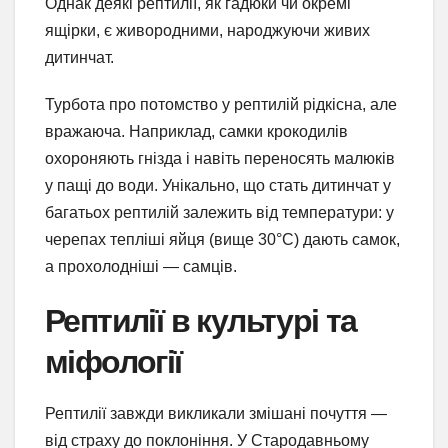
Однак деякі рептилії, як гадюки чи окремі
ящірки, є живородними, народжуючи живих
дитинчат.
Турбота про потомство у рептилій рідкісна, але
вражаюча. Наприклад, самки крокодилів
охороняють гнізда і навіть переносять малюків
у пащі до води. Унікально, що стать дитинчат у
багатьох рептилій залежить від температури: у
черепах тепліші яйця (вище 30°C) дають самок,
а прохолодніші — самців.
Рептилії в культурі та
міфології
Рептилії завжди викликали змішані почуття —
від страху до поклоніння. У Стародавньому