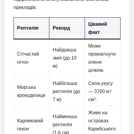
прикладів:
Цікавий
Рептилія
Рекорд
факт
Може
Найдовша
Сітчастий
проковтнути
змія (до 10
пітон
оленя
м)
цілком.
Найбільша
Сила укусу
Морська
рептилія (до
— 3700 кг/
крокодилиця
7 м)
см².
Живе на
Найменша
Карликовий
островах
рептилія
гекон
Карибського
(1,6 см)