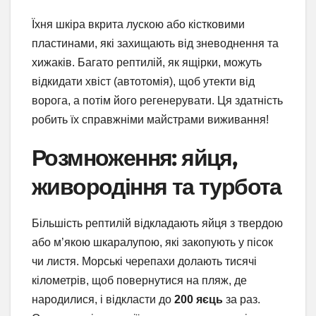
Їхня шкіра вкрита лускою або кістковими
пластинами, які захищають від зневоднення та
хижаків. Багато рептилій, як ящірки, можуть
відкидати хвіст (автотомія), щоб утекти від
ворога, а потім його регенерувати. Ця здатність
робить їх справжніми майстрами виживання!
Розмноження: яйця,
живородіння та турбота
Більшість рептилій відкладають яйця з твердою
або м’якою шкаралупою, які закопують у пісок
чи листя. Морські черепахи долають тисячі
кілометрів, щоб повернутися на пляж, де
народилися, і відкласти до
200 яєць
за раз.