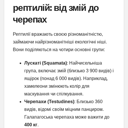
рептилій: від змій до
черепах
Рептилії вражають своєю різноманітністю,
займаючи найрізноманітніші екологічні ніші.
Вони поділяються на чотири основні групи:
Лускаті (Squamata)
: Найчисельніша
група, включає змій (близько 3 900 видів) і
ящірок (понад 6 000 видів). Наприклад,
хамелеони змінюють колір для
маскування чи спілкування.
Черепахи (Testudines)
: Близько 360
видів, відомі своїм міцним панциром.
Галапагоська черепаха може важити до
400 кг
.