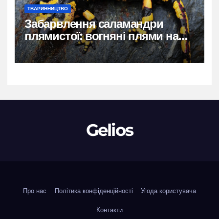
ТВАРИННИЦТВО
Забарвлення саламандри
плямистої: вогняні плями на
чорному тлі
Gelios
Про нас
Політика конфіденційності
Угода користувача
Контакти