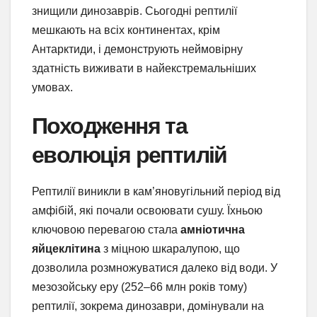
знищили динозаврів. Сьогодні рептилії
мешкають на всіх континентах, крім
Антарктиди, і демонструють неймовірну
здатність виживати в найекстремальніших
умовах.
Походження та
еволюція рептилій
Рептилії виникли в кам’яновугільний період від
амфібій, які почали освоювати сушу. Їхньою
ключовою перевагою стала
амніотична
яйцеклітина
з міцною шкаралупою, що
дозволила розмножуватися далеко від води. У
мезозойську еру (252–66 млн років тому)
рептилії, зокрема динозаври, домінували на