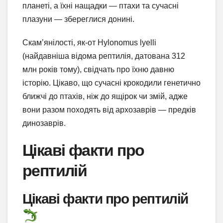
планеті, а їхні нащадки — птахи та сучасні
плазуни — збереглися донині.
Скам’янілості, як-от Hylonomus lyelli
(найдавніша відома рептилія, датована 312
млн років тому), свідчать про їхню давню
історію. Цікаво, що сучасні крокодили генетично
ближчі до птахів, ніж до ящірок чи змій, адже
вони разом походять від архозаврів — предків
динозаврів.
Цікаві факти про
рептилій
Цікаві факти про рептилій