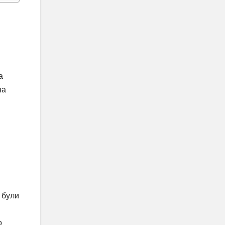
а
на
 були
о