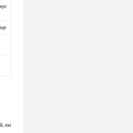
мує
рце
, які