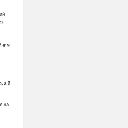
тий
ез
ійним
, а й
я на