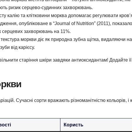
ють ризик серцево-судинних захворювань.
ту калію та клітковини морква допомагає регулювати кров’
ження, опубліковане в “Journal of Nutrition” (2011), показал
 серцевих захворювань на 11%.
текстура моркви діє як природна зубна щітка, видаляючи нал
би від карієсу.
льнити старіння шкіри завдяки антиоксидантам! Додайте її
оркви
іацій. Сучасні сорти вражають різноманітністю кольорів, і 
вості
Користь