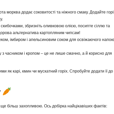
та морква додає соковитості та ніжного смаку. Додайте горі
у.
скибочками, збризніть оливковою олією, посипте сіллю та
Здорова альтернатива картопляним чипсам!
ком, імбиром і апельсиновим соком для освіжаючого напою
 з часником і кропом – це не лише смачно, а й корисно для
и як карі, кмин чи мускатний горіх. Спробуйте додати її до 
у
ї ще більш захопливою. Ось добірка найцікавіших фактів: