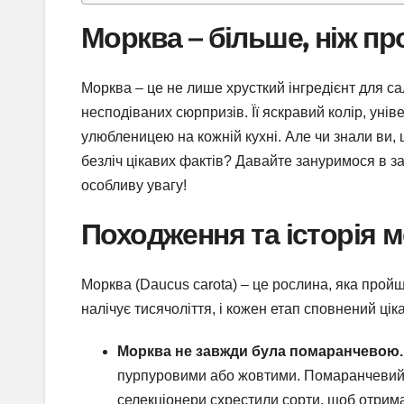
Морква – більше, ніж пр
Морква – це не лише хрусткий інгредієнт для са
несподіваних сюрпризів. Її яскравий колір, уніве
улюбленицею на кожній кухні. Але чи знали ви,
безліч цікавих фактів? Давайте зануримося в з
особливу увагу!
Походження та історія 
Морква (Daucus carota) – це рослина, яка пройшл
налічує тисячоліття, і кожен етап сповнений цік
Морква не завжди була помаранчевою.
пурпуровими або жовтими. Помаранчевий ко
селекціонери схрестили сорти, щоб отрима