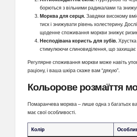
борються з вільними радикалами та знижу
Морква для серця.
Завдяки високому вміс
тиск і знижувати рівень холестерину. Дослід
щоденне споживання моркви знижує ризик
Несподівана користь для зубів.
Хрустка 
стимулюючи слиновиділення, що захищає зу
Регулярне споживання моркви може навіть упові
раціону, і ваша шкіра скаже вам “дякую”.
Кольорове розмаїття м
Помаранчева морква – лише одна з багатьох вар
має свої особливості.
Колір
Особли