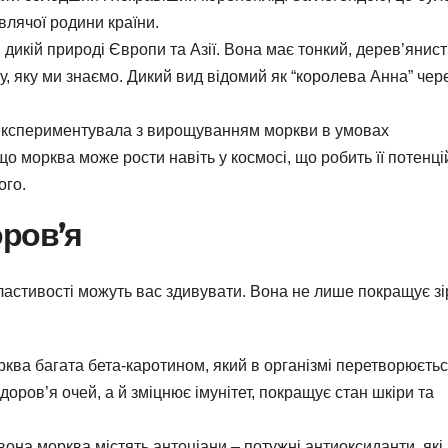
влячої родини країни.
 дикій природі Європи та Азії. Вона має тонкий, дерев’янис
ву, яку ми знаємо. Дикий вид відомий як “королева Анна” чер
експериментувала з вирощуванням моркви в умовах
 що морква може рости навіть у космосі, що робить її потенц
ого.
оров’я
ластивості можуть вас здивувати. Вона не лише покращує зір
ква багата бета-каротином, який в організмі перетворюєтьс
доров’я очей, а й зміцнює імунітет, покращує стан шкіри та
она морква містять антоціани – потужні антиоксиданти, які