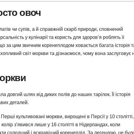
осто овоч
латів чи супів, а й справжній скарб природи, сповнений
рсальність у кулінарії та користь для здоров’я роблять її
 що за цим звичним коренеплодом ховається багата історія т
ахопливий світ моркви та дізнаємося, чому вона заслуговує 
моркви
а довгий шлях від диких полів до наших тарілок. Її історія
авих деталей.
Перші культивовані моркви, вирощені в Персії у 10 столітті,
лір з’явився лише у 16 столітті в Нідерландах, коли
ти солодший і яскравіший коренеплід. За легендою, це бул