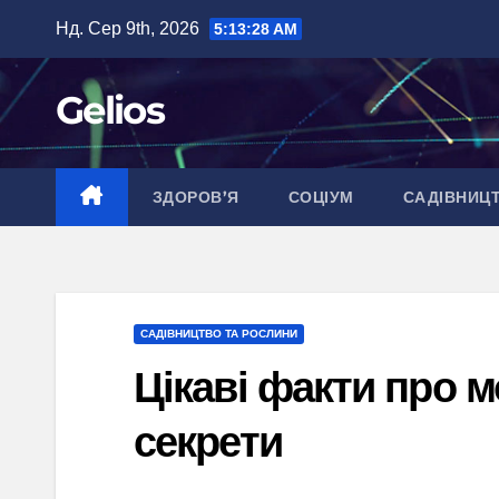
Перейти
Нд. Сер 9th, 2026
5:13:29 AM
до
вмісту
Gelios
ЗДОРОВ’Я
СОЦІУМ
САДІВНИЦ
САДІВНИЦТВО ТА РОСЛИНИ
Цікаві факти про м
секрети