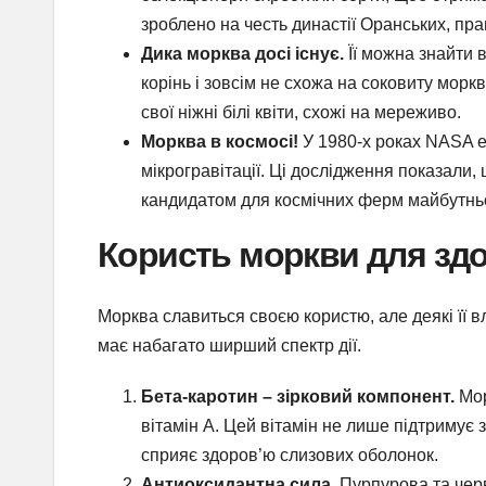
зроблено на честь династії Оранських, пра
Дика морква досі існує.
Її можна знайти в
корінь і зовсім не схожа на соковиту морк
свої ніжні білі квіти, схожі на мереживо.
Морква в космосі!
У 1980-х роках NASA 
мікрогравітації. Ці дослідження показали,
кандидатом для космічних ферм майбутнь
Користь моркви для зд
Морква славиться своєю користю, але деякі її в
має набагато ширший спектр дії.
Бета-каротин – зірковий компонент.
Мор
вітамін А. Цей вітамін не лише підтримує з
сприяє здоров’ю слизових оболонок.
Антиоксидантна сила.
Пурпурова та черв