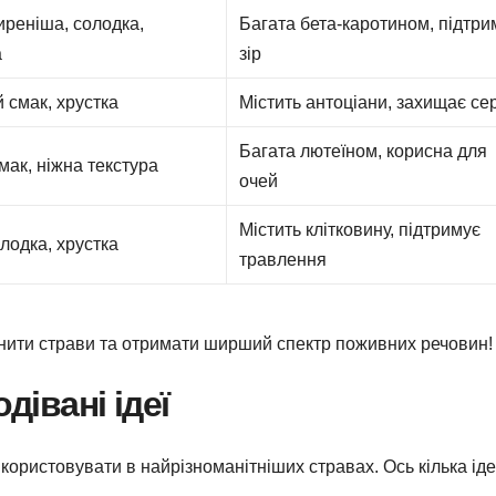
реніша, солодка,
Багата бета-каротином, підтри
а
зір
 смак, хрустка
Містить антоціани, захищає се
Багата лютеїном, корисна для
мак, ніжна текстура
очей
Містить клітковину, підтримує
лодка, хрустка
травлення
нити страви та отримати ширший спектр поживних речовин!
дівані ідеї
користовувати в найрізноманітніших стравах. Ось кілька ідей