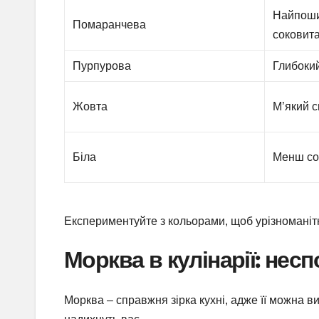
Найпоши
Помаранчева
соковит
Пурпурова
Глибокий
Жовта
М’який с
Біла
Менш со
Експериментуйте з кольорами, щоб урізноманіт
Морква в кулінарії: неспо
Морква – справжня зірка кухні, адже її можна ви