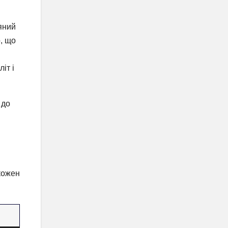
яний
о, що
іт і
 до
кожен