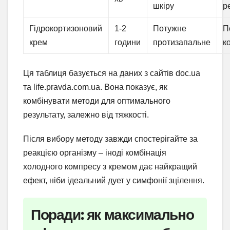
шкіру
р
Гідрокортизоновий
1-2
Потужне
П
крем
години
протизапальне
к
Ця таблиця базується на даних з сайтів doc.ua
та life.pravda.com.ua. Вона показує, як
комбінувати методи для оптимального
результату, залежно від тяжкості.
Після вибору методу завжди спостерігайте за
реакцією організму – іноді комбінація
холодного компресу з кремом дає найкращий
ефект, ніби ідеальний дует у симфонії зцілення.
Поради: як максимально