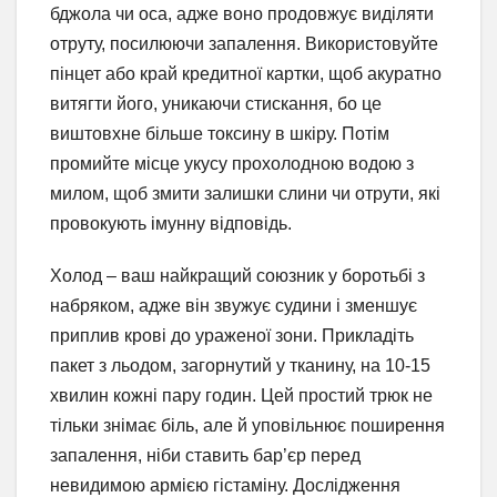
бджола чи оса, адже воно продовжує виділяти
отруту, посилюючи запалення. Використовуйте
пінцет або край кредитної картки, щоб акуратно
витягти його, уникаючи стискання, бо це
виштовхне більше токсину в шкіру. Потім
промийте місце укусу прохолодною водою з
милом, щоб змити залишки слини чи отрути, які
провокують імунну відповідь.
Холод – ваш найкращий союзник у боротьбі з
набряком, адже він звужує судини і зменшує
приплив крові до ураженої зони. Прикладіть
пакет з льодом, загорнутий у тканину, на 10-15
хвилин кожні пару годин. Цей простий трюк не
тільки знімає біль, але й уповільнює поширення
запалення, ніби ставить бар’єр перед
невидимою армією гістаміну. Дослідження