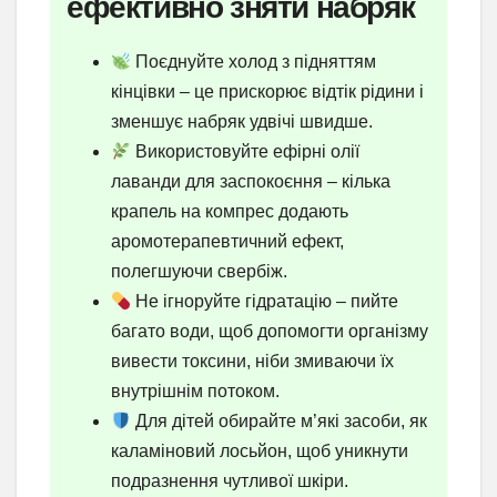
ефективно зняти набряк
Поєднуйте холод з підняттям
кінцівки – це прискорює відтік рідини і
зменшує набряк удвічі швидше.
Використовуйте ефірні олії
лаванди для заспокоєння – кілька
крапель на компрес додають
аромотерапевтичний ефект,
полегшуючи свербіж.
Не ігноруйте гідратацію – пийте
багато води, щоб допомогти організму
вивести токсини, ніби змиваючи їх
внутрішнім потоком.
Для дітей обирайте м’які засоби, як
каламіновий лосьйон, щоб уникнути
подразнення чутливої шкіри.