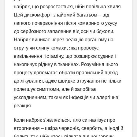
набряк, що розростається, ніби повільна хвиля.
Цей дискомфорт знайомий багатьом – від
легкого почервоніння після комариного укусу
до серйозного запалення від оси чи бджоли.
Набряк виникає через реакцію організму на
отруту чи слину комахи, яка провокує
вивільнення гістаміну, що розширює судини і
накопичує рідину в тканинах. Розуміння цього
процесу допомагає обрати правильний підхід
до лікування, адже швидке втручання не тільки
полегшує симптоми, але й запобігає
ускладненням, таким як інфекція чи алергічна
реакція.
Коли набряк з’являється, тіло сигналізує про
вторгнення – шкіра червоніє, свербить, а іноді й
болить так, ніби хтось підклав під неї гарячу