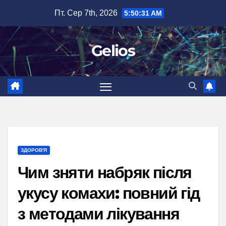
Перейти
Пт. Сер 7th, 2026
5:50:33 AM
до
вмісту
Gelios
ЗДОРОВ'Я
Чим зняти набряк після
укусу комахи: повний гід
з методами лікування