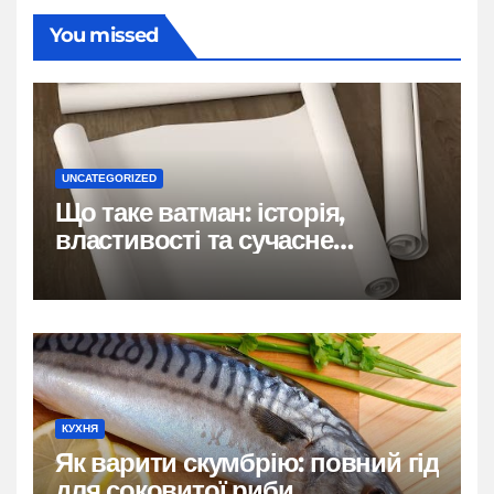
You missed
UNCATEGORIZED
Що таке ватман: історія,
властивості та сучасне
застосування
КУХНЯ
Як варити скумбрію: повний гід
для соковитої риби