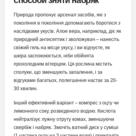
Природа пропонує арсенал засобів, які з
покоління в покоління допомагають боротися з
наслідками укусів. Алое вера, наприклад, діє як
природний антисептик і зволожувач – нанесіть
свіжий гель на місце укусу, і ви відчуєте, як
шкіра заспокоюється, ніби обійнята
прохолодним вітерцем. Ця рослина містить
сполуки, що зменшують запалення, і за
відгуками багатьох, полегшення настає за 20-
30 хвилин.
Інший ефективний варіант – компрес з оцту чи
лимонного соку, розведеного водою. Кислота
нейтралізує лужну отруту комах, зменшуючи
свербіж і набряк. Змочіть ватний диск у суміші
(1 частина оцту на 3 частини води) і прикладіть