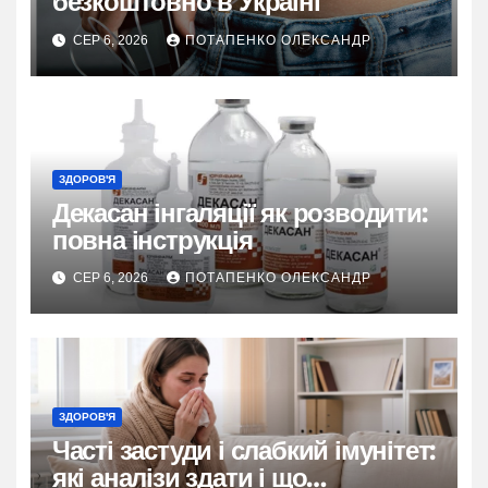
безкоштовно в Україні
СЕР 6, 2026
ПОТАПЕНКО ОЛЕКСАНДР
ЗДОРОВ'Я
Декасан інгаляції як розводити:
повна інструкція
СЕР 6, 2026
ПОТАПЕНКО ОЛЕКСАНДР
ЗДОРОВ'Я
Часті застуди і слабкий імунітет:
які аналізи здати і що