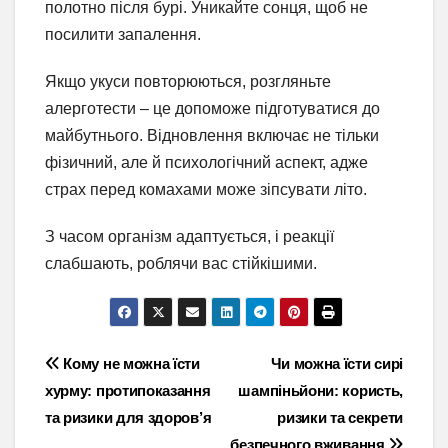
полотно після бурі. Уникайте сонця, щоб не
посилити запалення.
Якщо укуси повторюються, розгляньте
алерготести – це допоможе підготуватися до
майбутнього. Відновлення включає не тільки
фізичний, але й психологічний аспект, адже
страх перед комахами може зіпсувати літо.
З часом організм адаптується, і реакції
слабшають, роблячи вас стійкішими.
Навігація
Кому не можна їсти
Чи можна їсти сирі
хурму: протипоказання
шампіньйони: користь,
записів
та ризики для здоров’я
ризики та секрети
безпечного вживання