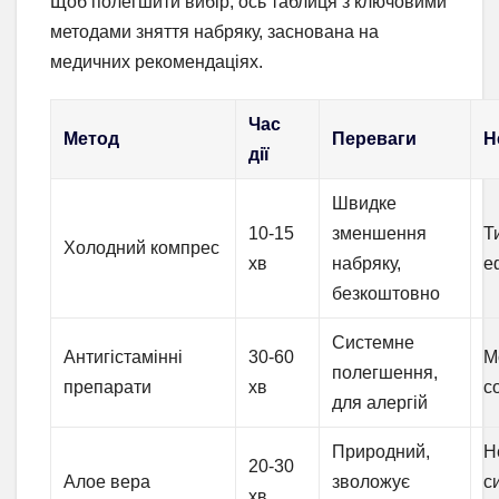
Щоб полегшити вибір, ось таблиця з ключовими
методами зняття набряку, заснована на
медичних рекомендаціях.
Час
Метод
Переваги
Н
дії
Швидке
10-15
зменшення
Т
Холодний компрес
хв
набряку,
е
безкоштовно
Системне
Антигістамінні
30-60
М
полегшення,
препарати
хв
с
для алергій
Природний,
Н
20-30
Алое вера
зволожує
с
хв