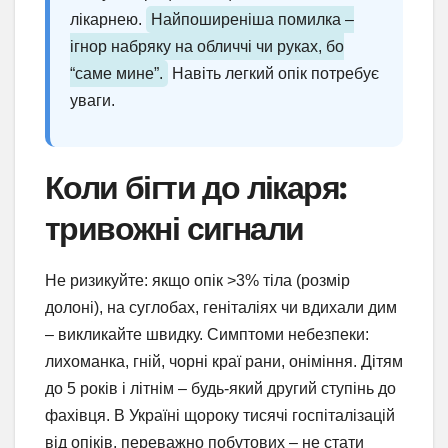
лікарнею.
Найпоширеніша помилка –
ігнор набряку на обличчі чи руках, бо
“саме мине”.
Навіть легкий опік потребує
уваги.
Коли бігти до лікаря:
тривожні сигнали
Не ризикуйте: якщо опік >3% тіла (розмір
долоні), на суглобах, геніталіях чи вдихали дим
– викликайте швидку. Симптоми небезпеки:
лихоманка, гній, чорні краї рани, оніміння. Дітям
до 5 років і літнім – будь-який другий ступінь до
фахівця. В Україні щороку тисячі госпіталізацій
від опіків, переважно побутових – не стати