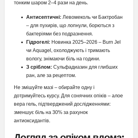
тонким шаром 2–4 рази на день.
Антисептичні:
Левомеколь чи Бактробан
– для пухирів, що лопнули, борються з
бактеріями без подразнення.
Гідрогелі:
Новинка 2025–2026 – Burn Jel
чи Aquagel, охолоджують і тримають
вологу, знімаючи біль на години.
З сріблом:
Сульфадиазин для глибших
ран, але за рецептом.
Не змішуйте мазі – обирайте одну і
дотримуйтесь курсу. Для сонячних опіків – алое
вера гель, підтверджений дослідженнями:
зменшує біль на 30% за рахунок
антиоксидантів.
Догляд за опіком вдома: