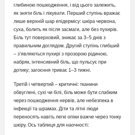
глибиною пошкодження, і від цього залежить,
як зняти біль і лікувати. Перший ступінь вражає
лише верхній шар епідермісу: шкіра червона,
суха, болить як після засмаги, але без пухирів.
Біль тут поверховий, зникає за 3–5 днів з
правильним доглядом. Другий ступінь глибший
– з’являються пухирі з прозорою рідиною,
набряк, інтенсивний біль, що пульсує при
дотику; загоєння триває 1–3 тижні.
Третій і четвертий – критичні: тканини
обвуглені, сухі чи білі, біль може бути слабким
через пошкодження нервів, але небезпека в
інфекції та шрамах. Діти та літні люди
переносять навіть легкі опіки важче через тонку
шкіру. Ось таблиця для наочності: