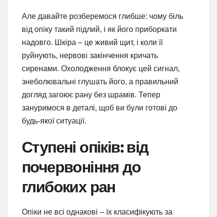
Але давайте розберемося глибше: чому біль
від опіку такий підлий, і як його приборкати
надовго. Шкіра – це живий щит, і коли її
руйнують, нервові закінчення кричать
сиренами. Охолодження блокує цей сигнал,
знеболювальні глушать його, а правильний
догляд загоює рану без шрамів. Тепер
зануримося в деталі, щоб ви були готові до
будь-якої ситуації.
Ступені опіків: від
почервоніння до
глибоких ран
Опіки не всі однакові – їх класифікують за