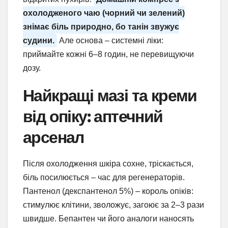
охолодженого чаю (чорний чи зелений)
знімає біль природно, бо танін звужує
судини.
Але основа – системні ліки:
приймайте кожні 6–8 годин, не перевищуючи
дозу.
Найкращі мазі та креми
від опіку: аптечний
арсенал
Після охолодження шкіра сохне, тріскається,
біль посилюється – час для регенераторів.
Пантенол (декспантенол 5%) – король опіків:
стимулює клітини, зволожує, загоює за 2–3 рази
швидше. Бепантен чи його аналоги наносять