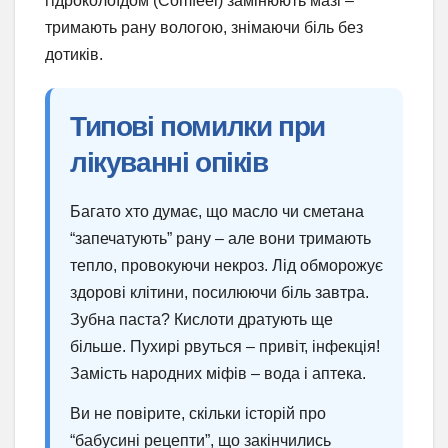
гідроколоїдом (Comfeel) замінюють мазі –
тримають рану вологою, знімаючи біль без
дотиків.
Типові помилки при
лікуванні опіків
Багато хто думає, що масло чи сметана
“запечатують” рану – але вони тримають
тепло, провокуючи некроз. Лід обморожує
здорові клітини, посилюючи біль завтра.
Зубна паста? Кислоти дратують ще
більше. Пухирі рвуться – привіт, інфекція!
Замість народних міфів – вода і аптека.
Ви не повірите, скільки історій про
“бабусині рецепти”, що закінчились