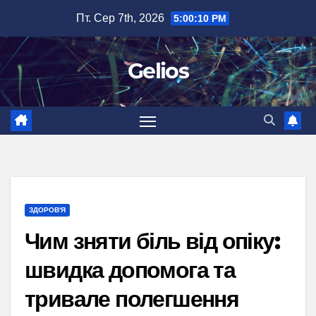
Перейти
Пт. Сер 7th, 2026
5:00:11 PM
до
вмісту
Gelios
ЗДОРОВ'Я
Чим зняти біль від опіку:
швидка допомога та
тривале полегшення