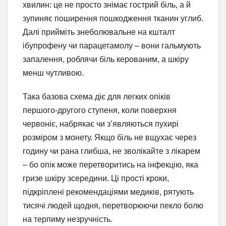
хвилин: це не просто знімає гострий біль, а й
зупиняє поширення пошкодження тканин углиб.
Далі прийміть знеболювальне на кшталт
ібупрофену чи парацетамолу – вони гальмують
запалення, роблячи біль керованим, а шкіру
менш чутливою.
Така базова схема діє для легких опіків
першого-другого ступеня, коли поверхня
червоніє, набрякає чи з’являються пухирі
розміром з монету. Якщо біль не вщухає через
годину чи рана глибша, не зволікайте з лікарем
– бо опік може перетворитись на інфекцію, яка
гризе шкіру зсередини. Ці прості кроки,
підкріплені рекомендаціями медиків, рятують
тисячі людей щодня, перетворюючи пекло болю
на терпиму незручність.