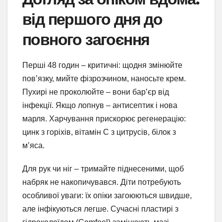
від першого дня до
повного загоєння
Перші 48 годин – критичні: щодня змінюйте
пов’язку, мийте фізрозчином, наносьте крем.
Пухирі не проколюйте – вони бар’єр від
інфекції. Якщо лопнув – антисептик і нова
марля. Харчування прискорює регенерацію:
цинк з горіхів, вітамін C з цитрусів, білок з
м’яса.
Для рук чи ніг – тримайте піднесеними, щоб
набряк не накопичувався. Діти потребують
особливої уваги: їх опіки загоюються швидше,
але інфікуються легше. Сучасні пластирі з