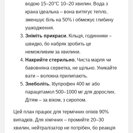
водою 15–20°C 10–20 хвилин. Вода з
крана ідеальна – вона витягує тепло,
зменшує біль на 50% і обмежує глибину
ушкодження.
Зніміть прикраси.
Кільця, годинники –
швидко, бо набряк зробить це
неможливим за хвилини.
Накрийте стерильно.
Чиста марля чи
бавовняна серветка, не щільно. Уникайте
вати – волокна прилипають.
Знеболіть.
Ібупрофен 400 мг або
парацетамол 500–1000 мг для дорослих.
Дітям – за віком, з сиропом.
Цей план працює для термічних опіків 90%
випадків. Для хімічних – промийте 20–30
хвилин, нейтралізатор не потрібен, бо реакція