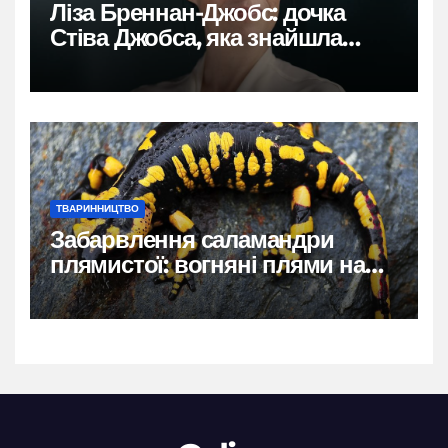
Ліза Бреннан-Джобс: дочка
Стіва Джобса, яка знайшла
власний голос
ТВАРИННИЦТВО
Забарвлення саламандри
плямистої: вогняні плями на
чорному тлі