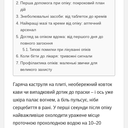
Перша допомога при опіку: покроковий план
дій
Знеболювальні засоби: від таблеток до кремів
Найкращі мазі та креми від опіку: аптечний
арсенал
Догляд за опіком вдома: від першого дня до
повного загоєння
Типові помилки при лікуванні опіків
Коли бігти до лікаря: тривожні сигнали
Профілактика опіків: маленькі звички для
великого захисту
Гаряча каструля на плиті, необережний ковток
кави чи випадковий дотик до праски – і ось уже
шкіра палає вогнем, а біль пульсує, ніби
серцебиття в рані. У перші секунди після опіку
найважливіше охолодити уражене місце
проточною прохолодною водою на 10–20