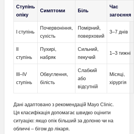
Ступінь
Час
Симптоми
Біль
опіку
загоєння
Почервоніння,
Помірний,
I ступінь
3–7 днів
сухість
поверховий
II
Пухирі,
Сильний,
1–3 тижні
ступінь
набряк
пекучий
Слабкий
III–IV
Обвуглення,
Місяці,
або
ступінь
білість
хірургія
відсутній
Дані адаптовано з рекомендацій Mayo Clinic.
Ця класифікація допомагає швидко оцінити
ситуацію: якщо опік більший за долоню чи на
обличчі – бігом до лікаря.