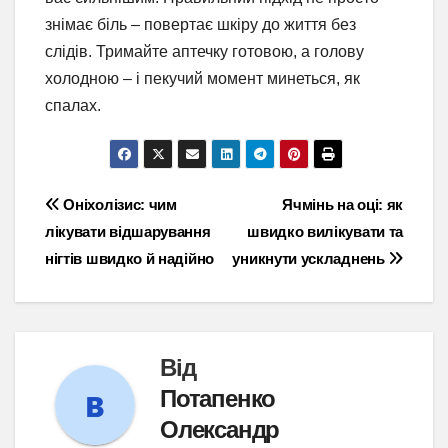
знімає біль – повертає шкіру до життя без
слідів. Тримайте аптечку готовою, а голову
холодною – і пекучий момент минеться, як
спалах.
Навігація
Оніхолізис: чим
Ячмінь на оці: як
лікувати відшарування
швидко вилікувати та
записів
нігтів швидко й надійно
уникнути ускладнень
Від
Потапенко
Олександр