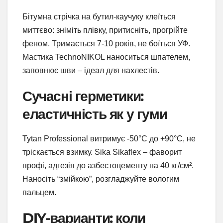
Бітумна стрічка на бутил-каучуку клеїться
миттєво: зніміть плівку, притисніть, прогрійте
феном. Тримається 7-10 років, не боїться УФ.
Мастика TechnoNIKOL наноситься шпателем,
заповнює шви – ідеал для нахлестів.
Сучасні герметики:
еластичність як у гуми
Tytan Professional витримує -50°C до +90°C, не
тріскається взимку. Sika Sikaflex – фаворит
профі, адгезія до азбестоцементу на 40 кг/см².
Наносіть “змійкою”, розгладжуйте вологим
пальцем.
DIY-варианти: коли