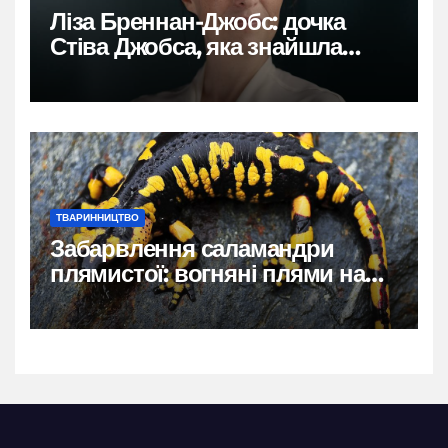
Ліза Бреннан-Джобс: дочка
Стіва Джобса, яка знайшла
власний голос
ТВАРИННИЦТВО
Забарвлення саламандри
плямистої: вогняні плями на
чорному тлі