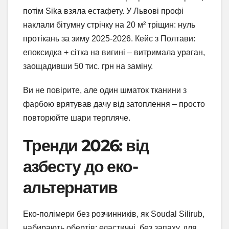
потім Sika взяла естафету. У Львові профі
наклали бітумну стрічку на 20 м² тріщин: нуль
протікань за зиму 2025-2026. Кейс з Полтави:
епоксидка + сітка на вигині – витримала ураган,
заощадивши 50 тис. грн на заміну.
Ви не повірите, але один шматок тканини з
фарбою врятував дачу від затоплення – просто
повторюйте шари терпляче.
Тренди 2026: від
азбесту до еко-
альтернатив
Еко-полімери без розчинників, як Soudal Silirub,
набирають обертів: еластичні, без запаху, для