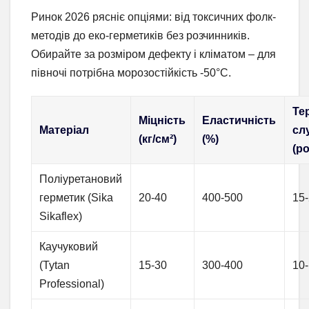
Ринок 2026 рясніє опціями: від токсичних фолк-
методів до еко-герметиків без розчинників.
Обирайте за розміром дефекту і кліматом – для
півночі потрібна морозостійкість -50°C.
Те
Міцність
Еластичність
Матеріал
сл
(кг/см²)
(%)
(р
Поліуретановий
герметик (Sika
20-40
400-500
15
Sikaflex)
Каучуковий
(Tytan
15-30
300-400
10
Professional)