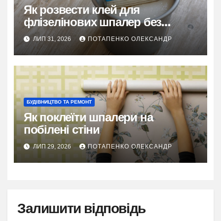
Як розвести клей для
флізелінових шпалер без
грудок і помилок
ЛИП 31, 2026
ПОТАПЕНКО ОЛЕКСАНДР
БУДІВНИЦТВО ТА РЕМОНТ
Як поклеїти шпалери на
побілені стіни
ЛИП 29, 2026
ПОТАПЕНКО ОЛЕКСАНДР
Залишити відповідь