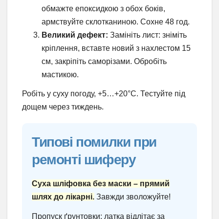
обмажте епоксидкою з обох боків,
армствуйте склотканиною. Сохне 48 год.
Великий дефект:
Замініть лист: зніміть
кріплення, вставте новий з нахлестом 15
см, закріпіть саморізами. Обробіть
мастикою.
Робіть у суху погоду, +5…+20°C. Тестуйте під
дощем через тиждень.
Типові помилки при
ремонті шиферу
Суха шліфовка без маски – прямий
шлях до лікарні.
Завжди зволожуйте!
Пропуск ґрунтовки: латка відлітає за