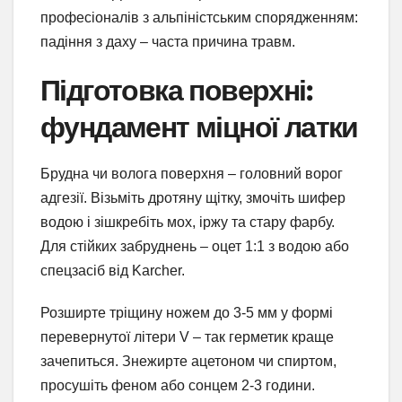
професіоналів з альпіністським спорядженням:
падіння з даху – часта причина травм.
Підготовка поверхні:
фундамент міцної латки
Брудна чи волога поверхня – головний ворог
адгезії. Візьміть дротяну щітку, змочіть шифер
водою і зішкребіть мох, іржу та стару фарбу.
Для стійких забруднень – оцет 1:1 з водою або
спецзасіб від Karcher.
Розширте тріщину ножем до 3-5 мм у формі
перевернутої літери V – так герметик краще
зачепиться. Знежирте ацетоном чи спиртом,
просушіть феном або сонцем 2-3 години.