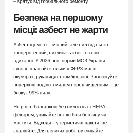
– врятує від глобального ремонту.
Безпека на першому
місці: азбест не жарти
Азбестоцемент – міцний, але пил від нього
канцерогенний, викликає асбестоз при
вдиханні. У 2026 році норми МОЗ України
суворі: працюйте тільки у ФFP3-масці,
окулярах, рукавицях і комбінезоні. Зволожуйте
поверхню водою з милом перед чищенням – це
блокує 99% пилу.
Не ріжте болгаркою без пилососа з HEPA-
фільтром, уникайте вогню біля бензину чи
мастики. Відходи – у герметичні пакети, не
спалюйте. Для великих робіт викликайте