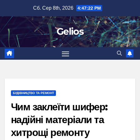
Перейти
Сб. Сер 8th, 2026
4:47:23 PM
до
вмісту
Gelios
БУДІВНИЦТВО ТА РЕМОНТ
Чим заклеїти шифер:
надійні матеріали та
хитрощі ремонту