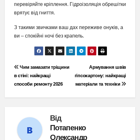
перевіряйте кріплення. Гідроізоляція обрешітки
врятує від гниття.
З такими звичками ваш дах переживе онуків, а
ви – спокійні ночі без крапель.
Навігація
Чим замазати тріщини
Армування швів
в стіні: найкращі
гіпсокартону: найкращі
записів
способи ремонту 2026
матеріали та техніки
Від
Потапенко
Олександр