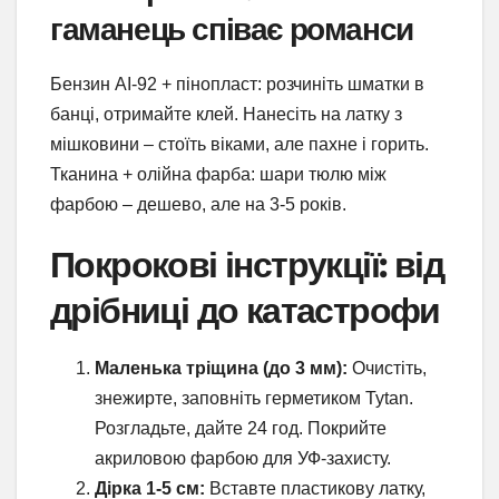
гаманець співає романси
Бензин АІ-92 + пінопласт: розчиніть шматки в
банці, отримайте клей. Нанесіть на латку з
мішковини – стоїть віками, але пахне і горить.
Тканина + олійна фарба: шари тюлю між
фарбою – дешево, але на 3-5 років.
Покрокові інструкції: від
дрібниці до катастрофи
Маленька тріщина (до 3 мм):
Очистіть,
знежирте, заповніть герметиком Tytan.
Розгладьте, дайте 24 год. Покрийте
акриловою фарбою для УФ-захисту.
Дірка 1-5 см:
Вставте пластикову латку,