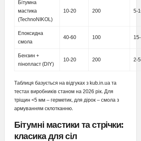
Бітумна
мастика
10-20
200
5-
(TechnoNIKOL)
Епоксидна
40-60
100
15
смола
Бензин +
10-20
200
2-5
пінопласт (DIY)
Таблиця базується на відгуках з kub.in.ua та
тестах виробників станом на 2026 рік. Для
тріщин <5 мм – герметик, для дірок – смола з
армуванням склотканню.
Бітумні мастики та стрічки:
класика для сіл