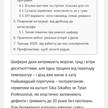
про-рівня
Бітумні мастики та стрічки: класика для сіл
Сучасні герметики: еластичність як у гуми
DIY-варианти: коли гаманець співає романси
Покрокові інструкції: від дрібниці до
катастрофи
Типові помилки при ремонті шиферу
Практичні кейси: реальні історії з дахів
Тренди 2026: від азбесту до еко-альтернатив
Профілактика: щоб латати рідше
Шиферні дахи витримують морози, град і вітри
десятиліттями, але одна тріщина від перепаду
температур – і дощ вже капає в хату.
Найшвидший порятунок – поліуретанові
герметики на кшталт Sika Sikaflex чи Tytan
Professional, які еластично заповнюють
дефекти і тримають до 20 років без протікань.
Для бюджетного варіанту виручає суміш