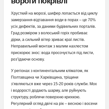
вороги покрівлі
Хрусткий на морозі, шифер лопається від циклу
замерзання-відтавання води в порах – це 70%
усіх дефектів, за даними будівельних порталів.
Град розміром з волоський горіх пробиває
дірки, а сильний вітер зриває краї листів.
Неправильний монтаж з малим нахлестом
прискорює знос: вода просочується під листи,
роз’їдаючи основу.
У регіонах з континентальним кліматом, як
Полтавщина чи Харківщина, тріщини
з’являються вже через 15-20 років служби. Мох
і водорості додають шарму, але руйнують
структуру, роблячи поверхню крихкою.
Регулярний огляд двічі на рік – весною і восени