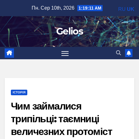
Перейти
Пн. Сер 10th, 2026
1:19:12 AM
RU
UK
до
вмісту
Gelios
ІСТОРІЯ
Чим займалися
трипільці: таємниці
величезних протоміст