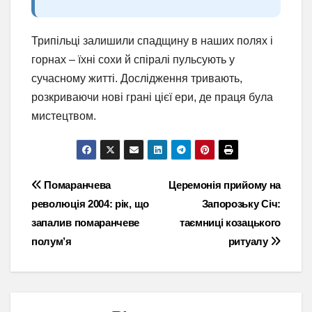
Трипільці залишили спадщину в наших полях і
горнах – їхні сохи й спіралі пульсують у
сучасному житті. Дослідження тривають,
розкриваючи нові грані цієї ери, де праця була
мистецтвом.
Навігація
Помаранчева
Церемонія прийому на
революція 2004: рік, що
Запорозьку Січ:
записів
запалив помаранчеве
таємниці козацького
полум’я
ритуалу