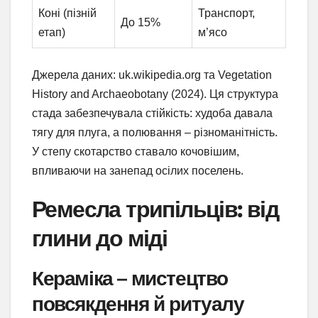
Коні (пізній
Транспорт,
До 15%
етап)
м’ясо
Джерела даних: uk.wikipedia.org та Vegetation
History and Archaeobotany (2024). Ця структура
стада забезпечувала стійкість: худоба давала
тягу для плуга, а полювання – різноманітність.
У степу скотарство ставало кочовішим,
впливаючи на занепад осілих поселень.
Ремесла трипільців: від
глини до міді
Кераміка – мистецтво
повсякдення й ритуалу