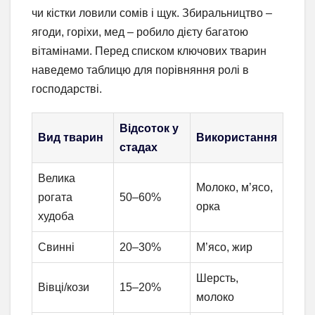
чи кістки ловили сомів і щук. Збиральництво –
ягоди, горіхи, мед – робило дієту багатою
вітамінами. Перед списком ключових тварин
наведемо таблицю для порівняння ролі в
господарстві.
Відсоток у
Вид тварин
Використання
стадах
Велика
Молоко, м’ясо,
рогата
50–60%
орка
худоба
Свинні
20–30%
М’ясо, жир
Шерсть,
Вівці/кози
15–20%
молоко