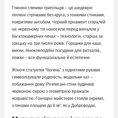
Глиняні глечики трипільців – це шедеври:
ліплені стрічками без круга, з тонкими стінками,
покритими ангобом. Чорний орнамент спіралей
на червоному тлі наносили перед випалом у
багатокамерних печах – технологія, старша за
грецьку на три тисячі років. Горщики для каші,
миски, біноклеподібні посудини для ритуалів,
ложки – все функціональне й естетичне.
Жіночі статуетки “богинь” з піднятими руками
символізували родючість, модельки хат –
побажання дому. Розписані стіни будинків
червоною охрою з геометрією вражали
яскравістю. Гончарні майстерні стояли окремо,
з печами площею до 6 м², як у Доброводах.