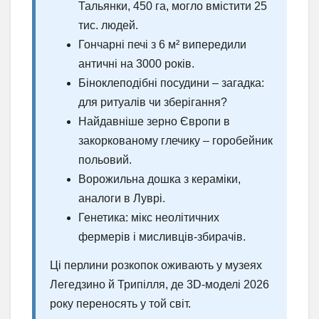
Тальянки, 450 га, могло вмістити 25
тис. людей.
Гончарні печі з 6 м² випередили
античні на 3000 років.
Біноклеподібні посудини – загадка:
для ритуалів чи зберігання?
Найдавніше зерно Європи в
закоркованому глечику – горобейник
польовий.
Ворожильна дошка з кераміки,
аналоги в Луврі.
Генетика: мікс неолітичних
фермерів і мисливців-збирачів.
Ці перлини розкопок оживають у музеях
Легедзино й Трипілля, де 3D-моделі 2026
року переносять у той світ.