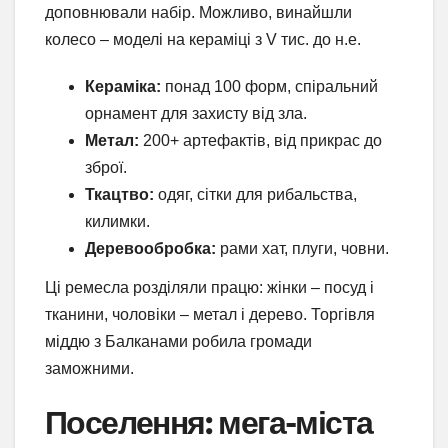
доповнювали набір. Можливо, винайшли
колесо – моделі на кераміці з V тис. до н.е.
Кераміка:
понад 100 форм, спіральний
орнамент для захисту від зла.
Метал:
200+ артефактів, від прикрас до
зброї.
Ткацтво:
одяг, сітки для рибальства,
килимки.
Деревообробка:
рами хат, плуги, човни.
Ці ремесла розділяли працю: жінки – посуд і
тканини, чоловіки – метал і дерево. Торгівля
міддю з Балканами робила громади
заможними.
Поселення: мега-міста