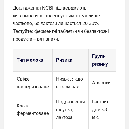
Дослідження NCBI підтверджують:
кисломолочне полегшує симптоми лише
частково, бо лактози лишається 20-30%.
Тестуйте: ферментні таблетки чи безлактозні
продукти – рятівники.
Групи
Тип молока
Ризики
ризику
Свіже
Низькі, якщо
Алергіки
пастеризоване
в термінах
Подразнення
Гастрит,
Кисле
шлунка,
діти <8
ферментоване
лактоза
міс