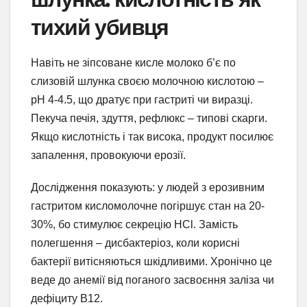
тихий убивця
Навіть не зіпсоване кисле молоко б’є по
слизовій шлунка своєю молочною кислотою –
pH 4-4.5, що дратує при гастриті чи виразці.
Пекуча печія, здуття, рефлюкс – типові скарги.
Якщо кислотність і так висока, продукт посилює
запалення, провокуючи ерозії.
Дослідження показують: у людей з ерозивним
гастритом кисломолочне погіршує стан на 20-
30%, бо стимулює секрецію HCl. Замість
полегшення – дисбактеріоз, коли корисні
бактерії витісняються шкідливими. Хронічно це
веде до анемії від поганого засвоєння заліза чи
дефіциту B12.