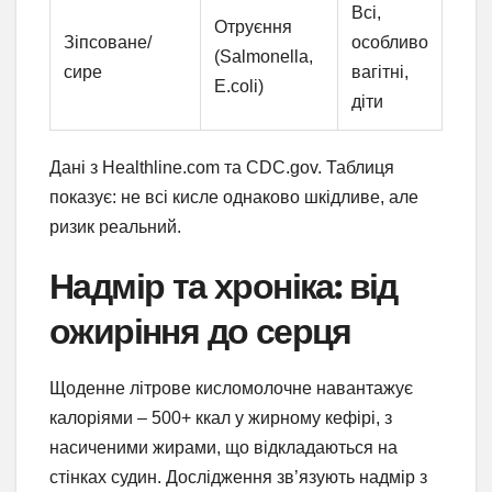
Всі,
Отруєння
Зіпсоване/
особливо
(Salmonella,
сире
вагітні,
E.coli)
діти
Дані з Healthline.com та CDC.gov. Таблиця
показує: не всі кисле однаково шкідливе, але
ризик реальний.
Надмір та хроніка: від
ожиріння до серця
Щоденне літрове кисломолочне навантажує
калоріями – 500+ ккал у жирному кефірі, з
насиченими жирами, що відкладаються на
стінках судин. Дослідження зв’язують надмір з