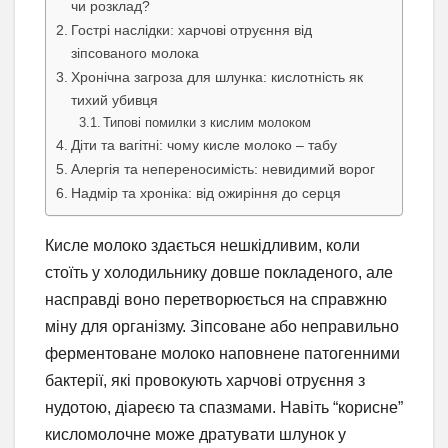
чи розклад?
Гострі наслідки: харчові отруєння від
зіпсованого молока
Хронічна загроза для шлунка: кислотність як
тихий убивця
Типові помилки з кислим молоком
Діти та вагітні: чому кисле молоко – табу
Алергія та непереносимість: невидимий ворог
Надмір та хроніка: від ожиріння до серця
Кисле молоко здається нешкідливим, коли
стоїть у холодильнику довше покладеного, але
насправді воно перетворюється на справжню
міну для організму. Зіпсоване або неправильно
ферментоване молоко наповнене патогенними
бактерії, які провокують харчові отруєння з
нудотою, діареєю та спазмами. Навіть “корисне”
кисломолочне може дратувати шлунок у