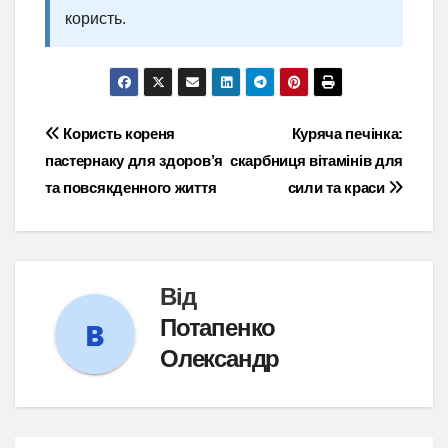
користь.
Навігація
Користь кореня
Куряча печінка:
пастернаку для здоров’я
скарбниця вітамінів для
записів
та повсякденного життя
сили та краси
Від
Потапенко
Олександр