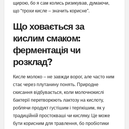
щирою, бо я сам колись ризикував, думаючи,
що “трохи кисле – значить корисне”.
Що ховається за
кислим смаком:
ферментація чи
розклад?
Кисле молоко – не завжди ворог, але часто ним
стає через плутанину понять. Природне
скисання відбувається, коли молочнокислі
бактерії перетворюють лактозу на кислоту,
роблячи продукт густішим і терпкішим, як у
традиційній простокваші чи кисляку. Це може
бути корисним для травлення, бо пробіотики