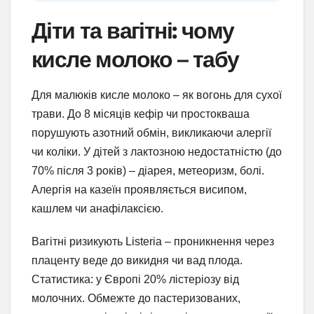
Діти та вагітні: чому
кисле молоко – табу
Для малюків кисле молоко – як вогонь для сухої
трави. До 8 місяців кефір чи простокваша
порушують азотний обмін, викликаючи алергії
чи коліки. У дітей з лактозною недостатністю (до
70% після 3 років) – діарея, метеоризм, болі.
Алергія на казеїн проявляється висипом,
кашлем чи анафілаксією.
Вагітні ризикують Listeria – проникнення через
плаценту веде до викидня чи вад плода.
Статистика: у Європі 20% лістеріозу від
молочних. Обмежте до пастеризованих,