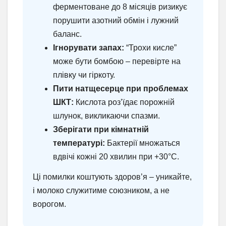
ферментоване до 8 місяців ризикує
порушити азотний обмін і лужний
баланс.
Ігнорувати запах:
“Трохи кисле”
може бути бомбою – перевірте на
плівку чи гіркоту.
Пити натщесерце при проблемах
ШКТ:
Кислота роз’їдає порожній
шлунок, викликаючи спазми.
Зберігати при кімнатній
температурі:
Бактерії множаться
вдвічі кожні 20 хвилин при +30°C.
Ці помилки коштують здоров’я – уникайте,
і молоко служитиме союзником, а не
ворогом.