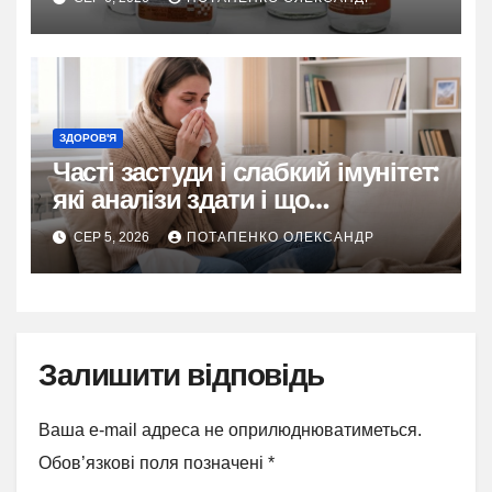
ЗДОРОВ'Я
Часті застуди і слабкий імунітет:
які аналізи здати і що
перевірити
СЕР 5, 2026
ПОТАПЕНКО ОЛЕКСАНДР
Залишити відповідь
Ваша e-mail адреса не оприлюднюватиметься.
Обов’язкові поля позначені
*