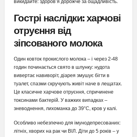
викидайте: здоров’я дорожче за ощадливість.
Гострі наслідки: харчові
отруєння від
зіпсованого молока
Один ковток прокислого молока – і через 2-48
годин починається свято в шлунку: нудота
вивертає навиворіт, діарея змушує бігти в
туалет, спазми скручують живіт наче в лещатах.
Це класичне харчове отруєння, спричинене
токсинами бактерій. У важких випадках –
зневоднення, лихоманка до 39°C, кров у калі.
Особливо небезпечно для імунодепресованих:
літніх, хворих на рак чи ВІЛ. Діти до 5 років – у