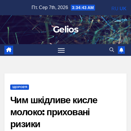
Перейти
Пт. Сер 7th, 2026
3:34:44 AM
RU
UK
до
вмісту
Gelios
ЗДОРОВ'Я
Чим шкідливе кисле
молоко: приховані
ризики