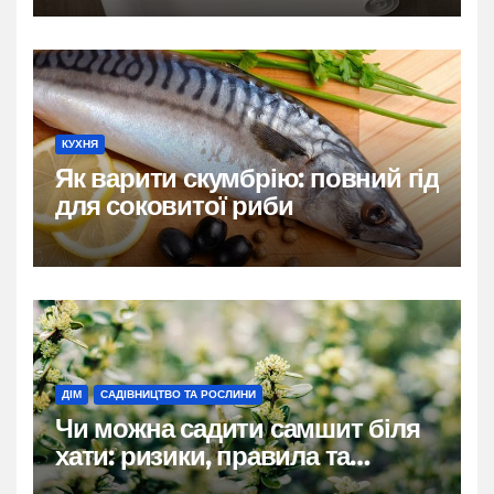
КУХНЯ
Як варити скумбрію: повний гід
для соковитої риби
ДІМ
САДІВНИЦТВО ТА РОСЛИНИ
Чи можна садити самшит біля
хати: ризики, правила та
практичні рішення