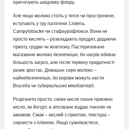
пригнічують шкідливу флору.
Але якщо молоко стоїть у теплі чи прострочене,
вступають у гру патогени: Listeria,
Campylobacter чи стафаурофлокси. Вони не
просто кислять – розкладають продукт, додаючи
гіркоту, грудки чи жовтизну. Пастеризоване
магазинне молоко безпечніше, бо нагрів вбиває
більшість загроз, але після терміну придатності
ризик зростає. Домашнє сире молоко –
найнебезпечніше, бо корови можуть нести
Brucella чи туберкульозні мікобактерії.
Розрізнити просто: свіже кисле пахне приємно
кисло, як йогурт, а зіпсоване віддає гниллю чи
аміаком. Смак – кислий з гіркотою, текстура –
сирниста з плівкою. Якщо сумніваєтеся,