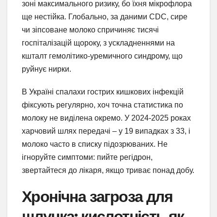
зоні максимального ризику, бо їхня мікрофлора
ще нестійка. Глобально, за даними CDC, сире
чи зіпсоване молоко спричиняє тисячі
госпіталізацій щороку, з ускладненнями на
кшталт гемолітико-уремичного синдрому, що
руйнує нирки.
В Україні спалахи гострих кишкових інфекцій
фіксують регулярно, хоч точна статистика по
молоку не виділена окремо. У 2024-2025 роках
харчовий шлях передачі – у 19 випадках з 33, і
молоко часто в списку підозрюваних. Не
ігноруйте симптоми: пийте регідрон,
звертайтеся до лікаря, якщо триває понад добу.
Хронічна загроза для
шлунка: кислотність як