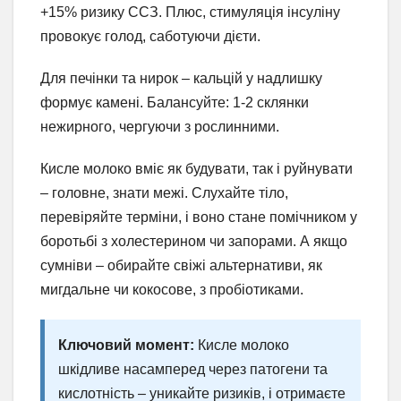
+15% ризику ССЗ. Плюс, стимуляція інсуліну
провокує голод, саботуючи дієти.
Для печінки та нирок – кальцій у надлишку
формує камені. Балансуйте: 1-2 склянки
нежирного, чергуючи з рослинними.
Кисле молоко вміє як будувати, так і руйнувати
– головне, знати межі. Слухайте тіло,
перевіряйте терміни, і воно стане помічником у
боротьбі з холестерином чи запорами. А якщо
сумніви – обирайте свіжі альтернативи, як
мигдальне чи кокосове, з пробіотиками.
Ключовий момент:
Кисле молоко
шкідливе насамперед через патогени та
кислотність – уникайте ризиків, і отримаєте