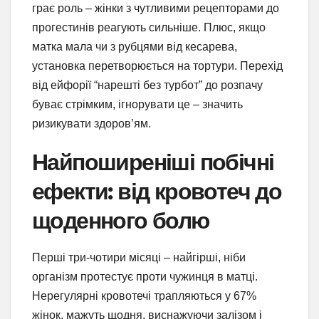
грає роль – жінки з чутливими рецепторами до
прогестинів реагують сильніше. Плюс, якщо
матка мала чи з рубцями від кесарева,
установка перетворюється на тортури. Перехід
від ейфорії “нарешті без турбот” до розпачу
буває стрімким, ігнорувати це – значить
ризикувати здоров’ям.
Найпоширеніші побічні
ефекти: від кровотеч до
щоденного болю
Перші три-чотири місяці – найгірші, ніби
організм протестує проти чужинця в матці.
Нерегулярні кровотечі трапляються у 67%
жінок, мажуть щодня, виснажуючи залізом і