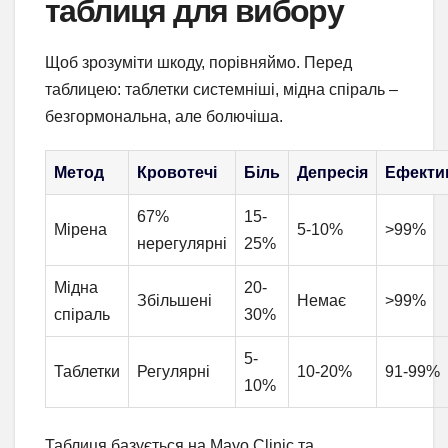
таблиця для вибору
Щоб зрозуміти шкоду, порівняймо. Перед
таблицею: таблетки системніші, мідна спіраль –
безгормональна, але болючіша.
Метод
Кровотечі
Біль
Депресія
Ефекти
67%
15-
Мірена
5-10%
>99%
нерегулярні
25%
Мідна
20-
Збільшені
Немає
>99%
спіраль
30%
5-
Таблетки
Регулярні
10-20%
91-99%
10%
Таблиця базується на Mayo Clinic та