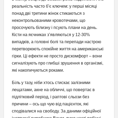
реальність часто б’є ключем: у перші місяці
понад дві третини жінок стикаються з
неконтрольованими кровотечами, що
просочують білизну і псують плани на день.
Кісти на яєчниках з’являються у 12-30%
випадків, а головні болі та перепади настрою
перетворюють спокійне життя на американські
гірки. Ці ефекти не просто дискомфорт – вони
сигналізують про глибші зрушення в організмі,
які накопичуються роками.
Біль у тазу, ніби хтось стискає залізними
лещатами, акне на обличчі, що повертає в
підлітковий період, і раптові сльози без
причини – ось що чую від пацієнток, які
сподівалися на свободу. За даними офіційної