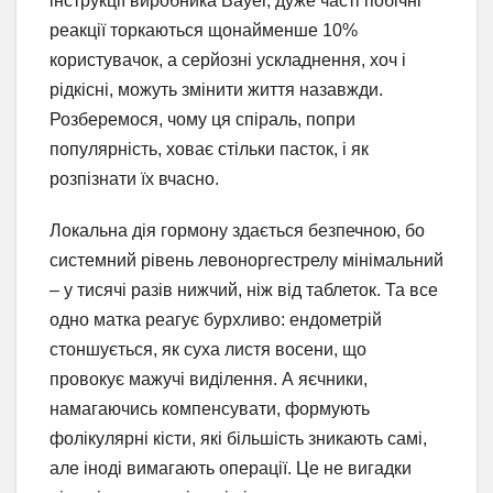
інструкції виробника Bayer, дуже часті побічні
реакції торкаються щонайменше 10%
користувачок, а серйозні ускладнення, хоч і
рідкісні, можуть змінити життя назавжди.
Розберемося, чому ця спіраль, попри
популярність, ховає стільки пасток, і як
розпізнати їх вчасно.
Локальна дія гормону здається безпечною, бо
системний рівень левоноргестрелу мінімальний
– у тисячі разів нижчий, ніж від таблеток. Та все
одно матка реагує бурхливо: ендометрій
стоншується, як суха листя восени, що
провокує мажучі виділення. А яєчники,
намагаючись компенсувати, формують
фолікулярні кісти, які більшість зникають самі,
але іноді вимагають операції. Це не вигадки