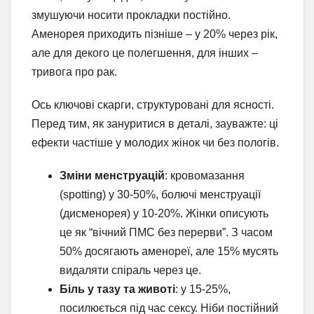
змушуючи носити прокладки постійно.
Аменорея приходить пізніше – у 20% через рік,
але для декого це полегшення, для інших –
тривога про рак.
Ось ключові скарги, структуровані для ясності.
Перед тим, як зануритися в деталі, зауважте: ці
ефекти частіше у молодих жінок чи без пологів.
Зміни менструацій
: кровомазання
(spotting) у 30-50%, болючі менструації
(дисменорея) у 10-20%. Жінки описують
це як “вічний ПМС без перерви”. З часом
50% досягають аменореї, але 15% мусять
видаляти спіраль через це.
Біль у тазу та животі
: у 15-25%,
посилюється під час сексу. Ніби постійний