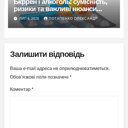
Біфрен і алкоголь: сумісність,
ризики та важливі нюанси
застосування
ЛИП 8, 2026
ПОТАПЕНКО ОЛЕКСАНДР
Залишити відповідь
Ваша e-mail адреса не оприлюднюватиметься.
Обов’язкові поля позначені
*
Коментар
*