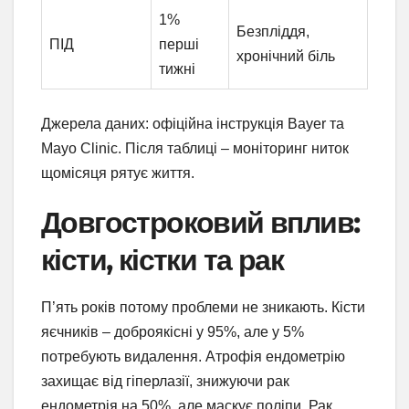
1%
Безпліддя,
ПІД
перші
хронічний біль
тижні
Джерела даних: офіційна інструкція Bayer та
Mayo Clinic. Після таблиці – моніторинг ниток
щомісяця рятує життя.
Довгостроковий вплив:
кісти, кістки та рак
П’ять років потому проблеми не зникають. Кісти
яєчників – доброякісні у 95%, але у 5%
потребують видалення. Атрофія ендометрію
захищає від гіперлазії, знижуючи рак
ендометрія на 50%, але маскує поліпи. Рак