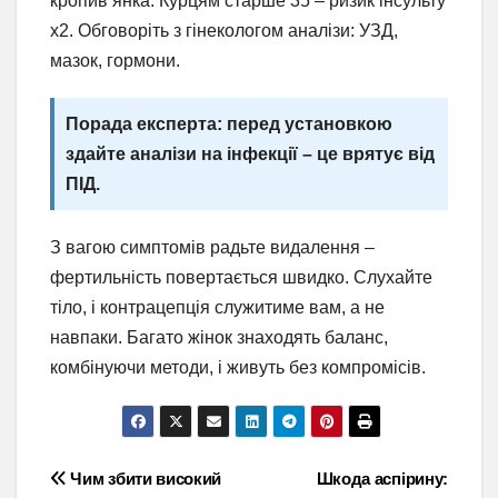
кропив’янка. Курцям старше 35 – ризик інсульту
х2. Обговоріть з гінекологом аналізи: УЗД,
мазок, гормони.
Порада експерта: перед установкою
здайте аналізи на інфекції – це врятує від
ПІД.
З вагою симптомів радьте видалення –
фертильність повертається швидко. Слухайте
тіло, і контрацепція служитиме вам, а не
навпаки. Багато жінок знаходять баланс,
комбінуючи методи, і живуть без компромісів.
Навігація
Чим збити високий
Шкода аспірину: