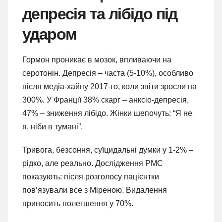
депресія та лібідо під
ударом
Гормон проникає в мозок, впливаючи на
серотонін. Депресія – часта (5-10%), особливо
після медіа-хайпу 2017-го, коли звіти зросли на
300%. У Франції 38% скарг – анксіо-депресія,
47% – зниження лібідо. Жінки шепочуть: “Я не
я, ніби в тумані”.
Тривога, безсоння, суїцидальні думки у 1-2% –
рідко, але реально. Дослідження PMC
показують: після розголосу пацієнтки
пов’язували все з Міреною. Видалення
приносить полегшення у 70%.