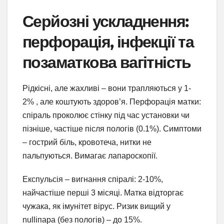
Серйозні ускладнення:
перфорація, інфекції та
позаматкова вагітність
Рідкісні, але жахливі – вони трапляються у 1-
2% , але коштують здоров’я. Перфорація матки:
спіраль проколює стінку під час установки чи
пізніше, частіше після пологів (0.1%). Симптоми
– гострий біль, кровотеча, нитки не
пальпуються. Вимагає лапароскопії.
Експульсія – вигнання спіралі: 2-10%,
найчастіше перші 3 місяці. Матка відторгає
чужакa, як імунітет вірус. Ризик вищий у
nullіпара (без пологів) – до 15%.