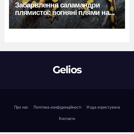
Забарвлення саламандри
плямистої: вогняні плями на
чорному тлі
Gelios
Про нас
Політика конфіденційності
Угода користувача
Контакти