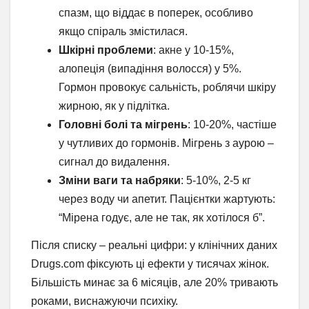
спазм, що віддає в поперек, особливо
якщо спіраль змістилася.
Шкірні проблеми
: акне у 10-15%,
алопеція (випадіння волосся) у 5%.
Гормон провокує сальність, роблячи шкіру
жирною, як у підлітка.
Головні болі та мігрень
: 10-20%, частіше
у чутливих до гормонів. Мігрень з аурою –
сигнал до видалення.
Зміни ваги та набряки
: 5-10%, 2-5 кг
через воду чи апетит. Пацієнтки жартують:
“Мірена годує, але не так, як хотілося б”.
Після списку – реальні цифри: у клінічних даних
Drugs.com фіксують ці ефекти у тисячах жінок.
Більшість минає за 6 місяців, але 20% тривають
роками, виснажуючи психіку.