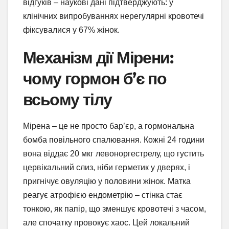
відгуків – наукові дані підтверджують: у
клінічних випробуваннях нерегулярні кровотечі
фіксувалися у 67% жінок.
Механізм дії Мірени:
чому гормон б’є по
всьому тілу
Мірена – це не просто бар’єр, а гормональна
бомба повільного спалювання. Кожні 24 години
вона віддає 20 мкг левоноргестрелу, що густить
цервікальний слиз, ніби герметик у дверях, і
пригнічує овуляцію у половини жінок. Матка
реагує атрофією ендометрію – стінка стає
тонкою, як папір, що зменшує кровотечі з часом,
але спочатку провокує хаос. Цей локальний