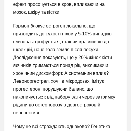
ефект просочується в кров, впливаючи на
мозок, шкіру та кістки.
Гормон блокує естроген локально, що
призводить до сухості піхви у 5-10% випадків –
слизова атрофується, стаючи вразливою до
інфекцій, наче гола земля після посухи.
Дослідження показують, що у 20% жінок кісти
яєчників тримаються понад рік, викликаючи
хронічний дискомфорт. А системний вплив?
Левоноргестрел, хоч і в мікродозах, імітує
прогестерон, порушуючи баланс, що
накопичується: від набору ваги через затримку
рідини до остеопорозу в довгостроковій
перспективі.
Чому не всі страждають однаково? Генетика