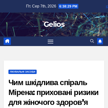
Перейти
Пт. Сер 7th, 2026
6:38:30 PM
до
вмісту
Gelios
ЛІКУВАЛЬНІ ЗАСОБИ
Чим шкідлива спіраль
Мірена: приховані ризики
для жіночого здоров’я