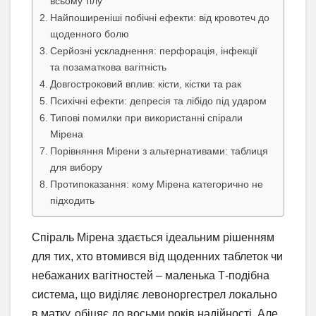
всьому тілу
Найпоширеніші побічні ефекти: від кровотеч до
щоденного болю
Серйозні ускладнення: перфорація, інфекції
та позаматкова вагітність
Довгостроковий вплив: кісти, кістки та рак
Психічні ефекти: депресія та лібідо під ударом
Типові помилки при використанні спірали
Мірена
Порівняння Мірени з альтернативами: таблиця
для вибору
Протипоказання: кому Мірена категорично не
підходить
Спіраль Мірена здається ідеальним рішенням
для тих, хто втомився від щоденних таблеток чи
небажаних вагітностей – маленька Т-подібна
система, що виділяє левоноргестрел локально
в матку, обіцяє до восьми років надійності. Але