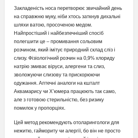
Закладеність носа перетворює звичайний день
на справжню муку, ніби хтось заткнув дихальні
шляхи ватою, просоченою медом.
Найпростіший і найбезпечніший спосіб
полегшити це – промивання сольовим
розчином, який імітує природний склад сліз і
слизу. Фізіологічний розчин на 0,9% хлориду
натрію змиває віруси, алергени та слиз,
зволожуючи слизову та прискорюючи
одужання. Аптечні аналоги на кшталт
Аквамарису чи Х’юмера працюють так само,
але з готовою стерильністю, без ризику
помилок у пропорціях.
Цей метод рекомендують отоларингологи для
нежитю, гаймориту чи алергії, бо він не просто