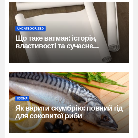
UNCATEGORIZED
Що таке ватман: історія,
властивості та сучасне
застосування
КУХНЯ
Як варити скумбрію: повний гід
для соковитої риби