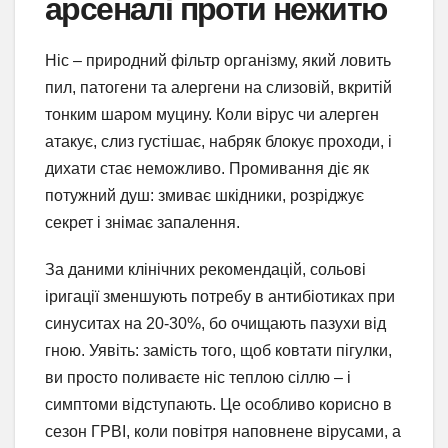
арсеналі проти нежитю
Ніс – природний фільтр організму, який ловить
пил, патогени та алергени на слизовій, вкритій
тонким шаром муцину. Коли вірус чи алерген
атакує, слиз густішає, набряк блокує проходи, і
дихати стає неможливо. Промивання діє як
потужний душ: змиває шкідники, розріджує
секрет і знімає запалення.
За даними клінічних рекомендацій, сольові
іригації зменшують потребу в антибіотиках при
синуситах на 20-30%, бо очищають пазухи від
гною. Уявіть: замість того, щоб ковтати пігулки,
ви просто поливаєте ніс теплою сіллю – і
симптоми відступають. Це особливо корисно в
сезон ГРВІ, коли повітря наповнене вірусами, а