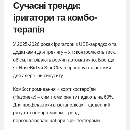
Сучасні тренди:
іригатори та комбо-
терапія
У 2025-2026 роках іригатори з USB-зарядкою та
додатками для трекінгу – хіт: контролюють тиск,
об’єм, нагрівають розчин автоматично. Бренди
як NoseBid чи SinuClean пропонують режими
для алергії чи синуситу.
Комбо: промивання + кортикостероїди
(Назонекс) – симптоми риніту падають на 60%.
Для профілактики в мегаполісах – щоденний
ритуал з гіперрозчином. Тренд –
персоналізовані набори з pH-тестерами.