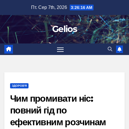
Перейти
Пт. Сер 7th, 2026
3:26:17 AM
до
вмісту
Gelios
ЗДОРОВ'Я
Чим промивати ніс:
повний гід по
ефективним розчинам