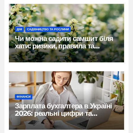
ДІМ
САДІВНИЦТВО ТА РОСЛИНИ
Чи можна садити самшит біля
хати: ризики, правила та
практичні рішення
ФІНАНСИ
Зарплата бухгалтера в Україні
2026: реальні цифри та
нюанси