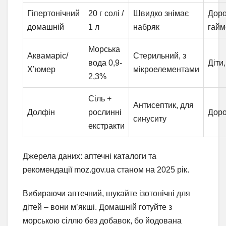
Гіпертонічний
20 г солі /
Швидко знімає
Доро
домашній
1 л
набряк
гайм
Морська
Аквамаріс/
Стерильний, з
вода 0,9-
Діти,
Х’юмер
мікроелементами
2,3%
Сіль +
Антисептик, для
Долфін
рослинні
Доро
синуситу
екстракти
Джерела даних: аптечні каталоги та
рекомендації moz.gov.ua станом на 2025 рік.
Вибираючи аптечний, шукайте ізотонічні для
дітей – вони м’якші. Домашній готуйте з
морською сіллю без добавок, бо йодована