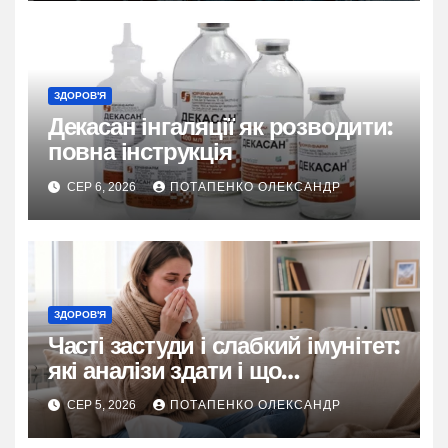
ЗДОРОВ'Я
Декасан інгаляції як розводити:
повна інструкція
СЕР 6, 2026
ПОТАПЕНКО ОЛЕКСАНДР
ЗДОРОВ'Я
Часті застуди і слабкий імунітет:
які аналізи здати і що
перевірити
СЕР 5, 2026
ПОТАПЕНКО ОЛЕКСАНДР