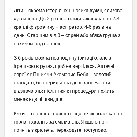
Діти – окрема історія: їхні носики вужчі, слизова
чутливіша. До 2 років – тільки закапування 2-3
краплі фізрозчину + аспіратор, 4-6 разів на
день. Старшим від 3 – спрей або м’яка груша з
нахилом над ванною.
З 6 років можна повноцінну іригацію, але з
іграшкою в руках, щоб не вертілася. Аптечні
спреї як Пшик чи Акомарис Беби – золотий
стандарт, бо стерильні та дозовані. Батьки
відзначають: після тижня процедури нежить
минає вдвічі швидше.
Ключ – терпіння: поясніть, що це як полоскання
горла, і хваліть за сміливість. Якщо опір –
почніть з крапель, переходьте поступово.