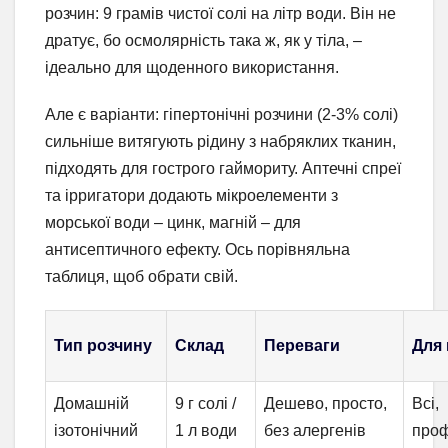
розчин: 9 грамів чистої солі на літр води. Він не
дратує, бо осмолярність така ж, як у тіла, –
ідеально для щоденного використання.
Але є варіанти: гіпертонічні розчини (2-3% солі)
сильніше витягують рідину з набряклих тканин,
підходять для гострого гаймориту. Аптечні спреї
та ірригатори додають мікроелементи з
морської води – цинк, магній – для
антисептичного ефекту. Ось порівняльна
таблиця, щоб обрати свій.
Тип розчину
Склад
Переваги
Для 
Домашній
9 г солі /
Дешево, просто,
Всі,
ізотонічний
1 л води
без алергенів
проф