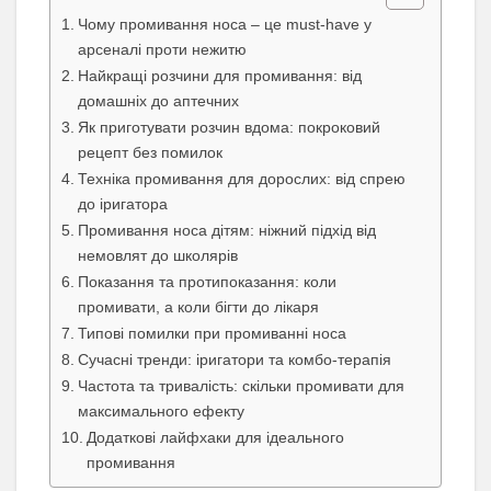
Чому промивання носа – це must-have у
арсеналі проти нежитю
Найкращі розчини для промивання: від
домашніх до аптечних
Як приготувати розчин вдома: покроковий
рецепт без помилок
Техніка промивання для дорослих: від спрею
до іригатора
Промивання носа дітям: ніжний підхід від
немовлят до школярів
Показання та протипоказання: коли
промивати, а коли бігти до лікаря
Типові помилки при промиванні носа
Сучасні тренди: іригатори та комбо-терапія
Частота та тривалість: скільки промивати для
максимального ефекту
Додаткові лайфхаки для ідеального
промивання