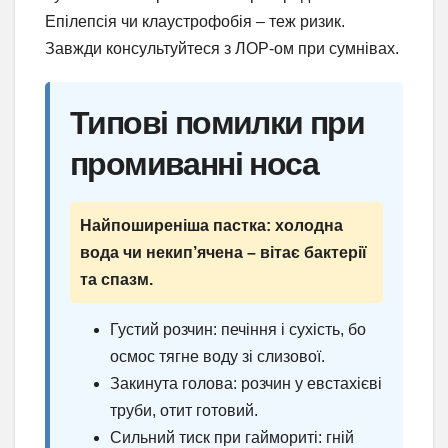
Епілепсія чи клаустрофобія – теж ризик.
Завжди консультуйтеся з ЛОР-ом при сумнівах.
Типові помилки при
промиванні носа
Найпоширеніша пастка: холодна
вода чи некип’ячена – вітає бактерії
та спазм.
Густий розчин: печіння і сухість, бо
осмос тягне воду зі слизової.
Закинута голова: розчин у евстахієві
труби, отит готовий.
Сильний тиск при гаймориті: гній