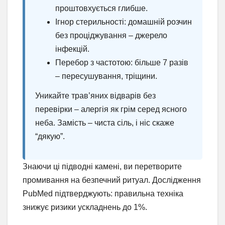
проштовхується глибше.
Ігнор стерильності: домашній розчин
без проціджування – джерело
інфекцій.
Перебор з частотою: більше 7 разів
– пересушування, тріщини.
Уникайте трав’яних відварів без
перевірки – алергія як грім серед ясного
неба. Замість – чиста сіль, і ніс скаже
“дякую”.
Знаючи ці підводні камені, ви перетворите
промивання на безпечний ритуал. Дослідження
PubMed підтверджують: правильна техніка
знижує ризики ускладнень до 1%.