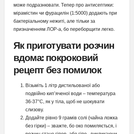
може подразнювати. Тепер про антисептики:
мірамістин чи фурацилін (1:5000) додають при
бактеріальному нежиті, але тільки за
призначенням ЛОР-а, бо переборщити легко.
Як приготувати розчин
вдома: покроковий
рецепт без помилок
Візьміть 1 літр дистильованої або
подвійно кип’яченої води – температура
36-37°C, як у тіла, щоб не шокувати
слизову.
Додайте рівно 9 грамів солі (чайна ложка
без гірки) – зважте, бо око помиляється, і
розчин стане гіпер- або гіпо-, викликаючи