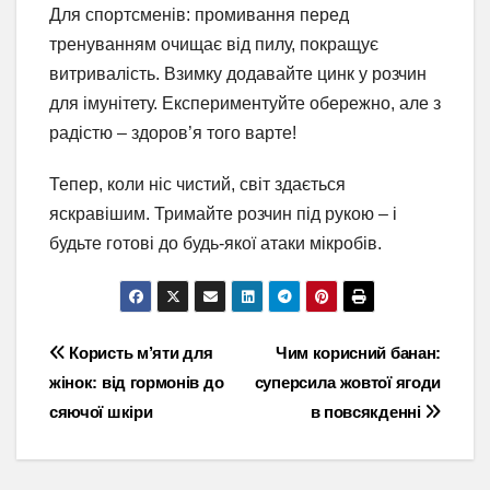
Для спортсменів: промивання перед
тренуванням очищає від пилу, покращує
витривалість. Взимку додавайте цинк у розчин
для імунітету. Експериментуйте обережно, але з
радістю – здоров’я того варте!
Тепер, коли ніс чистий, світ здається
яскравішим. Тримайте розчин під рукою – і
будьте готові до будь-якої атаки мікробів.
Навігація
Користь м’яти для
Чим корисний банан:
жінок: від гормонів до
суперсила жовтої ягоди
записів
сяючої шкіри
в повсякденні