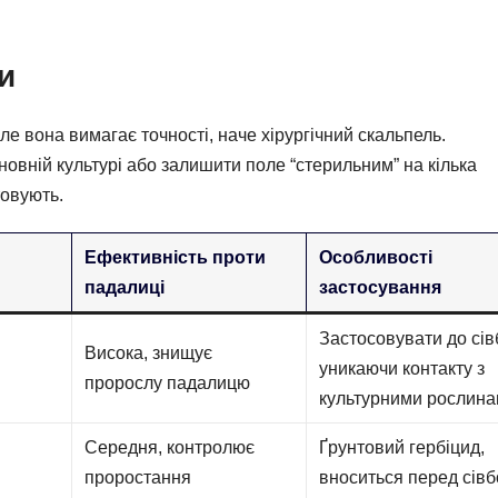
и
ле вона вимагає точності, наче хірургічний скальпель.
вній культурі або залишити поле “стерильним” на кілька
товують.
Ефективність проти
Особливості
падалиці
застосування
Застосовувати до сів
Висока, знищує
уникаючи контакту з
пророслу падалицю
культурними рослина
Середня, контролює
Ґрунтовий гербіцид,
проростання
вноситься перед сівб