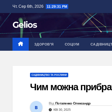
Перейти
Чт. Сер 6th, 2026
11:29:32 PM
до
вмісту
Gelios
ЗДОРОВ’Я
СОЦІУМ
САДІВНИЦ
САДІВНИЦТВО ТА РОСЛИНИ
Чим можна прибра
Від
Потапенко Олександр
КВІ 30, 2025