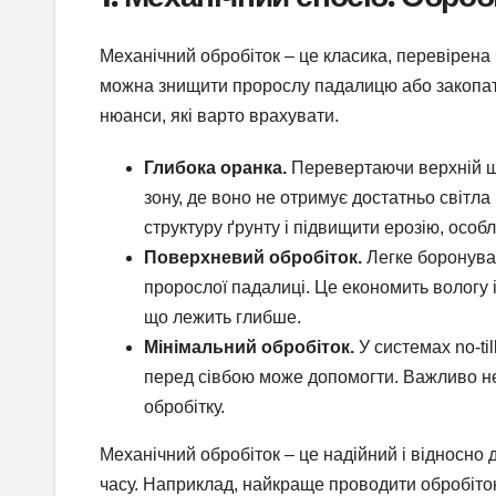
Механічний обробіток – це класика, перевірена
можна знищити пророслу падалицю або закопати 
нюанси, які варто врахувати.
Глибока оранка.
Перевертаючи верхній ша
зону, де воно не отримує достатньо світл
структуру ґрунту і підвищити ерозію, особл
Поверхневий обробіток.
Легке боронуван
пророслої падалиці. Це економить вологу 
що лежить глибше.
Мінімальний обробіток.
У системах no-ti
перед сівбою може допомогти. Важливо н
обробітку.
Механічний обробіток – це надійний і відносно 
часу. Наприклад, найкраще проводити обробіток