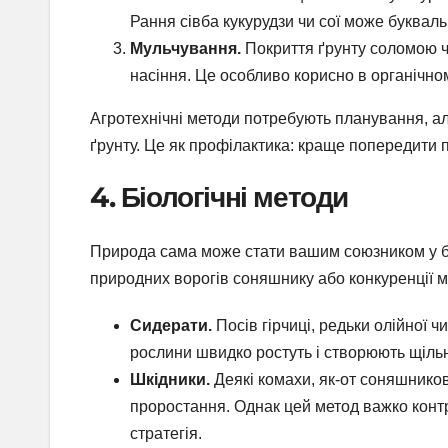
Рання сівба кукурудзи чи сої може буквал
Мульчування.
Покриття ґрунту соломою 
насіння. Це особливо корисно в органічно
Агротехнічні методи потребують планування, ал
ґрунту. Це як профілактика: краще попередити п
4. Біологічні методи
Природа сама може стати вашим союзником у бо
природних ворогів соняшнику або конкуренції 
Сидерати.
Посів гірчиці, редьки олійної 
рослини швидко ростуть і створюють щіль
Шкідники.
Деякі комахи, як-от соняшнико
проростання. Однак цей метод важко контр
стратегія.