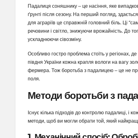
Падалиця соняшнику – це насіння, яке випадко
ґрунті після сезону. На перший погляд, здається
для аграріїв це справжній головний біль. Ці “с
речовини і світло, знижуючи врожайність. До то
ускладнюючи сівозміну.
Особливо гостро проблема стоїть у регіонах, д
півдня України кожна крапля вологи на вагу золот
фермера. Тож боротьба з падалицею – це не про
поля.
Методи боротьби з пад
Існує кілька підходів до контролю падалиці, і 
методи, щоб ви могли обрати той, який найкращ
1. Механічний спосіб: Оброб