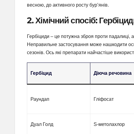
весною, до активного росту бур’янів.
2. Хімічний спосіб: Гербіцид
Гербіциди – це потужна зброя проти падалиці, а
Неправильне застосування може нашкодити осно
сезонів. Ось які препарати найчастіше викорис
Гербіцид
Діюча речовина
Раундап
Гліфосат
Дуал Голд
S-метолахлор