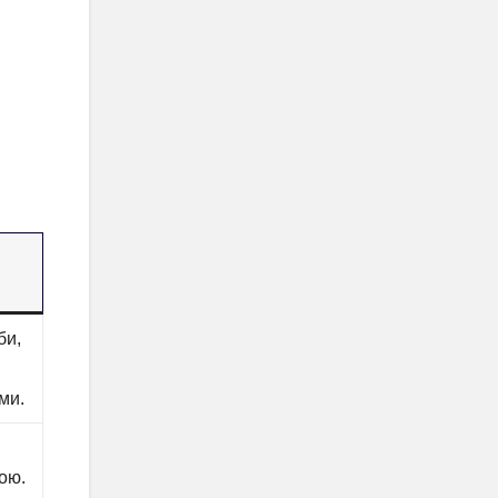
би,
ми.
ою.