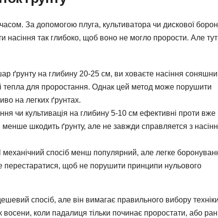
 часом. За допомогою плуга, культиватора чи дискової боро
насіння так глибоко, щоб воно не могло прорости. Але тут
р ґрунту на глибину 20-25 см, ви ховаєте насіння соняшни
а і тепла для проростання. Однак цей метод може порушити
иво на легких ґрунтах.
ня чи культивація на глибину 5-10 см ефективні проти вже
і менше шкодить ґрунту, але не завжди справляется з насін
ll механічний спосіб менш популярний, але легке боронуван
е перестаратися, щоб не порушити принципи нульового
дешевий спосіб, але він вимагає правильного вибору техніки
 восени, коли падалиця тільки починає проростати, або ра