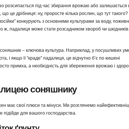
во розсипається під час збирання врожаю або залишається 
, що це дрібниця: ну, проросте кілька рослин, що тут такого?
амосійки” конкурують з основними культурами за воду, поживн
го ж, падалиця може стати розсадником хвороб чи шкідників
е соняшник – ключова культура. Наприклад, у посушливих у
а, і якщо її “краде” падалиця, це відчутно б’є по кишені
сто примха, а необхідність для збереження врожаю і здоро
алицею соняшнику
кожен має свої плюси та мінуси. Ми розглянемо найефективні
е підійде для вашого господарства.
іток ґрунту