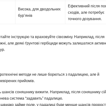
Ефективний після по
Висока, для дводольних
сходів, але потребує
бур’янів
точного дозування.
айте інструкцію та враховуйте сівозміну. Наприклад, після
ижні, але деякі ґрунтові гербіциди можуть залишатися актив
ур.
гротехнічні методи не лише борються з падалицею, але й
ревірених прийомів.
ть шансів соняшнику вижити. Наприклад, після соняшнику сі
енева система “задавить” падалицю.
швидко займе поле, у падалиці буде менше шансів пророст