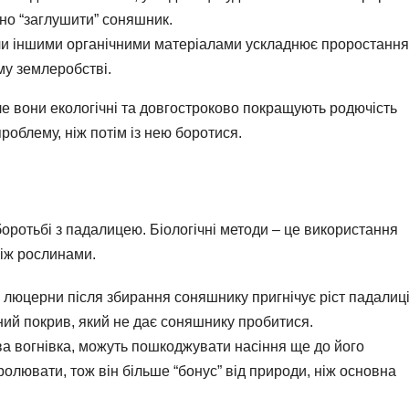
ьно “заглушити” соняшник.
чи іншими органічними матеріалами ускладнює проростання
му землеробстві.
е вони екологічні та довгостроково покращують родючість
роблему, ніж потім із нею боротися.
ротьбі з падалицею. Біологічні методи – це використання
між рослинами.
чи люцерни після збирання соняшнику пригнічує ріст падалиці
ний покрив, який не дає соняшнику пробитися.
ва вогнівка, можуть пошкоджувати насіння ще до його
олювати, тож він більше “бонус” від природи, ніж основна