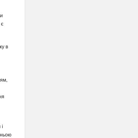
ни
 є
ку в
ням,
ня
 і
нньою