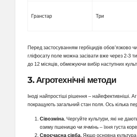
Гранстар
Три
Перед застосуванням гербіцидів обов’язково чит
гліфосату поле можна засівати вже через 2-3 т
до 12 місяців, обмежуючи вибір наступних культ
3. Агротехнічні методи
Іноді найпростіші рішення – найефективніші. А
покращують загальний стан поля. Ось кілька пе
Сівозміна.
Чергуйте культури, які не даю
озиму пшеницю чи ячмінь – їхня густа кор
Своєчасна сівба.
Якщо основна культура 