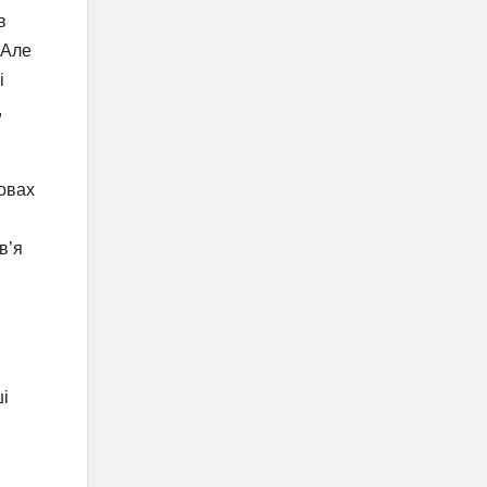
в
 Але
і
,
мовах
в’я
ші