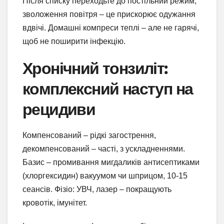
Після списку переходьте до постільний режим,
зволоження повітря – це прискорює одужання
вдвічі. Домашні компреси теплі – але не гарячі,
щоб не поширити інфекцію.
Хронічний тонзиліт:
комплексний наступ на
рецидиви
Компенсований – рідкі загострення,
декомпенсований – часті, з ускладненнями.
Базис – промивання мигдаликів антисептиками
(хлоргексидин) вакуумом чи шприцом, 10-15
сеансів. Фізіо: УВЧ, лазер – покращують
кровотік, імунітет.