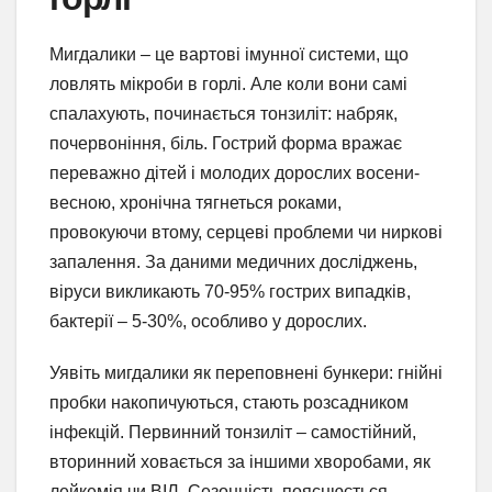
Мигдалики – це вартові імунної системи, що
ловлять мікроби в горлі. Але коли вони самі
спалахують, починається тонзиліт: набряк,
почервоніння, біль. Гострий форма вражає
переважно дітей і молодих дорослих восени-
весною, хронічна тягнеться роками,
провокуючи втому, серцеві проблеми чи ниркові
запалення. За даними медичних досліджень,
віруси викликають 70-95% гострих випадків,
бактерії – 5-30%, особливо у дорослих.
Уявіть мигдалики як переповнені бункери: гнійні
пробки накопичуються, стають розсадником
інфекцій. Первинний тонзиліт – самостійний,
вторинний ховається за іншими хворобами, як
лейкемія чи ВІЛ. Сезонність пояснюється