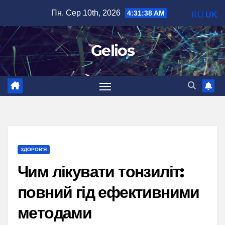
Перейти
Пн. Сер 10th, 2026
4:31:39 AM
RU
UK
до
вмісту
Gelios
ЗДОРОВ'Я
Чим лікувати тонзиліт:
повний гід ефективними
методами