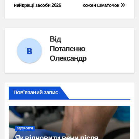
записів
найкращі засоби 2026
кожен шматочок
Від
Потапенко
Олександр
Пов’язаний запис
ЗДОРОВ'Я
Як відновити вени після