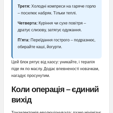
Третя:
Холодні компреси на гаряче горло
– посилює набряк. Тільки теплі.
Четверта:
Куріння чи сухе повітря –
дратує слизову, затягує одужання.
П’ята:
Переїдання гострого – подразнює,
обирайте каші, йогурти.
Цей блок рятує від хаосу: уникайте, і терапія
піде як по маслу. Додає впевненості новачкам,
нагадує просунутим.
Коли операція – єдиний
вихід
Тонзилектомія еволюціонувала: лазер мінімізує