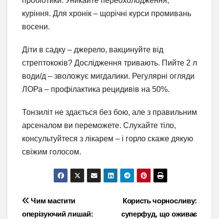
пробіотики. Уникайте переохолодження,
куріння. Для хронік – щорічні курси промивань
восени.
Діти в садку – джерело, вакцинуйте від
стрептококів? Дослідження тривають. Пийте 2 л
води/д – зволожує мигдалики. Регулярні огляди
ЛОРа – профілактика рецидивів на 50%.
Тонзиліт не здається без бою, але з правильним
арсеналом ви переможете. Слухайте тіло,
консультуйтеся з лікарем – і горло скаже дякую
свіжим голосом.
Навігація
Чим мастити
Користь чорносливу:
оперізуючий лишай:
суперфуд, що оживає