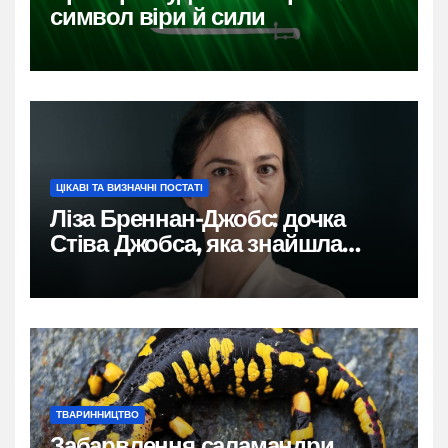
символ віри й сили
ЦІКАВІ ТА ВИЗНАЧНІ ПОСТАТІ
Ліза Бреннан-Джобс: дочка
Стіва Джобса, яка знайшла
власний голос
ТВАРИННИЦТВО
Забарвлення саламандри