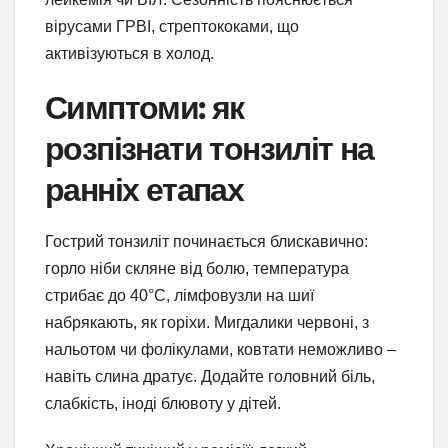
вірусами ГРВІ, стрептококами, що
активізуються в холод.
Симптоми: як
розпізнати тонзиліт на
ранніх етапах
Гострий тонзиліт починається блискавично:
горло ніби скляне від болю, температура
стрибає до 40°C, лімфовузли на шиї
набрякають, як горіхи. Мигдалики червоні, з
нальотом чи фолікулами, ковтати неможливо –
навіть слина дратує. Додайте головний біль,
слабкість, іноді блювоту у дітей.