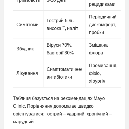
Тривалість
3-10 днів
рецидивами
Періодичний
Гострий біль,
Симптоми
дискомфорт,
висока T, наліт
пробки
Віруси 70%,
Змішана
Збудник
бактерії 30%
флора
Промивання,
Симптоматичне/
Лікування
фізіо,
антибіотики
хірургія
Таблиця базується на рекомендаціях Mayo
Clinic. Порівняння допомагає швидко
орієнтуватися: гострий – ударний, хронічний –
марудний.