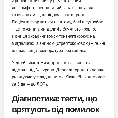
Хронічний тихіший у ремісії: легкий
дискомфорт, неприємний запах з рота від
казеозних мас, періодичні загострення.
Пацієнти скаржаться на втому, болі в суглобах
– це токсини з мигдаликів блукають кров’ю.
Різниця з фарингітом: у тонзиліті фокус на
мигдаликах, з ангіною (стрептококовою) – гнійні
плівки, вища температура без кашлю.
У дітей симптоми яскравіші: слізливість,
відмова від їжі, хрипи. Дорослі терплять довше,
ризикуючи ускладненнями. Якщо біль не минає
за 3 дні – до ЛОРа.
Діагностика: тести, що
врятують від помилок