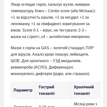
Лікар оглядає горло, пальпує вузли, вимірює
температуру. Ключ – Centor score (або McIsaac):
+1 за відсутність кашлю, +1 за ексудат, +1 за
лихоманку, +1 за лімфаденіт, коригування за
віком. Score 0-1 – вірус, не тестувати; 2-3 –
мазок на стрепт; ≥4 – антибіотики емпірично.
Мазок з горла на GAS – золотий стандарт, ПЛР
для вірусів. Аналіз крові показує лейкоцити,
ШОЕ. Для хронічного – УЗД мигдаликів,
ревмопроби (АСЛО). Диференціал:
мононуклеоз, дифтерія (рідко, але страшно).
Гострий
Хронічний
Параметр
тонзиліт
тонзиліт
Місяці-роки з