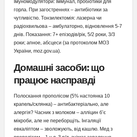
Імуномодулятори: Іммунал, пробіотики для
горла. При загостреннях – антибіотики за
чутливістю. Тонзилектомія: лазерна чи
радіохвильова – амбулаторно, відновлення 5-7
днів. Показання: 7+ епізодів/рік, 5/2 роки, 3/3
роки; апное, абсцеси (за протоколом МОЗ
України, moz.gov.ua).
Домашні засоби: що
працює насправді
Полоскання прополісом (5% настоянка 10
крапель/склянка) – антибактеріально, але
алергія? Часник з молоком – алліцин б’є
мікроби, але не переборщіть. Інгаляції
евкаліптом – зволожують, від кашлю. Мед з