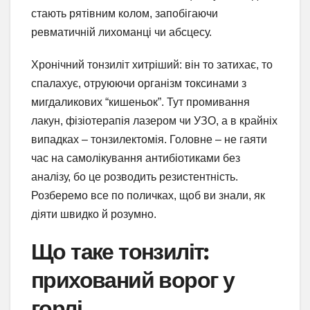
стають рятівним колом, запобігаючи
ревматичній лихоманці чи абсцесу.
Хронічний тонзиліт хитріший: він то затихає, то
спалахує, отруюючи організм токсинами з
мигдаликових “кишеньок”. Тут промивання
лакун, фізіотерапія лазером чи УЗО, а в крайніх
випадках – тонзилектомія. Головне – не гаяти
час на самолікування антибіотиками без
аналізу, бо це розводить резистентність.
Розберемо все по поличках, щоб ви знали, як
діяти швидко й розумно.
Що таке тонзиліт:
прихований ворог у
горлі