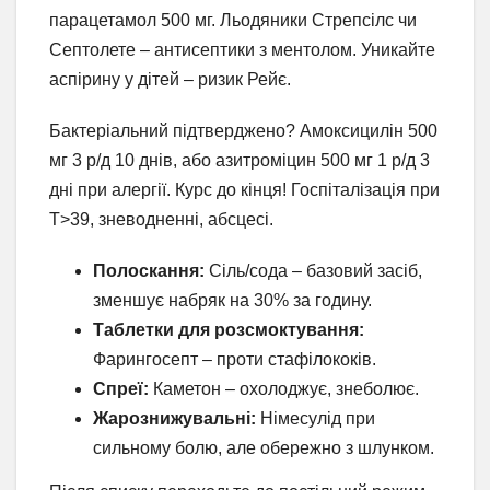
парацетамол 500 мг. Льодяники Стрепсілс чи
Септолете – антисептики з ментолом. Уникайте
аспірину у дітей – ризик Рейє.
Бактеріальний підтверджено? Амоксицилін 500
мг 3 р/д 10 днів, або азитроміцин 500 мг 1 р/д 3
дні при алергії. Курс до кінця! Госпіталізація при
T>39, зневодненні, абсцесі.
Полоскання:
Сіль/сода – базовий засіб,
зменшує набряк на 30% за годину.
Таблетки для розсмоктування:
Фарингосепт – проти стафілококів.
Спреї:
Каметон – охолоджує, знеболює.
Жарознижувальні:
Німесулід при
сильному болю, але обережно з шлунком.