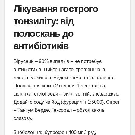
Лікування гострого
тонзиліту: від
полоскань до
антибіотиків
Вірусний – 90% випадків – не потребує
антибіотиків. Пийте багато: трав’яні чаї з
липою, малиною, медом знімають запалення.
Полоскання кожні 2 години: 1 ч.л. солі на
склянку теплої води – витягує гній, знезаражує.
Додайте соду чи йод (фурацилін 1:5000). Спреї
– Тантум Верде, Гексорал – обволікають
слизову.
Знеболення: ібупрофен 400 мг 3 р/д,