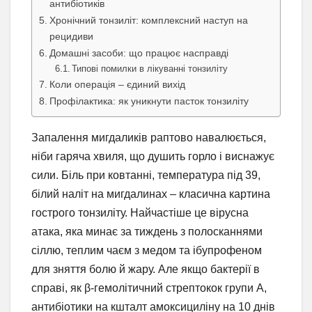
антибіотиків
Хронічний тонзиліт: комплексний наступ на
рецидиви
Домашні засоби: що працює насправді
Типові помилки в лікуванні тонзиліту
Коли операція – єдиний вихід
Профілактика: як уникнути пасток тонзиліту
Запалення мигдаликів раптово навалюється,
ніби гаряча хвиля, що душить горло і виснажує
сили. Біль при ковтанні, температура під 39,
білий наліт на мигдалинах – класична картина
гострого тонзиліту. Найчастіше це вірусна
атака, яка минає за тиждень з полосканнями
сіллю, теплим чаєм з медом та ібупрофеном
для зняття болю й жару. Але якщо бактерії в
справі, як β-гемолітичний стрептокок групи А,
антибіотики на кшталт амоксициліну на 10 днів