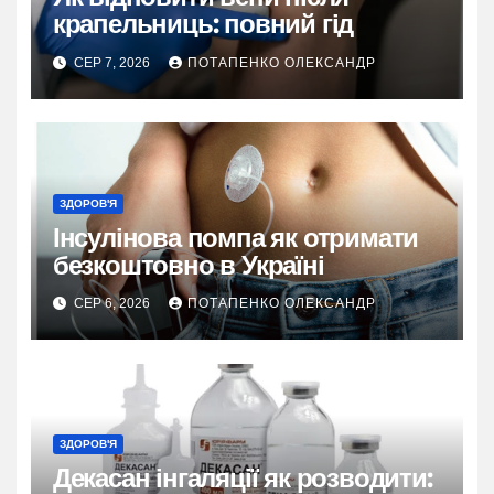
крапельниць: повний гід
СЕР 7, 2026
ПОТАПЕНКО ОЛЕКСАНДР
ЗДОРОВ'Я
Інсулінова помпа як отримати
безкоштовно в Україні
СЕР 6, 2026
ПОТАПЕНКО ОЛЕКСАНДР
ЗДОРОВ'Я
Декасан інгаляції як розводити: