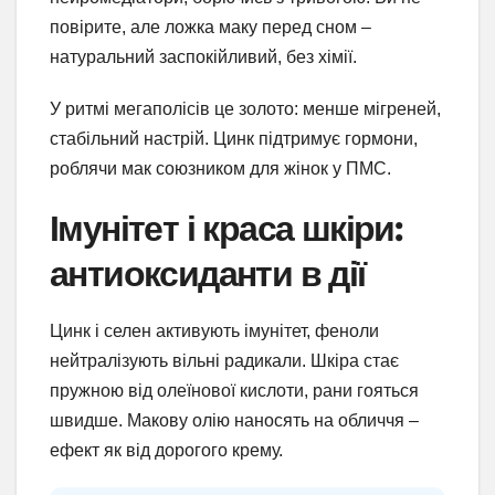
повірите, але ложка маку перед сном –
натуральний заспокійливий, без хімії.
У ритмі мегаполісів це золото: менше мігреней,
стабільний настрій. Цинк підтримує гормони,
роблячи мак союзником для жінок у ПМС.
Імунітет і краса шкіри:
антиоксиданти в дії
Цинк і селен активують імунітет, феноли
нейтралізують вільні радикали. Шкіра стає
пружною від олеїнової кислоти, рани гояться
швидше. Макову олію наносять на обличчя –
ефект як від дорогого крему.