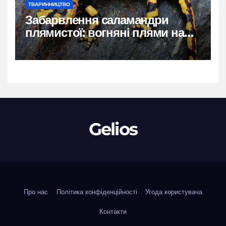
ТВАРИННИЦТВО
Забарвлення саламандри
плямистої: вогняні плями на
чорному тлі
Gelios
Про нас
Політика конфіденційності
Угода користувача
Контакти