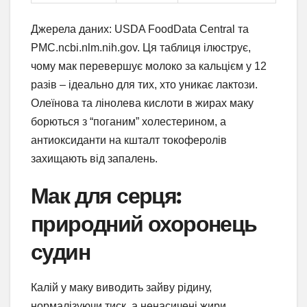
Джерела даних: USDA FoodData Central та
PMC.ncbi.nlm.nih.gov. Ця таблиця ілюструє,
чому мак перевершує молоко за кальцієм у 12
разів – ідеально для тих, хто уникає лактози.
Олеїнова та лінолева кислоти в жирах маку
борються з “поганим” холестерином, а
антиоксиданти на кшталт токоферолів
захищають від запалень.
Мак для серця:
природний охоронець
судин
Калій у маку виводить зайву рідину,
нормалізуючи тиск, а ненасичені жири