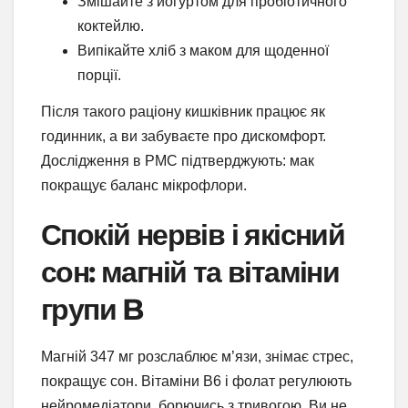
Змішайте з йогуртом для пробіотичного
коктейлю.
Випікайте хліб з маком для щоденної
порції.
Після такого раціону кишківник працює як
годинник, а ви забуваєте про дискомфорт.
Дослідження в PMC підтверджують: мак
покращує баланс мікрофлори.
Спокій нервів і якісний
сон: магній та вітаміни
групи B
Магній 347 мг розслаблює м’язи, знімає стрес,
покращує сон. Вітаміни B6 і фолат регулюють
нейромедіатори, борючись з тривогою. Ви не