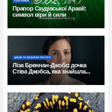
ГЕОГРАФІЯ
Прапор Саудівської Аравії:
символ віри й сили
ЦІКАВІ ТА ВИЗНАЧНІ ПОСТАТІ
Ліза Бреннан-Джобс: дочка
Стіва Джобса, яка знайшла
власний голос