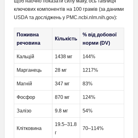
Щоб наочно показати силу маку, ось таблиця
ключових компонентів на 100 грамів (за даними
USDA та досліджень у PMC.ncbi.nlm.nih.gov):
Поживна
% від добової
Кількість
речовина
норми (DV)
Кальцій
1438 мг
144%
Марганець
28 мг
1217%
Магній
347 мг
83%
Фосфор
870 мг
124%
Залізо
9.8 мг
54%
19.5–31.8
Клітковина
70–114%
г