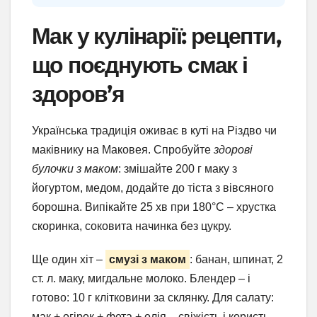
Мак у кулінарії: рецепти,
що поєднують смак і
здоров’я
Українська традиція оживає в куті на Різдво чи
маківнику на Маковея. Спробуйте
здорові
булочки з маком
: змішайте 200 г маку з
йогуртом, медом, додайте до тіста з вівсяного
борошна. Випікайте 25 хв при 180°C – хрустка
скоринка, соковита начинка без цукру.
Ще один хіт –
смузі з маком
: банан, шпинат, 2
ст. л. маку, мигдальне молоко. Блендер – і
готово: 10 г клітковини за склянку. Для салату:
мак + огірок + фета + олія – свіжість і користь.