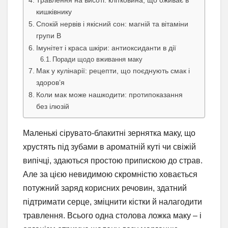
Травлення на висоті: клітковина, що оживає в
кишківнику
Спокій нервів і якісний сон: магній та вітаміни
групи B
Імунітет і краса шкіри: антиоксиданти в дії
Поради щодо вживання маку
Мак у кулінарії: рецепти, що поєднують смак і
здоров’я
Коли мак може нашкодити: протипоказання
без ілюзій
Маленькі сірувато-блакитні зернятка маку, що
хрустять під зубами в ароматній куті чи свіжій
випічці, здаються простою припискою до страв.
Але за цією невидимою скромністю ховається
потужний заряд корисних речовин, здатний
підтримати серце, зміцнити кістки й налагодити
травлення. Всього одна столова ложка маку – і