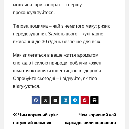
можлива; при запорах – спершу
проконсультуйтеся.
Типова помилка – чай з немитого маку: ризик
передозування. Замість цього – кулінарне
вживання до 30 г/день безпечне для всіх.
Мак вплететься в ваше життя ароматом
спогадів і силою природи, роблячи кожен
шматочок випічки інвестицією в здоров’я.
Спробуйте сьогодні – і відчуйте, як тіло
відгукується.
Навігація
Чим корисний хрін:
Чим корисний чай
потужний союзник
каркаде: сили червоного
записів