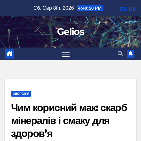
Перейти
Сб. Сер 8th, 2026
4:49:51 PM
RU
UK
до
вмісту
Gelios
ЗДОРОВ'Я
Чим корисний мак: скарб
мінералів і смаку для
здоров’я