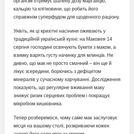
організм отримує шалену дозу марганцю,
кальцію та клітковини, що робить його
справжнім суперфудом для щоденного раціону.
Уявіть, як ці крихітні насінини оживають у
традиційній українській кухні: на Маковея 14
серпня господині освячують букети з маком, а
взимку варять густу начинку для млинців. Не
дивно, що мак не просто смачний – він ще й
лікує зсередини, борючись з дефіцитом
мінералів у сучасному харчуванні. Дослідження
показують, що регулярне вживання маку
знижує ризик серцевих проблем і покращує
мікробіом кишківника.
Тепер розберемося, чому саме мак заслуговує
місця на вашому столі, розкриваючи кожен
аспект його сили крок за кроком.