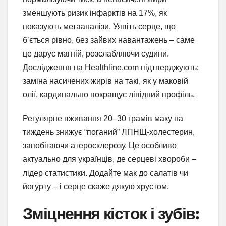
зменшують ризик інфарктів на 17%, як
показують метааналізи. Уявіть серце, що
б’ється рівно, без зайвих навантажень – саме
це дарує магній, розслабляючи судини.
Дослідження на Healthline.com підтверджують:
заміна насичених жирів на такі, як у маковій
олії, кардинально покращує ліпідний профіль.
Регулярне вживання 20–30 грамів маку на
тиждень знижує “поганий” ЛПНЩ-холестерин,
запобігаючи атеросклерозу. Це особливо
актуально для українців, де серцеві хвороби –
лідер статистики. Додайте мак до салатів чи
йогурту – і серце скаже дякую хрустом.
Зміцнення кісток і зубів: