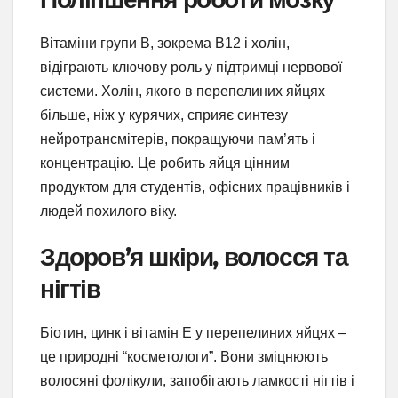
Вітаміни групи B, зокрема B12 і холін,
відіграють ключову роль у підтримці нервової
системи. Холін, якого в перепелиних яйцях
більше, ніж у курячих, сприяє синтезу
нейротрансмітерів, покращуючи пам’ять і
концентрацію. Це робить яйця цінним
продуктом для студентів, офісних працівників і
людей похилого віку.
Здоров’я шкіри, волосся та
нігтів
Біотин, цинк і вітамін E у перепелиних яйцях –
це природні “косметологи”. Вони зміцнюють
волосяні фолікули, запобігають ламкості нігтів і