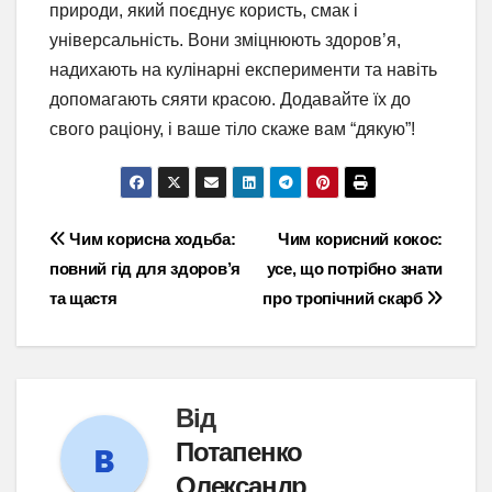
природи, який поєднує користь, смак і
універсальність. Вони зміцнюють здоров’я,
надихають на кулінарні експерименти та навіть
допомагають сяяти красою. Додавайте їх до
свого раціону, і ваше тіло скаже вам “дякую”!
Навігація
Чим корисна ходьба:
Чим корисний кокос:
повний гід для здоров’я
усе, що потрібно знати
записів
та щастя
про тропічний скарб
Від
Потапенко
Олександр