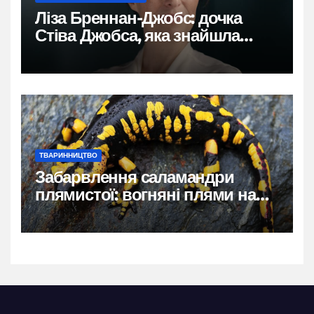
Ліза Бреннан-Джобс: дочка
Стіва Джобса, яка знайшла
власний голос
ТВАРИННИЦТВО
Забарвлення саламандри
плямистої: вогняні плями на
чорному тлі