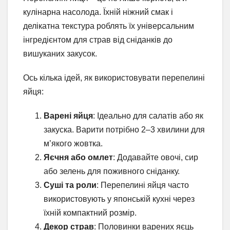
кулінарна насолода. Їхній ніжний смак і
делікатна текстура роблять їх універсальним
інгредієнтом для страв від сніданків до
вишуканих закусок.
Ось кілька ідей, як використовувати перепелині
яйця:
Варені яйця
: Ідеально для салатів або як
закуска. Варити потрібно 2–3 хвилини для
м’якого жовтка.
Яєчня або омлет
: Додавайте овочі, сир
або зелень для поживного сніданку.
Суші та роли
: Перепелині яйця часто
використовують у японській кухні через
їхній компактний розмір.
Декор страв
: Половинки варених яєць