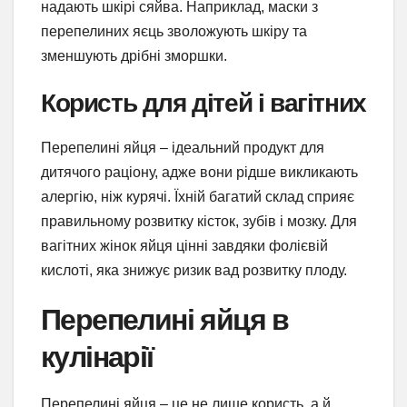
надають шкірі сяйва. Наприклад, маски з
перепелиних яєць зволожують шкіру та
зменшують дрібні зморшки.
Користь для дітей і вагітних
Перепелині яйця – ідеальний продукт для
дитячого раціону, адже вони рідше викликають
алергію, ніж курячі. Їхній багатий склад сприяє
правильному розвитку кісток, зубів і мозку. Для
вагітних жінок яйця цінні завдяки фолієвій
кислоті, яка знижує ризик вад розвитку плоду.
Перепелині яйця в
кулінарії
Перепелині яйця – це не лише користь, а й