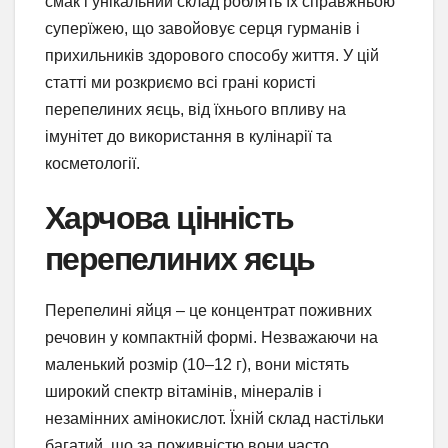
смак і унікальний склад роблять їх справжньою
суперїжею, що завойовує серця гурманів і
прихильників здорового способу життя. У цій
статті ми розкриємо всі грані користі
перепелиних яєць, від їхнього впливу на
імунітет до використання в кулінарії та
косметології.
Харчова цінність
перепелиних яєць
Перепелині яйця – це концентрат поживних
речовин у компактній формі. Незважаючи на
маленький розмір (10–12 г), вони містять
широкий спектр вітамінів, мінералів і
незамінних амінокислот. Їхній склад настільки
багатий, що за поживністю вони часто