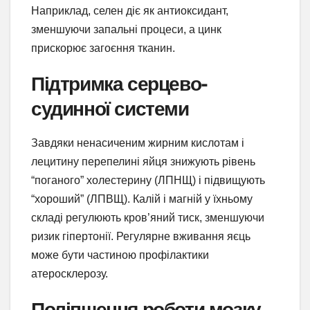
Наприклад, селен діє як антиоксидант,
зменшуючи запальні процеси, а цинк
прискорює загоєння тканин.
Підтримка серцево-
судинної системи
Завдяки ненасиченим жирним кислотам і
лецитину перепелині яйця знижують рівень
“поганого” холестерину (ЛПНЩ) і підвищують
“хороший” (ЛПВЩ). Калій і магній у їхньому
складі регулюють кров’яний тиск, зменшуючи
ризик гіпертонії. Регулярне вживання яєць
може бути частиною профілактики
атеросклерозу.
Поліпшення роботи мозку