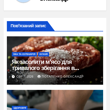
Пов’язаний запис
ЇЖА ТА КУЛІНАРІЯ
КУХНЯ
Як засолити м’ясо для
тривалого зберігання в
домашніх умовах
СЕР 7, 2026
ПОТАПЕНКО ОЛЕКСАНДР
ЗДОРОВ'Я