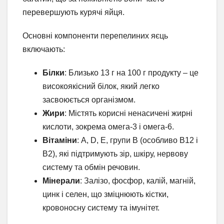
перевершують курячі яйця.
Основні компоненти перепелиних яєць
включають:
Білки
: Близько 13 г на 100 г продукту – це
високоякісний білок, який легко
засвоюється організмом.
Жири
: Містять корисні ненасичені жирні
кислоти, зокрема омега-3 і омега-6.
Вітаміни
: A, D, E, групи B (особливо B12 і
B2), які підтримують зір, шкіру, нервову
систему та обмін речовин.
Мінерали
: Залізо, фосфор, калій, магній,
цинк і селен, що зміцнюють кістки,
кровоносну систему та імунітет.