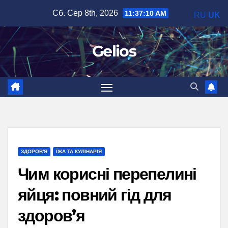
Перейти
Сб. Сер 8th, 2026
11:37:11 AM
RU
UK
до
вмісту
Gelios
ЗДОРОВ'Я
ЇЖА ТА КУЛІНАРІЯ
Чим корисні перепелині
яйця: повний гід для
здоров’я