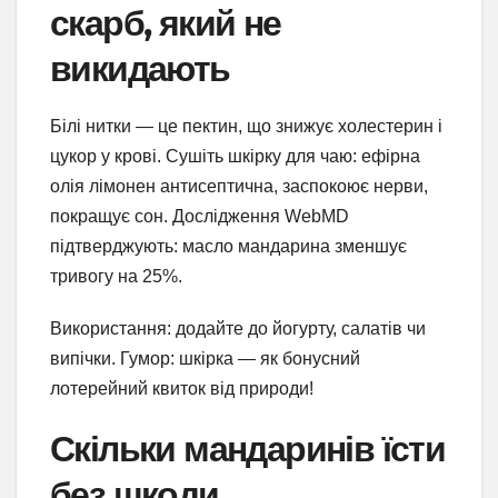
скарб, який не
викидають
Білі нитки — це пектин, що знижує холестерин і
цукор у крові. Сушіть шкірку для чаю: ефірна
олія лімонен антисептична, заспокоює нерви,
покращує сон. Дослідження WebMD
підтверджують: масло мандарина зменшує
тривогу на 25%.
Використання: додайте до йогурту, салатів чи
випічки. Гумор: шкірка — як бонусний
лотерейний квиток від природи!
Скільки мандаринів їсти
без шкоди