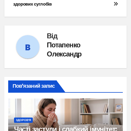
здорових суглобів
Від
Потапенко
Олександр
Пов’язаний запис
ЗДОРОВ'Я
Часті застуди і слабкий імунітет: