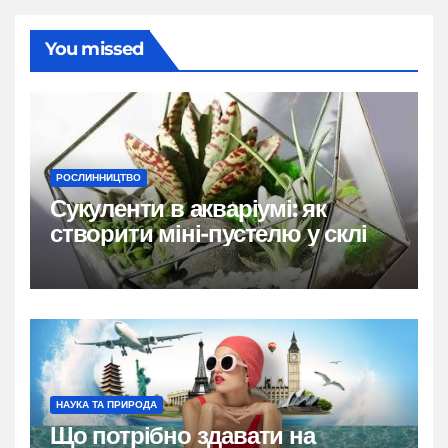
You missed
РОСЛИННИЦТВО
Сукуленти в акваріумі: як
створити міні-пустелю у склі
НАУКА ТА ПРИРОДА
Що потрібно здавати на