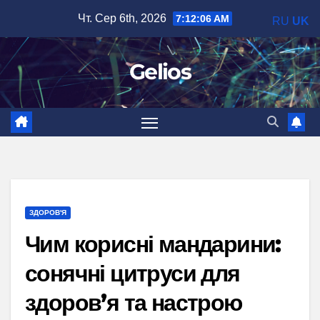
Перейти
Чт. Сер 6th, 2026
7:12:07 AM
RU
UK
до
вмісту
Gelios
ЗДОРОВ'Я
Чим корисні мандарини:
сонячні цитруси для
здоров’я та настрою