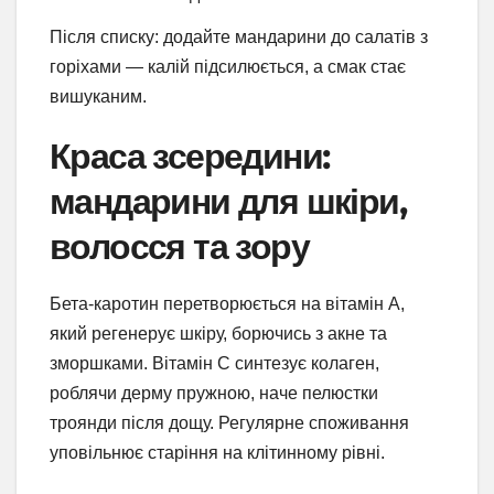
Після списку: додайте мандарини до салатів з
горіхами — калій підсилюється, а смак стає
вишуканим.
Краса зсередини:
мандарини для шкіри,
волосся та зору
Бета-каротин перетворюється на вітамін А,
який регенерує шкіру, борючись з акне та
зморшками. Вітамін С синтезує колаген,
роблячи дерму пружною, наче пелюстки
троянди після дощу. Регулярне споживання
уповільнює старіння на клітинному рівні.