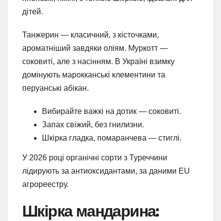
дітей.
Танжерин — класичний, з кісточками,
ароматніший завдяки оліям. Муркотт —
соковиті, але з насінням. В Україні взимку
домінують марокканські клементини та
перуанські абікан.
Вибирайте важкі на дотик — соковиті.
Запах свіжий, без гнилизни.
Шкірка гладка, помаранчева — стиглі.
У 2026 році органічні сорти з Туреччини
лідирують за антиоксидантами, за даними EU
агрореестру.
Шкірка мандарина: