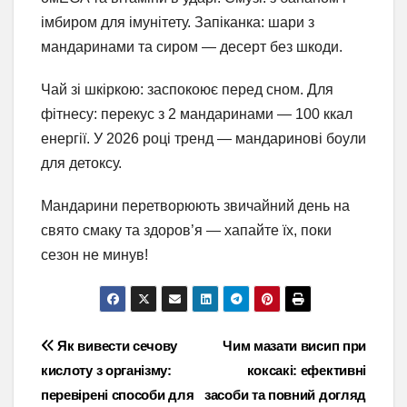
імбиром для імунітету. Запіканка: шари з
мандаринами та сиром — десерт без шкоди.
Чай зі шкіркою: заспокоює перед сном. Для
фітнесу: перекус з 2 мандаринами — 100 ккал
енергії. У 2026 році тренд — мандаринові боули
для детоксу.
Мандарини перетворюють звичайний день на
свято смаку та здоров’я — хапайте їх, поки
сезон не минув!
Навігація
Як вивести сечову
Чим мазати висип при
кислоту з організму:
коксакі: ефективні
записів
перевірені способи для
засоби та повний догляд