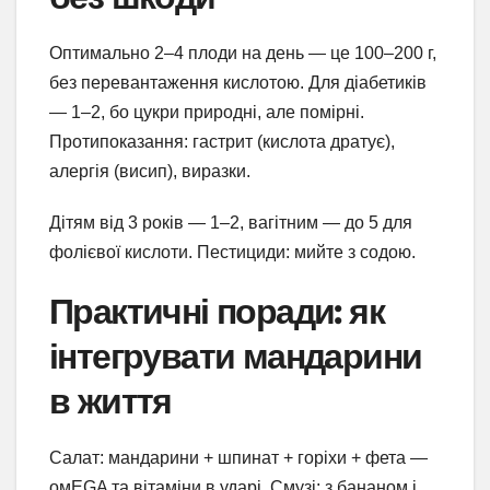
Оптимально 2–4 плоди на день — це 100–200 г,
без перевантаження кислотою. Для діабетиків
— 1–2, бо цукри природні, але помірні.
Протипоказання: гастрит (кислота дратує),
алергія (висип), виразки.
Дітям від 3 років — 1–2, вагітним — до 5 для
фолієвої кислоти. Пестициди: мийте з содою.
Практичні поради: як
інтегрувати мандарини
в життя
Салат: мандарини + шпинат + горіхи + фета —
омEGA та вітаміни в ударі. Смузі: з бананом і