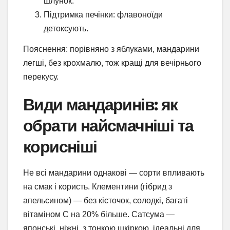
шлунок.
Підтримка печінки: флавоноїди
детоксують.
Пояснення: порівняно з яблуками, мандарини
легші, без крохмалю, тож кращі для вечірнього
перекусу.
Види мандаринів: як
обрати найсмачніші та
корисніші
Не всі мандарини однакові — сорти впливають
на смак і користь. Клементини (гібрид з
апельсином) — без кісточок, солодкі, багаті
вітаміном C на 20% більше. Сатсума —
японські, ніжні, з тонкою шкіркою, ідеальні для