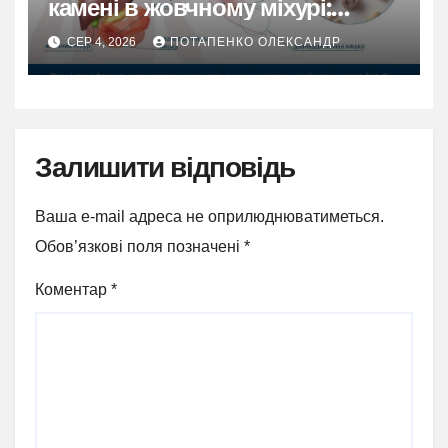
камені в жовчному міхурі:
правда, міфи та реальні
СЕР 4, 2026
ПОТАПЕНКО ОЛЕКСАНДР
можливості
Залишити відповідь
Ваша e-mail адреса не оприлюднюватиметься.
Обов’язкові поля позначені
*
Коментар
*