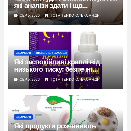
які аналізи здати і що
перевірити
СЕР 5, 2026
ПОТАПЕНКО ОЛЕКСАНДР
ЗДОРОВ'Я
ЛІКУВАЛЬНІ ЗАСОБИ
Які заспокійливі краплі від
низького тиску: безпечні
варіанти
СЕР 5, 2026
ПОТАПЕНКО ОЛЕКСАНДР
ЗДОРОВ'Я
Які продукти розчиняють