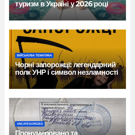
туризм в Україні у 2026 році
ВІЙСЬКОВА ТЕМАТИКА
Чорні запорожці: легендарний
полк УНР і символ незламності
UNCATEGORIZED
Пронумеровано та