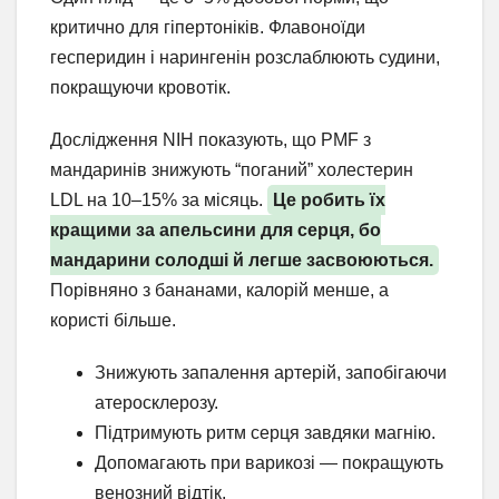
критично для гіпертоніків. Флавоноїди
гесперидин і нарингенін розслаблюють судини,
покращуючи кровотік.
Дослідження NIH показують, що PMF з
мандаринів знижують “поганий” холестерин
LDL на 10–15% за місяць.
Це робить їх
кращими за апельсини для серця, бо
мандарини солодші й легше засвоюються.
Порівняно з бананами, калорій менше, а
користі більше.
Знижують запалення артерій, запобігаючи
атеросклерозу.
Підтримують ритм серця завдяки магнію.
Допомагають при варикозі — покращують
венозний відтік.