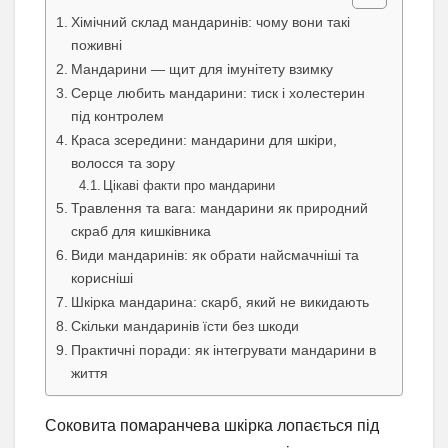
Хімічний склад мандаринів: чому вони такі
поживні
Мандарини — щит для імунітету взимку
Серце любить мандарини: тиск і холестерин
під контролем
Краса зсередини: мандарини для шкіри,
волосся та зору
Цікаві факти про мандарини
Травлення та вага: мандарини як природний
скраб для кишківника
Види мандаринів: як обрати найсмачніші та
корисніші
Шкірка мандарина: скарб, який не викидають
Скільки мандаринів їсти без шкоди
Практичні поради: як інтегрувати мандарини в
життя
Соковита помаранчева шкірка лопається під