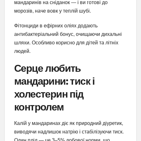
мандаринів на сніданок — і ви готові до
морозів, наче вовк у теплій шубі.
Фітонциди в ефірних оліях додають
антибактеріальний бонус, очищаючи дихальні
шляхи. Особливо корисно для дітей та літніх
людей.
Серце любить
мандарини: тиск і
холестерин під
контролем
Калій у мандаринах діє як природний діуретик,
виводячи надлишок натрію і стабілізуючи тиск.
Один плід — це 3–5% добової норми, що