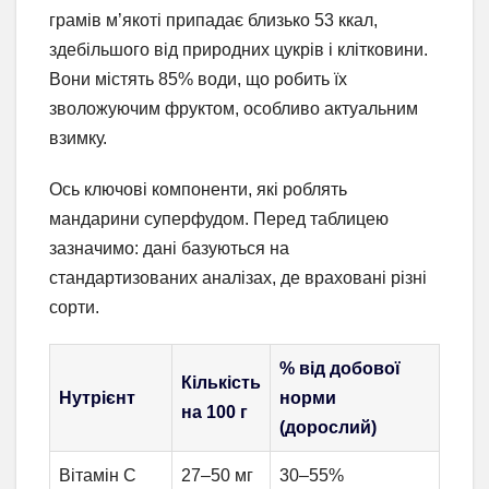
грамів м’якоті припадає близько 53 ккал,
здебільшого від природних цукрів і клітковини.
Вони містять 85% води, що робить їх
зволожуючим фруктом, особливо актуальним
взимку.
Ось ключові компоненти, які роблять
мандарини суперфудом. Перед таблицею
зазначимо: дані базуються на
стандартизованих аналізах, де враховані різні
сорти.
% від добової
Кількість
Нутрієнт
норми
на 100 г
(дорослий)
Вітамін С
27–50 мг
30–55%