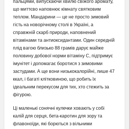
пальцями, випускаючи хвилю свіжого аромату,
що миттєво наповнює кімнату святковим
теплом. Мандарини — це не просто зимовий
гість на новорічному столі в Україні, а
справжній скарб природи, наповнений
вітамінами та антиоксидантами. Один середній
плід вагою близько 88 грамів дарує майже
половину добової норми вітаміну С, підтримує
імунітет і допомагає боротися з зимовими
застудами. А ще вони низькокалорійні, лише 47
ккал, і багаті клітковиною, що робить їх
ідеальним перекусом для тих, хто стежить за
фігурою.
Ці маленькі сонячні кулечки ховають у собі
калій для серця, бета-каротин для зору та
флавоноїди, які борються з вільними