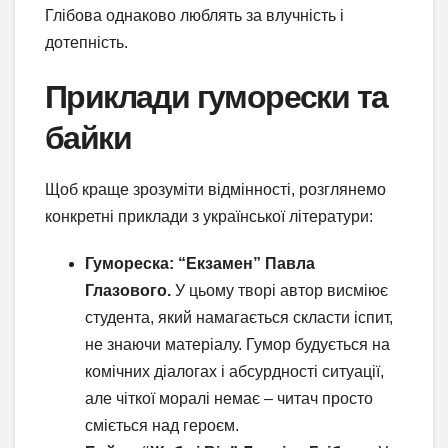
Глібова однаково люблять за влучність і
дотепність.
Приклади гуморески та
байки
Щоб краще зрозуміти відмінності, розглянемо
конкретні приклади з української літератури:
Гумореска: “Екзамен” Павла
Глазового.
У цьому творі автор висміює
студента, який намагається скласти іспит,
не знаючи матеріалу. Гумор будується на
комічних діалогах і абсурдності ситуації,
але чіткої моралі немає – читач просто
сміється над героєм.