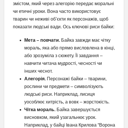
змістом, який через алегорію передає моральні
чи етичні уроки. Вона часто використовує
тварин чи неживі об’єкти як персонажів, щоб
показати людські вади. Ось ключові риси байки:
Мета – повчати.
Байка завжди має чітку
мораль, яка або прямо висловлена в кінці,
або зрозуміла з сюжету. Її завдання –
навчити читача мудрості, чесності чи
інших чеснот.
Алегорія.
Персонажі байки – тварини,
рослини чи предмети – символізують
людські риси. Наприклад, лисиця
уособлює хитрість, а вовк – жорстокість.
Чітка мораль.
Байка завершується
висновком, який узагальнює урок.
Наприклад, у байці Івана Крилова “Ворона