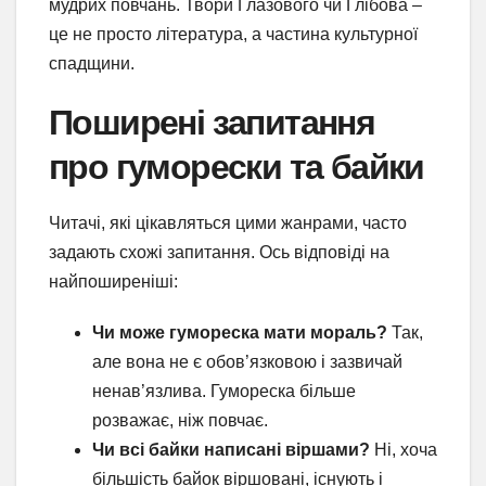
мудрих повчань. Твори Глазового чи Глібова –
це не просто література, а частина культурної
спадщини.
Поширені запитання
про гуморески та байки
Читачі, які цікавляться цими жанрами, часто
задають схожі запитання. Ось відповіді на
найпоширеніші:
Чи може гумореска мати мораль?
Так,
але вона не є обов’язковою і зазвичай
ненав’язлива. Гумореска більше
розважає, ніж повчає.
Чи всі байки написані віршами?
Ні, хоча
більшість байок віршовані, існують і