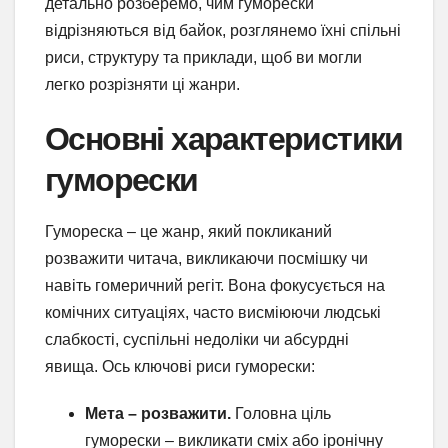
детально розберемо, чим гуморески
відрізняються від байок, розглянемо їхні спільні
риси, структуру та приклади, щоб ви могли
легко розрізняти ці жанри.
Основні характеристики
гуморески
Гумореска – це жанр, який покликаний
розважити читача, викликаючи посмішку чи
навіть гомеричний регіт. Вона фокусується на
комічних ситуаціях, часто висміюючи людські
слабкості, суспільні недоліки чи абсурдні
явища. Ось ключові риси гуморески:
Мета – розважити.
Головна ціль
гуморески – викликати сміх або іронічну