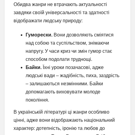
Обидва жанри не втрачають актуальності
завдяки своїй універсальності та здатності
відображати людську природу:
Гуморески.
Вони дозволяють сміятися
над собою та суспільством, знімаючи
напругу. У часи криз чи змін гумор стає
способом подолати труднощі.
Байки.
Їхні уроки позачасові, адже
людські вади – жадібність, пиха, заздрість
– залишаються незмінними. Байки
допомагають виховувати молоде
покоління.
В українській літературі ці жанри особливо
цінні, адже вони відображають національний
характер: дотепність, іронію та любов до