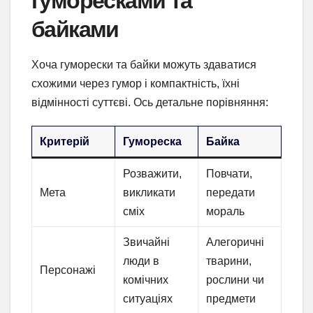
гуморесками та
байками
Хоча гуморески та байки можуть здаватися
схожими через гумор і компактність, їхні
відмінності суттєві. Ось детальне порівняння:
Критерій
Гумореска
Байка
Розважити,
Повчати,
Мета
викликати
передати
сміх
мораль
Звичайні
Алегоричні
люди в
тварини,
Персонажі
комічних
рослини чи
ситуаціях
предмети