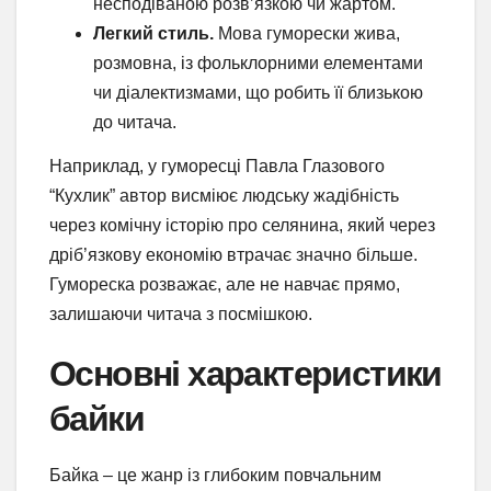
несподіваною розв’язкою чи жартом.
Легкий стиль.
Мова гуморески жива,
розмовна, із фольклорними елементами
чи діалектизмами, що робить її близькою
до читача.
Наприклад, у гуморесці Павла Глазового
“Кухлик” автор висміює людську жадібність
через комічну історію про селянина, який через
дріб’язкову економію втрачає значно більше.
Гумореска розважає, але не навчає прямо,
залишаючи читача з посмішкою.
Основні характеристики
байки
Байка – це жанр із глибоким повчальним