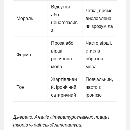
Відсутня
Чітка, прямо
або
Мораль
висловлена
ненав’язлив
чи зрозуміла
а
Проза або
Часто вірші,
вірші,
стисла
Форма
розмовна
образна
мова
мова
Жартівливи
Повчальний,
Тон
й, іронічний,
часто з
сатиричний
іронією
Джерело: Аналіз літературознавчих праць і
творів української літератури.