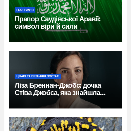
ГЕОГРАФІЯ
Прапор Саудівської Аравії:
символ віри й сили
ЦІКАВІ ТА ВИЗНАЧНІ ПОСТАТІ
Ліза Бреннан-Джобс: дочка
Стіва Джобса, яка знайшла
власний голос