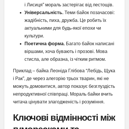
і Лисиця” мораль застерігає від лестощів.
Універсальність.
Теми байок позачасові:
жадібність, пиха, дружба. Це робить їх
актуальними для будь-якої епохи чи
культури.
Поетична форма.
Багато байок написані
віршами, хоча бувають і прозові. Мова
стисла, але образна, із чітким ритмом.
Приклад – байка Леоніда Глібова “Лебідь, Щука
і Рак”, де через алегорію трьох тварин, які не
можуть домовитися, автор показує безглуздість
непродуктивної співпраці. Мораль байки вчить
читача цінувати злагодженість і розуміння.
Ключові відмінності між