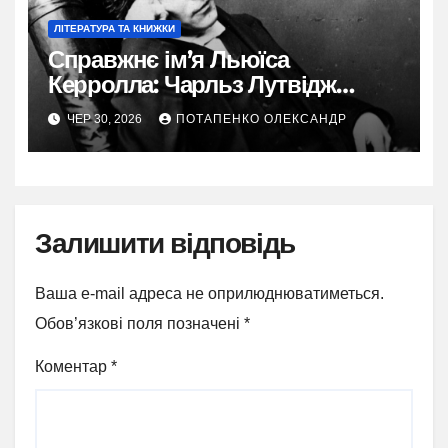
ЛІТЕРАТУРА ТА КНИЖКИ
Справжнє ім’я Льюїса
Керролла: Чарльз Лутвідж
Доджсон та витоки його
ЧЕР 30, 2026
ПОТАПЕНКО ОЛЕКСАНДР
подвійного життя
Залишити відповідь
Ваша e-mail адреса не оприлюднюватиметься.
Обов’язкові поля позначені
*
Коментар
*