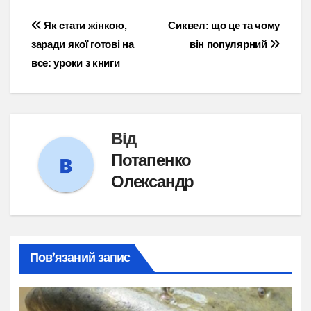
Навігація
Як стати жінкою,
Сиквел: що це та чому
заради якої готові на
він популярний
записів
все: уроки з книги
Від
Потапенко
Олександр
Пов’язаний запис