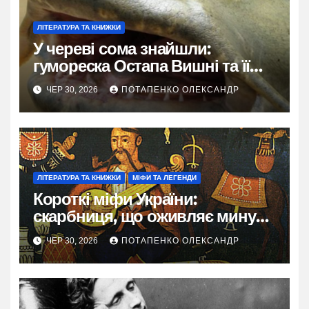
ЛІТЕРАТУРА ТА КНИЖКИ
У череві сома знайшли:
гумореска Остапа Вишні та її
вічні жарти про велетенського
ЧЕР 30, 2026
ПОТАПЕНКО ОЛЕКСАНДР
хижака
ЛІТЕРАТУРА ТА КНИЖКИ
МІФИ ТА ЛЕГЕНДИ
Короткі міфи України:
скарбниця, що оживляє минуле
в кожному поколінні
ЧЕР 30, 2026
ПОТАПЕНКО ОЛЕКСАНДР