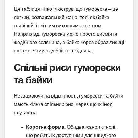
Ця таблиця чітко ілюструє, що гумореска – це
легкий, розважальний жанр, тоді як байка –
глибший, із чітким виховним акцентом.
Наприклад, гумореска може просто висміяти
жадібного селянина, а байка через образ лисиці
покаже, чому жадібність шкідлива.
Спільні риси гуморески
та байки
Незважаючи на відмінності, гуморески та байки
мають кілька спільних рис, через що їх іноді
плутають:
Коротка форма.
Обидва жанри стислі,
що робить їх доступними для швидкого