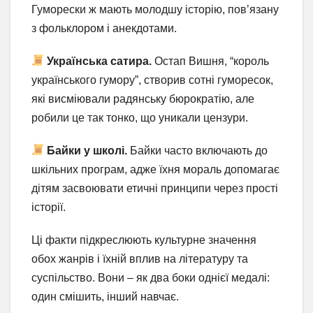
Гуморески ж мають молодшу історію, пов’язану
з фольклором і анекдотами.
Українська сатира.
Остап Вишня, “король
українського гумору”, створив сотні гуморесок,
які висміювали радянську бюрократію, але
робили це так тонко, що уникали цензури.
Байки у школі.
Байки часто включають до
шкільних програм, адже їхня мораль допомагає
дітям засвоювати етичні принципи через прості
історії.
Ці факти підкреслюють культурне значення
обох жанрів і їхній вплив на літературу та
суспільство. Вони – як два боки однієї медалі:
один смішить, інший навчає.