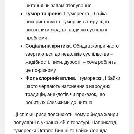
читання чи запам’ятовування.
Гумор та іронія.
І гумореска, і байка
використовують гумор чи сатиру, щоб
висвітлити людські вади чи суспільні
проблеми.
Соціальна критика.
Обидва жанри часто
звертаються до недоліків суспільства –
жадібності, пихи, дурості, – хоча роблять
це по-різному.
Фольклорний вплив.
І гуморески, і байки
часто черпають натхнення з народних
традицій, анекдотів чи приказок, що
робить їх близькими до читача.
Ці спільні риси пояснюють, чому обидва жанри
популярні в українській літературі. Наприклад,
гуморески Остапа Вишні та байки Леоніда