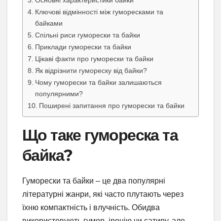
Основні характеристики байки
Ключові відмінності між гуморесками та
байками
Спільні риси гуморески та байки
Приклади гуморески та байки
Цікаві факти про гуморески та байки
Як відрізнити гумореску від байки?
Чому гуморески та байки залишаються
популярними?
Поширені запитання про гуморески та байки
Що таке гумореска та
байка?
Гуморески та байки – це два популярні
літературні жанри, які часто плутають через
їхню компактність і влучність. Обидва
використовують гумор, іронію чи сатиру, але