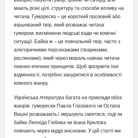
мають різні цілі, структуру та способи впливу на
читача. Гумореска – це короткий прозовий або
віршований твір, який розважає читача
гумором, висміюючи людські вади чи комічні
ситуації. Байка ж – це повчальний твір, часто з
алегоричними персонажами (тваринами,
рослинами), який через мораль навчає читача
певних етичних принципів. Щоб зрозуміти їхні
відмінності, потрібно зануритися в особливості
кожного жанру.
Українська література багата на приклади обох
жанрів: гуморески Павла Глазового чи Остапа
Вишні розважають і змушують сміятися, тоді як
байки Леоніда Глібова чи Івана Крилова
повчають через мудрі висновки. У цій статті ми