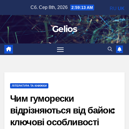
Перейти
Сб. Сер 8th, 2026
2:59:14 AM
RU
UK
до
вмісту
Gelios
ЛІТЕРАТУРА ТА КНИЖКИ
Чим гуморески
відрізняються від байок:
ключові особливості