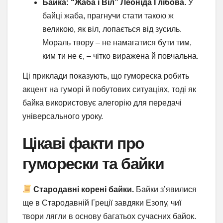
Байка: “Жаба і Віл” Леоніда Глібова.
У
байці жаба, прагнучи стати такою ж
великою, як віл, лопається від зусиль.
Мораль твору – не намагатися бути тим,
ким ти не є, – чітко виражена й повчальна.
Ці приклади показують, що гумореска робить
акцент на гуморі й побутових ситуаціях, тоді як
байка використовує алегорію для передачі
універсального уроку.
Цікаві факти про
гуморески та байки
Стародавні корені байки.
Байки з’явилися
ще в Стародавній Греції завдяки Езопу, чиї
твори лягли в основу багатьох сучасних байок.