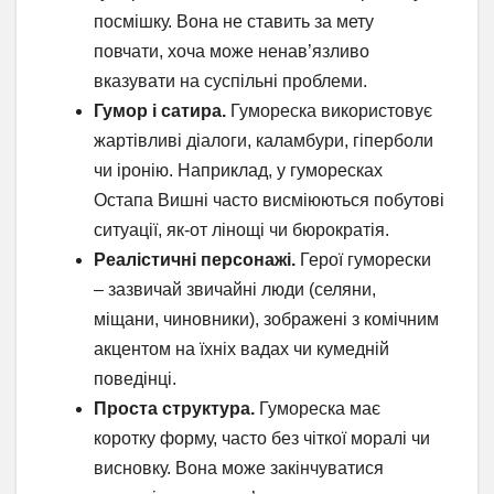
посмішку. Вона не ставить за мету
повчати, хоча може ненав’язливо
вказувати на суспільні проблеми.
Гумор і сатира.
Гумореска використовує
жартівливі діалоги, каламбури, гіперболи
чи іронію. Наприклад, у гуморесках
Остапа Вишні часто висміюються побутові
ситуації, як-от лінощі чи бюрократія.
Реалістичні персонажі.
Герої гуморески
– зазвичай звичайні люди (селяни,
міщани, чиновники), зображені з комічним
акцентом на їхніх вадах чи кумедній
поведінці.
Проста структура.
Гумореска має
коротку форму, часто без чіткої моралі чи
висновку. Вона може закінчуватися