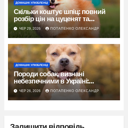
ДОМАШНІ УЛЮБЛЕНЦІ
Скільки коштує шпіц: повний
розбір цін на цуценят та
утримання
ЧЕР 29, 2026
ПОТАПЕНКО ОЛЕКСАНДР
ДОМАШНІ УЛЮБЛЕНЦІ
Породи собак, визнані
небезпечними в Україні:
детальний розбір правил
ЧЕР 26, 2026
ПОТАПЕНКО ОЛЕКСАНДР
утримання, вигулу та
відповідальності у 2026 році
Залишити відповідь