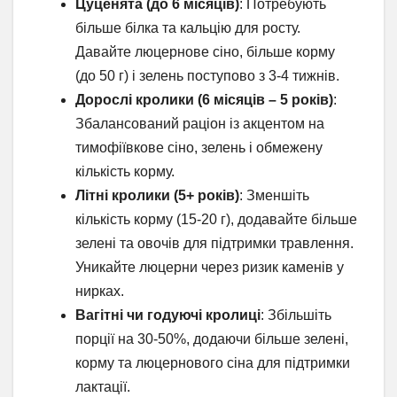
Цуценята (до 6 місяців)
: Потребують
більше білка та кальцію для росту.
Давайте люцернове сіно, більше корму
(до 50 г) і зелень поступово з 3-4 тижнів.
Дорослі кролики (6 місяців – 5 років)
:
Збалансований раціон із акцентом на
тимофіївкове сіно, зелень і обмежену
кількість корму.
Літні кролики (5+ років)
: Зменшіть
кількість корму (15-20 г), додавайте більше
зелені та овочів для підтримки травлення.
Уникайте люцерни через ризик каменів у
нирках.
Вагітні чи годуючі кролиці
: Збільшіть
порції на 30-50%, додаючи більше зелені,
корму та люцернового сіна для підтримки
лактації.