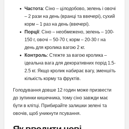
Частота
: Сіно – цілодобово, зелень і овочі
– 2 рази на день (вранці та ввечері), сухий
корм – 1 раз на день (ввечері).
Порції
: Сіно – необмежено, зелень – 100-
150 г, овочі – 50-70 г, корм – 20-30 г на
день для кролика вагою 2 кг.
Контроль
: Стежте за вагою кролика –
ідеальна вага для декоративних порід 1.5-
2.5 кг. Якщо кролик набирає вагу, зменшіть
кількість корму та фруктів.
Голодування довше 12 годин може призвести
до зупинки кишечника, тому сіно завжди має
бути в клітці. Прибирайте залишки зелені та
овочів, щоб уникнути псування.
Як вводити нові