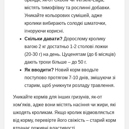
містять тимофіївку та рослинні добавки.
Уникайте кольорових сумішей, адже
кролики вибирають солодкі шматочки,
ігноруючи корисні.
Скільки давати?
Дорослому кролику
вагою 2 кг достатньо 1-2 столові ложки
(20-30 г) на день. Цуценятам (до 6 місяців)
дають трохи більше – до 50 г.
Як вводити?
Новий корм вводьте
поступово протягом 7-10 днів, змішуючи зі
старим, щоб уникнути розладу травлення.
Уникайте кормів для інших гризунів, як-от
хом’яків, адже вони містять насіння чи жири, які
шкодять кроликам. Якщо кролик відмовляється
від корму, перевірте його свіжість – старий корм
втрачає поживні властивості.