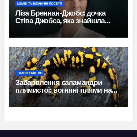
ЦІКАВІ ТА ВИЗНАЧНІ ПОСТАТІ
Ліза Бреннан-Джобс: дочка
Стіва Джобса, яка знайшла
власний голос
ТВАРИННИЦТВО
Забарвлення саламандри
плямистої: вогняні плями на
чорному тлі