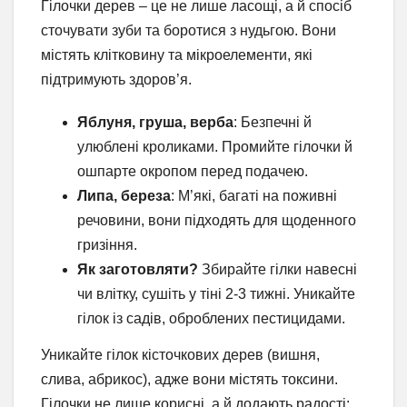
Гілочки дерев – це не лише ласощі, а й спосіб
сточувати зуби та боротися з нудьгою. Вони
містять клітковину та мікроелементи, які
підтримують здоров’я.
Яблуня, груша, верба
: Безпечні й
улюблені кроликами. Промийте гілочки й
ошпарте окропом перед подачею.
Липа, береза
: М’які, багаті на поживні
речовини, вони підходять для щоденного
гризіння.
Як заготовляти?
Збирайте гілки навесні
чи влітку, сушіть у тіні 2-3 тижні. Уникайте
гілок із садів, оброблених пестицидами.
Уникайте гілок кісточкових дерев (вишня,
слива, абрикос), адже вони містять токсини.
Гілочки не лише корисні, а й додають радості: