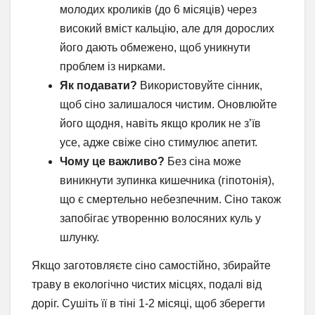
молодих кроликів (до 6 місяців) через
високий вміст кальцію, але для дорослих
його дають обмежено, щоб уникнути
проблем із нирками.
Як подавати?
Використовуйте сінник,
щоб сіно залишалося чистим. Оновлюйте
його щодня, навіть якщо кролик не з’їв
усе, адже свіже сіно стимулює апетит.
Чому це важливо?
Без сіна може
виникнути зупинка кишечника (гіпотонія),
що є смертельно небезпечним. Сіно також
запобігає утворенню волосяних куль у
шлунку.
Якщо заготовляєте сіно самостійно, збирайте
траву в екологічно чистих місцях, подалі від
доріг. Сушіть її в тіні 1-2 місяці, щоб зберегти