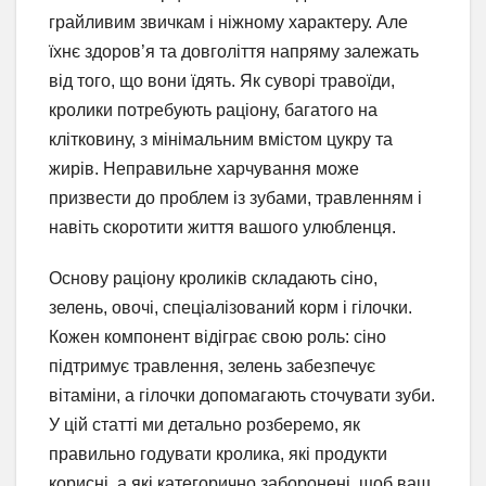
грайливим звичкам і ніжному характеру. Але
їхнє здоров’я та довголіття напряму залежать
від того, що вони їдять. Як суворі травоїди,
кролики потребують раціону, багатого на
клітковину, з мінімальним вмістом цукру та
жирів. Неправильне харчування може
призвести до проблем із зубами, травленням і
навіть скоротити життя вашого улюбленця.
Основу раціону кроликів складають сіно,
зелень, овочі, спеціалізований корм і гілочки.
Кожен компонент відіграє свою роль: сіно
підтримує травлення, зелень забезпечує
вітаміни, а гілочки допомагають сточувати зуби.
У цій статті ми детально розберемо, як
правильно годувати кролика, які продукти
корисні, а які категорично заборонені, щоб ваш