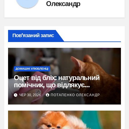
Олександр
Пов’язаний запис
ДОМАШНІ УЛЮБЛЕНЦІ
Оцет від бліх: натуральний
помічник, що відлякує
паразитів, але потребує
ЧЕР 30, 2026
ПОТАПЕНКО ОЛЕКСАНДР
розумного підходу