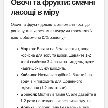
Овочі та фрукти: смачні
ласощі в міру
Овочі та фрукти додають різноманітності до
раціону, але через вміст цукру чи крохмалю їх
дають обмежено (5% раціону).
Морква
: Багата на бета-каротин, вона
корисна для зору та шкіри. Давайте 1-2
тонкі скибочки 3-4 рази на тиждень, адже
надлишок цукру шкодить.
Кабачок
: Низькокалорійний, багатий на
воду, він підходить для щоденного
годування (1-2 шматочки).
Броколі
: Містить вітамін С, але давайте її
1-2 рази на тиждень через ризик здуття.
Яблука
: Солодкі, але без насіння, яке