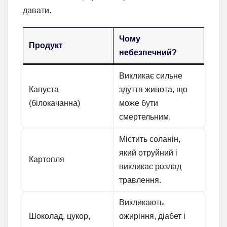
давати.
Чому
Продукт
небезпечний?
Викликає сильне
Капуста
здуття живота, що
(білокачанна)
може бути
смертельним.
Містить соланін,
який отруйний і
Картопля
викликає розлад
травлення.
Викликають
Шоколад, цукор,
ожиріння, діабет і