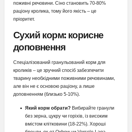
поживні речовини. Сіно становить 70-80%
раціону кролика, тому його якість – це
пріоритет.
Сухий корм: корисне
доповнення
Спеціалізований гранульований корм для
кроликів – це зручний спосіб забезпечити
тварину необхідними поживними речовинами,
але він не є основою раціону, а лише
доповненням (близько 5-10%).
Який корм обрати?
Вибирайте гранули
без зерна, цукру чи горіхів, із високим
вмістом клітковини (18-22%). Хороші
бренди, як-от Oxbow чи Versele-Laga,