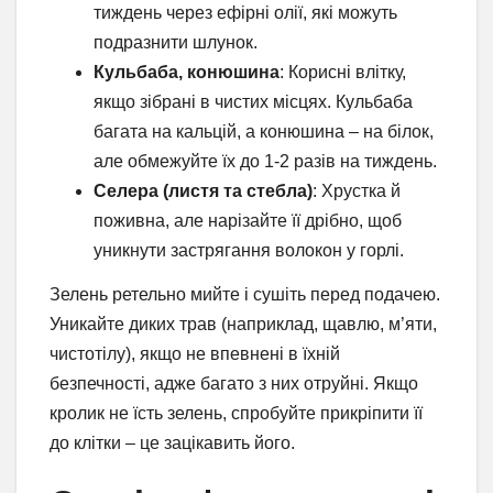
тиждень через ефірні олії, які можуть
подразнити шлунок.
Кульбаба, конюшина
: Корисні влітку,
якщо зібрані в чистих місцях. Кульбаба
багата на кальцій, а конюшина – на білок,
але обмежуйте їх до 1-2 разів на тиждень.
Селера (листя та стебла)
: Хрустка й
поживна, але нарізайте її дрібно, щоб
уникнути застрягання волокон у горлі.
Зелень ретельно мийте і сушіть перед подачею.
Уникайте диких трав (наприклад, щавлю, м’яти,
чистотілу), якщо не впевнені в їхній
безпечності, адже багато з них отруйні. Якщо
кролик не їсть зелень, спробуйте прикріпити її
до клітки – це зацікавить його.