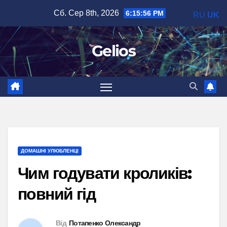
Перейти
Сб. Сер 8th, 2026
6:15:57 PM
RU
UK
до
вмісту
Gelios
ДОМАШНІ УЛЮБЛЕНЦІ
Чим годувати кроликів:
повний гід
Від
Потапенко Олександр