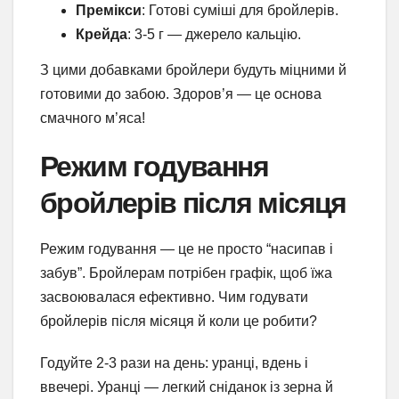
Премікси
: Готові суміші для бройлерів.
Крейда
: 3-5 г — джерело кальцію.
З цими добавками бройлери будуть міцними й
готовими до забою. Здоров’я — це основа
смачного м’яса!
Режим годування
бройлерів після місяця
Режим годування — це не просто “насипав і
забув”. Бройлерам потрібен графік, щоб їжа
засвоювалася ефективно. Чим годувати
бройлерів після місяця й коли це робити?
Годуйте 2-3 рази на день: уранці, вдень і
ввечері. Уранці — легкий сніданок із зерна й