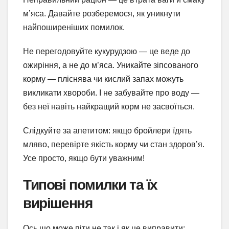
м’яса. Давайте розберемося, як уникнути
найпоширеніших помилок.
Не перегодовуйте кукурудзою — це веде до
ожиріння, а не до м’яса. Уникайте зіпсованого
корму — пліснява чи кислий запах можуть
викликати хвороби. І не забувайте про воду —
без неї навіть найкращий корм не засвоїться.
Слідкуйте за апетитом: якщо бройлери їдять
мляво, перевірте якість корму чи стан здоров’я.
Усе просто, якщо бути уважним!
Типові помилки та їх
вирішення
Ось що може піти не так і як це виправити: