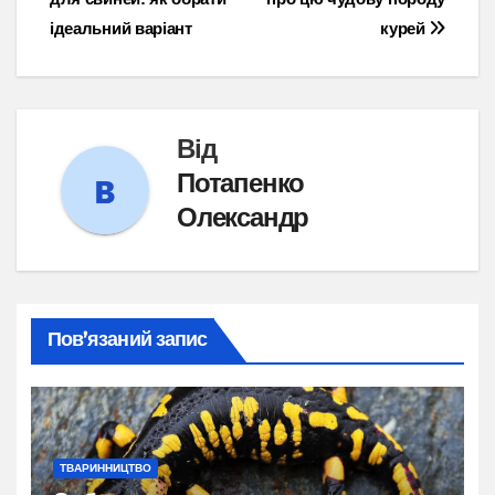
записів
ідеальний варіант
курей
Від
Потапенко
Олександр
Пов’язаний запис
ТВАРИННИЦТВО