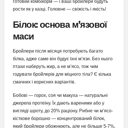
готовий комбікорм — і ваші бройлери будуть
рости як у казці. Головне — свіжість і якість!
Білок: основа м’язової
маси
Бройлери після місяця потребують багато
білка, адже саме він будує їхні м’язи. Без нього
птахи наберуть жир, а не м’ясо, тож чим
годувати бройлерів для міцного тіла? Є кілька
смачних і корисних варіантів.
Бобові — горох, соя чи макуха — натуральні
джерела протеїну. Їх дають вареними або у
вигляді шроту, до 20% раціону. Рибне чи м’ясо-
кісткове борошно — концентрований білок,
який бройлери обожнюють, але не більше 5-7%,