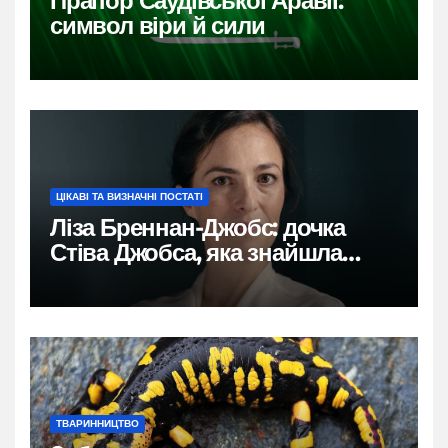
Прапор Саудівської Аравії:
символ віри й сили
ЦІКАВІ ТА ВИЗНАЧНІ ПОСТАТІ
Ліза Бреннан-Джобс: дочка
Стіва Джобса, яка знайшла
власний голос
ТВАРИННИЦТВО