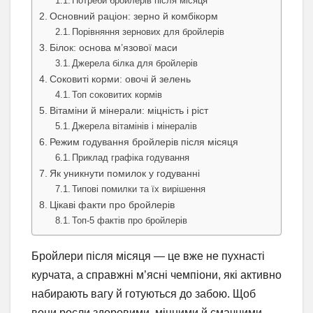
Потреби бройлерів після місяця
Основний раціон: зерно й комбікорм
Порівняння зернових для бройлерів
Білок: основа м’язової маси
Джерела білка для бройлерів
Соковиті корми: овочі й зелень
Топ соковитих кормів
Вітаміни й мінерали: міцність і ріст
Джерела вітамінів і мінералів
Режим годування бройлерів після місяця
Приклад графіка годування
Як уникнути помилок у годуванні
Типові помилки та їх вирішення
Цікаві факти про бройлерів
Топ-5 фактів про бройлерів
Бройлери після місяця — це вже не пухнасті
курчата, а справжні м’ясні чемпіони, які активно
набирають вагу й готуються до забою. Щоб
вони росли здоровими, міцними й смачними,