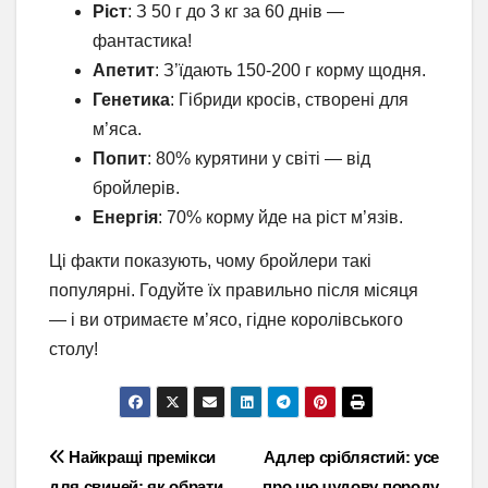
Ріст
: З 50 г до 3 кг за 60 днів —
фантастика!
Апетит
: З’їдають 150-200 г корму щодня.
Генетика
: Гібриди кросів, створені для
м’яса.
Попит
: 80% курятини у світі — від
бройлерів.
Енергія
: 70% корму йде на ріст м’язів.
Ці факти показують, чому бройлери такі
популярні. Годуйте їх правильно після місяця
— і ви отримаєте м’ясо, гідне королівського
столу!
Навігація
Найкращі премікси
Адлер сріблястий: усе
для свиней: як обрати
про цю чудову породу