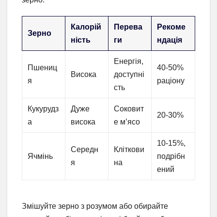
Калорій
Перева
Рекоме
Зерно
ність
ги
ндація
Енергія,
Пшениц
40-50%
Висока
доступні
я
раціону
сть
Кукурудз
Дуже
Соковит
20-30%
а
висока
е м’ясо
10-15%,
Середн
Кліткови
Ячмінь
подрібн
я
на
ений
Змішуйте зерно з розумом або обирайте