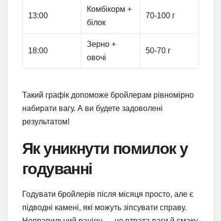
Комбікорм +
13:00
70-100 г
білок
Зерно +
18:00
50-70 г
овочі
Такий графік допоможе бройлерам рівномірно
набирати вагу. А ви будете задоволені
результатом!
Як уникнути помилок у
годуванні
Годувати бройлерів після місяця просто, але є
підводні камені, які можуть зіпсувати справу.
Неправильний раціон — це втрата ваги й смаку