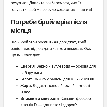
результат. Давайте розберемося, чим їх
годувати, щоб м’ясо було соковитим і ніжним!
Потреби бройлерів після
місяця
Щоб бройлери росли як на дріжджах, їхній
раціон має відповідати кільком вимогам. Ось
що їм необхідно:
Енергія
: Зерно й вуглеводи — основа для
набору ваги.
Білок
: 18-20% у раціоні для міцних м’язів.
Жири
: Додають калорійності й ніжності
м’ясу.
Вітаміни й мінерали
: Кальцій, фосфор,
вітамін D — для кісток і здоров’я.