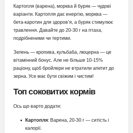
Картопля (варена), морква й буряк — чудові
варіанти. Картопля дає енергію, морква —
бета-каротин для здоров’я, а буряк стимулює
травлення. Давайте до 20-30 г на птаха,
подрібненими чи тертими.
Зелень — кропива, кульбаба, люцерна — це
вітамінний бонус. Але не більше 10-15%
раціону, щоб бройлери не втратили апетит до
зерна. Усе має бути свіжим і чистим!
Топ соковитих кормів
Ось що варто додати:
Картопля
: Варена, 20-30 г — ситість і
калорії.