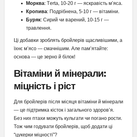
Морква
: Тerta, 10-20 г — яскравість м’яса.
Кропива
: Подрібнена, 5-10 г — вітаміни.
Буряк
: Сирий чи варений, 10-15 г —
травлення.
Ці добавки зроблять бройлерів щасливішими, а
їхнє м’ясо — смачнішим. Але пам’ятайте:
основа — це зерно й білок!
Вітаміни й мінерали:
міцність і ріст
Для бройлерів після місяця вітаміни й мінерали
— це підтримка кісток і загального здоров’я.
Без них птахи можуть кульгати чи погано рости.
Тож чим годувати бройлерів, щоб додати ці
“цукерки міцності”?