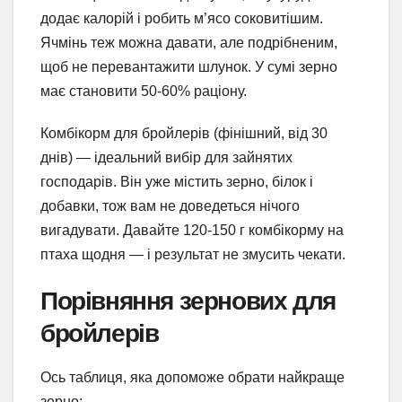
додає калорій і робить м’ясо соковитішим.
Ячмінь теж можна давати, але подрібненим,
щоб не перевантажити шлунок. У сумі зерно
має становити 50-60% раціону.
Комбікорм для бройлерів (фінішний, від 30
днів) — ідеальний вибір для зайнятих
господарів. Він уже містить зерно, білок і
добавки, тож вам не доведеться нічого
вигадувати. Давайте 120-150 г комбікорму на
птаха щодня — і результат не змусить чекати.
Порівняння зернових для
бройлерів
Ось таблиця, яка допоможе обрати найкраще
зерно: