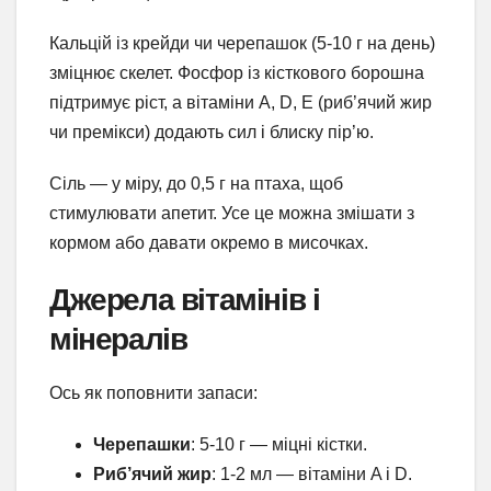
Кальцій із крейди чи черепашок (5-10 г на день)
зміцнює скелет. Фосфор із кісткового борошна
підтримує ріст, а вітаміни A, D, E (риб’ячий жир
чи премікси) додають сил і блиску пір’ю.
Сіль — у міру, до 0,5 г на птаха, щоб
стимулювати апетит. Усе це можна змішати з
кормом або давати окремо в мисочках.
Джерела вітамінів і
мінералів
Ось як поповнити запаси:
Черепашки
: 5-10 г — міцні кістки.
Риб’ячий жир
: 1-2 мл — вітаміни A і D.