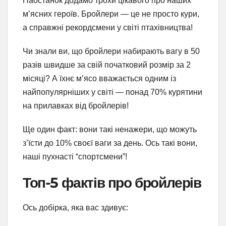
Наостанок додамо трохи цікавого про наших
м’ясних героїв. Бройлери — це не просто кури,
а справжні рекордсмени у світі птахівництва!
Чи знали ви, що бройлери набирають вагу в 50
разів швидше за свій початковий розмір за 2
місяці? А їхнє м’ясо вважається одним із
найпопулярніших у світі — понад 70% курятини
на прилавках від бройлерів!
Ще один факт: вони такі ненажери, що можуть
з’їсти до 10% своєї ваги за день. Ось такі вони,
наші пухнасті “спортсмени”!
Топ-5 фактів про бройлерів
Ось добірка, яка вас здивує: