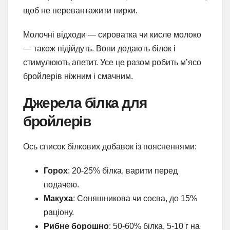
щоб не перевантажити нирки.
Молочні відходи — сироватка чи кисле молоко
— також підійдуть. Вони додають білок і
стимулюють апетит. Усе це разом робить м’ясо
бройлерів ніжним і смачним.
Джерела білка для
бройлерів
Ось список білкових добавок із поясненнями:
Горох
: 20-25% білка, варити перед
подачею.
Макуха
: Соняшникова чи соєва, до 15%
раціону.
Рибне борошно
: 50-60% білка, 5-10 г на