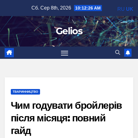
Перейти
Сб. Сер 8th, 2026
10:12:27 AM
RU
UK
до
вмісту
Gelios
ТВАРИННИЦТВО
Чим годувати бройлерів
після місяця: повний
гайд