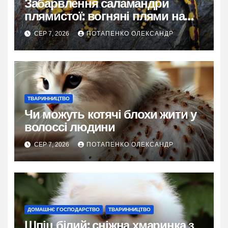
Забарвлення саламандри
плямистої: вогняні плями на
чорному тлі
СЕР 7, 2026
ПОТАПЕНКО ОЛЕКСАНДР
ТВАРИННИЦТВО
Чи можуть котячі блохи жити у
волоссі людини
СЕР 7, 2026
ПОТАПЕНКО ОЛЕКСАНДР
ДОМАШНЄ ГОСПОДАРСТВО
ТВАРИННИЦТВО
Шпіц білий: сніжна хмаринка з