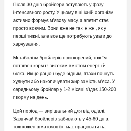
Після 30 днів бройлери вступають у фазу
інтенсивного росту. У цьому віці їхній організм
активно формує м’язову масу, а апетит стає
просто вовчим. Вони вже не такі ніжні, як у
перші тижні, але все ще потребують уваги до
харчування.
Метаболізм бройлерів прискорений, тож їм
потрібен корм із високим вмістом енергії й
білка. Якщо раціон буде бідним, птахи почнуть
худнути або накопичувати жир замість м’яса. У
середньому бройлер у 1-2 місяці з’їдає 150-200
г корму на день.
Цей період — вирішальний для відгодівлі.
Зазвичай бройлерів забивають у 45-60 днів,
тож кожен шматочок їжі має працювати на