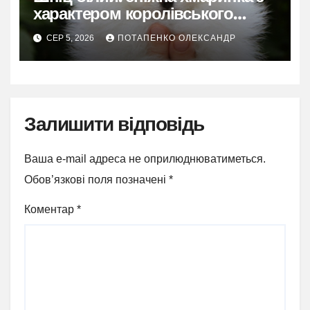
характером королівського
фаворита
СЕР 5, 2026
ПОТАПЕНКО ОЛЕКСАНДР
Залишити відповідь
Ваша e-mail адреса не оприлюднюватиметься.
Обов’язкові поля позначені
*
Коментар
*