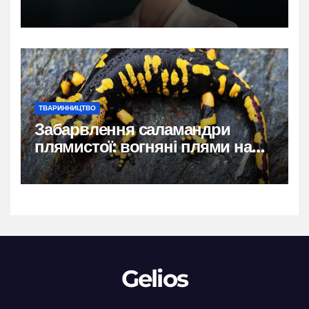
власний голос
ТВАРИННИЦТВО
Забарвлення саламандри
плямистої: вогняні плями на
чорному тлі
Gelios