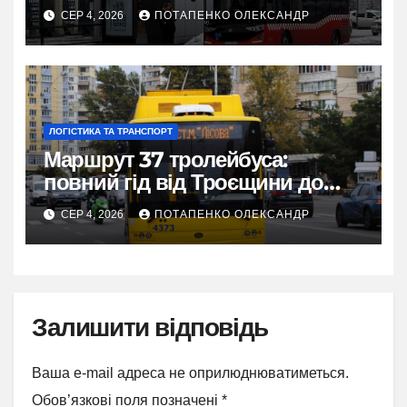
зручної поїздки
СЕР 4, 2026
ПОТАПЕНКО ОЛЕКСАНДР
ЛОГІСТИКА ТА ТРАНСПОРТ
Маршрут 37 тролейбуса:
повний гід від Троєщини до
метро Лісова
СЕР 4, 2026
ПОТАПЕНКО ОЛЕКСАНДР
Залишити відповідь
Ваша e-mail адреса не оприлюднюватиметься.
Обов’язкові поля позначені
*