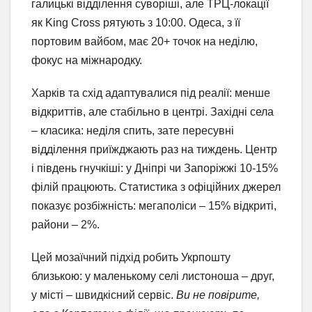
галицькі відділення суворіші, але ТРЦ-локації
як King Cross рятують з 10:00. Одеса, з її
портовим вайбом, має 20+ точок на неділю,
фокус на міжнародку.
Харків та схід адаптувалися під реалії: менше
відкриттів, але стабільно в центрі. Західні села
– класика: неділя спить, зате пересувні
відділення приїжджають раз на тиждень. Центр
і південь гнучкіші: у Дніпрі чи Запоріжжі 10-15%
філій працюють. Статистика з офіційних джерел
показує розбіжність: мегаполіси – 15% відкриті,
райони – 2%.
Цей мозаїчний підхід робить Укрпошту
близькою: у маленькому селі листоноша – друг,
у місті – швидкісний сервіс.
Ви не повірите,