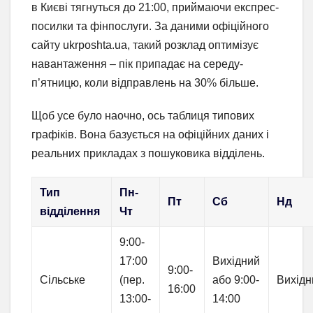
в Києві тягнуться до 21:00, приймаючи експрес-
посилки та фінпослуги. За даними офіційного
сайту ukrposhta.ua, такий розклад оптимізує
навантаження – пік припадає на середу-
п’ятницю, коли відправлень на 30% більше.
Щоб усе було наочно, ось таблиця типових
графіків. Вона базується на офіційних даних і
реальних прикладах з пошуковика відділень.
Тип
Пн-
Пт
Сб
Нд
відділення
Чт
9:00-
17:00
Вихідний
9:00-
Сільське
(пер.
або 9:00-
Вихідн
16:00
13:00-
14:00