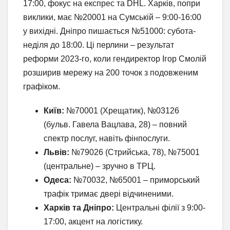
17:00, фокус на експрес та DHL. Харків, попри
виклики, має №20001 на Сумській – 9:00-16:00
у вихідні. Дніпро пишається №51000: субота-
неділя до 18:00. Ці перлини – результат
реформи 2023-го, коли гендиректор Ігор Смолій
розширив мережу на 200 точок з подовженим
графіком.
Київ:
№70001 (Хрещатик), №03126
(бульв. Гавела Вацлава, 28) – повний
спектр послуг, навіть фінпослуги.
Львів:
№79026 (Стрийська, 78), №75001
(центральне) – зручно в ТРЦ.
Одеса:
№70032, №65001 – приморський
трафік тримає двері відчиненими.
Харків та Дніпро:
Центральні філії з 9:00-
17:00, акцент на логістику.