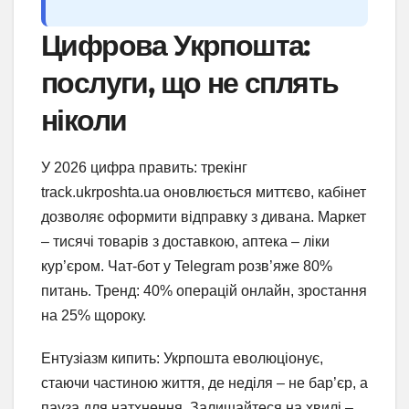
Цифрова Укрпошта:
послуги, що не сплять
ніколи
У 2026 цифра править: трекінг
track.ukrposhta.ua оновлюється миттєво, кабінет
дозволяє оформити відправку з дивана. Маркет
– тисячі товарів з доставкою, аптека – ліки
кур’єром. Чат-бот у Telegram розв’яже 80%
питань. Тренд: 40% операцій онлайн, зростання
на 25% щороку.
Ентузіазм кипить: Укрпошта еволюціонує,
стаючи частиною життя, де неділя – не бар’єр, а
пауза для натхнення. Залишайтеся на хвилі –