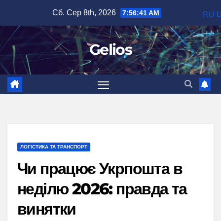
Перейти
Сб. Сер 8th, 2026
7:56:42 AM
RU
до
вмісту
Gelios
ЛОГІСТИКА ТА ТРАНСПОРТ
Чи працює Укрпошта в
неділю 2026: правда та
винятки