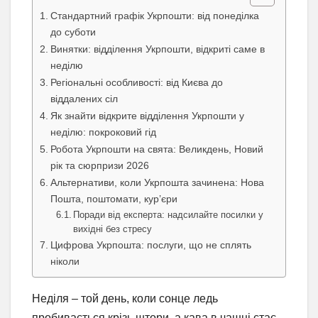
Стандартний графік Укрпошти: від понеділка
до суботи
Винятки: відділення Укрпошти, відкриті саме в
неділю
Регіональні особливості: від Києва до
віддалених сіл
Як знайти відкрите відділення Укрпошти у
неділю: покроковий гід
Робота Укрпошти на свята: Великдень, Новий
рік та сюрпризи 2026
Альтернативи, коли Укрпошта зачинена: Нова
Пошта, поштомати, кур’єри
Поради від експерта: надсилайте посилки у
вихідні без стресу
Цифрова Укрпошта: послуги, що не сплять
ніколи
Неділя – той день, коли сонце ледь
пробивається крізь штори, а кава в чашці стає