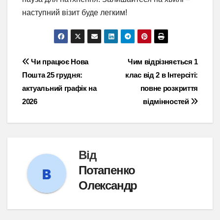
наступний візит буде легким!
Навігація
Чи працює Нова
Чим відрізняється 1
Пошта 25 грудня:
клас від 2 в Інтерсіті:
записів
актуальний графік на
повне розкриття
2026
відмінностей
Від
Потапенко
Олександр