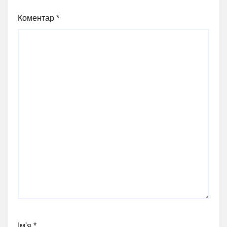
Коментар
*
Ім'я
*