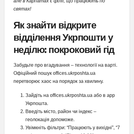
але в Карпатах є філії, що працюють по
святах!
Як знайти відкрите
відділення Укрпошти у
неділю: покроковий гід
Забудьте про вгадування – технології на варті.
Офіційний пошук offices.ukrposhta.ua
перетворює хаос на порядок за хвилину.
Зайдіть на offices.ukrposhta.ua або в app
Укрпошта.
Введіть місто, район чи індекс –
геолокація допоможе.
Увімкніть фільтри: “Працюють у вихідні”, “7