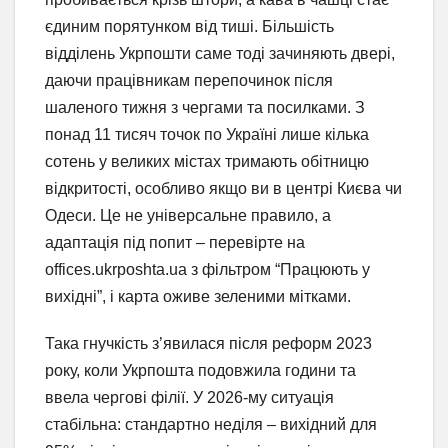
єдиним порятунком від тиші. Більшість
відділень Укрпошти саме тоді зачиняють двері,
даючи працівникам перепочинок після
шаленого тижня з чергами та посилками. З
понад 11 тисяч точок по Україні лише кілька
сотень у великих містах тримають обітницю
відкритості, особливо якщо ви в центрі Києва чи
Одеси. Це не універсальне правило, а
адаптація під попит – перевірте на
offices.ukrposhta.ua з фільтром “Працюють у
вихідні”, і карта оживе зеленими мітками.
Така гнучкість з’явилася після реформ 2023
року, коли Укрпошта подовжила години та
ввела чергові філії. У 2026-му ситуація
стабільна: стандартно неділя – вихідний для