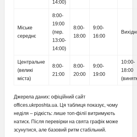
14:00)
8:00-
19:00
Міське
8:00-
9:00-
(пер.
Вихідн
середнє
18:00
16:00
13:00-
14:00)
Центральне
10:00-
8:00-
8:00-
9:00-
(великі
18:00
21:00
20:00
19:00
міста)
(винят
Джерела даних: офіційний сайт
offices.ukrposhta.ua. Ця таблиця показує, чому
неділя – рідкість: лише топ-філії витримують
натиск. Після перевірки на свята графік може
зсунутися, але базовий ритм стабільний.