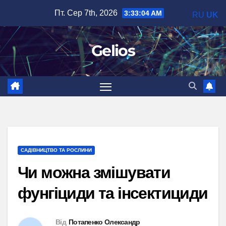
Перейти
Пт. Сер 7th, 2026
3:33:05 AM
RU
UK
до
вмісту
Gelios
САДІВНИЦТВО ТА РОСЛИНИ
Чи можна змішувати
фунгіциди та інсектициди
Від
Потапенко Олександр