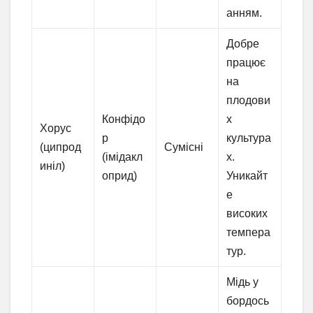
анням.
Добре
працює
на
плодови
Конфідо
х
Хорус
р
культура
(ципрод
Сумісні
(імідакл
х.
иніл)
оприд)
Уникайт
е
високих
темпера
тур.
Мідь у
бордось