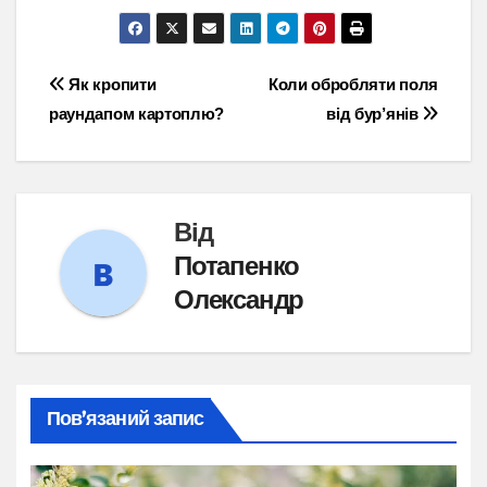
Навігація
Як кропити
Коли обробляти поля
раундапом картоплю?
від бур’янів
записів
Від
Потапенко
Олександр
Пов’язаний запис