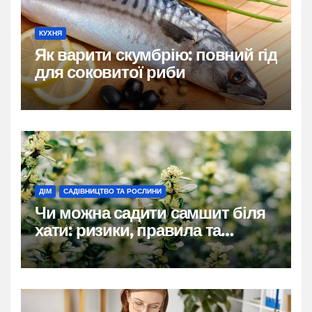
КУХНЯ
Як варити скумбрію: повний гід
для соковитої риби
ДІМ
САДІВНИЦТВО ТА РОСЛИНИ
Чи можна садити самшит біля
хати: ризики, правила та
практичні рішення