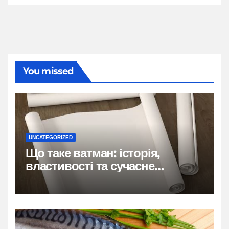
You missed
UNCATEGORIZED
Що таке ватман: історія,
властивості та сучасне
застосування