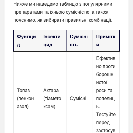
Нижче ми наведемо таблицю з популярними
препаратами та їхньою сумісністю, а також
пояснимо, як вибирати правильні комбінації.
Фунгіци
Інсекти
Сумісні
Примітк
д
цид
сть
и
Ефектив
но проти
борошн
истої
Топаз
Актара
роси та
(пенкон
(тіамето
Сумісні
попелиц
азол)
ксам)
ь.
Тестуйте
перед
застосув