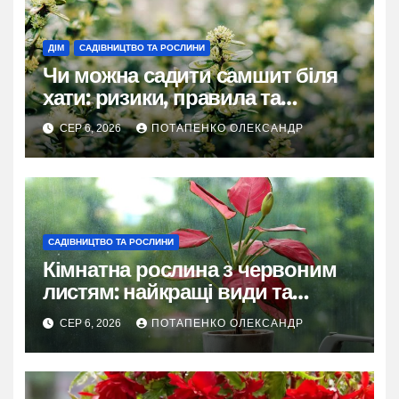
ДІМ
САДІВНИЦТВО ТА РОСЛИНИ
Чи можна садити самшит біля
хати: ризики, правила та
практичні рішення
СЕР 6, 2026
ПОТАПЕНКО ОЛЕКСАНДР
САДІВНИЦТВО ТА РОСЛИНИ
Кімнатна рослина з червоним
листям: найкращі види та
секрети догляду
СЕР 6, 2026
ПОТАПЕНКО ОЛЕКСАНДР