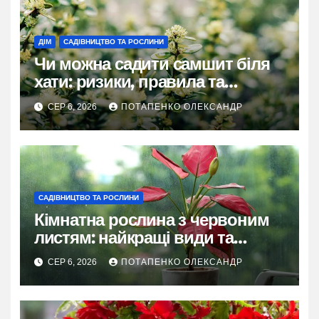
ДІМ
САДІВНИЦТВО ТА РОСЛИНИ
Чи можна садити самшит біля
хати: ризики, правила та
практичні рішення
СЕР 6, 2026
ПОТАПЕНКО ОЛЕКСАНДР
САДІВНИЦТВО ТА РОСЛИНИ
Кімнатна рослина з червоним
листям: найкращі види та
секрети догляду
СЕР 6, 2026
ПОТАПЕНКО ОЛЕКСАНДР