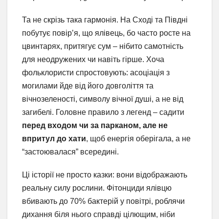
Та не скрізь така гармонія. На Сході та Півдні
побутує повір’я, що ялівець, бо часто росте на
цвинтарях, притягує сум – нібито самотність
для неодружених чи навіть гірше. Хоча
фольклористи спростовують: асоціація з
могилами йде від його довголіття та
вічнозеленості, символу вічної душі, а не від
загибелі. Головне правило з легенд – садити
перед входом чи за парканом, але не
впритул до хати
, щоб енергія оберігала, а не
“застоювалася” всередині.
Ці історії не просто казки: вони відображають
реальну силу рослини. Фітонциди ялівцю
вбивають до 70% бактерій у повітрі, роблячи
дихання біля нього справді цілющим, ніби