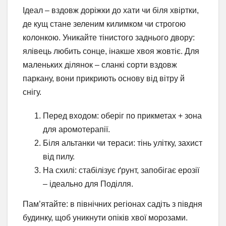
Ідеал – вздовж доріжки до хати чи біля хвіртки,
де кущ стане зеленим килимком чи строгою
колонкою. Уникайте тінистого заднього двору:
ялівець любить сонце, інакше хвоя жовтіє. Для
маленьких ділянок – сланкі сорти вздовж
паркану, вони прикриють основу від вітру й
снігу.
Перед входом: оберіг по прикметах + зона
для аромотерапії.
Біля альтанки чи тераси: тінь улітку, захист
від пилу.
На схилі: стабілізує ґрунт, запобігає ерозії
– ідеально для Поділля.
Пам’ятайте: в північних регіонах садіть з півдня
будинку, щоб уникнути опіків хвої морозами.