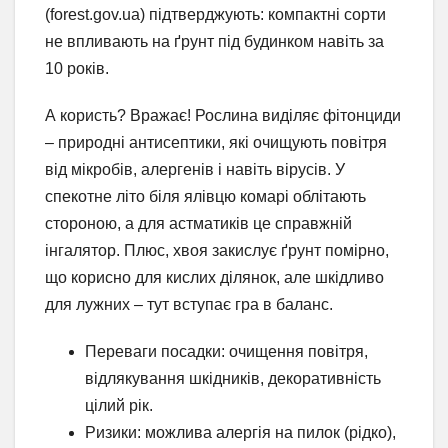
(forest.gov.ua) підтверджують: компактні сорти
не впливають на ґрунт під будинком навіть за
10 років.
А користь? Вражає! Рослина виділяє фітонциди
– природні антисептики, які очищують повітря
від мікробів, алергенів і навіть вірусів. У
спекотне літо біля ялівцю комарі облітають
стороною, а для астматиків це справжній
інгалятор. Плюс, хвоя закислує ґрунт помірно,
що корисно для кислих ділянок, але шкідливо
для лужних – тут вступає гра в баланс.
Переваги посадки: очищення повітря,
відлякування шкідників, декоративність
цілий рік.
Ризики: можлива алергія на пилок (рідко),