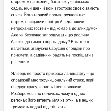
сторожем на околиці багатьох українських
садиб, ніби давній воїн з гострою хвоєю замість
списа. Його терпкий аромат розноситься
вітром, очищаючи повітря й відганяючи
непроханих гостей – від комарів до злих думок.
Але чи безпечно запрошувати цю рослину
ближче до самого порога дому? Багато хто
вагається, згадуючи бабусині оповідки про
прикмети, а садівники радять не поспішати з
рішенням.
Ялівець не просто прикраса ландшафту – це
справжній многофункціональний страж, який
поєднує красу, користь і певні виклики.
Розберемося по поличках, чому в одних
регіонах його вітають біля хвіртки, а в інших
тримають подалі від стін хати.