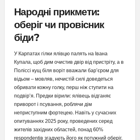
Народні прикмети:
оберіг чи провісник
біди?
У Карпатах гілки ялівцю палять на Івана
Купала, щоб дим очистив двір від пристріту, а в
Поліссі кущ біля воріт вважали бар’єром для
відьом – мовляв, нечистій силі доведеться
обривати кожну голку, перш ніж ступити на
подвір’я. Предки вірили: ялівець відганяє
приворот і псування, роблячи дім
неприступним фортецею. Навіть у сучасних
опитуваннях 2025 року, проведених серед
жителів західних областей, понад 60%
respondentів згадують його як потужний оберіг.