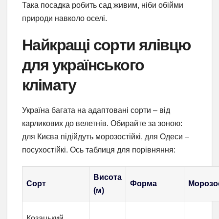
Така посадка робить сад живим, ніби обійми
природи навколо оселі.
Найкращі сорти ялівцю
для українського
клімату
Україна багата на адаптовані сорти – від
карликових до велетнів. Обирайте за зоною:
для Києва підійдуть морозостійкі, для Одеси –
посухостійкі. Ось таблиця для порівняння:
Висота
Сорт
Форма
Морозос
(м)
Козацький