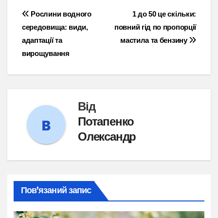
Навігація
Рослини водного
1 до 50 це скільки:
середовища: види,
повний гід по пропорції
записів
адаптації та
мастила та бензину
вирощування
Від
Потапенко
Олександр
Пов’язаний запис