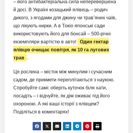
– його антибактеріальна сила неперевершена
й досі. В Україні козацький ялівець – родич
дикого, з ягодами для джину чи трав’яних чаїв,
що лікують нирки. А в Токіо японські сади
використовують його для бонсай – 500-річні
екземпляри вартістю в авто!
Один гектар
ялівцю очищає повітря, як 10 га лугових
трав
.
Ця рослина – місток між минулим і сучасним
садом, де прикмети переплітаються з наукою.
Спробуйте самі: оберіть куточок біля хати,
посадіть – і відчуйте, як дім оживає під його
охороною. А які ваші історії з ялівцем?
Поділіться в коментарях!