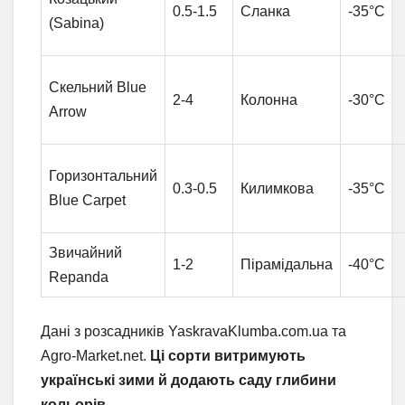
0.5-1.5
Сланка
-35°C
(Sabina)
Скельний Blue
2-4
Колонна
-30°C
Arrow
Горизонтальний
0.3-0.5
Килимкова
-35°C
Blue Carpet
Звичайний
1-2
Пірамідальна
-40°C
Repanda
Дані з розсадників YaskravaKlumba.com.ua та
Agro-Market.net.
Ці сорти витримують
українські зими й додають саду глибини
кольорів
.