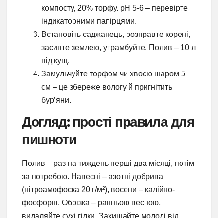
компосту, 20% торфу. pH 5-6 – перевірте
індикаторними папірцями.
Встановіть саджанець, розправте корені,
засипте землею, утрамбуйте. Полив – 10 л
під кущ.
Замульчуйте торфом чи хвоєю шаром 5
см – це збереже вологу й пригнітить
бур’яни.
Догляд: прості правила для
пишноти
Полив – раз на тиждень перші два місяці, потім
за потребою. Навесні – азотні добрива
(нітроамофоска 20 г/м²), восени – калійно-
фосфорні. Обрізка – ранньою весною,
видаляйте сухі гілки. Захищайте молоді від