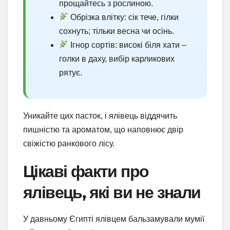
прощайтесь з рослиною.
Обрізка влітку: сік тече, гілки
сохнуть; тільки весна чи осінь.
Ігнор сортів: високі біля хати –
голки в даху, вибір карликових
рятує.
Уникайте цих пасток, і ялівець віддячить
пишністю та ароматом, що наповнює двір
свіжістю ранкового лісу.
Цікаві факти про
ялівець, які ви не знали
У давньому Єгипті ялівцем бальзамували мумії