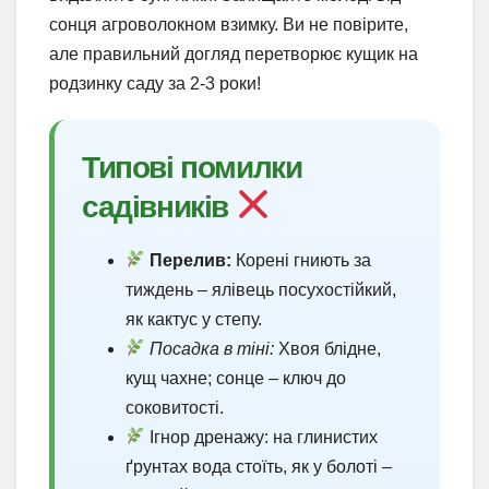
сонця агроволокном взимку. Ви не повірите,
але правильний догляд перетворює кущик на
родзинку саду за 2-3 роки!
Типові помилки
садівників
Перелив:
Корені гниють за
тиждень – ялівець посухостійкий,
як кактус у степу.
Посадка в тіні:
Хвоя блідне,
кущ чахне; сонце – ключ до
соковитості.
Ігнор дренажу: на глинистих
ґрунтах вода стоїть, як у болоті –