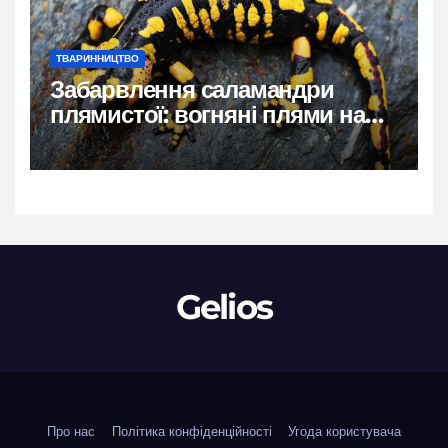
ТВАРИННИЦТВО
Забарвлення саламандри
плямистої: вогняні плями на
чорному тлі
Gelios
Про нас
Політика конфіденційності
Угода користувача