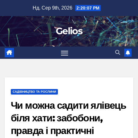
Перейти
Нд. Сер 9th, 2026
2:20:08 PM
до
вмісту
Gelios
САДІВНИЦТВО ТА РОСЛИНИ
Чи можна садити ялівець
біля хати: забобони,
правда і практичні