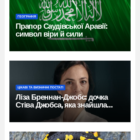
ГЕОГРАФІЯ
Прапор Саудівської Аравії:
символ віри й сили
ЦІКАВІ ТА ВИЗНАЧНІ ПОСТАТІ
Ліза Бреннан-Джобс: дочка
Стіва Джобса, яка знайшла
власний голос