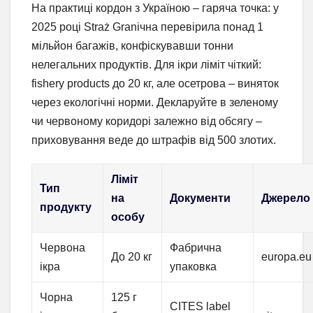
На практиці кордон з Україною – гаряча точка: у
2025 році Straż Granічна перевірила понад 1
мільйон багажів, конфіскувавши тонни
нелегальних продуктів. Для ікри ліміт чіткий:
fishery products до 20 кг, але осетрова – виняток
через екологічні норми. Декларуйте в зеленому
чи червоному коридорі залежно від обсягу –
приховування веде до штрафів від 500 злотих.
Ліміт
Тип
на
Документи
Джерело
продукту
особу
Червона
Фабрична
До 20 кг
europa.eu
ікра
упаковка
Чорна
125 г
CITES label