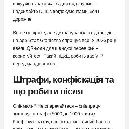
вакуумна упаковка. А для подарунків –
надсилайте DHL з ветдокументами, хоч і
дорожче.
Ви не повірите, але декларування заздалегідь
на app Straż Graniczna спрощує все. У 2026 році
ввели QR-коди для швидкої перевірки –
користуйтеся. Такий підхід робить вас VIP
серед мандрівників.
Штрафи, конфіскація та
що робити після
Спіймали? Не сперечайтеся – співпраця
зменшує штраф з 5000 до 1000 злотих.
Конфіскують ікру, протокол, можливий бан на