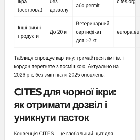
ікра
без
cites.org
або permit
(осетрова)
дозволу
Ветеринарний
Інші рибні
До 20 кг
сертифікат
europa.eu
продукти
для >2 кг
Таблиця спрощує картину: тримайтеся лімітів, і
кордон перетнете з посмішкою. Актуально на
2026 рік, без змін після 2025 оновлень.
CITES для чорної ікри:
як отримати дозвіл і
уникнути пасток
Конвенція CITES – це глобальний щит для