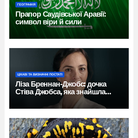
ГЕОГРАФІЯ
Прапор Саудівської Аравії:
символ віри й сили
ЦІКАВІ ТА ВИЗНАЧНІ ПОСТАТІ
Ліза Бреннан-Джобс: дочка
Стіва Джобса, яка знайшла
власний голос