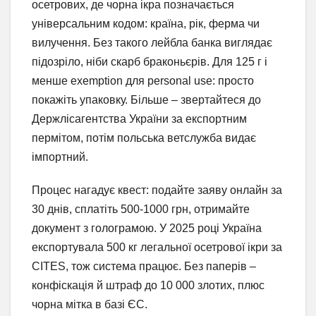
осетрових, де чорна ікра позначається
універсальним кодом: країна, рік, ферма чи
вилучення. Без такого лейбла банка виглядає
підозріло, ніби скарб браконьєрів. Для 125 г і
менше exemption для personal use: просто
покажіть упаковку. Більше – звертайтеся до
Держлісагентства України за експортним
пермітом, потім польська ветслужба видає
імпортний.
Процес нагадує квест: подайте заяву онлайн за
30 днів, сплатіть 500-1000 грн, отримайте
документ з голограмою. У 2025 році Україна
експортувала 500 кг легальної осетрової ікри за
CITES, тож система працює. Без паперів –
конфіскація й штраф до 10 000 злотих, плюс
чорна мітка в базі ЄС.