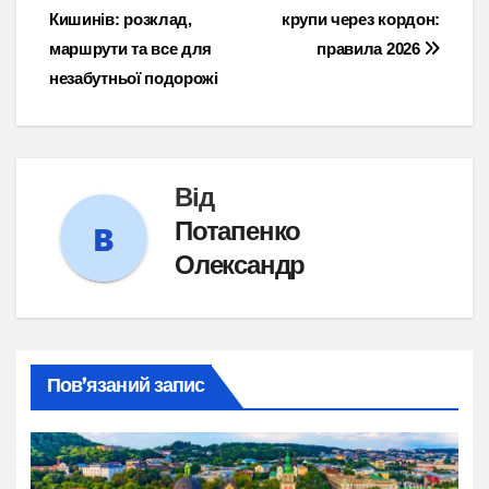
Кишинів: розклад,
крупи через кордон:
записів
маршрути та все для
правила 2026
незабутньої подорожі
Від
Потапенко
Олександр
Пов’язаний запис