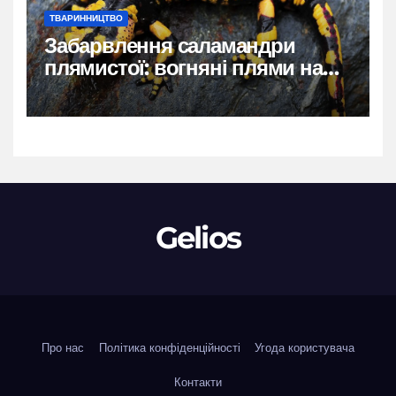
ТВАРИННИЦТВО
Забарвлення саламандри
плямистої: вогняні плями на
чорному тлі
Gelios
Про нас
Політика конфіденційності
Угода користувача
Контакти