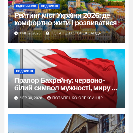
ВІДПОЧИНОК
ПОДОРОЖІ
Рейтинг міст України 2026: де
комфортно жити і розвиватися
ЛИП 2, 2026
ПОТАПЕНКО ОЛЕКСАНДР
ПОДОРОЖІ
Прапор Бахрейну: червоно-
білий символ мужності, миру та
ісламської ідентичності
ЧЕР 30, 2026
ПОТАПЕНКО ОЛЕКСАНДР