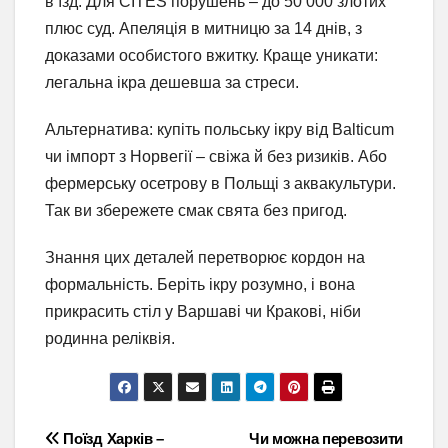
в’їзд. Для CITES порушень – до 50 000 злотих
плюс суд. Апеляція в митницю за 14 днів, з
доказами особистого вжитку. Краще уникати:
легальна ікра дешевша за стреси.
Альтернатива: купіть польську ікру від Balticum
чи імпорт з Норвегії – свіжа й без ризиків. Або
фермерську осетрову в Польщі з аквакультури.
Так ви збережете смак свята без пригод.
Знання цих деталей перетворює кордон на
формальність. Беріть ікру розумно, і вона
прикрасить стіл у Варшаві чи Кракові, ніби
родинна реліквія.
Навігація
Поїзд Харків –
Чи можна перевозити