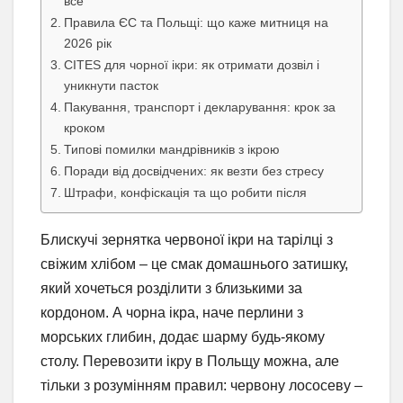
все
Правила ЄС та Польщі: що каже митниця на
2026 рік
CITES для чорної ікри: як отримати дозвіл і
уникнути пасток
Пакування, транспорт і декларування: крок за
кроком
Типові помилки мандрівників з ікрою
Поради від досвідчених: як везти без стресу
Штрафи, конфіскація та що робити після
Блискучі зернятка червоної ікри на тарілці з
свіжим хлібом – це смак домашнього затишку,
який хочеться розділити з близькими за
кордоном. А чорна ікра, наче перлини з
морських глибин, додає шарму будь-якому
столу. Перевозити ікру в Польщу можна, але
тільки з розумінням правил: червону лососеву –