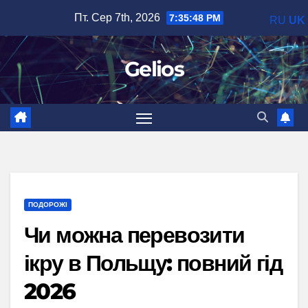
Перейти
Пт. Сер 7th, 2026
7:35:49 PM
RU
UK
до
вмісту
Gelios
ПОДОРОЖІ
Чи можна перевозити
ікру в Польщу: повний гід
2026