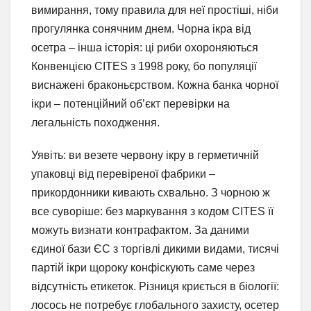
вимирання, тому правила для неї простіші, ніби
прогулянка сонячним днем. Чорна ікра від
осетра – інша історія: ці риби охороняються
Конвенцією CITES з 1998 року, бо популяції
виснажені браконьєрством. Кожна банка чорної
ікри – потенційний об’єкт перевірки на
легальність походження.
Уявіть: ви везете червону ікру в герметичній
упаковці від перевіреної фабрики –
прикордонники кивають схвально. З чорною ж
все суворіше: без маркування з кодом CITES її
можуть визнати контрафактом. За даними
єдиної бази ЄС з торгівлі дикими видами, тисячі
партій ікри щороку конфіскують саме через
відсутність етикеток. Різниця криється в біології:
лосось не потребує глобального захисту, осетер