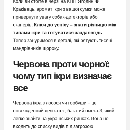
Коли ви стоїте в черзі на КПП Ягодин чи
Краківець, аромат ікри з вашої сумки може
привернути увагу собак-детекторів або
сканерів.
Ключ до успіху – знати різницю між
типами ікри та готуватися заздалегідь.
Тепер зануримося в деталі, які рятують тисячі
мандрівників щороку.
Червона проти чорної:
чому тип ікри визначає
все
Червона ікра з лосося чи горбуши – це
повсякденний делікатес, багатий омега-3, який
легко знайти на українських ринках. Вона не
входить до списку видів під загрозою