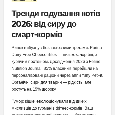
Тренди годування котів
2026: від сиру до
смарт-кормів
Ринок вибухнув безлактозними третами: Purina
Dairy-Free Cheese Bites — низькокалорійні, з
курячим протеїном. Дослідження 2026 з Feline
Nutrition Journal: 85% власників перейшли на
персоналізовані раціони через аппи типу PetFit.
Органічні сири для тварин — рідкість, але
ростуть на 15% щороку.
Гумор: кішки еволюціонували від диких
мисливців до гурманів фітнес-кормів. Ваш