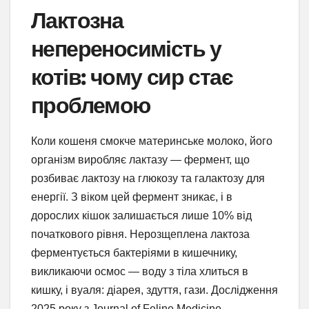
Лактозна
непереносимість у
котів: чому сир стає
проблемою
Коли кошеня смокче материнське молоко, його
організм виробляє лактазу — фермент, що
розбиває лактозу на глюкозу та галактозу для
енергії. З віком цей фермент зникає, і в
дорослих кішок залишається лише 10% від
початкового рівня. Нерозщеплена лактоза
ферментується бактеріями в кишечнику,
викликаючи осмос — воду з тіла хлиться в
кишку, і вуаля: діарея, здуття, гази. Дослідження
2025 року з Journal of Feline Medicine