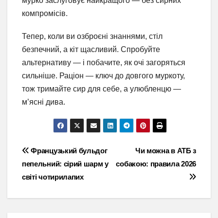
мурко заслуговує найкращого — без сирних
компромісів.
Тепер, коли ви озброєні знаннями, стіл
безпечний, а кіт щасливий. Спробуйте
альтернативу — і побачите, як очі загоряться
сильніше. Раціон — ключ до довгого муркоту,
тож тримайте сир для себе, а улюбленцю —
м’ясні дива.
Навігація
Французький бульдог
Чи можна в АТБ з
пепельний: сірий шарм у
собакою: правила 2026
записів
світі чотирилапих