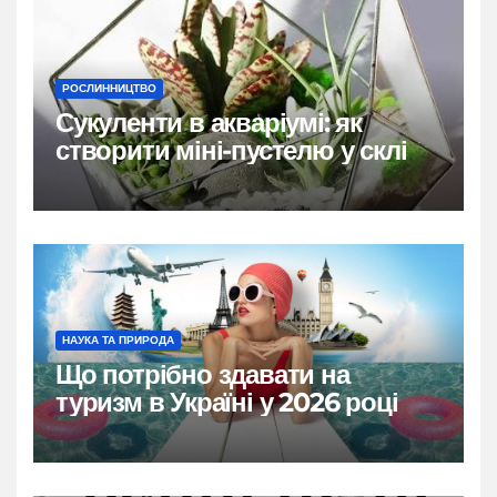
РОСЛИННИЦТВО
Сукуленти в акваріумі: як
створити міні-пустелю у склі
НАУКА ТА ПРИРОДА
Що потрібно здавати на
туризм в Україні у 2026 році