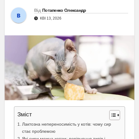
Від
Потапенко Олександр
КВІ 13, 2026
Зміст
Лактозна непереносимість у котів: чому сир
стає проблемою
Які сири можна котам: порівняння типів і