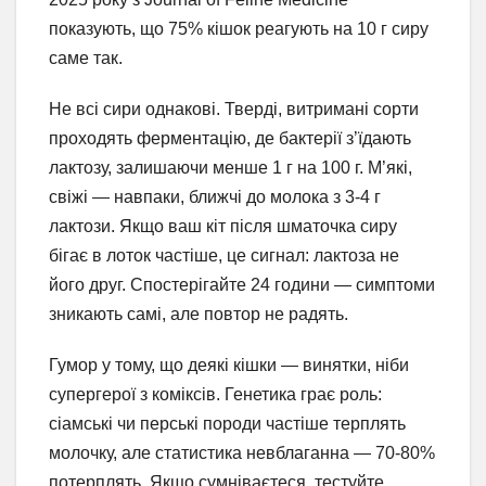
показують, що 75% кішок реагують на 10 г сиру
саме так.
Не всі сири однакові. Тверді, витримані сорти
проходять ферментацію, де бактерії з’їдають
лактозу, залишаючи менше 1 г на 100 г. М’які,
свіжі — навпаки, ближчі до молока з 3-4 г
лактози. Якщо ваш кіт після шматочка сиру
бігає в лоток частіше, це сигнал: лактоза не
його друг. Спостерігайте 24 години — симптоми
зникають самі, але повтор не радять.
Гумор у тому, що деякі кішки — винятки, ніби
супергерої з коміксів. Генетика грає роль:
сіамські чи перські породи частіше терплять
молочку, але статистика невблаганна — 70-80%
потерплять. Якщо сумніваєтеся, тестуйте