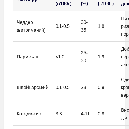
(г/100г)
(%)
(г/100г)
для
Низ
Чеддер
30-
0.1-0.5
1.8
риз
(витриманий)
35
пор
До
25-
Пармезан
<1.0
1.9
пер
30
але
Оди
Швейцарський
0.1-0.5
28
0.9
кра
вар
Вис
Котедж-сир
3.3
4-11
0.8
діа