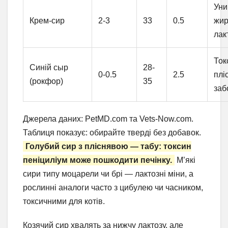
Уни
Крем-сир
2-3
33
0.5
жир
лак
Ток
Синій сыр
28-
0-0.5
2.5
плі
(рокфор)
35
заб
Джерела даних: PetMD.com та Vets-Now.com.
Таблиця показує: обирайте тверді без добавок.
Голубий сир з пліснявою — табу: токсин
пеніциліум може пошкодити печінку.
М’які
сири типу моцарели чи брі — лактозні міни, а
рослинні аналоги часто з цибулею чи часником,
токсичними для котів.
Козячий сир хвалять за нижчу лактозу, але