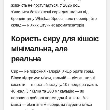
жирність не поступається. У 2026 році
з’явилися безлактозні сири для тварин від
брендів типу Whiskas Special, але перевіряйте
склад — ніяких штучних ароматизаторів.
Користь сиру для кішок:
мінімальна, але
реальна
Сир — не порожня калорія, якщо брати грам.
Білок підтримує м’язи, кальцій — кістки, жирні
кислоти — шерсть блискучу. 10 г чеддера дають
40 ккал, 3 г білка та 200 мг кальцію — як
половина добової норми для 4-кг кота. Але
кішки — облігатні м’ясоїди, їм таурин з м’яса