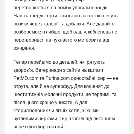
перетворюється на бомбу уповільненої дії.
Навіть тверді сорти з низькою лактозою несуть
ризики через калорії та добавки. Але давайте
розберемося глибше, щоб ваш улюбленець не
перетворився на пухнастого метеорита від
ожиріння.
Тепер перейдімо до деталей, які рятують
здоров’я. Ветеринари з сайтів на кшталт
PetMD.com та Purina.com одностайні: сир — не
отрута, але й не суперфуд. Для кошенят до
шести тижнів молочні продукти ще терпимі, та
після цього краще уникати. А для
стерилізованих чи літніх котів, з їхніми
чутливими нирками, сир взагалі під питанням
через фосфор і натрій.