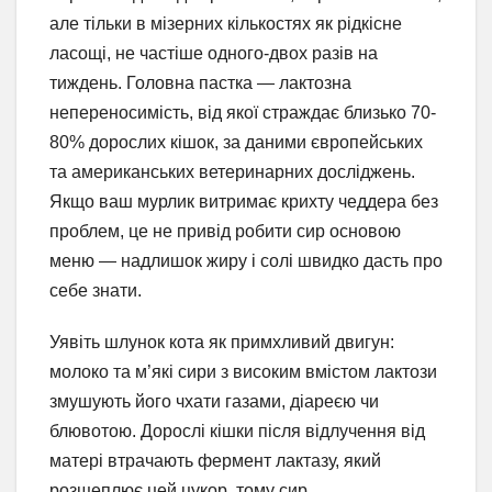
але тільки в мізерних кількостях як рідкісне
ласощі, не частіше одного-двох разів на
тиждень. Головна пастка — лактозна
непереносимість, від якої страждає близько 70-
80% дорослих кішок, за даними європейських
та американських ветеринарних досліджень.
Якщо ваш мурлик витримає крихту чеддера без
проблем, це не привід робити сир основою
меню — надлишок жиру і солі швидко дасть про
себе знати.
Уявіть шлунок кота як примхливий двигун:
молоко та м’які сири з високим вмістом лактози
змушують його чхати газами, діареєю чи
блювотою. Дорослі кішки після відлучення від
матері втрачають фермент лактазу, який
розщеплює цей цукор, тому сир