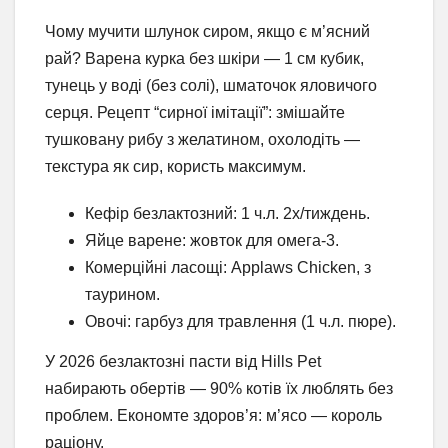
Чому мучити шлунок сиром, якщо є м’ясний
рай? Варена курка без шкіри — 1 см кубик,
тунець у воді (без солі), шматочок яловичого
серця. Рецепт “сирної імітації”: змішайте
тушковану рибу з желатином, охолодіть —
текстура як сир, користь максимум.
Кефір безлактозний: 1 ч.л. 2x/тиждень.
Яйце варене: жовток для омега-3.
Комерційні ласощі: Applaws Chicken, з
таурином.
Овочі: гарбуз для травлення (1 ч.л. пюре).
У 2026 безлактозні пасти від Hills Pet
набирають обертів — 90% котів їх люблять без
проблем. Економте здоров’я: м’ясо — король
раціону.