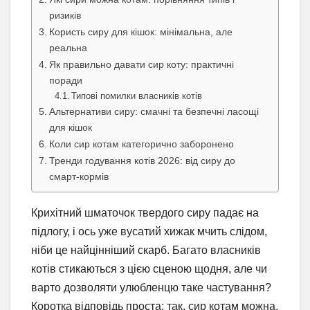
ризиків
Користь сиру для кішок: мінімальна, але
реальна
Як правильно давати сир коту: практичні
поради
Типові помилки власників котів
Альтернативи сиру: смачні та безпечні ласощі
для кішок
Коли сир котам категорично заборонено
Тренди годування котів 2026: від сиру до
смарт-кормів
Крихітний шматочок твердого сиру падає на
підлогу, і ось уже вусатий хижак мчить слідом,
ніби це найцінніший скарб. Багато власників
котів стикаються з цією сценою щодня, але чи
варто дозволяти улюбленцю таке частування?
Коротка відповідь проста: так, сир котам можна,