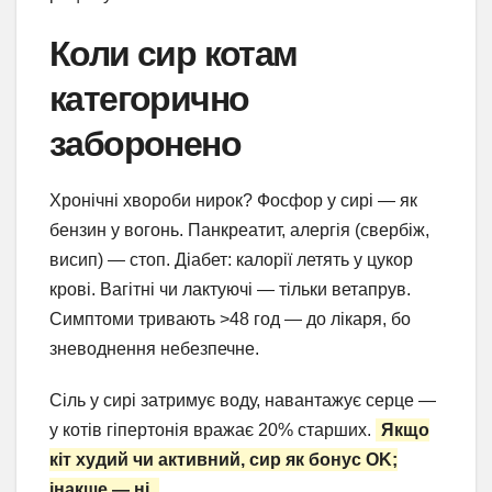
Коли сир котам
категорично
заборонено
Хронічні хвороби нирок? Фосфор у сирі — як
бензин у вогонь. Панкреатит, алергія (свербіж,
висип) — стоп. Діабет: калорії летять у цукор
крові. Вагітні чи лактуючі — тільки ветапрув.
Симптоми тривають >48 год — до лікаря, бо
зневоднення небезпечне.
Сіль у сирі затримує воду, навантажує серце —
у котів гіпертонія вражає 20% старших.
Якщо
кіт худий чи активний, сир як бонус OK;
інакше — ні.