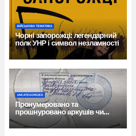
ВІЙСЬКОВА ТЕМАТИКА
Чорні запорожці: легендарний
полк УНР і символ незламності
UNCATEGORIZED
Пронумеровано та
прошнуровано аркушів чи
сторінок: повний гайд