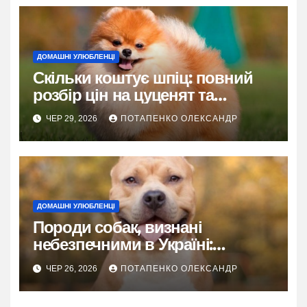
ДОМАШНІ УЛЮБЛЕНЦІ
Скільки коштує шпіц: повний
розбір цін на цуценят та
утримання
ЧЕР 29, 2026
ПОТАПЕНКО ОЛЕКСАНДР
ДОМАШНІ УЛЮБЛЕНЦІ
Породи собак, визнані
небезпечними в Україні:
детальний розбір правил
ЧЕР 26, 2026
ПОТАПЕНКО ОЛЕКСАНДР
утримання, вигулу та
відповідальності у 2026 році