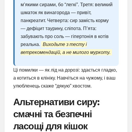
м’якими сирами, бо “легкі”. Третя: великий
шматок як винагорода — привіт,
панкреатит. Четверта: сир замість корму
— дефіцит таурину, сліпота. П’ята:
забувають про соль — гіпертонія в котів
реальна.
Виходьте з тесту і
ветрекомендацій, а не милого муркоту.
Ці помилки — як лід на дорозі: здається гладко,
а котиться в клініку. Навчіться на чужому, і ваш
улюбленець скаже “дякую” хвостом.
Альтернативи сиру:
смачні та безпечні
ласощі для кішок