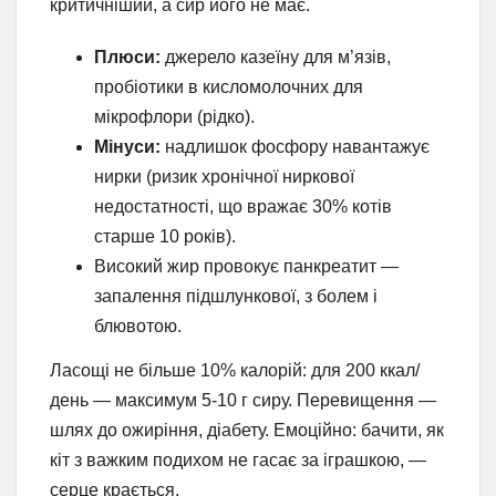
критичніший, а сир його не має.
Плюси:
джерело казеїну для м’язів,
пробіотики в кисломолочних для
мікрофлори (рідко).
Мінуси:
надлишок фосфору навантажує
нирки (ризик хронічної ниркової
недостатності, що вражає 30% котів
старше 10 років).
Високий жир провокує панкреатит —
запалення підшлункової, з болем і
блювотою.
Ласощі не більше 10% калорій: для 200 ккал/
день — максимум 5-10 г сиру. Перевищення —
шлях до ожиріння, діабету. Емоційно: бачити, як
кіт з важким подихом не гасає за іграшкою, —
серце крається.