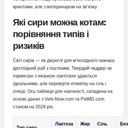
крихтами, але з ветеринаром на зв’язку.
Які сири можна котам:
порівняння типів і
ризиків
Світ сирів — як джунглі для м’ясоїдного хижака:
дехтоїдний рай з пастками. Твердий чеддер чи
пармезан з низькою лактозою здаються
ідеальними, але перевірте етикетку на сіль і
спеції. Ось таблиця для наочності, складена на
основі даних з Vets-Now.com та PetMD.com
станом на 2026 рік.
Лактоза
Жир
Сіль
Без
Тип сиру