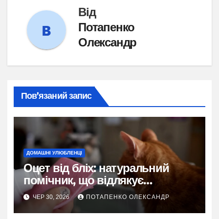
Від
Потапенко
Олександр
Пов’язаний запис
ДОМАШНІ УЛЮБЛЕНЦІ
Оцет від бліх: натуральний
помічник, що відлякує
паразитів, але потребує
ЧЕР 30, 2026
ПОТАПЕНКО ОЛЕКСАНДР
розумного підходу