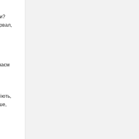
ки?
ервал,
чаєм
іють,
ше,