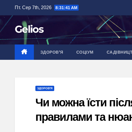
Перейти
Пт. Сер 7th, 2026
8:31:42 AM
до
вмісту
Gelios
ЗДОРОВ’Я
СОЦІУМ
САДІВНИЦ
ЗДОРОВ'Я
Чи можна їсти після
правилами та нюа