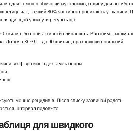
илин для солюшn physіo чи муколітиків, годину для антибіоти
кінетиці: час, за який 80% частинок проникають у тканини. 
сля їди, щоб уникнути регургітації.
60 хвилин, бо вони активні й слинавіють. Вагітним – мініма
мол. Літнім з ХОЗЛ – до 90 хвилин, враховуючи повільний
озчини, як фізрозчин з дексаметазоном.
ння.
ивіші.
іксують менше рецидивів. Після списку зазвичай радять
ається, інтервал подовжте.
 таблиця для швидкого