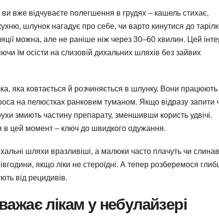
 ви вже відчуваєте полегшення в грудях – кашель стихає,
кухню, шлунок нагадує про себе, чи варто кинутися до таріл
галяції можна, але не раніше ніж через 30–60 хвилин. Цей інт
ючи їм осісти на слизовій дихальних шляхів без зайвих
улка, яка ковтається й розчиняється в шлунку. Вони працюють
и роса на пелюстках ранковим туманом. Якщо відразу запити 
рухи змиють частину препарату, зменшивши користь удвічі.
я в цей момент – ключ до швидкого одужання.
дихальні шляхи вразливіші, а малюки часто плачуть чи слинав
вгодини, якщо ліки не стероїдні. А тепер розберемося глиб
ють від рецидивів.
аважає лікам у небулайзері