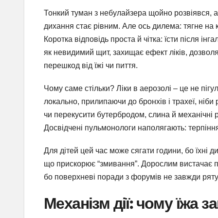
Тонкий туман з небулайзера щойно розвіявся, а
дихання стає рівним. Але ось дилема: тягне на 
Коротка відповідь проста й чітка: їсти після ін
як невидимий щит, захищає ефект ліків, дозволя
перешкод від їжі чи пиття.
Чому саме стільки? Ліки в аерозолі – це не піг
локально, прилипаючи до бронхів і трахеї, ніб
чи перекусити бутербродом, слина й механічні 
Досвідчені пульмонологи наполягають: терпінн
Для дітей цей час може сягати години, бо їхні 
що прискорює “змивання”. Дорослим вистачає пі
бо поверхневі поради з форумів не завжди ряту
Механізм дії: чому їжа з