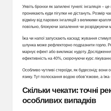
Уявіть бронхи як запилені тунелі: інгаляція – це
проникають куди пігулки не дістануть. Розмір ча
відміну від парових інгаляцій з великими крап
повільно, блокуючи запалення чи розріджуючи 
Їжа чи напої запускають каскад: жування стимул
шлунка може рефлекторно подразнити горло. Ре
марнує ефект або викликає нудоту. Дослідження
ефективність на 40%, скорочуючи курс лікуванн
Особливо чутливі стероїди, як будесонід: вони 
язику. Тут полоскання водою обов’язкове, а їжа
Скільки чекати: точні ре
особливих випадків