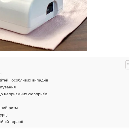
і
дітей і особливих випадків
єнтування
 до неприємних сюрпризів
енний ритм
урці
йній терапії