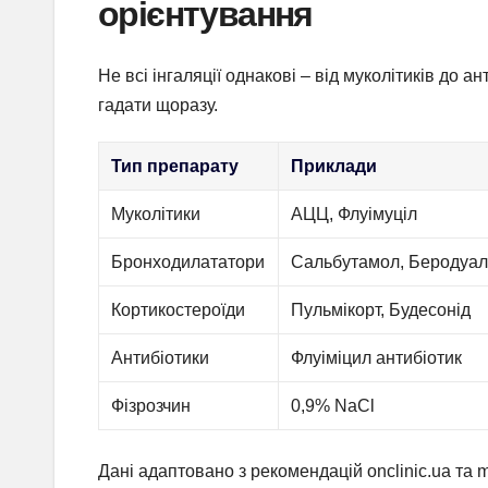
орієнтування
Не всі інгаляції однакові – від муколітиків до 
гадати щоразу.
Тип препарату
Приклади
Муколітики
АЦЦ, Флуімуціл
Бронходилататори
Сальбутамол, Беродуа
Кортикостероїди
Пульмікорт, Будесонід
Антибіотики
Флуіміцил антибіотик
Фізрозчин
0,9% NaCl
Дані адаптовано з рекомендацій onclinic.ua та