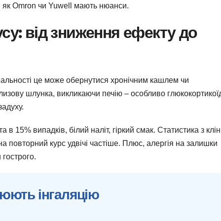
і як Omron чи Yuwell мають нюанси.
су: від зниження ефекту до
реальності це може обернутися хронічним кашлем чи
слизову шлунка, викликаючи печію – особливо глюкокортикоїд
задуху.
 в 15% випадків, білий наліт, гіркий смак. Статистика з кліні
а повторний курс удвічі частіше. Плюс, алергія на залишки
 гострого.
люють інгаляцію