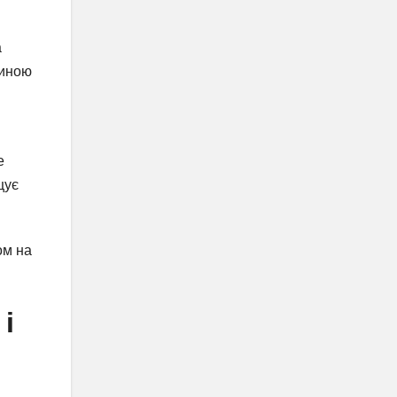
а
линою
е
щує
ом на
і