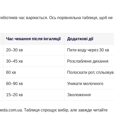
антибіотиків час варіюється. Ось порівняльна таблиця, щоб не
Час чекання після інгаляції
Додаткові дії
20–30 хв
Пити воду через 30 хв
л
30–45 хв
Розслаблене дихання
60 хв
Полоскати рот, спльову
60–90 хв
Уникати молочного
15–20 хв
Зволоження
 meda.com.ua. Таблиця спрощує вибір, але завжди читайте