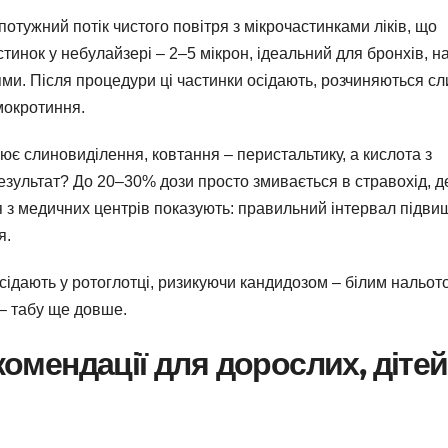
 потужний потік чистого повітря з мікрочастинками ліків, що
стинок у небулайзері – 2–5 мікрон, ідеальний для бронхів, н
лями. Після процедури ці частинки осідають, розчиняються с
мокротиння.
ює слиновиділення, ковтання – перистальтику, а кислота з
зультат? До 20–30% дози просто змивається в стравохід, д
 з медичних центрів показують: правильний інтервал підви
я.
осідають у ротоглотці, ризикуючи кандидозом – білим нальот
 – табу ще довше.
комендації для дорослих, дітей 