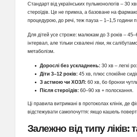
Стандарт від українських пульмонологів – 30 хв
стероїдів. Це не примха, а базоване на фармако
процедурою, до речі, теж пауза – 1–1,5 години пі
Для дітей усе строже: малюкам до 3 років – 45–
інтервал, але тільки схвалені ліки, як салібута
метаболізм.
Дорослі без ускладнень:
30 хв – легкі р
Діти 3–12 років:
45 хв, плюс спокійне сиді
З астмою чи ХОЗЛ:
60 хв, бо бронхи чутл
Після стероїдів:
60–90 хв + полоскання.
Ці правила витримані в протоколах клінік, де ф
відстежувати самопочуття: якщо кашель поверт
Залежно від типу ліків: