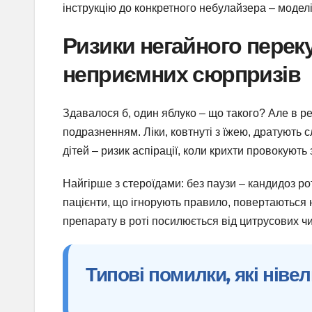
інструкцію до конкретного небулайзера – модел
Ризики негайного переку
неприємних сюрпризів
Здавалося б, один яблуко – що такого? Але в 
подразненням. Ліки, ковтнуті з їжею, дратують 
дітей – ризик аспірації, коли крихти провокують 
Найгірше з стероїдами: без паузи – кандидоз рота
пацієнти, що ігнорують правило, повертаються н
препарату в роті посилюється від цитрусових чи
Типові помилки, які ніве