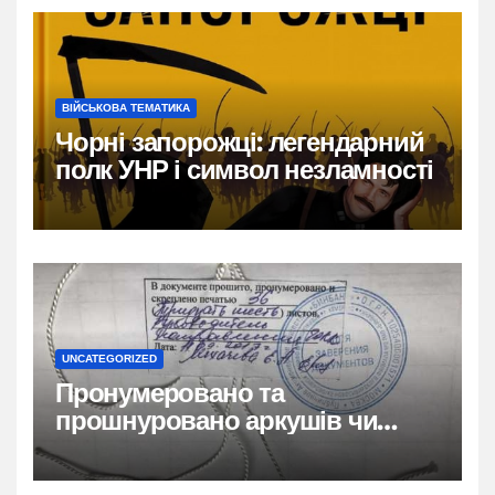
ВІЙСЬКОВА ТЕМАТИКА
Чорні запорожці: легендарний
полк УНР і символ незламності
UNCATEGORIZED
Пронумеровано та
прошнуровано аркушів чи
сторінок: повний гайд