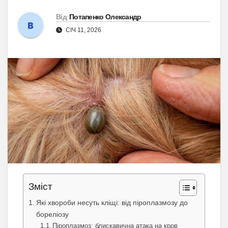
Від
Потапенко Олександр
СІЧ 11, 2026
Зміст
Які хвороби несуть кліщі: від піроплазмозу до
бореліозу
Піроплазмоз: блискавична атака на кров