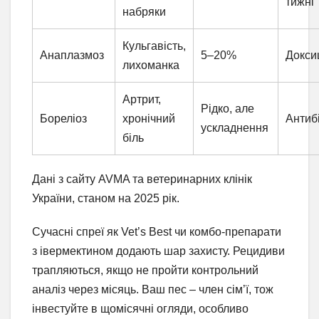
тижні
набряки
Кульгавість,
Анаплазмоз
5–20%
Докси
лихоманка
Артрит,
Рідко, але
Бореліоз
хронічний
Антиб
ускладнення
біль
Дані з сайту AVMA та ветеринарних клінік
України, станом на 2025 рік.
Сучасні спреї як Vet’s Best чи комбо-препарати
з івермектином додають шар захисту. Рецидиви
трапляються, якщо не пройти контрольний
аналіз через місяць. Ваш пес – член сім’ї, тож
інвестуйте в щомісячні огляди, особливо