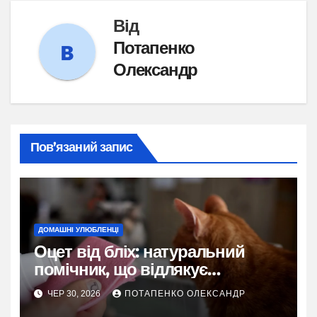
Від
Потапенко
Олександр
Пов’язаний запис
ДОМАШНІ УЛЮБЛЕНЦІ
Оцет від бліх: натуральний
помічник, що відлякує
паразитів, але потребує
ЧЕР 30, 2026
ПОТАПЕНКО ОЛЕКСАНДР
розумного підходу