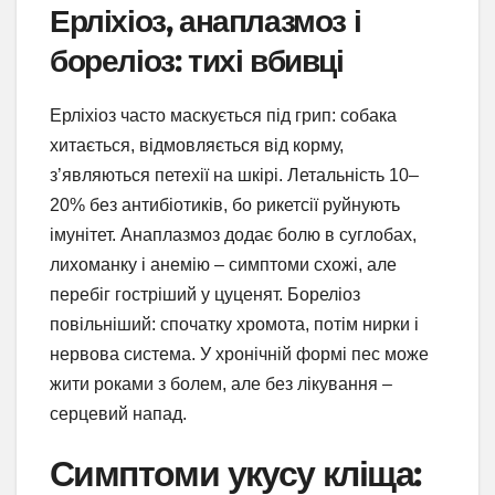
Ерліхіоз, анаплазмоз і
бореліоз: тихі вбивці
Ерліхіоз часто маскується під грип: собака
хитається, відмовляється від корму,
з’являються петехії на шкірі. Летальність 10–
20% без антибіотиків, бо рикетсії руйнують
імунітет. Анаплазмоз додає болю в суглобах,
лихоманку і анемію – симптоми схожі, але
перебіг гостріший у цуценят. Бореліоз
повільніший: спочатку хромота, потім нирки і
нервова система. У хронічній формі пес може
жити роками з болем, але без лікування –
серцевий напад.
Симптоми укусу кліща: