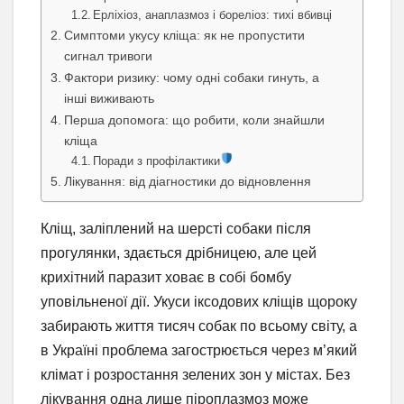
Ерліхіоз, анаплазмоз і бореліоз: тихі вбивці
Симптоми укусу кліща: як не пропустити
сигнал тривоги
Фактори ризику: чому одні собаки гинуть, а
інші виживають
Перша допомога: що робити, коли знайшли
кліща
Поради з профілактики
Лікування: від діагностики до відновлення
Кліщ, заліплений на шерсті собаки після
прогулянки, здається дрібницею, але цей
крихітний паразит ховає в собі бомбу
уповільненої дії. Укуси іксодових кліщів щороку
забирають життя тисяч собак по всьому світу, а
в Україні проблема загострюється через м’який
клімат і розростання зелених зон у містах. Без
лікування одна лише піроплазмоз може