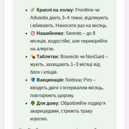
Краплі на холку:
Frontline чи
Advantix діють 3–4 тижні, відлякують
і вбивають. Наносити раз на місяць.
Нашийники:
Seresto – до 8
місяців, водостійкі, але перевіряйте
на алергію.
Таблетки:
Bravecto чи NexGard –
жують, захищають 1–3 місяці від
блох і кліщів.
Вакцинація:
Nobivac Piro –
вводять двічі з інтервалом місяць,
повторюють щороку.
Для дому:
Обробляйте подвір’я
акарицидами, стрижіть траву
коротко.