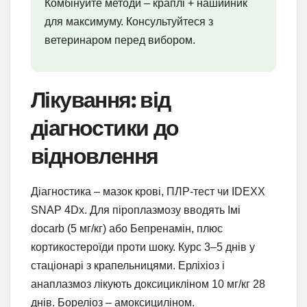
Комбінуйте методи – краплі + нашийник
для максимуму. Консультуйтеся з
ветеринаром перед вибором.
Лікування: від
діагностики до
відновлення
Діагностика – мазок крові, ПЛР-тест чи IDEXX
SNAP 4Dx. Для піроплазмозу вводять Імі
docarb (5 мг/кг) або Бепренамін, плюс
кортикостероїди проти шоку. Курс 3–5 днів у
стаціонарі з крапельницями. Ерліхіоз і
анаплазмоз лікують доксицикліном 10 мг/кг 28
днів. Бореліоз – амоксициліном.