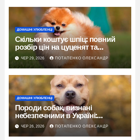
ДОМАШНІ УЛЮБЛЕНЦІ
Скільки коштує шпіц: повний
розбір цін на цуценят та
утримання
ЧЕР 29, 2026
ПОТАПЕНКО ОЛЕКСАНДР
ДОМАШНІ УЛЮБЛЕНЦІ
Породи собак, визнані
небезпечними в Україні:
детальний розбір правил
ЧЕР 26, 2026
ПОТАПЕНКО ОЛЕКСАНДР
утримання, вигулу та
відповідальності у 2026 році