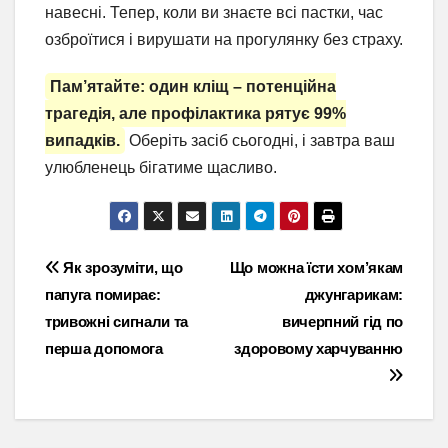
навесні. Тепер, коли ви знаєте всі пастки, час
озброїтися і вирушати на прогулянку без страху.
Пам’ятайте: один кліщ – потенційна
трагедія, але профілактика рятує 99%
випадків.
Оберіть засіб сьогодні, і завтра ваш
улюбленець бігатиме щасливо.
Навігація
Як зрозуміти, що
Що можна їсти хом’якам
папуга помирає:
джунгарикам:
записів
тривожні сигнали та
вичерпний гід по
перша допомога
здоровому харчуванню