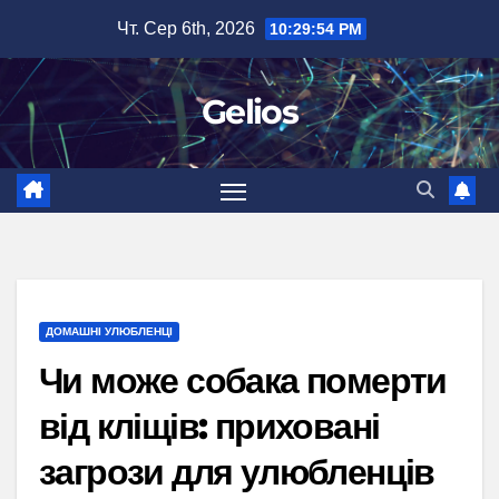
Перейти
Чт. Сер 6th, 2026
10:29:56 PM
до
вмісту
Gelios
ДОМАШНІ УЛЮБЛЕНЦІ
Чи може собака померти
від кліщів: приховані
загрози для улюбленців