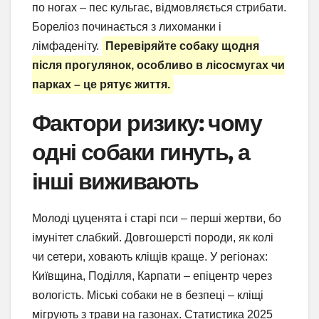
по ногах – пес кульгає, відмовляється стрибати.
Бореліоз починається з лихоманки і
лімфаденіту.
Перевіряйте собаку щодня
після прогулянок, особливо в лісосмугах чи
парках – це рятує життя.
Фактори ризику: чому
одні собаки гинуть, а
інші виживають
Молоді цуценята і старі пси – перші жертви, бо
імунітет слабкий. Довгошерсті породи, як колі
чи сетери, ховають кліщів краще. У регіонах:
Київщина, Поділля, Карпати – епіцентр через
вологість. Міські собаки не в безпеці – кліщі
мігрують з трави на газонах. Статистика 2025