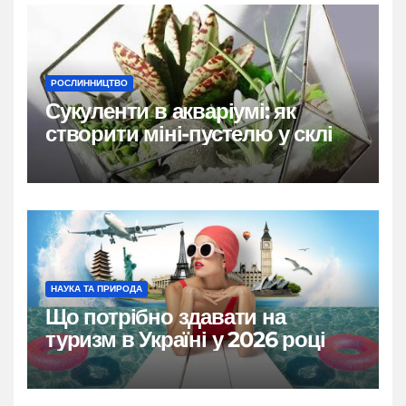
РОСЛИННИЦТВО
Сукуленти в акваріумі: як
створити міні-пустелю у склі
НАУКА ТА ПРИРОДА
Що потрібно здавати на
туризм в Україні у 2026 році