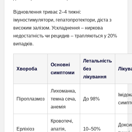
Відновлення триває 2–4 тижні:
імуностимулятори, гепатопротектори, дієта з
високим залізом. Ускладнення – ниркова
недостатність чи рецидив – трапляються у 20%
випадків.
Летальність
Основні
Хвороба
без
Лікув
симптоми
лікування
Лихоманка,
Імідок
Піроплазмоз
темна сеча,
До 98%
симпт
анемія
Кровотечі,
Докси
Ерліхіоз
апатія,
10–50%