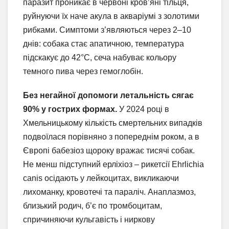
паразит проникає в червоні кров’яні тільця,
руйнуючи їх наче акула в акваріумі з золотими
рибками. Симптоми з’являються через 2–10
днів: собака стає апатичною, температура
підскакує до 42°C, сеча набуває кольору
темного пива через гемоглобін.
Без негайної допомоги летальність сягає
90% у гострих формах.
У 2024 році в
Хмельницькому кількість смертельних випадків
подвоїлася порівняно з попереднім роком, а в
Європі бабезіоз щороку вражає тисячі собак.
Не менш підступний ерліхіоз – рикетсії Ehrlichia
canis осідають у лейкоцитах, викликаючи
лихоманку, кровотечі та параліч. Анаплазмоз,
близький родич, б’є по тромбоцитам,
спричиняючи кульгавість і ниркову