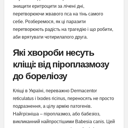
знищити еритроцити за лічені дні,
перетворюючи жвавого пса на тінь самого
себе. Розберемося, як ці паразити
перетворюють радість на трагедію і що робити,
аби врятувати чотирилапого друга.
Які хвороби несуть
кліщі: від піроплазмозу
до бореліозу
Кліщі в Україні, переважно Dermacentor
reticulatus і Ixodes ricinus, переносять не просто
подразнення, а цілу армію патогенів.
Найгрізніша – піроплазмоз, або бабезіоз,
викликанний найпростішими Babesia canis. Цей