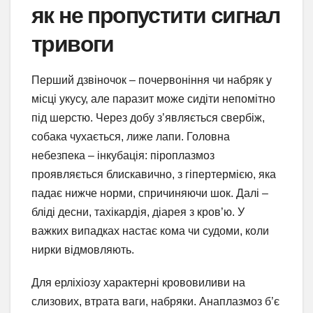
як не пропустити сигнал
тривоги
Перший дзвіночок – почервоніння чи набряк у
місці укусу, але паразит може сидіти непомітно
під шерстю. Через добу з’являється свербіж,
собака чухається, лиже лапи. Головна
небезпека – інкубація: піроплазмоз
проявляється блискавично, з гіпертермією, яка
падає нижче норми, спричиняючи шок. Далі –
бліді десни, тахікардія, діарея з кров’ю. У
важких випадках настає кома чи судоми, коли
нирки відмовляють.
Для ерліхіозу характерні крововиливи на
слизових, втрата ваги, набряки. Анаплазмоз б’є