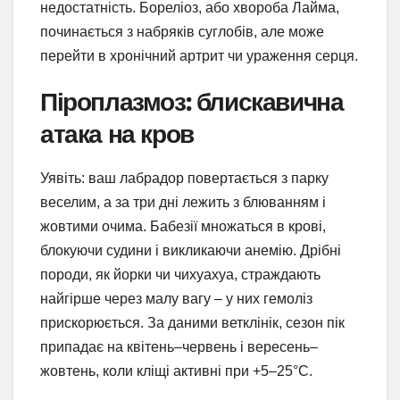
недостатність. Бореліоз, або хвороба Лайма,
починається з набряків суглобів, але може
перейти в хронічний артрит чи ураження серця.
Піроплазмоз: блискавична
атака на кров
Уявіть: ваш лабрадор повертається з парку
веселим, а за три дні лежить з блюванням і
жовтими очима. Бабезії множаться в крові,
блокуючи судини і викликаючи анемію. Дрібні
породи, як йорки чи чихуахуа, страждають
найгірше через малу вагу – у них гемоліз
прискорюється. За даними ветклінік, сезон пік
припадає на квітень–червень і вересень–
жовтень, коли кліщі активні при +5–25°C.