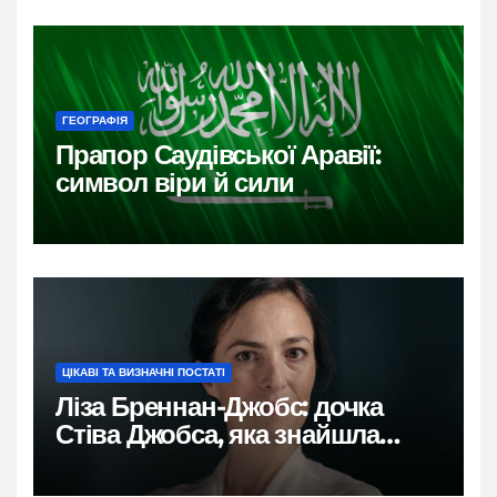
ГЕОГРАФІЯ
Прапор Саудівської Аравії:
символ віри й сили
ЦІКАВІ ТА ВИЗНАЧНІ ПОСТАТІ
Ліза Бреннан-Джобс: дочка
Стіва Джобса, яка знайшла
власний голос