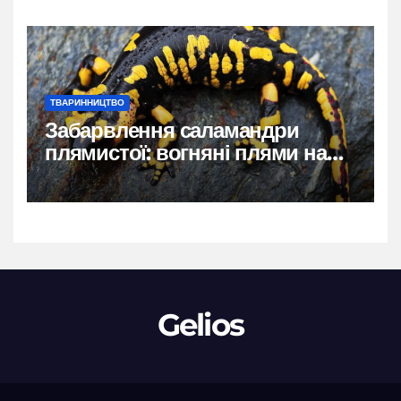
ТВАРИННИЦТВО
Забарвлення саламандри
плямистої: вогняні плями на
чорному тлі
Gelios