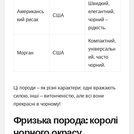
Швидкий,
Американсь
елегантний,
США
кий рисак
чорний –
рідкість.
Компактний,
універсальн
Морган
США
ий, часто
чорний.
Ці породи – як різні характери: одні вражають
силою, інші – витонченістю, але всі вони
прекрасні в чорному!
Фризька порода: королі
чорного окрасу