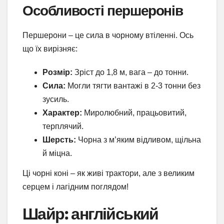
Особливості першеронів
Першерони – це сила в чорному втіленні. Ось
що їх вирізняє:
Розмір:
Зріст до 1,8 м, вага – до тонни.
Сила:
Могли тягти вантажі в 2-3 тонни без
зусиль.
Характер:
Миролюбний, працьовитий,
терплячий.
Шерсть:
Чорна з м’яким відливом, щільна
й міцна.
Ці чорні коні – як живі трактори, але з великим
серцем і лагідним поглядом!
Шайр: англійський