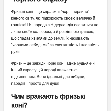
Фризькі коні – це справжні “чорні перлини”
кінного світу, які підкорюють своєю величчю й
грацією! Ця порода з Нідерландів славиться не
лише своїм кольором, а й розкішною гривою,
що спадає хвилями до землі. Їх називають
“чорними лебедями” за елегантність і плавність
рухів.
Фризи – це завжди чорні коні, адже будь-який
інший окрас у цій породі вважається
відхиленням. Вони ідеальні для виїздки,
парадів і просто для душі!
Чим вражають фризькі
коні?