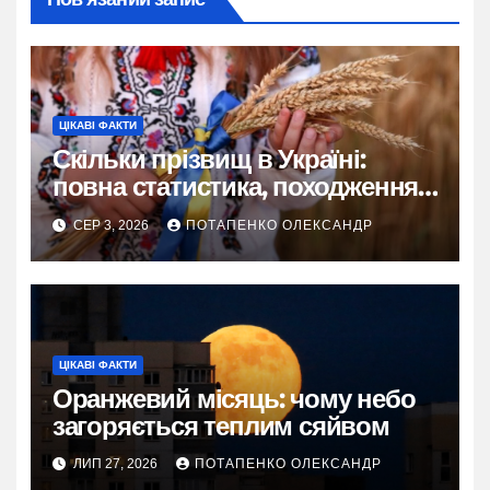
ЦІКАВІ ФАКТИ
Скільки прізвищ в Україні:
повна статистика, походження
та живі історії
СЕР 3, 2026
ПОТАПЕНКО ОЛЕКСАНДР
ЦІКАВІ ФАКТИ
Оранжевий місяць: чому небо
загоряється теплим сяйвом
ЛИП 27, 2026
ПОТАПЕНКО ОЛЕКСАНДР