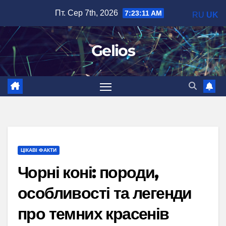
Перейти
Пт. Сер 7th, 2026
7:23:12 AM
RU
UK
до
вмісту
Gelios
ЦІКАВІ ФАКТИ
Чорні коні: породи,
особливості та легенди
про темних красенів