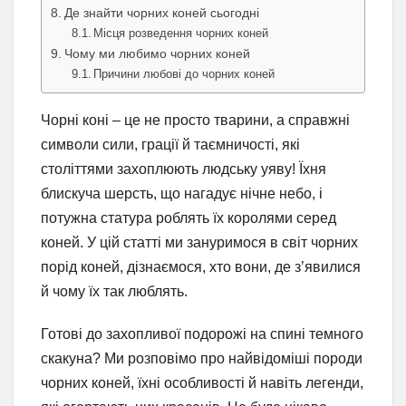
Де знайти чорних коней сьогодні
Місця розведення чорних коней
Чому ми любимо чорних коней
Причини любові до чорних коней
Чорні коні – це не просто тварини, а справжні
символи сили, грації й таємничості, які
століттями захоплюють людську уяву! Їхня
блискуча шерсть, що нагадує нічне небо, і
потужна статура роблять їх королями серед
коней. У цій статті ми зануримося в світ чорних
порід коней, дізнаємося, хто вони, де з’явилися
й чому їх так люблять.
Готові до захопливої подорожі на спині темного
скакуна? Ми розповімо про найвідоміші породи
чорних коней, їхні особливості й навіть легенди,