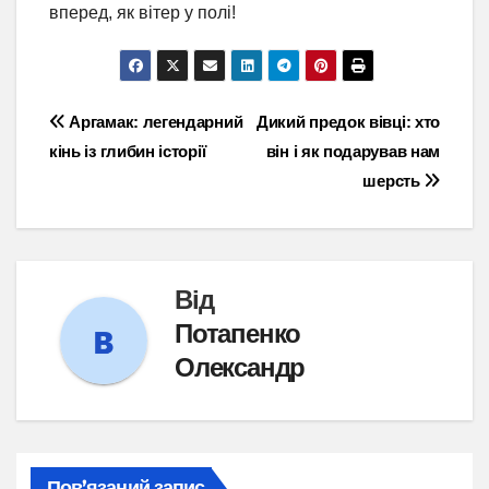
вперед, як вітер у полі!
Навігація
Аргамак: легендарний
Дикий предок вівці: хто
кінь із глибин історії
він і як подарував нам
записів
шерсть
Від
Потапенко
Олександр
Пов’язаний запис