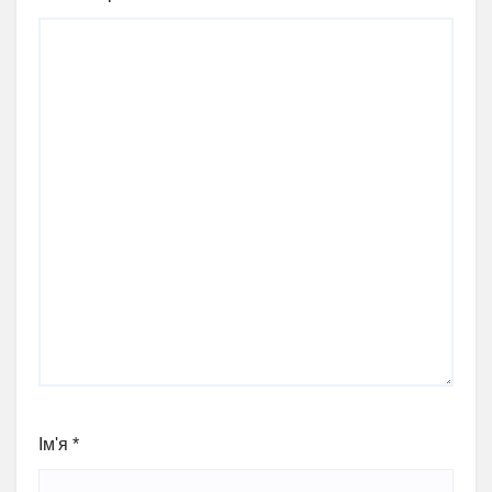
Ім'я
*