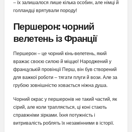
– їх залишалося лише кілька особин, але німці й
голландці врятували породу!
Першерон: чорний
велетень із Франції
Першерон – це чорний кінь-велетень, який
вражає своєю силою й міццю! Народжений у
французькій провінції Перш, він був створений
для важкої роботи – тягати плуги й вози. Але за
грубою зовнішністю ховається ніжна душа.
Чорний окрас у першеронів не такий частий, як
сірий, але коли трапляється, ці коні стають
справжніми зірками. Їхня потужність і
витривалість роблять їх незамінними в історії.