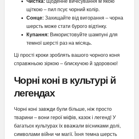
Чистка:
Щоденне вичісування м’якою
щіткою – пил псує чорний колір.
Сонце:
Захищайте від вигорання – чорна
шерсть може стати бурого відтінку.
Купання:
Використовуйте шампуні для
темної шерсті раз на місяць.
Ці прості кроки зроблять вашого чорного коня
справжньою зіркою – блискучою й здоровою!
Чорні коні в культурі й
легендах
Чорні коні завжди були більше, ніж просто
тварини – вони герої міфів, казок і легенд! У
багатьох культурах їх вважали вісниками долі,
символами війни чи магії. Їхня темна шерсть