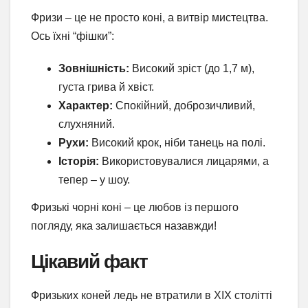
Фризи – це не просто коні, а витвір мистецтва.
Ось їхні “фішки”:
Зовнішність:
Високий зріст (до 1,7 м),
густа грива й хвіст.
Характер:
Спокійний, доброзичливий,
слухняний.
Рухи:
Високий крок, ніби танець на полі.
Історія:
Використовувалися лицарями, а
тепер – у шоу.
Фризькі чорні коні – це любов із першого
погляду, яка залишається назавжди!
Цікавий факт
Фризьких коней ледь не втратили в XIX столітті