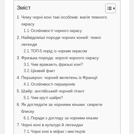
Зміст
Чому чорні коні такі особливі: магія темного
окрасу
Особливості чорного окрасу
Найвідоміші породи чорних коней: темні
легенди
ТОП-5 порід із чорним окрасом
Фризька порода: королі чорного окрасу
Чим вражають фризькі коні?
Цікавий факт
Першерон: чорний велетень із Франції
Особливості першеронів
Шайр: англійський чорний гігант
Чим круті шайри?
Як доглядати за чорними кіньми: секрети
блиску
Поради з догляду за чорними кіньми
Чорні коні в культурі й легендах
Чорні коні в міфах і мистецтві