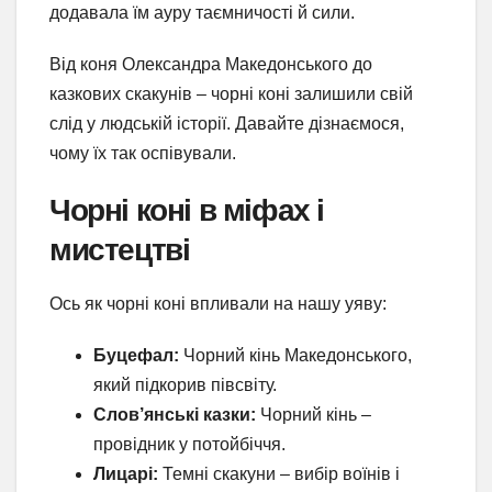
додавала їм ауру таємничості й сили.
Від коня Олександра Македонського до
казкових скакунів – чорні коні залишили свій
слід у людській історії. Давайте дізнаємося,
чому їх так оспівували.
Чорні коні в міфах і
мистецтві
Ось як чорні коні впливали на нашу уяву:
Буцефал:
Чорний кінь Македонського,
який підкорив півсвіту.
Слов’янські казки:
Чорний кінь –
провідник у потойбіччя.
Лицарі:
Темні скакуни – вибір воїнів і