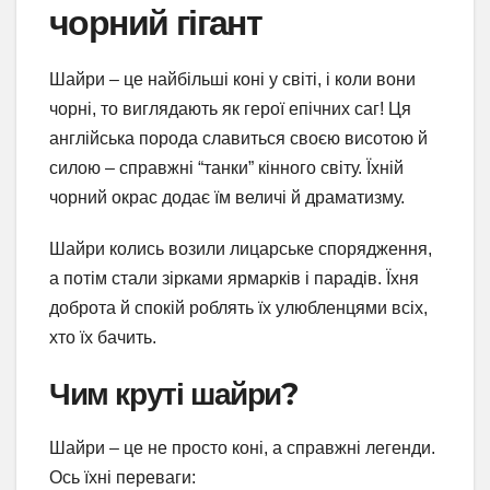
чорний гігант
Шайри – це найбільші коні у світі, і коли вони
чорні, то виглядають як герої епічних саг! Ця
англійська порода славиться своєю висотою й
силою – справжні “танки” кінного світу. Їхній
чорний окрас додає їм величі й драматизму.
Шайри колись возили лицарське спорядження,
а потім стали зірками ярмарків і парадів. Їхня
доброта й спокій роблять їх улюбленцями всіх,
хто їх бачить.
Чим круті шайри?
Шайри – це не просто коні, а справжні легенди.
Ось їхні переваги: