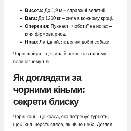
Висота:
До 1,9 м – справжні велетні!
Вага:
До 1200 кг – сила в кожному кроці.
Оперення:
Пухнасті “чоботи” на ногах –
їхня фірмова риса.
Нрав:
Лагідний, як великі добрі собаки.
Чорні шайри – це сила й ніжність в одному
величезному тілі!
Як доглядати за
чорними кіньми:
секрети блиску
Чорні коні – це краса, яка потребує турботи,
щоб їхня шерсть сяяла, як нічне небо. Догляд