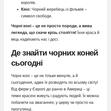
королів.
Кіно:
Чорний жеребець із фільмів –
символ свободи.
Чорні коні – це не просто породи, а жива
легенда, що скаче крізь століття!
Їхня краса й
міць надихають нас і досі.
Де знайти чорних коней
сьогодні
Чорні коні – це не тільки минуле, а й
сьогодення, адже їх розводять по всьому світу!
Від ферм у Європі до ранчо в Америці – ці
темні красені живуть і радують людей. Їх можна
побачити на змаганнях, у цирку чи просто на
прогулянці.