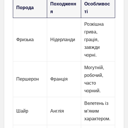
Походженн
Особливос
Порода
я
ті
Розкішна
грива,
Фризька
Нідерланди
грація,
завжди
чорні.
Могутній,
робочий,
Першерон
Франція
часто
чорний.
Велетень із
Шайр
Англія
м’яким
характером.