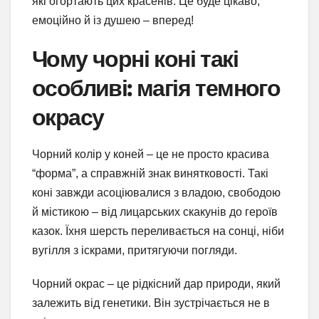
які огортають цих красенів. Це буде цікаво,
емоційно й із душею – вперед!
Чому чорні коні такі
особливі: магія темного
окрасу
Чорний колір у коней – це не просто красива
“форма”, а справжній знак винятковості. Такі
коні завжди асоціювалися з владою, свободою
й містикою – від лицарських скакунів до героїв
казок. Їхня шерсть переливається на сонці, ніби
вугілля з іскрами, притягуючи погляди.
Чорний окрас – це рідкісний дар природи, який
залежить від генетики. Він зустрічається не в