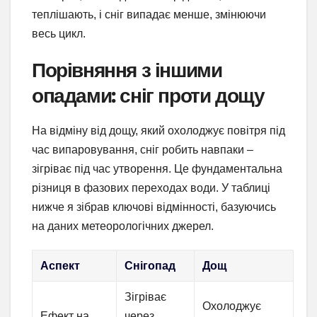
теплішають, і сніг випадає менше, змінюючи
весь цикл.
Порівняння з іншими
опадами: сніг проти дощу
На відміну від дощу, який охолоджує повітря під
час випаровування, сніг робить навпаки –
зігріває під час утворення. Це фундаментальна
різниця в фазових переходах води. У таблиці
нижче я зібрав ключові відмінності, базуючись
на даних метеорологічних джерел.
Аспект
Снігопад
Дощ
Зігріває
Охолоджує
Ефект на
через