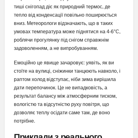
тиші снігопад діє як природний термос, де
тепло від конденсації повільно поширюється
вниз. Метеорологи відзначають, що в таких
умовах температура може піднятися на 4-6°C,
роблячи прогулянку під снігом справжнім
задоволенням, а не випробуванням.
Емоційно це явище зачаровує: уявіть, як ви
стоїте на вулиці, сніжинки танцюють навколо, і
раптом холод відступає, ніби зима вирішила
дати перепочинок. Це не випадковість, а
результат балансу між атмосферним тиском,
вологістю та відсутністю руху повітря, що
дозволяє теплу осідати саме там, де воно
потрібне.
Приклади з реального