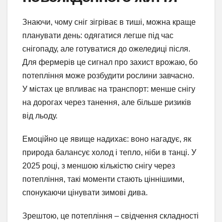
Знаючи, чому сніг зігріває в тиші, можна краще
планувати день: одягатися легше під час
снігопаду, але готуватися до ожеледиці після.
Для фермерів це сигнал про захист врожаю, бо
потепління може розбудити рослини завчасно.
У містах це впливає на транспорт: менше снігу
на дорогах через танення, але більше ризиків
від льоду.
Емоційно це явище надихає: воно нагадує, як
природа балансує холод і тепло, ніби в танці. У
2025 році, з меншою кількістю снігу через
потепління, такі моменти стають ціннішими,
спонукаючи цінувати зимові дива.
Зрештою, це потепління – свідчення складності