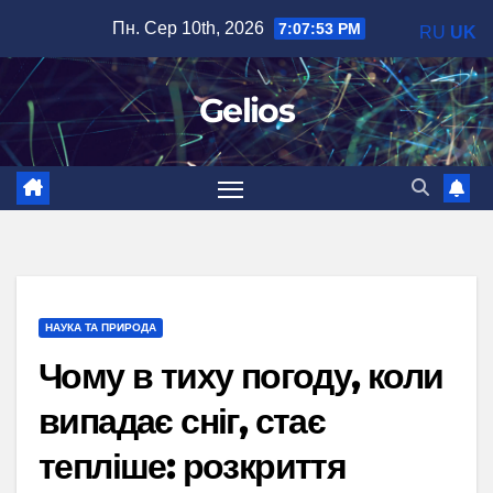
Перейти
Пн. Сер 10th, 2026
7:07:54 PM
RU
UK
до
вмісту
Gelios
НАУКА ТА ПРИРОДА
Чому в тиху погоду, коли
випадає сніг, стає
тепліше: розкриття