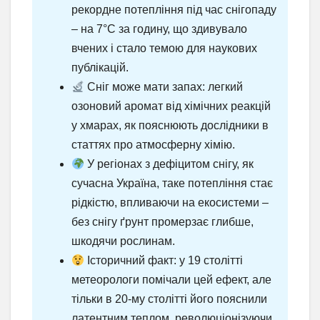
рекордне потепління під час снігопаду
– на 7°C за годину, що здивувало
вчених і стало темою для наукових
публікацій.
Сніг може мати запах: легкий
озоновий аромат від хімічних реакцій
у хмарах, як пояснюють дослідники в
статтях про атмосферну хімію.
У регіонах з дефіцитом снігу, як
сучасна Україна, таке потепління стає
рідкістю, впливаючи на екосистеми –
без снігу ґрунт промерзає глибше,
шкодячи рослинам.
Історичний факт: у 19 столітті
метеорологи помічали цей ефект, але
тільки в 20-му столітті його пояснили
латентним теплом, революціонізуючи