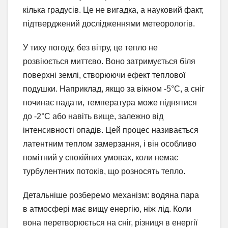
кілька градусів. Це не вигадка, а науковий факт,
підтверджений дослідженнями метеорологів.
У тиху погоду, без вітру, це тепло не
розвіюється миттєво. Воно затримується біля
поверхні землі, створюючи ефект теплової
подушки. Наприклад, якщо за вікном -5°C, а сніг
починає падати, температура може піднятися
до -2°C або навіть вище, залежно від
інтенсивності опадів. Цей процес називається
латентним теплом замерзання, і він особливо
помітний у спокійних умовах, коли немає
турбулентних потоків, що розносять тепло.
Детальніше розберемо механізм: водяна пара
в атмосфері має вищу енергію, ніж лід. Коли
вона перетворюється на сніг, різниця в енергії