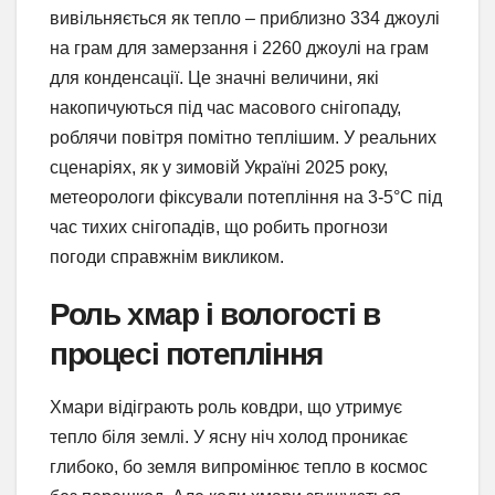
вивільняється як тепло – приблизно 334 джоулі
на грам для замерзання і 2260 джоулі на грам
для конденсації. Це значні величини, які
накопичуються під час масового снігопаду,
роблячи повітря помітно теплішим. У реальних
сценаріях, як у зимовій Україні 2025 року,
метеорологи фіксували потепління на 3-5°C під
час тихих снігопадів, що робить прогнози
погоди справжнім викликом.
Роль хмар і вологості в
процесі потепління
Хмари відіграють роль ковдри, що утримує
тепло біля землі. У ясну ніч холод проникає
глибоко, бо земля випромінює тепло в космос