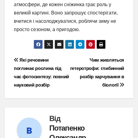
атмосфери, де кожен сніжинка грає роль у
великій картині. Воно запрошує спостерігати,
вчитися і насолоджуватися, роблячи зиму не
просто сезоном, а пригодою.
Навігація
Які речовини
Чим живляться
поглинає рослина під
гетеротрофи: глибинний
записів
час фотосинтезу: повний
розбір харчування в
науковий розбір
біології
Від
Потапенко
Олександр