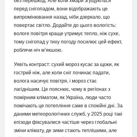
без перешкод. Але коли хмари згущуються
перед снігопадом, вони відображають це
випромінювання назад, ніби дзеркало, що
повертає світло. Додайте до цього вологість:
вологе повітря краще утримує тепло, ніж сухе,
тому снігопад у тиху погоду посилює цей ефект,
роблячи ніч м’якшою.
Уявіть контраст: сухий мороз кусає за щоки, як
гострий ніж, але коли сніг починає падати,
волога насичує повітря, і мороз стає
лагіднішим. Це пояснює, чому в регіонах з
помірним кліматом, як Україна, люди часто
помічають це потепління саме в спокійні дні. За
даними метеорологічних служб, у 2025 році такі
епізоди фіксувалися частіше через глобальні
зміни клімату, де зими стають теплішими, але