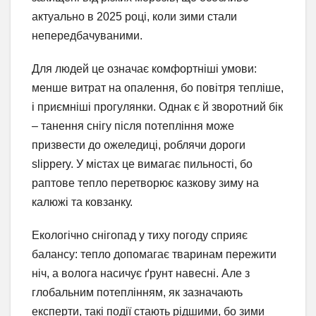
актуально в 2025 році, коли зими стали
непередбачуваними.
Для людей це означає комфортніші умови:
менше витрат на опалення, бо повітря тепліше,
і приємніші прогулянки. Однак є й зворотний бік
– танення снігу після потепління може
призвести до ожеледиці, роблячи дороги
slippery. У містах це вимагає пильності, бо
раптове тепло перетворює казкову зиму на
калюжі та ковзанку.
Екологічно снігопад у тиху погоду сприяє
балансу: тепло допомагає тваринам пережити
ніч, а волога насичує ґрунт навесні. Але з
глобальним потеплінням, як зазначають
експерти, такі події стають рідшими, бо зими