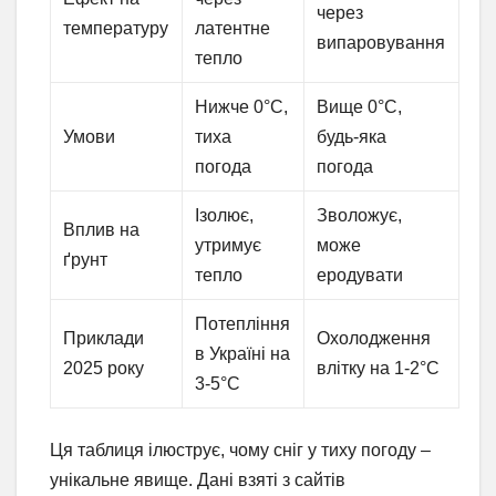
через
температуру
латентне
випаровування
тепло
Нижче 0°C,
Вище 0°C,
Умови
тиха
будь-яка
погода
погода
Ізолює,
Зволожує,
Вплив на
утримує
може
ґрунт
тепло
еродувати
Потепління
Приклади
Охолодження
в Україні на
2025 року
влітку на 1-2°C
3-5°C
Ця таблиця ілюструє, чому сніг у тиху погоду –
унікальне явище. Дані взяті з сайтів