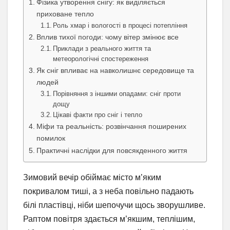
Фізика утворення снігу: як виділяється
приховане тепло
Роль хмар і вологості в процесі потепління
Вплив тихої погоди: чому вітер змінює все
Приклади з реального життя та
метеорологічні спостереження
Як сніг впливає на навколишнє середовище та
людей
Порівняння з іншими опадами: сніг проти
дощу
Цікаві факти про сніг і тепло
Міфи та реальність: розвінчання поширених
помилок
Практичні наслідки для повсякденного життя
Зимовий вечір обіймає місто м’яким
покривалом тиші, а з неба повільно падають
білі пластівці, ніби шепочучи щось зворушливе.
Раптом повітря здається м’якшим, теплішим,