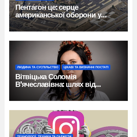
Пентагон це: серце
американської оборони у
формі п’ятикутника
ЛЮДИНА ТА СУСПІЛЬСТВО
ЦІКАВІ ТА ВИЗНАЧНІ ПОСТАТІ
Вітвіцька Соломія
В’ячеславівна: шлях від
бродівських коренів до
обличчя ТСН
ТЕХНОЛОГІЇ, ТЕХНІКА ТА ГАДЖЕТИ