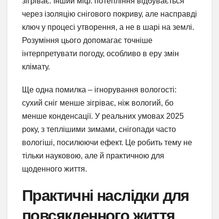
зігріває. Інший міф: потепління відбувається
через ізоляцію снігового покриву, але насправді
ключ у процесі утворення, а не в шарі на землі.
Розуміння цього допомагає точніше
інтерпретувати погоду, особливо в еру змін
клімату.
Ще одна помилка – ігнорування вологості:
сухий сніг менше зігріває, ніж вологий, бо
менше конденсації. У реальних умовах 2025
року, з теплішими зимами, снігопади часто
вологіші, посилюючи ефект. Це робить тему не
тільки науковою, але й практичною для
щоденного життя.
Практичні наслідки для
повсякденного життя