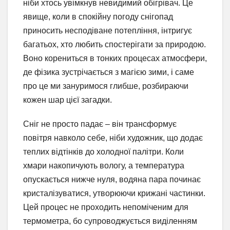
ніби хтось увімкнув невидимий обігрівач. Це
явище, коли в спокійну погоду снігопад
приносить несподіване потепління, інтригує
багатьох, хто любить спостерігати за природою.
Воно корениться в тонких процесах атмосфери,
де фізика зустрічається з магією зими, і саме
про це ми зануримося глибше, розбираючи
кожен шар цієї загадки.
Сніг не просто падає – він трансформує
повітря навколо себе, ніби художник, що додає
теплих відтінків до холодної палітри. Коли
хмари накопичують вологу, а температура
опускається нижче нуля, водяна пара починає
кристалізуватися, утворюючи крижані частинки.
Цей процес не проходить непоміченим для
термометра, бо супроводжується виділенням