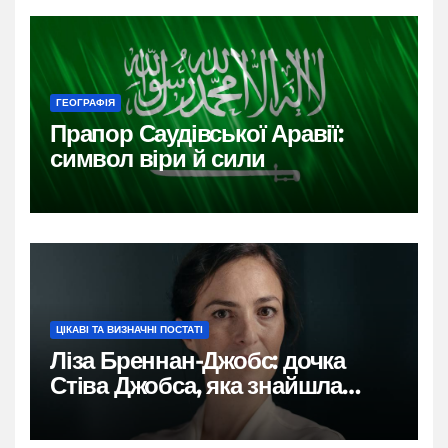
ГЕОГРАФІЯ
Прапор Саудівської Аравії:
символ віри й сили
ЦІКАВІ ТА ВИЗНАЧНІ ПОСТАТІ
Ліза Бреннан-Джобс: дочка
Стіва Джобса, яка знайшла
власний голос