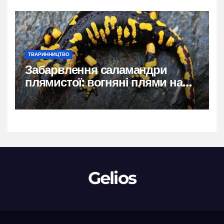
ТВАРИННИЦТВО
Забарвлення саламандри
плямистої: вогняні плями на
чорному тлі
Gelios