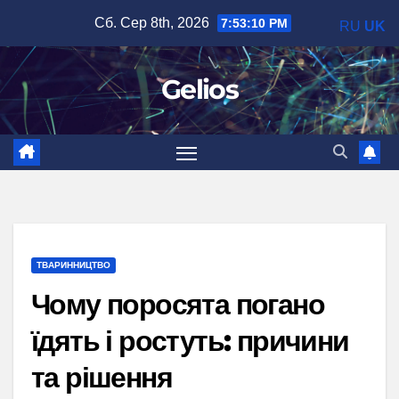
Перейти
Сб. Сер 8th, 2026
7:53:11 PM
RU
UK
до
вмісту
Gelios
ТВАРИННИЦТВО
Чому поросята погано
їдять і ростуть: причини
та рішення