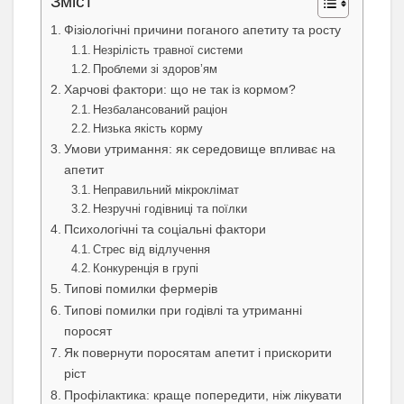
Зміст
Фізіологічні причини поганого апетиту та росту
Незрілість травної системи
Проблеми зі здоров’ям
Харчові фактори: що не так із кормом?
Незбалансований раціон
Низька якість корму
Умови утримання: як середовище впливає на
апетит
Неправильний мікроклімат
Незручні годівниці та поїлки
Психологічні та соціальні фактори
Стрес від відлучення
Конкуренція в групі
Типові помилки фермерів
Типові помилки при годівлі та утриманні
поросят
Як повернути поросятам апетит і прискорити
ріст
Профілактика: краще попередити, ніж лікувати