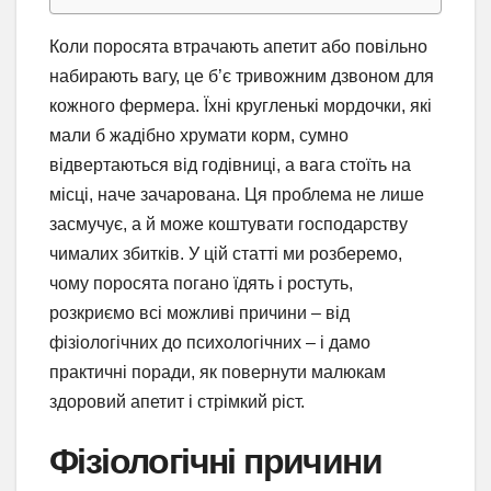
Коли поросята втрачають апетит або повільно
набирають вагу, це б’є тривожним дзвоном для
кожного фермера. Їхні кругленькі мордочки, які
мали б жадібно хрумати корм, сумно
відвертаються від годівниці, а вага стоїть на
місці, наче зачарована. Ця проблема не лише
засмучує, а й може коштувати господарству
чималих збитків. У цій статті ми розберемо,
чому поросята погано їдять і ростуть,
розкриємо всі можливі причини – від
фізіологічних до психологічних – і дамо
практичні поради, як повернути малюкам
здоровий апетит і стрімкий ріст.
Фізіологічні причини