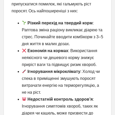
припускатися помилок, які гальмують ріст
поросят. Ось найпоширеніші з них:
Різкий перехід на твердий корм
:
Раптова зміна раціону викликає діарею та
стрес. Починайте вводити комбікорм з 3–5
дня життя в малих дозах.
Економія на кормах
: Використання
неякісного чи дешевого корму знижує
приріст ваги та підвищує ризик хвороб.
Ігнорування мікроклімату
: Холод чи
спека в приміщенні змушують поросят
витрачати енергію на терморегуляцію, а
не на ріст.
Недостатній контроль здоров’я
:
Ігнорування симптомів хвороб, таких як
діарея чи кашель, може призвести до