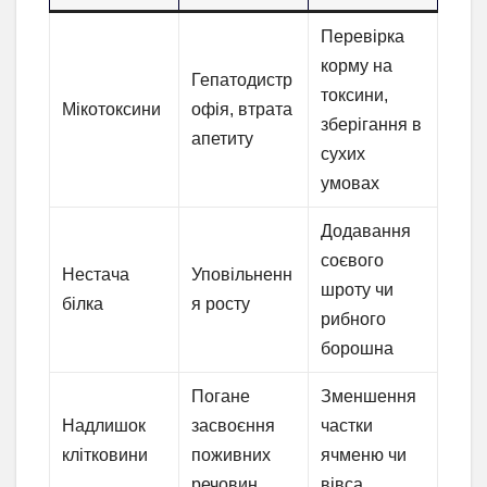
Перевірка
корму на
Гепатодистр
токсини,
Мікотоксини
офія, втрата
зберігання в
апетиту
сухих
умовах
Додавання
соєвого
Нестача
Уповільненн
шроту чи
білка
я росту
рибного
борошна
Погане
Зменшення
Надлишок
засвоєння
частки
клітковини
поживних
ячменю чи
речовин
вівса