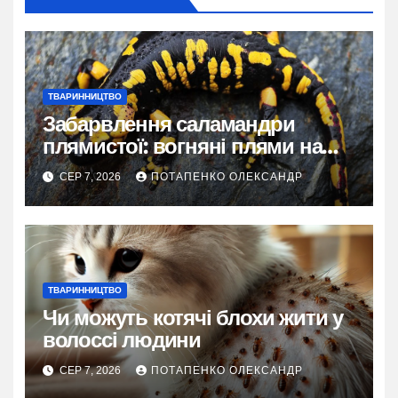
ТВАРИННИЦТВО
Забарвлення саламандри
плямистої: вогняні плями на
чорному тлі
СЕР 7, 2026
ПОТАПЕНКО ОЛЕКСАНДР
ТВАРИННИЦТВО
Чи можуть котячі блохи жити у
волоссі людини
СЕР 7, 2026
ПОТАПЕНКО ОЛЕКСАНДР