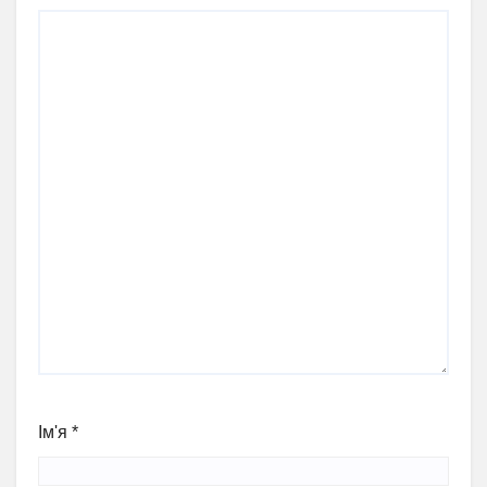
Ім'я
*