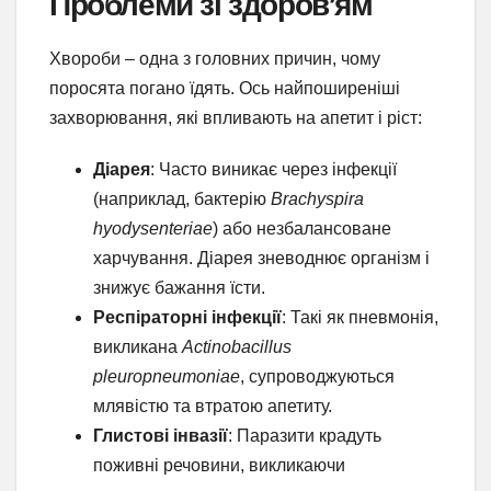
Проблеми зі здоров’ям
Хвороби – одна з головних причин, чому
поросята погано їдять. Ось найпоширеніші
захворювання, які впливають на апетит і ріст:
Діарея
: Часто виникає через інфекції
(наприклад, бактерію
Brachyspira
hyodysenteriae
) або незбалансоване
харчування. Діарея зневоднює організм і
знижує бажання їсти.
Респіраторні інфекції
: Такі як пневмонія,
викликана
Actinobacillus
pleuropneumoniae
, супроводжуються
млявістю та втратою апетиту.
Глистові інвазії
: Паразити крадуть
поживні речовини, викликаючи