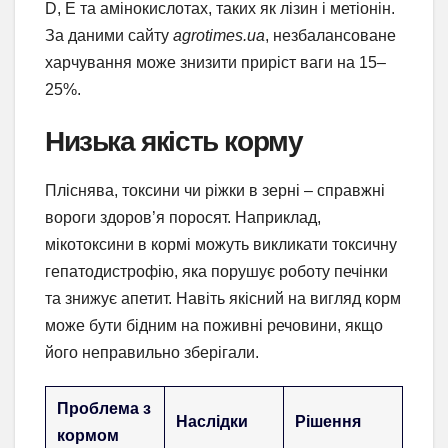
D, Е та амінокислотах, таких як лізин і метіонін.
За даними сайту
agrotimes.ua
, незбалансоване
харчування може знизити приріст ваги на 15–
25%.
Низька якість корму
Пліснява, токсини чи ріжки в зерні – справжні
вороги здоров’я поросят. Наприклад,
мікотоксини в кормі можуть викликати токсичну
гепатодистрофію, яка порушує роботу печінки
та знижує апетит. Навіть якісний на вигляд корм
може бути бідним на поживні речовини, якщо
його неправильно зберігали.
Проблема з
Наслідки
Рішення
кормом