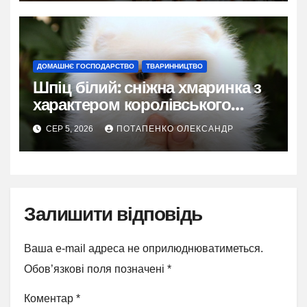
ДОМАШНЄ ГОСПОДАРСТВО
ТВАРИННИЦТВО
Шпіц білий: сніжна хмаринка з
характером королівського
фаворита
СЕР 5, 2026
ПОТАПЕНКО ОЛЕКСАНДР
Залишити відповідь
Ваша e-mail адреса не оприлюднюватиметься.
Обов’язкові поля позначені
*
Коментар
*