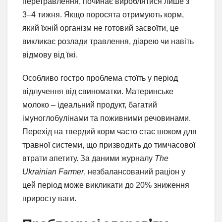
перетравлення, починає вироблятися лише з
3–4 тижня. Якщо поросята отримують корм,
який їхній організм не готовий засвоїти, це
викликає розлади травлення, діарею чи навіть
відмову від їжі.
Особливо гостро проблема стоїть у період
відлучення від свиноматки. Материнське
молоко – ідеальний продукт, багатий
імуноглобулінами та поживними речовинами.
Перехід на твердий корм часто стає шоком для
травної системи, що призводить до тимчасової
втрати апетиту. За даними журналу
The
Ukrainian Farmer
, незбалансований раціон у
цей період може викликати до 20% зниження
приросту ваги.