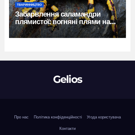
ТВАРИННИЦТВО
Забарвлення саламандри
плямистої: вогняні плями на
чорному тлі
Gelios
Про нас
Політика конфіденційності
Угода користувача
Контакти