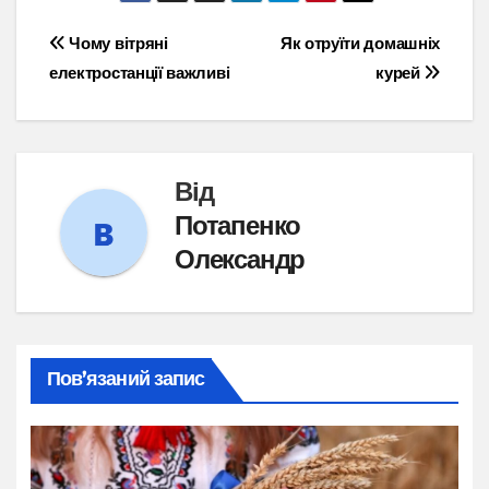
Навігація
Чому вітряні
Як отруїти домашніх
електростанції важливі
курей
записів
Від
Потапенко
Олександр
Пов’язаний запис