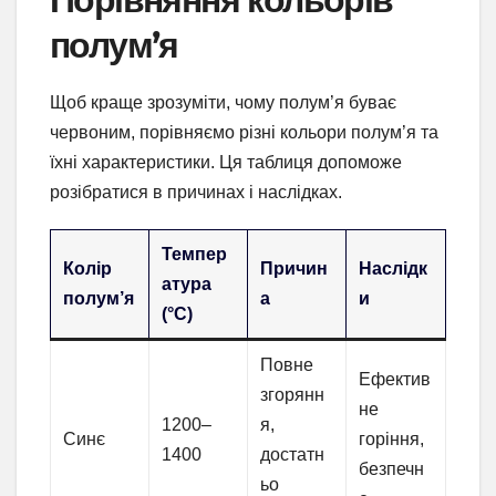
полум’я
Щоб краще зрозуміти, чому полум’я буває
червоним, порівняємо різні кольори полум’я та
їхні характеристики. Ця таблиця допоможе
розібратися в причинах і наслідках.
Темпер
Колір
Причин
Наслідк
атура
полум’я
а
и
(°C)
Повне
Ефектив
згорянн
не
1200–
я,
Синє
горіння,
1400
достатн
безпечн
ьо