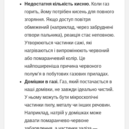
Недостатня кількість кисню.
Коли газ
горить, йому потрібен кисень для повного
згоряння. Якщо доступ повітря
обмежений (наприклад, через забруднені
отвори пальника), реакція стає неповною.
Утворюються частинки сажі, які
нагріваються і випромінюють червоний
або помаранчевий колір. Це
найпоширеніша причина червоного
полум’я в побутових газових приладах.
Домішки в газі.
Газ, який постачається в
наші домівки, не завжди ідеально чистий.
У ньому можуть бути мікроскопічні
частинки пилу, металу чи інших речовин.
Наприклад, натрій у домішках може
давати помаранчево-червоне
забарвлення, а частинки заліза —