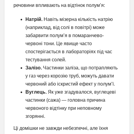
речовини впливають на відтінок полум’я:
Натрій.
Навіть мізерна кількість натрію
(наприклад, від солі в повітрі) може
забарвити полум’я в помаранчево-
червоні тони. Це явище часто
спостерігається в лабораторіях під час
тестування солей.
Залізо.
Частинки заліза, що потрапляють
у газ через корозію труб, можуть давати
червоний або іскристий ефект у полум’ї.
Вуглець.
Як уже згадувалося, вуглецеві
частинки (сажа) — головна причина
червоного відтінку при неповному
згорянні.
Ці домішки не завжди небезпечні, але їхня