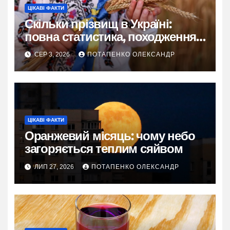
ЦІКАВІ ФАКТИ
Скільки прізвищ в Україні:
повна статистика, походження
та живі історії
СЕР 3, 2026
ПОТАПЕНКО ОЛЕКСАНДР
ЦІКАВІ ФАКТИ
Оранжевий місяць: чому небо
загоряється теплим сяйвом
ЛИП 27, 2026
ПОТАПЕНКО ОЛЕКСАНДР