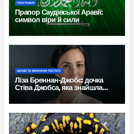
ГЕОГРАФІЯ
Прапор Саудівської Аравії:
символ віри й сили
ЦІКАВІ ТА ВИЗНАЧНІ ПОСТАТІ
Ліза Бреннан-Джобс: дочка
Стіва Джобса, яка знайшла
власний голос