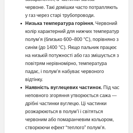
червоне. Такі домішки часто потрапляють
у газ через старі трубопроводи.
Низька температура горіння.
Червоний
колір характерний для нижчих температур
полум’я (близько 600–800 °C), порівняно з
синім (до 1400 °C). Якщо пальник працює
на низькій потужності або газ змішується з
повітрям нерівномірно, температура
падає, і полум’я набуває червоного
відтінку.
Наявність вуглецевих частинок.
Під час
неповного згоряння утворюється сажа —
дрібні частинки вуглецю. Ці частинки
розжарюються в полум’ї і світяться
червоним або помаранчевим кольором,
створюючи ефект “теплого” полум’я.