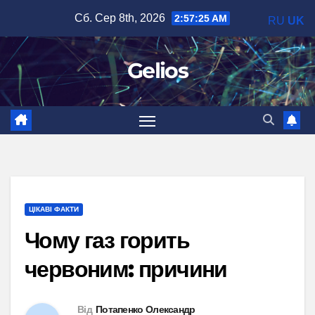
Перейти
Сб. Сер 8th, 2026
2:57:26 AM
RU
UK
до
вмісту
Gelios
ЦІКАВІ ФАКТИ
Чому газ горить
червоним: причини
Від
Потапенко Олександр