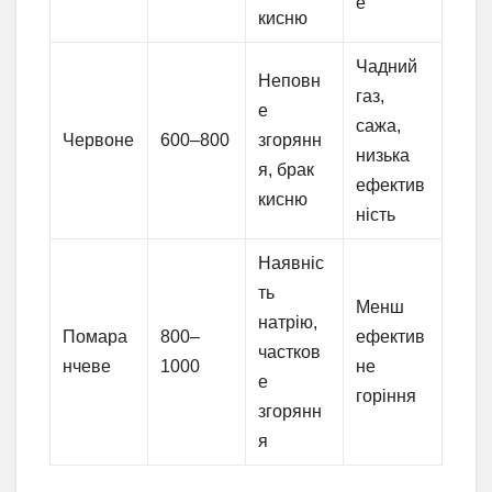
е
кисню
Чадний
Неповн
газ,
е
сажа,
Червоне
600–800
згорянн
низька
я, брак
ефектив
кисню
ність
Наявніс
ть
Менш
натрію,
Помара
800–
ефектив
частков
нчеве
1000
не
е
горіння
згорянн
я