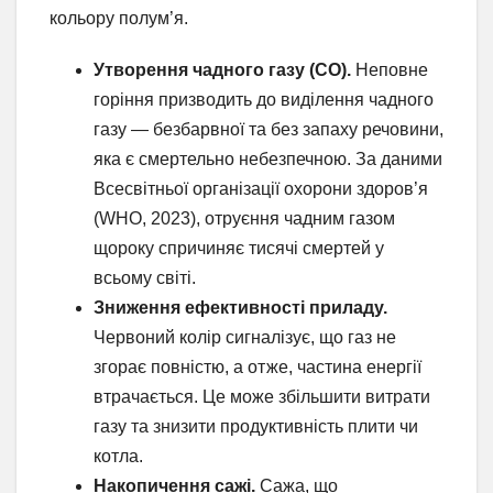
кольору полум’я.
Утворення чадного газу (CO).
Неповне
горіння призводить до виділення чадного
газу — безбарвної та без запаху речовини,
яка є смертельно небезпечною. За даними
Всесвітньої організації охорони здоров’я
(WHO, 2023), отруєння чадним газом
щороку спричиняє тисячі смертей у
всьому світі.
Зниження ефективності приладу.
Червоний колір сигналізує, що газ не
згорає повністю, а отже, частина енергії
втрачається. Це може збільшити витрати
газу та знизити продуктивність плити чи
котла.
Накопичення сажі.
Сажа, що