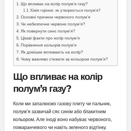
Що впливає на колір полум’я газу?
Хімія горіння: як утворюється полум’я?
Основні причини червоного полум’я
Чи небезпечне червоне полум’я?
Як повернути синє полум’я?
Цікаві факти про колір полум’я
Порівняння кольорів полум’я
Як домішки впливають на колір?
Чому важливо стежити за кольором полум’я?
Що впливає на колір
полум’я газу?
Коли ми запалюємо газову плиту чи пальник,
полум’я зазвичай сяє синім або блакитним
кольором. Але іноді воно набуває червоного,
помаранчевого чи навіть зеленого відтінку.