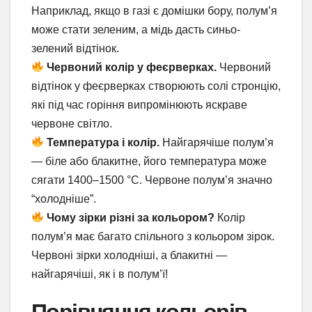
Наприклад, якщо в газі є домішки бору, полум’я
може стати зеленим, а мідь дасть синьо-
зелений відтінок.
Червоний колір у феєрверках.
Червоний
відтінок у феєрверках створюють солі стронцію,
які під час горіння випромінюють яскраве
червоне світло.
Температура і колір.
Найгарячіше полум’я
— біле або блакитне, його температура може
сягати 1400–1500 °C. Червоне полум’я значно
“холодніше”.
Чому зірки різні за кольором?
Колір
полум’я має багато спільного з кольором зірок.
Червоні зірки холодніші, а блакитні —
найгарячіші, як і в полум’ї!
Порівняння кольорів