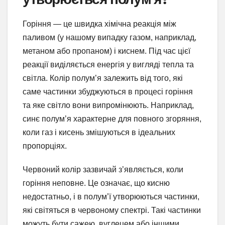
Горіння — це швидка хімічна реакція між
паливом (у нашому випадку газом, наприклад,
метаном або пропаном) і киснем. Під час цієї
реакції виділяється енергія у вигляді тепла та
світла. Колір полум’я залежить від того, які
саме частинки збуджуються в процесі горіння
та яке світло вони випромінюють. Наприклад,
синє полум’я характерне для повного згоряння,
коли газ і кисень змішуються в ідеальних
пропорціях.
Червоний колір зазвичай з’являється, коли
горіння неповне. Це означає, що кисню
недостатньо, і в полум’ї утворюються частинки,
які світяться в червоному спектрі. Такі частинки
можуть бути сажею, вуглецем або іншими