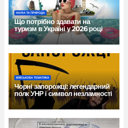
НАУКА ТА ПРИРОДА
Що потрібно здавати на
туризм в Україні у 2026 році
ВІЙСЬКОВА ТЕМАТИКА
Чорні запорожці: легендарний
полк УНР і символ незламності