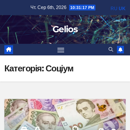
Перейти
Чт. Сер 6th, 2026
10:31:18 PM
RU
UK
до
вмісту
Gelios
Категорія:
Соціум