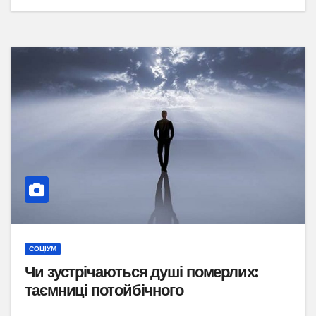
СОЦІУМ
Чи зустрічаються душі померлих:
таємниці потойбічного