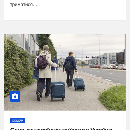
триматися…
СОЦІУМ