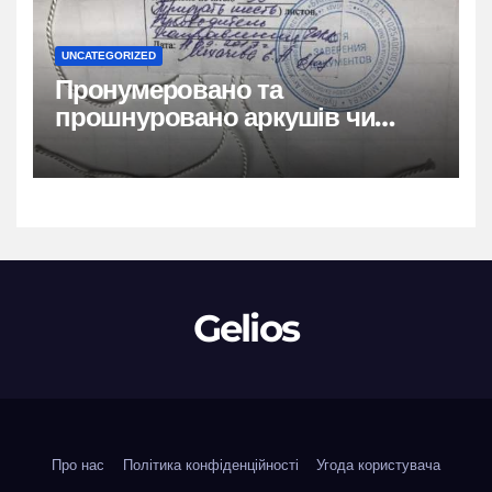
UNCATEGORIZED
Пронумеровано та
прошнуровано аркушів чи
сторінок: повний гайд
Gelios
Про нас
Політика конфіденційності
Угода користувача