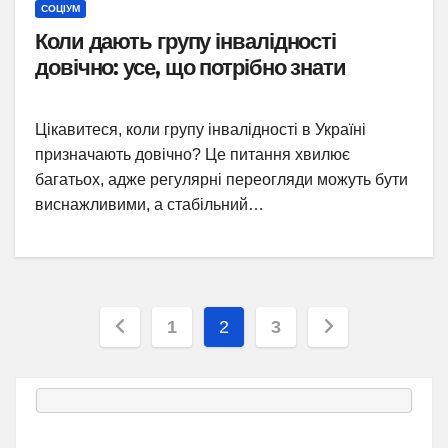
СОЦІУМ
Коли дають групу інвалідності
довічно: усе, що потрібно знати
Цікавитеся, коли групу інвалідності в Україні
призначають довічно? Це питання хвилює
багатьох, адже регулярні переогляди можуть бути
виснажливими, а стабільний…
Пагінація
1
2
3
записів