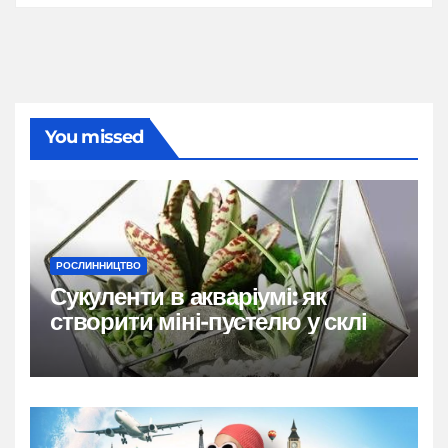
You missed
РОСЛИННИЦТВО
Сукуленти в акваріумі: як
створити міні-пустелю у склі