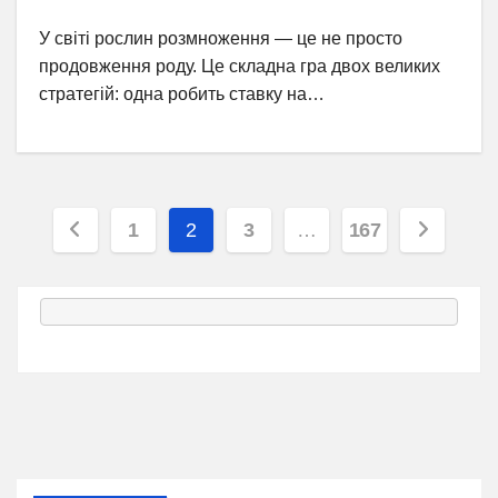
У світі рослин розмноження — це не просто
продовження роду. Це складна гра двох великих
стратегій: одна робить ставку на…
Пагінація
1
2
3
…
167
записів