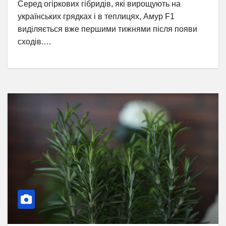
Серед огіркових гібридів, які вирощують на
українських грядках і в теплицях, Амур F1
виділяється вже першими тижнями після появи
сходів.…