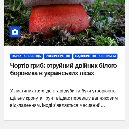
НАУКА ТА ПРИРОДА
РОСЛИННИЦТВО
САДІВНИЦТВО ТА РОСЛИНИ
Чортів гриб: отруйний двійник білого
боровика в українських лісах
У листяних гаях, де старі дуби та буки утворюють
щільну крону, а ґрунт віддає перевагу вапняковим
відкладенням, іноді з’являється масивний…