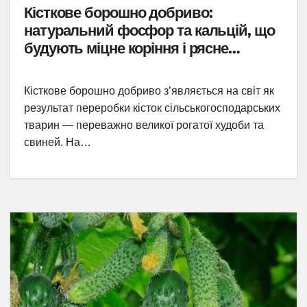
Кісткове борошно добриво:
натуральний фосфор та кальцій, що
будують міцне коріння і рясне
цвітіння
Кісткове борошно добриво з’являється на світ як
результат переробки кісток сільськогосподарських
тварин — переважно великої рогатої худоби та
свиней. На…