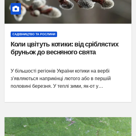
САДІВНИЦТВО ТА РОСЛИНИ
Коли цвітуть котики: від сріблястих
бруньок до весняного свята
У більшості регіонів України котики на вербі
з’являються наприкінці лютого або в першій
половині березня. У теплі зими, як-от у…