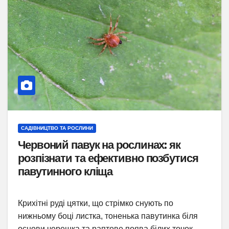
САДІВНИЦТВО ТА РОСЛИНИ
Червоний павук на рослинах: як
розпізнати та ефективно позбутися
павутинного кліща
Крихітні руді цятки, що стрімко снують по
нижньому боці листка, тоненька павутинка біля
основи черешка та раптове поява білих точок…