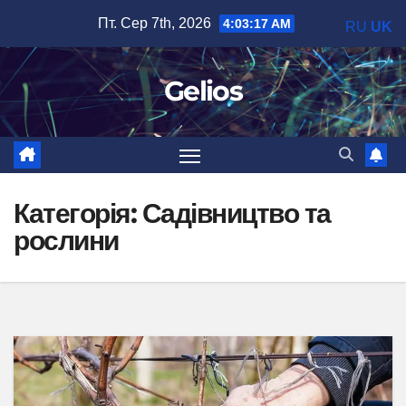
Перейти
Пт. Сер 7th, 2026
4:03:19 AM
RU
UK
до
вмісту
Gelios
Категорія:
Садівництво та
рослини