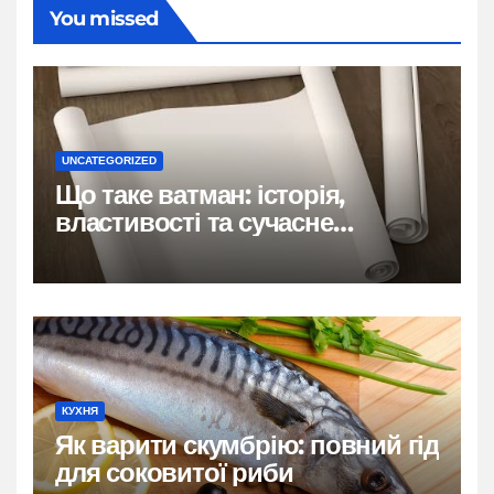
You missed
UNCATEGORIZED
Що таке ватман: історія,
властивості та сучасне
застосування
КУХНЯ
Як варити скумбрію: повний гід
для соковитої риби