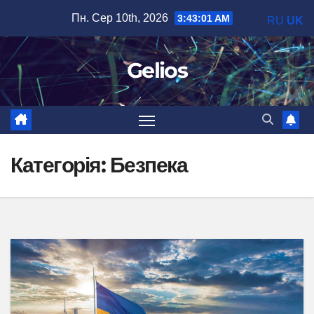
Перейти
Пн. Сер 10th, 2026
3:43:02 AM
RU
UK
до
вмісту
Gelios
Категорія:
Безпека