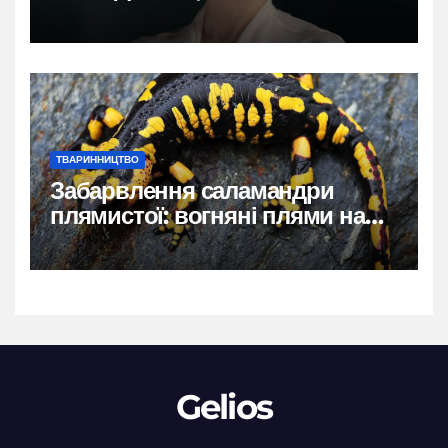
власний голос
ТВАРИННИЦТВО
Забарвлення саламандри
плямистої: вогняні плями на
чорному тлі
Gelios