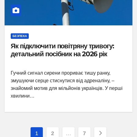
БЕЗПЕКА
Як підключити повітряну тривогу:
детальний посібник на 2026 рік
Гучний сигнал сирени прориває тишу ранку,
змушуючи серце стиснутися від адреналіну, –
знайомий мотив для мільйонів українців. У перші
хвилини…
Пагінація
1
2
…
7