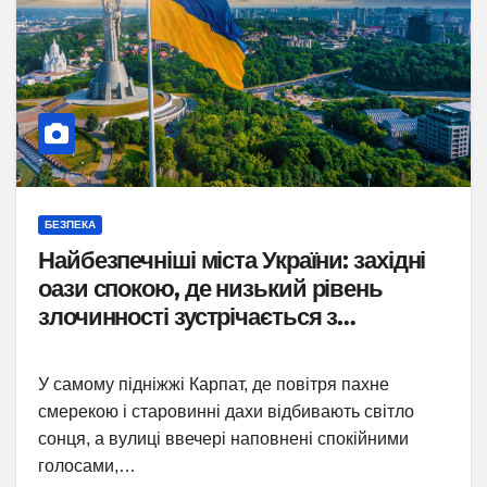
БЕЗПЕКА
Найбезпечніші міста України: західні
оази спокою, де низький рівень
злочинності зустрічається з
карпатським захистом
У самому підніжжі Карпат, де повітря пахне
смерекою і старовинні дахи відбивають світло
сонця, а вулиці ввечері наповнені спокійними
голосами,…