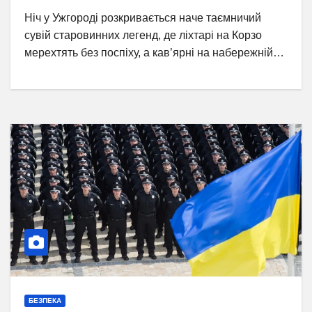
Ніч у Ужгороді розкривається наче таємничий
сувій старовинних легенд, де ліхтарі на Корзо
мерехтять без поспіху, а кав’ярні на набережній…
БЕЗПЕКА