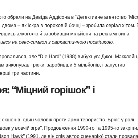
ого обрали на Девіда Аддісона в “Детективне агентство ‘Міс
 двома – як іскра в пороховій бочці – зробила серіал хітом.
збувшись алкоголю й заробивши мільйони на рекламі вина
ився на секс-символ з саркастичною посмішкою.
р провалився, але “Die Hard” (1988) вибухнув: Джон Макклейн
ам виконував трюки, заробивши 5 мільйонів, і запустив
ерші три частини.
: “Міцний горішок” і
 екшенів: один чоловік проти армії терористів. Брюс у ролі
вовк у вовчій зграї. Продовження 1990-го та 1995-го закріпи
udson Hawk” (1991, де він спів автор сценарію) стали провал