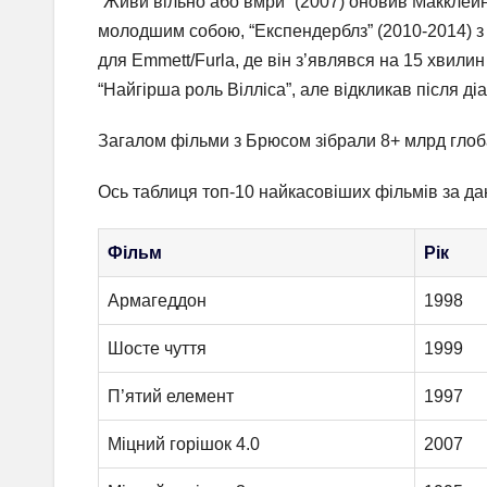
“Живи вільно або вмри” (2007) оновив Макклейна д
молодшим собою, “Експендерблз” (2010-2014) з 
для Emmett/Furla, де він з’являвся на 15 хвилин
“Найгірша роль Вілліса”, але відкликав після діа
Загалом фільми з Брюсом зібрали 8+ млрд глоба
Ось таблиця топ-10 найкасовіших фільмів за д
Фільм
Рік
Армагеддон
1998
Шосте чуття
1999
П’ятий елемент
1997
Міцний горішок 4.0
2007