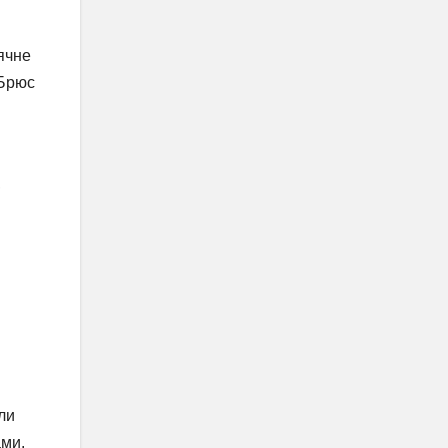
ячне
 Брюс
,
ли
ами.