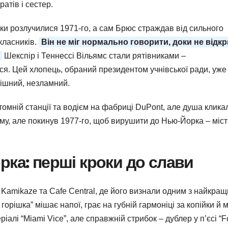
атів і сестер.
ьки розлучилися 1971-го, а сам Брюс страждав від сильного
класників.
Він не міг нормально говорити, доки не відк
Шекспір і Теннессі Вільямс стали рятівниками –
ся. Цей хлопець, обраний президентом учнівської ради, уже 
ішний, незламний.
мній станції та водієм на фабриці DuPont, але душа клика
драму, але покинув 1977-го, щоб вирушити до Нью-Йорка – міс
рка: перші кроки до слави
х Kamikaze та Cafe Central, де його визнали одним з найкращ
 горішка” мішає напої, грає на губній гармоніці за копійки й 
алі “Miami Vice”, але справжній стрибок – дублер у п’єсі “F