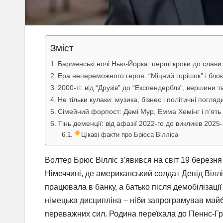
Зміст
Барменські ночі Нью-Йорка: перші кроки до слави
Ера непереможного героя: “Міцний горішок” і бло
2000-ті: від “Друзів” до “Експендерблз”, вершини т
Не тільки кулаки: музика, бізнес і політичні погля
Сімейний форпост: Демі Мур, Емма Хемінг і п’ять
Тінь деменції: від афазії 2022-го до викликів 2025-
Цікаві факти про Брюса Вілліса
Волтер Брюс Вілліс з’явився на світ 19 березня
Німеччині, де американський солдат Девід Віллі
працювала в банку, а батько після демобілізаці
німецька дисципліна – ніби запрограмував майб
переважних сил. Родина переїхала до Пеннс-Гро