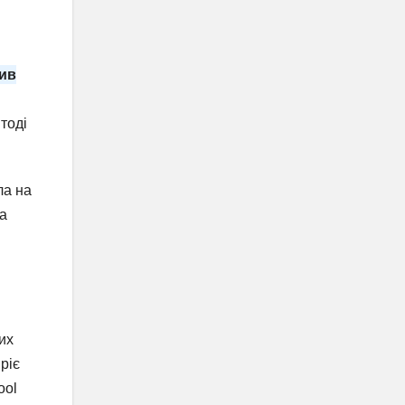
рив
тоді
ла на
та
их
мріє
ool