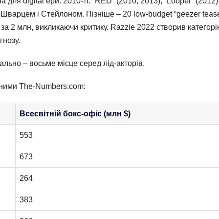
ля digital ери. 2010-ті: “RED” (2010, 2013), “Looper” (2012)
Шварцем і Стейлоном. Пізніше – 20 low-budget “geezer tease
 за 2 млн, викликаючи критику. Razzie 2022 створив категор
гнозу.
льно – восьме місце серед лід-акторів.
аними The-Numbers.com:
Всесвітній бокс-офіс (млн $)
553
673
264
383