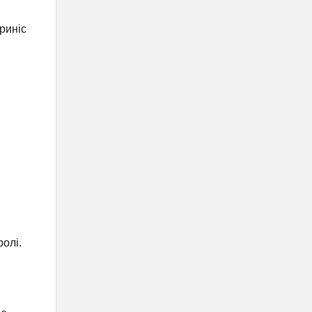
риніс
ролі.