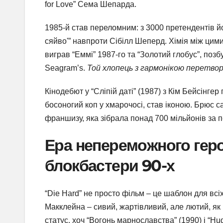
for Love” Сема Шепарда.
1985-й став переломним: з 3000 претендентів й
сяйво'” навпроти Сібілл Шеперд. Хімія між цими
виграв “Еммі” 1987-го та “Золотий глобус”, по
Seagram’s.
Той хлопець з гармонікою перетвор
Кінодебют у “Сліпій даті” (1987) з Кім Бейсінге
босоногий коп у хмарочосі, став іконою. Брюс с
франшизу, яка зібрала понад 700 мільйонів за п
Ера непереможного героя
блокбастери 90-х
“Die Hard” не просто фільм – це шаблон для всіх
Макклейна – сивий, жартівливий, але лютий, як 
статус, хоч “Вогонь марнославства” (1990) і “H