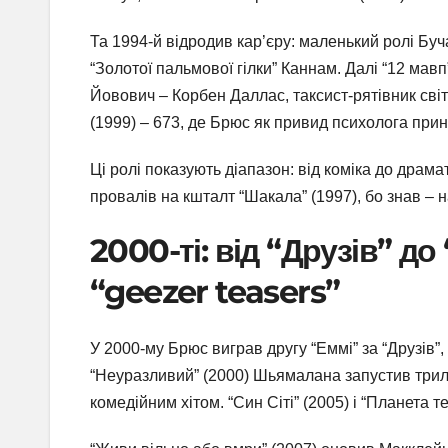
Та 1994-й відродив кар’єру: маленький ролі Буч
“Золотої пальмової гілки” Каннам. Далі “12 мавп
Йовович – Корбен Даллас, таксист-рятівник світу
(1999) – 673, де Брюс як привид психолога прин
Ці ролі показують діапазон: від коміка до драма
провалів на кшталт “Шакала” (1997), бо знав – н
2000-ті: від “Друзів” д
“geezer teasers”
У 2000-му Брюс виграв другу “Еммі” за “Друзів”,
“Неуразливий” (2000) Шьямалана запустив трилог
комедійним хітом. “Син Сіті” (2005) і “Планета т