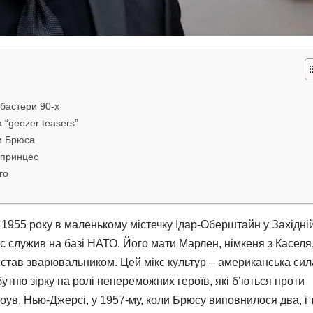
кбастери 90-х
а “geezer teasers”
ди Брюса
 принцес
го
 1955 року в маленькому містечку Ідар-Оберштайн у Західні
с служив на базі НАТО. Його мати Марлен, німкеня з Каселя
ї став зварювальником. Цей мікс культур – американська сил
утню зірку на ролі непереможних героїв, які б’ються проти
ув, Нью-Джерсі, у 1957-му, коли Брюсу виповнилося два, і 