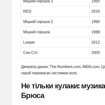
Міцний горішок 3
1995
RED
2010
Міцний горішок 2
1990
Міцний горішок
1988
Looper
2012
Син Сіті
2005
Джерела даних: The-Numbers.com, IMDb.com. Ці
герой перемагає системою волі.
Не тільки кулаки: музика
Брюса