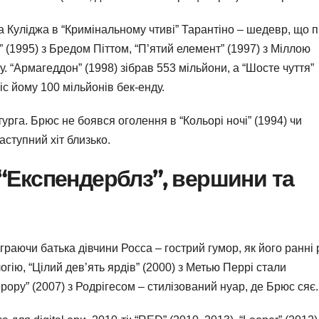
а Куліджа в “Кримінальному чтиві” Тарантіно – шедевр, що п
” (1995) з Бредом Піттом, “П’ятий елемент” (1997) з Міллою
. “Армагеддон” (1998) зібрав 553 мільйони, а “Шосте чуття”
іс йому 100 мільйонів бек-енду.
турга. Брюс не боявся оголення в “Кольорі ночі” (1994) чи
аступний хіт близько.
о “Експендерблз”, вершини та
 граючи батька дівчини Росса – гострий гумор, як його ранні 
ію, “Цілий дев’ять ярдів” (2000) з Метью Перрі стали
ерору” (2007) з Родрігесом – стилізований нуар, де Брюс сяє.