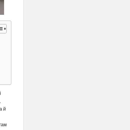
й
,
а й
там