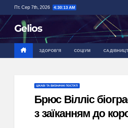
Перейти
Пт. Сер 7th, 2026
4:30:14 AM
до
вмісту
Gelios
ЗДОРОВ’Я
СОЦІУМ
САДІВНИЦ
ЦІКАВІ ТА ВИЗНАЧНІ ПОСТАТІ
Брюс Вілліс біогра
з заїканням до кор