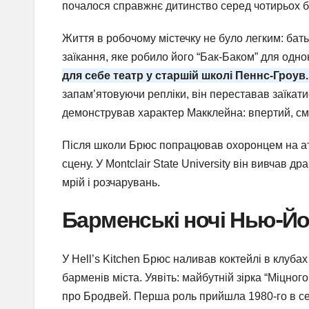
почалося справжнє дитинство серед чотирьох бр
Життя в робочому містечку не було легким: бат
заїкання, яке робило його “Бак-Баком” для одно
для себе театр у старшій школі Пеннс-Гроув.
запам’ятовуючи репліки, він переставав заїкати
демонстрував характер Макклейна: впертий, см
Після школи Брюс попрацював охоронцем на ато
сцену. У Montclair State University він вивчав 
мрій і розчарувань.
Барменські ночі Нью-Йо
У Hell’s Kitchen Брюс наливав коктейлі в клуба
барменів міста. Уявіть: майбутній зірка “Міцного
про Бродвей. Перша роль прийшла 1980-го в сері